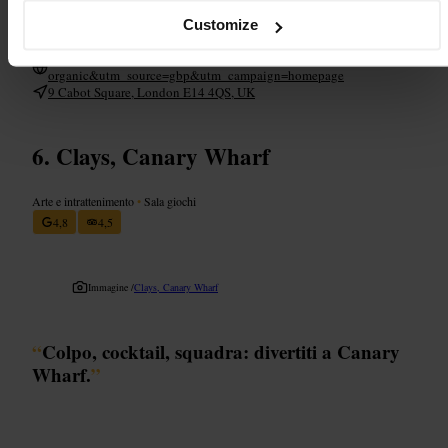
informale ma curato, è un posto adatto a celebrazioni informali e
Customize
incontri di lavoro informali.
https://www.thecocktailclub.com/bars/canary-wharf?utm_medium=
organic&utm_source=gbp&utm_campaign=homepage
9 Cabot Square, London E14 4QS, UK
Clays, Canary Wharf
Arte e intrattenimento
•
Sala giochi
4,8
4,5
Immagine /
Clays, Canary Wharf
“
Colpo, cocktail, squadra: divertiti a Canary
Wharf.
”