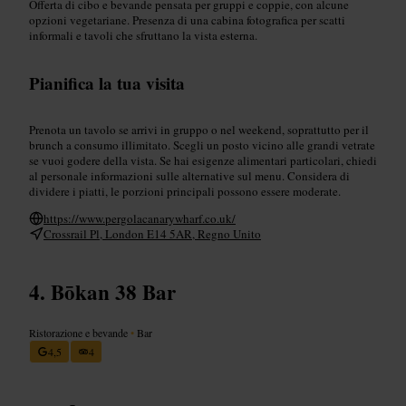
Offerta di cibo e bevande pensata per gruppi e coppie, con alcune
opzioni vegetariane. Presenza di una cabina fotografica per scatti
informali e tavoli che sfruttano la vista esterna.
Pianifica la tua visita
Prenota un tavolo se arrivi in gruppo o nel weekend, soprattutto per il
brunch a consumo illimitato. Scegli un posto vicino alle grandi vetrate
se vuoi godere della vista. Se hai esigenze alimentari particolari, chiedi
al personale informazioni sulle alternative sul menu. Considera di
dividere i piatti, le porzioni principali possono essere moderate.
https://www.pergolacanarywharf.co.uk/
Crossrail Pl, London E14 5AR, Regno Unito
Bōkan 38 Bar
Ristorazione e bevande
•
Bar
4,5
4