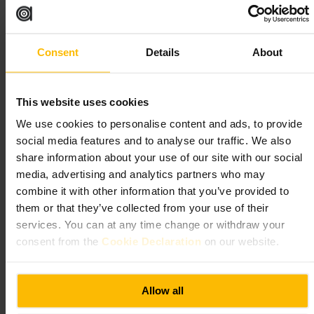
Adatto a
Consent
Details
About
#
Barcocktail
#
CanaryWharf
#
Aperitivo
#
VitaNotturna
#
Barconbancone
#
Seradivino
This website uses cookies
We use cookies to personalise content and ads, to provide
Cosa aspettarsi
social media features and to analyse our traffic. We also
share information about your use of our site with our social
Cocktail preparati da barman preparati e disponibili a suggerire
media, advertising and analytics partners who may
varianti. Ambientazione moderna con posti al bancone e tavoli sia al
chiuso che all’aperto. Alcune proposte sono decisamente dolci, mentre
combine it with other information that you’ve provided to
i classici sono ben eseguiti.
them or that they’ve collected from your use of their
services. You can at any time change or withdraw your
Pianifica la tua visita
consent from the
Cookie Declaration
on our website.
Arriva in anticipo se cerchi un posto al bancone o vieni in gruppo, così
trovi facilmente posto. Chiedi consiglio al barman per cocktail fuori
Allow all
dal menu o versioni meno dolci. Considera di mangiare altrove prima o
dopo la visita, dato che il locale non serve piatti. Vestiti in modo