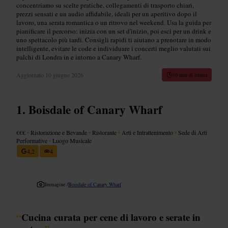
concentriamo su scelte pratiche, collegamenti di trasporto chiari,
prezzi sensati e un audio affidabile, ideali per un aperitivo dopo il
lavoro, una serata romantica o un ritrovo nel weekend. Usa la guida per
pianificare il percorso: inizia con un set d'inizio, poi esci per un drink e
uno spettacolo più tardi. Consigli rapidi ti aiutano a prenotare in modo
intelligente, evitare le code e individuare i concerti meglio valutati sui
palchi di Londra in e intorno a Canary Wharf.
Aggiornato
10 giugno 2026
10 min di lettura
Boisdale of Canary Wharf
€€€
•
Ristorazione e Bevande
•
Ristorante
•
Arti e Intrattenimento
•
Sede di Arti
Performative
•
Luogo Musicale
4,2
4
Immagine /
Boisdale of Canary Wharf
“
Cucina curata per cene di lavoro e serate in