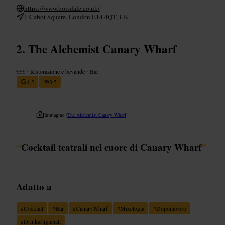
https://www.boisdale.co.uk/
1 Cabot Square, London E14 4QT, UK
The Alchemist Canary Wharf
€€€
•
Ristorazione e bevande
•
Bar
4,2
3,5
Immagine /
The Alchemist Canary Wharf
“
Cocktail teatrali nel cuore di Canary Wharf
”
Adatto a
#
Cocktail
#
Bar
#
CanaryWharf
#
Mixologia
#
Dopoilavoro
#
Drinkartigianali