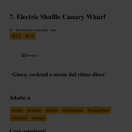
Electric Shuffle Canary Wharf
€€
•
Ristorazione e bevande
•
Bar
4,5
3,5
Immagine /
“
Gioco, cocktail e serate dal ritmo disco
”
Adatto a
#
Serata
#
Cocktail
#
Giochi
#
Divertimento
#
CanaryWharf
#
Aperitivo
#
Gruppi
Cosa aspettarsi