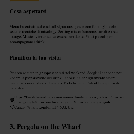
Cosa aspettarsi
Menu incentrato sui cocktail signature, spesso con fumo, ghiaccio
secco e tecniche di mixology. Seating misto: bancone, tavoli e aree
lounge. Musica vivace senza essere invadente. Piatti piccoli per
accompagnare i drink.
Pianifica la tua visita
Prenota se siete in gruppo o se vai nel weekend. Scegli il bancone per
vedere la preparazione dei drink. Indossa un abbigliamento smart
casual se vuoi evitare imbarazzo. Porta la carta d’identità se pensi di
bere alcolici.
https://thealchemistbars.com/venues/london/canary-wharf/?utm_so
urce=google&utm_medium=organic&utm_campaign=gmb
Canary Wharf, London E14 5AJ, UK
Pergola on the Wharf