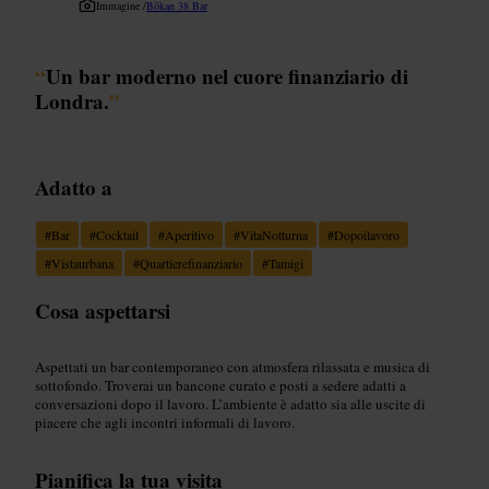
Immagine /
Bōkan 38 Bar
“
Un bar moderno nel cuore finanziario di
Londra.
”
Adatto a
#
Bar
#
Cocktail
#
Aperitivo
#
VitaNotturna
#
Dopoilavoro
#
Vistaurbana
#
Quartierefinanziario
#
Tamigi
Cosa aspettarsi
Aspettati un bar contemporaneo con atmosfera rilassata e musica di
sottofondo. Troverai un bancone curato e posti a sedere adatti a
conversazioni dopo il lavoro. L’ambiente è adatto sia alle uscite di
piacere che agli incontri informali di lavoro.
Pianifica la tua visita