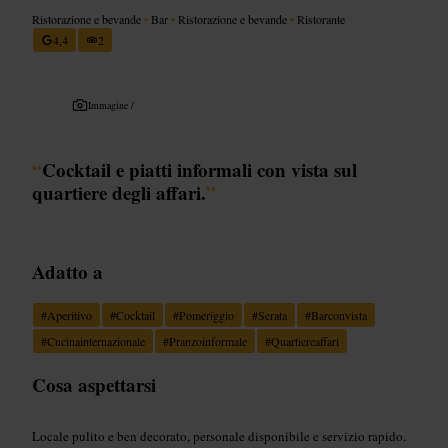
Ristorazione e bevande
•
Bar
•
Ristorazione e bevande
•
Ristorante
4,4
2
Immagine /
“
Cocktail e piatti informali con vista sul
quartiere degli affari.
”
Adatto a
#
Aperitivo
#
Cocktail
#
Pomeriggio
#
Serata
#
Barconvista
#
Cucinainternazionale
#
Pranzoinformale
#
Quartiereaffari
Cosa aspettarsi
Locale pulito e ben decorato, personale disponibile e servizio rapido.