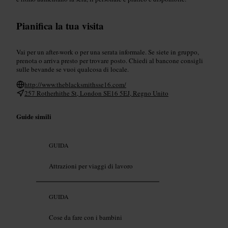
Pianifica la tua visita
Vai per un after-work o per una serata informale. Se siete in gruppo,
prenota o arriva presto per trovare posto. Chiedi al bancone consigli
sulle bevande se vuoi qualcosa di locale.
http://www.theblacksmithsse16.com/
257 Rotherhithe St, London SE16 5EJ, Regno Unito
Guide simili
GUIDA
Attrazioni per viaggi di lavoro
GUIDA
Cose da fare con i bambini