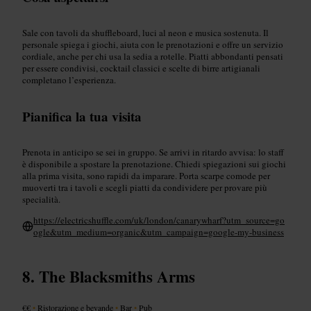
Sale con tavoli da shuffleboard, luci al neon e musica sostenuta. Il
personale spiega i giochi, aiuta con le prenotazioni e offre un servizio
cordiale, anche per chi usa la sedia a rotelle. Piatti abbondanti pensati
per essere condivisi, cocktail classici e scelte di birre artigianali
completano l’esperienza.
Pianifica la tua visita
Prenota in anticipo se sei in gruppo. Se arrivi in ritardo avvisa: lo staff
è disponibile a spostare la prenotazione. Chiedi spiegazioni sui giochi
alla prima visita, sono rapidi da imparare. Porta scarpe comode per
muoverti tra i tavoli e scegli piatti da condividere per provare più
specialità.
https://electricshuffle.com/uk/london/canarywharf?utm_source=go
ogle&utm_medium=organic&utm_campaign=google-my-business
The Blacksmiths Arms
€€
•
Ristorazione e bevande
•
Bar
•
Pub