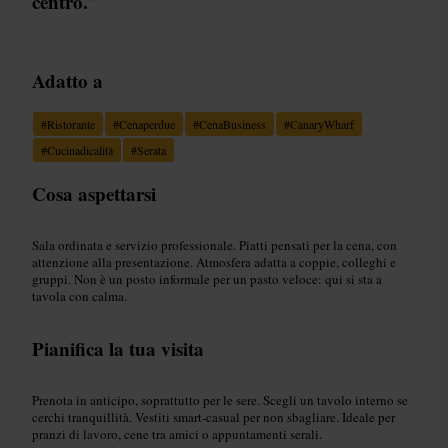
centro.
”
Adatto a
#
Ristorante
#
Cenaperdue
#
CenaBusiness
#
CanaryWharf
#
Cucinadicalità
#
Serata
Cosa aspettarsi
Sala ordinata e servizio professionale. Piatti pensati per la cena, con
attenzione alla presentazione. Atmosfera adatta a coppie, colleghi e
gruppi. Non è un posto informale per un pasto veloce: qui si sta a
tavola con calma.
Pianifica la tua visita
Prenota in anticipo, soprattutto per le sere. Scegli un tavolo interno se
cerchi tranquillità. Vestiti smart-casual per non sbagliare. Ideale per
pranzi di lavoro, cene tra amici o appuntamenti serali.