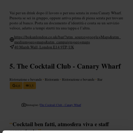
Vai per un drink dopo il lavoro o per una serata in zona Canary Wharf.
Prenota se sei in gruppo, oppure arriva prima di piena serata per trovare
posto al banco. Porta un documento d’identità e conta su un servizio
veloce, adatto a tempi stretti tra una tappa e l’altra.
https://bokanlondon.co.uk/bar/?utm_source=google+Maps&utm_
medium=seo+maps&utm_campaign=seo+maps
40 Marsh Wall, London E14 9TP, UK
The Cocktail Club - Canary Wharf
Ristorazione e bevande
•
Ristorante
•
Ristorazione e bevande
•
Bar
4,6
3,5
Immagine /
The Cocktail Club - Canary Wharf
“
Cocktail ben fatti, atmosfera viva e staff
competente.
”