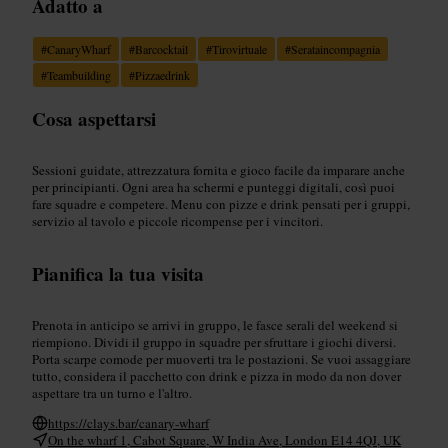
Adatto a
#
CanaryWharf
#
Barcocktail
#
Tirovirtuale
#
Serataincompagnia
#
Teambuilding
#
Pizzaedrink
Cosa aspettarsi
Sessioni guidate, attrezzatura fornita e gioco facile da imparare anche
per principianti. Ogni area ha schermi e punteggi digitali, così puoi
fare squadre e competere. Menu con pizze e drink pensati per i gruppi,
servizio al tavolo e piccole ricompense per i vincitori.
Pianifica la tua visita
Prenota in anticipo se arrivi in gruppo, le fasce serali del weekend si
riempiono. Dividi il gruppo in squadre per sfruttare i giochi diversi.
Porta scarpe comode per muoverti tra le postazioni. Se vuoi assaggiare
tutto, considera il pacchetto con drink e pizza in modo da non dover
aspettare tra un turno e l'altro.
https://clays.bar/canary-wharf
On the wharf 1, Cabot Square, W India Ave, London E14 4QJ, UK