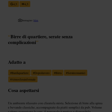
4,5
4,5
Immagine /
Alex
“
Birre di quartiere, serate senza
complicazioni
”
Adatto a
#
Bardiquartiere
#
Dopoilavoro
#
Birra
#
Serateconamici
#
Atmosferainformale
Cosa aspettarsi
Un ambiente rilassato con clientela mista. Selezione di birre alla spina
e bevande classiche, accompagnate da piatti semplici da pub. Volume
e ritmo aumentano la sera, il personale è pratico e disponibile.