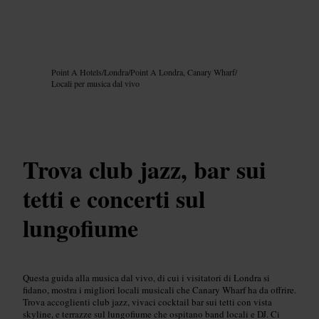
Immagine /
Google AI
Point A Hotels
/
Londra
/
Point A Londra, Canary Wharf
/
Locali per musica dal vivo
Trova club jazz, bar sui
tetti e concerti sul
lungofiume
Questa guida alla musica dal vivo, di cui i visitatori di Londra si
fidano, mostra i migliori locali musicali che Canary Wharf ha da offrire.
Trova accoglienti club jazz, vivaci cocktail bar sui tetti con vista
skyline, e terrazze sul lungofiume che ospitano band locali e DJ. Ci