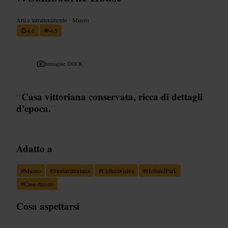
Arti e intrattenimento
•
Museo
4,6
4,5
Immagine /
DOUK
“
Casa vittoriana conservata, ricca di dettagli
d'epoca.
”
Adatto a
#
Museo
#
Storiavittoriana
#
Culturavisiva
#
HollandPark
#
Case-museo
Cosa aspettarsi