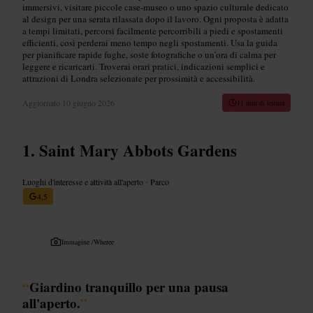
immersivi, visitare piccole case-museo o uno spazio culturale dedicato
al design per una serata rilassata dopo il lavoro. Ogni proposta è adatta
a tempi limitati, percorsi facilmente percorribili a piedi e spostamenti
efficienti, così perderai meno tempo negli spostamenti. Usa la guida
per pianificare rapide fughe, soste fotografiche o un'ora di calma per
leggere e ricaricarti. Troverai orari pratici, indicazioni semplici e
attrazioni di Londra selezionate per prossimità e accessibilità.
Aggiornato
10 giugno 2026
11 min di lettura
Saint Mary Abbots Gardens
Luoghi d'interesse e attività all'aperto
•
Parco
4,5
Immagine /
Wheree
“
Giardino tranquillo per una pausa
all'aperto.
”