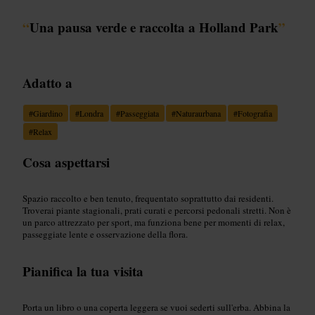
“
Una pausa verde e raccolta a Holland Park
”
Adatto a
#
Giardino
#
Londra
#
Passeggiata
#
Naturaurbana
#
Fotografia
#
Relax
Cosa aspettarsi
Spazio raccolto e ben tenuto, frequentato soprattutto dai residenti.
Troverai piante stagionali, prati curati e percorsi pedonali stretti. Non è
un parco attrezzato per sport, ma funziona bene per momenti di relax,
passeggiate lente e osservazione della flora.
Pianifica la tua visita
Porta un libro o una coperta leggera se vuoi sederti sull'erba. Abbina la