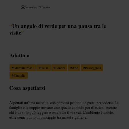
Immagine /
Gillespies
“
Un angolo di verde per una pausa tra le
visite
”
Adatto a
#
Giardiniurbani
#
Pausa
#
Londra
#
Arte
#
Passeggiata
#
Famiglia
Cosa aspettarsi
Aspettati un'area raccolta, con percorsi pedonali e punti per sedersi. Le
famiglie e le coppie trovano uno spazio comodo per rilassarsi, mentre
chi è da solo può leggere o osservare il via vai. L'ambiente è sobrio,
utile come punto di passaggio tra musei e gallerie.