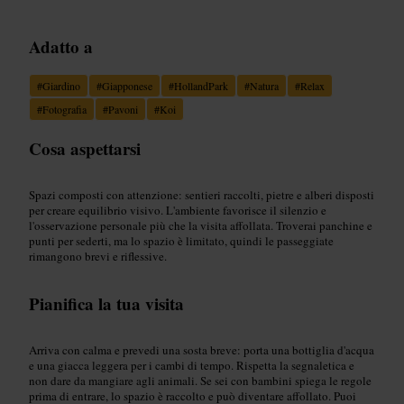
Adatto a
#
Giardino
#
Giapponese
#
HollandPark
#
Natura
#
Relax
#
Fotografia
#
Pavoni
#
Koi
Cosa aspettarsi
Spazi composti con attenzione: sentieri raccolti, pietre e alberi disposti
per creare equilibrio visivo. L'ambiente favorisce il silenzio e
l'osservazione personale più che la visita affollata. Troverai panchine e
punti per sederti, ma lo spazio è limitato, quindi le passeggiate
rimangono brevi e riflessive.
Pianifica la tua visita
Arriva con calma e prevedi una sosta breve: porta una bottiglia d'acqua
e una giacca leggera per i cambi di tempo. Rispetta la segnaletica e
non dare da mangiare agli animali. Se sei con bambini spiega le regole
prima di entrare, lo spazio è raccolto e può diventare affollato. Puoi