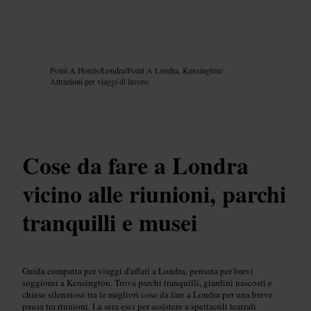
Immagine /
Google AI
Point A Hotels
/
Londra
/
Point A Londra, Kensington
/
Attrazioni per viaggi di lavoro
Cose da fare a Londra
vicino alle riunioni, parchi
tranquilli e musei
Guida compatta per viaggi d'affari a Londra, pensata per brevi
soggiorni a Kensington. Trova parchi tranquilli, giardini nascosti e
chiese silenziose tra le migliori cose da fare a Londra per una breve
pausa tra riunioni. La sera esci per assistere a spettacoli teatrali