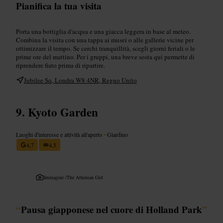
Pianifica la tua visita
Porta una bottiglia d'acqua e una giacca leggera in base al meteo.
Combina la visita con una tappa ai musei o alle gallerie vicine per
ottimizzare il tempo. Se cerchi tranquillità, scegli giorni feriali o le
prime ore del mattino. Per i gruppi, una breve sosta qui permette di
riprendere fiato prima di ripartire.
Jubilee Sq, Londra W8 4NR, Regno Unito
Kyoto Garden
Luoghi d'interesse e attività all'aperto
•
Giardino
4,7
4,5
Immagine /
The Athenian Girl
“
Pausa giapponese nel cuore di Holland Park
”