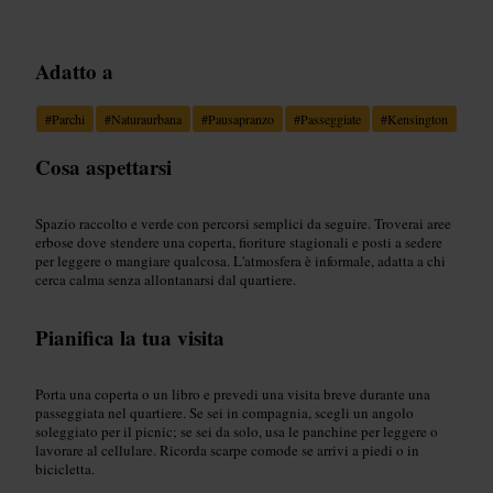
Adatto a
#
Parchi
#
Naturaurbana
#
Pausapranzo
#
Passeggiate
#
Kensington
Cosa aspettarsi
Spazio raccolto e verde con percorsi semplici da seguire. Troverai aree
erbose dove stendere una coperta, fioriture stagionali e posti a sedere
per leggere o mangiare qualcosa. L'atmosfera è informale, adatta a chi
cerca calma senza allontanarsi dal quartiere.
Pianifica la tua visita
Porta una coperta o un libro e prevedi una visita breve durante una
passeggiata nel quartiere. Se sei in compagnia, scegli un angolo
soleggiato per il picnic; se sei da solo, usa le panchine per leggere o
lavorare al cellulare. Ricorda scarpe comode se arrivi a piedi o in
bicicletta.