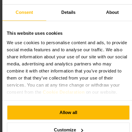
http://www.smaw8.org/
Kensington Church St, London W8 4LA, UK
Consent
Details
About
Japan House London
This website uses cookies
We use cookies to personalise content and ads, to provide
Arte e intrattenimento
•
Galleria d'arte
4,6
4,4
social media features and to analyse our traffic. We also
share information about your use of our site with our social
media, advertising and analytics partners who may
Immagine /
www.japanhouselondon.uk
combine it with other information that you’ve provided to
them or that they’ve collected from your use of their
services. You can at any time change or withdraw your
“
Design, arte e sapori del Giappone a Londra
”
consent from the
Cookie Declaration
on our website.
Adatto a
Allow all
#
CulturaGiapponese
#
DesignGiapponese
#
ArteContemporanea
Customize
#
CucinaGiapponese
#
Mostre
#
Kensington
#
ShopArtigianale