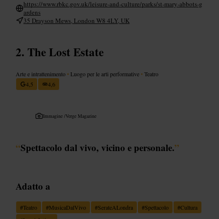
https://www.rbkc.gov.uk/leisure-and-culture/parks/st-mary-abbots-g
ardens
35 Drayson Mews, London W8 4LY, UK
The Lost Estate
Arte e intrattenimento
•
Luogo per le arti performative
•
Teatro
4,5
4,6
Immagine /
Verge Magazine
“
Spettacolo dal vivo, vicino e personale.
”
Adatto a
#
Teatro
#
MusicaDalVivo
#
SerateALondra
#
Spettacolo
#
Cultura