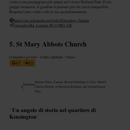
visita a una passeggiata più ampia nel vicino Holland Park. Evita
gruppi numerosi, il giardino è pensato per chi cerca tranquillità.
Rispetta l'area verde e chi la usa quotidianamente.
https://en.wikipedia.org/wiki/Gwendwr_Garden
Gwendwr Rd, London W14 9BG, UK
St Mary Abbots Church
Comunità e governo
•
Centro spirituale
•
Chiesa
4,7
4,3
Historic Places, Famous Historic Buildings & Sites, World's
Immagine
Famous Historic or Historical Buildings and Archaeological
/
Sites.
“
Un angolo di storia nel quartiere di
Kensington
”