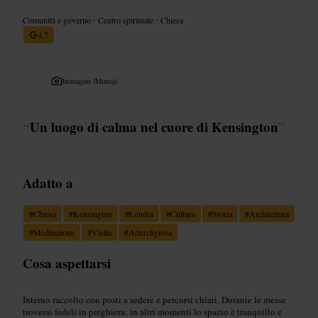
Comunità e governo
•
Centro spirituale
•
Chiesa
4,7
Immagine /
Mimoji
“
Un luogo di calma nel cuore di Kensington
”
Adatto a
#
Chiesa
#
Kensington
#
Londra
#
Cultura
#
Storia
#
Architettura
#
Meditazione
#
Visita
#
Artereligiosa
Cosa aspettarsi
Interno raccolto con posti a sedere e percorsi chiari. Durante le messe
troverai fedeli in preghiera; in altri momenti lo spazio è tranquillo e