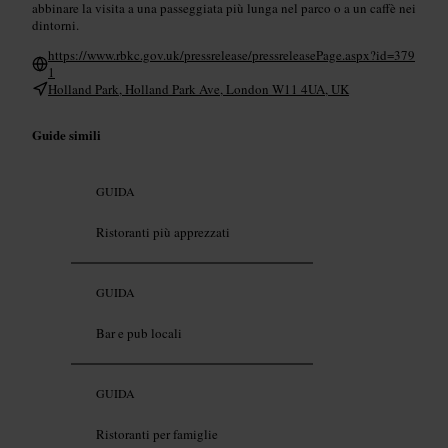
abbinare la visita a una passeggiata più lunga nel parco o a un caffè nei
dintorni.
https://www.rbkc.gov.uk/pressrelease/pressreleasePage.aspx?id=379
1
Holland Park, Holland Park Ave, London W11 4UA, UK
Guide simili
GUIDA
Ristoranti più apprezzati
GUIDA
Bar e pub locali
GUIDA
Ristoranti per famiglie