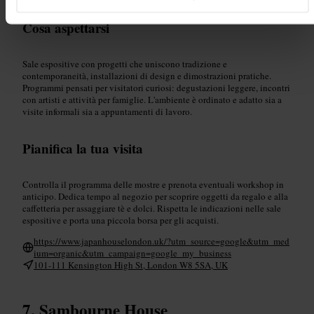
Cosa aspettarsi
Sale espositive con progetti che uniscono tradizione e
contemporaneità, installazioni di design e dimostrazioni pratiche.
Programmi pensati per visitatori curiosi: degustazioni leggere, incontri
con artisti e attività per famiglie. L'ambiente è ordinato e adatto sia a
visite informali sia a appuntamenti di lavoro.
Pianifica la tua visita
Controlla il programma delle mostre e prenota eventuali workshop in
anticipo. Dedica tempo al negozio per scoprire oggetti da regalo e alla
caffetteria per assaggiare tè e dolci. Rispetta le indicazioni nelle sale
espositive e porta una piccola borsa per gli acquisti.
https://www.japanhouselondon.uk/?utm_source=google&utm_med
ium=organic&utm_campaign=google_my_business
101-111 Kensington High St, London W8 5SA, UK
Sambourne House