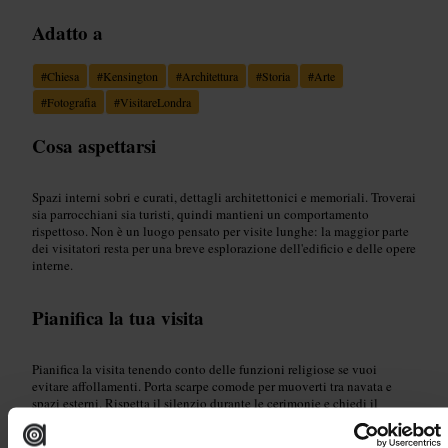
Adatto a
#
Chiesa
#
Kensington
#
Architettura
#
Storia
#
Arte
#
Fotografia
#
VisitareLondra
Cosa aspettarsi
Spazi interni sobri e curati, dettagli architettonici e memoriali. Troverai
sia parrocchiani sia turisti, quindi mantieni un comportamento
rispettoso. Non è un luogo pensato per visite lunghe: la maggior parte
dei visitatori resta per una breve esplorazione dell'edificio e delle opere
interne.
Pianifica la tua visita
Pianifica la visita tenendo conto delle funzioni religiose se vuoi
evitare affollamenti. Porta scarpe comode per muoverti tra navata e
spazi esterni. Rispetta il silenzio durante le cerimonie e chiedi il
permesso prima di fotografare persone. Abbina la tappa a una
passeggiata nel quartiere per completare l'esperienza.