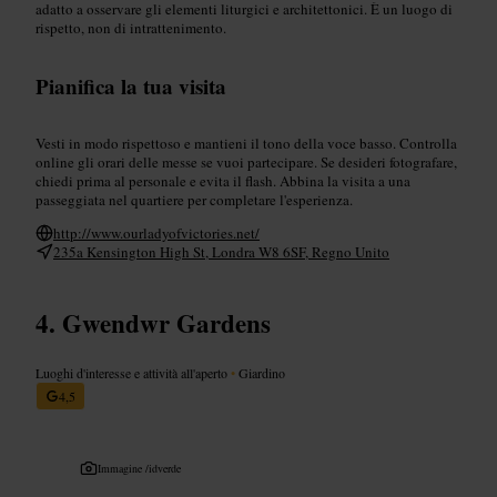
adatto a osservare gli elementi liturgici e architettonici. È un luogo di
rispetto, non di intrattenimento.
Pianifica la tua visita
Vesti in modo rispettoso e mantieni il tono della voce basso. Controlla
online gli orari delle messe se vuoi partecipare. Se desideri fotografare,
chiedi prima al personale e evita il flash. Abbina la visita a una
passeggiata nel quartiere per completare l'esperienza.
http://www.ourladyofvictories.net/
235a Kensington High St, Londra W8 6SF, Regno Unito
Gwendwr Gardens
Luoghi d'interesse e attività all'aperto
•
Giardino
4,5
Immagine /
idverde