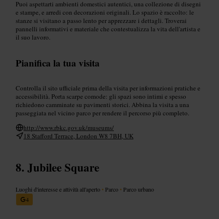
Puoi aspettarti ambienti domestici autentici, una collezione di disegni
e stampe, e arredi con decorazioni originali. Lo spazio è raccolto: le
stanze si visitano a passo lento per apprezzare i dettagli. Troverai
pannelli informativi e materiale che contestualizza la vita dell'artista e
il suo lavoro.
Pianifica la tua visita
Controlla il sito ufficiale prima della visita per informazioni pratiche e
accessibilità. Porta scarpe comode: gli spazi sono intimi e spesso
richiedono camminate su pavimenti storici. Abbina la visita a una
passeggiata nel vicino parco per rendere il percorso più completo.
http://www.rbkc.gov.uk/museums/
18 Stafford Terrace, London W8 7BH, UK
Jubilee Square
Luoghi d'interesse e attività all'aperto
•
Parco
•
Parco urbano
4