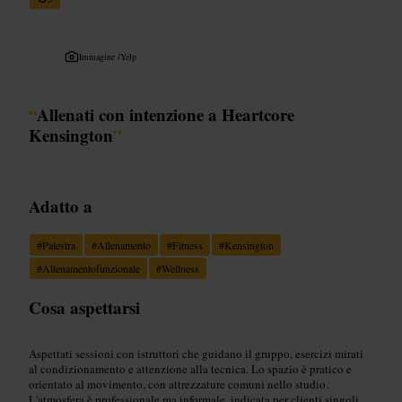
Immagine /
Yelp
“
Allenati con intenzione a Heartcore
Kensington
”
Adatto a
#
Palestra
#
Allenamento
#
Fitness
#
Kensington
#
Allenamentofunzionale
#
Wellness
Cosa aspettarsi
Aspettati sessioni con istruttori che guidano il gruppo, esercizi mirati
al condizionamento e attenzione alla tecnica. Lo spazio è pratico e
orientato al movimento, con attrezzature comuni nello studio.
L'atmosfera è professionale ma informale, indicata per clienti singoli,