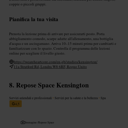
coppie o piccoli gruppi.
Pianifica la tua visita
Prenota la lezione prima di arrivare per assicurarti posto. Porta
abbigliamento comodo, scarpe adatte all'allenamento, una bottiglia
d'acqua e un asciugamano. Arriva 10–15 minuti prima per cambiarti e
familiarizzare con lo spazio. Controlla il programma delle lezioni
online per scegliere il livello giusto.
https://weareheartcore.com/en-gb/studios/kensington/
11a Stratford Rd, Londra W8 6RF, Regno Unito
Repose Space Kensington
Servizi aziendali e professionali
•
Servizi per la salute e la bellezza
•
Spa
4,5
Immagine /
Repose Space