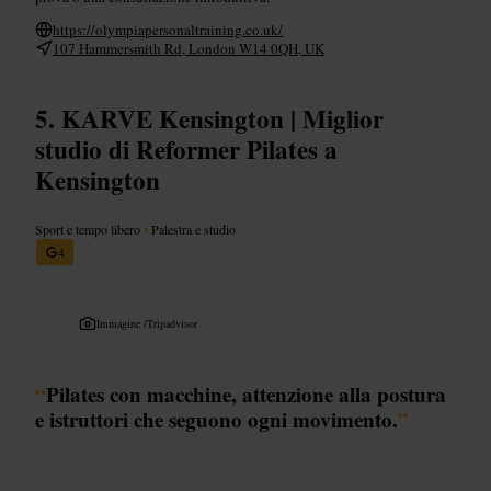
https://olympiapersonaltraining.co.uk/
107 Hammersmith Rd, London W14 0QH, UK
KARVE Kensington | Miglior
studio di Reformer Pilates a
Kensington
Sport e tempo libero
•
Palestra e studio
4
Immagine /
Tripadvisor
“
Pilates con macchine, attenzione alla postura
e istruttori che seguono ogni movimento.
”