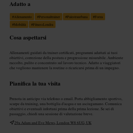
Adatto a
#
Allenamento
#
Personaltrainer
#
Palestraurbana
#
Forza
#
Mobilità
#
FitnessLondra
Cosa aspettarsi
Allenamenti guidati da trainer certificati, programmi adattati ai tuoi
obiettivi, correzione della postura e progressione misurabile. Ambiente
raccolto, pulito e concentrato sul lavoro tecnico. Adatto a viaggiatori
che vogliono mantenere la routine o ricaricarsi prima di un impegno.
Pianifica la tua visita
Prenota in anticipo via telefono o email. Porta abbigliamento sportivo,
scarpe da training, una bottiglia d'acqua e un asciugamano. Comunica
obiettivi e eventuali infortuni prima della prima lezione. Se sei di
passaggio, chiedi una sessione di valutazione breve.
29a Adam and Eve Mews, London W8 6UG, UK