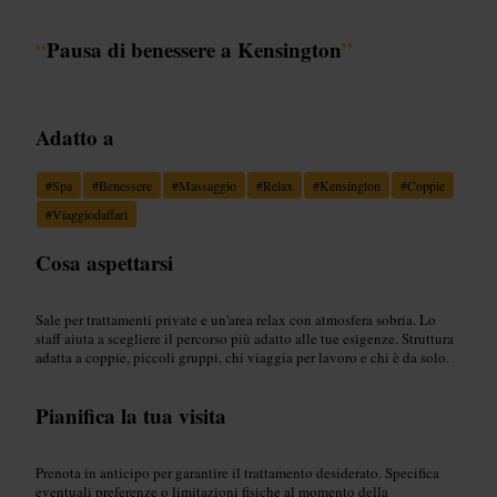
“
Pausa di benessere a Kensington
”
Adatto a
#
Spa
#
Benessere
#
Massaggio
#
Relax
#
Kensington
#
Coppie
#
Viaggiodaffari
Cosa aspettarsi
Sale per trattamenti private e un'area relax con atmosfera sobria. Lo
staff aiuta a scegliere il percorso più adatto alle tue esigenze. Struttura
adatta a coppie, piccoli gruppi, chi viaggia per lavoro e chi è da solo.
Pianifica la tua visita
Prenota in anticipo per garantire il trattamento desiderato. Specifica
eventuali preferenze o limitazioni fisiche al momento della