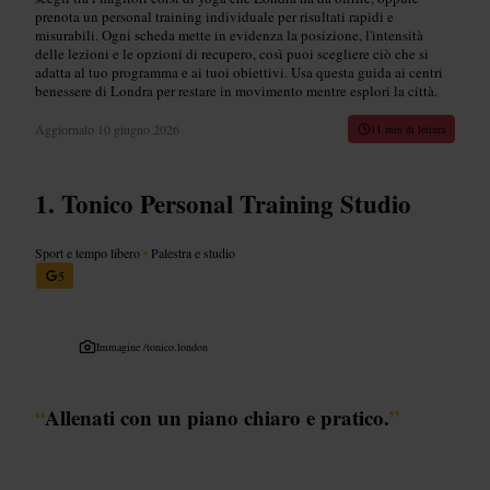
prenota un personal training individuale per risultati rapidi e
misurabili. Ogni scheda mette in evidenza la posizione, l'intensità
delle lezioni e le opzioni di recupero, così puoi scegliere ciò che si
adatta al tuo programma e ai tuoi obiettivi. Usa questa guida ai centri
benessere di Londra per restare in movimento mentre esplori la città.
Aggiornato
10 giugno 2026
11 min di lettura
Tonico Personal Training Studio
Sport e tempo libero
•
Palestra e studio
5
Immagine /
tonico.london
“
Allenati con un piano chiaro e pratico.
”