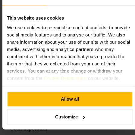
Studio FIX
This website uses cookies
Sport e tempo libero
•
Palestra e studio
We use cookies to personalise content and ads, to provide
4,6
social media features and to analyse our traffic. We also
share information about your use of our site with our social
media, advertising and analytics partners who may
Immagine /
www.studiofix.co.uk
combine it with other information that you’ve provided to
them or that they’ve collected from your use of their
“
Allenamento mirato, atmosfera curata.
”
services. You can at any time change or withdraw your
consent from the
Cookie Declaration
on our website.
Adatto a
Allow all
#
Palestra
#
Pilates
#
Lagree
#
Allenamento
#
Benessere
#
Barre
#
Highstreetkensington
Customize
Cosa aspettarsi