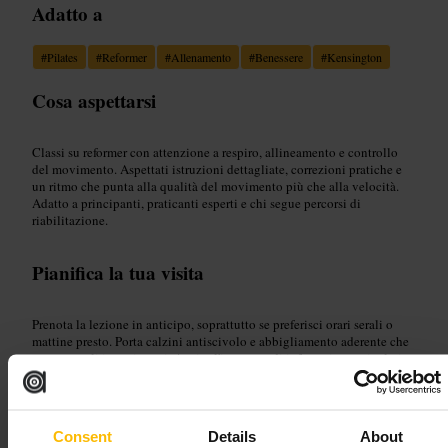
Adatto a
#
Pilates
#
Reformer
#
Allenamento
#
Benessere
#
Kensington
Cosa aspettarsi
Classi su reformer con attenzione a respiro, allineamento e controllo
del movimento. Aspettati istruzioni dettagliate, correzioni pratiche e
un ritmo che punta alla qualità del movimento più che alla velocità.
Adatto a principanti, praticanti esperti e chi segue percorsi di
riabilitazione.
Pianifica la tua visita
Prenota la lezione in anticipo, soprattutto se preferisci orari serali o
mattine presto. Porta calzini antiscivolo e abbigliamento aderente che
non ostacoli i movimenti. Avvisa l'istruttore di infortuni o particolari
esigenze prima della lezione.
http://www.karve.club/
198 Kensington High St, London W8 7RG, UK
Consent
Details
About