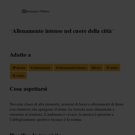
Immagine /
Wheree
“
Allenamento intenso nel cuore della città
”
Adatto a
#
Palestra
#
Allenamento
#
Allenamentointenso
#
Boxe
#
Cardio
#
Londra
Cosa aspettarsi
Troverai classi di alta intensità, sessioni di boxe e allenamenti di forza
con istruttori che spingono il ritmo. Le lezioni sono dinamiche e
orientate al risultato. L’ambiente è vivace, la musica è presente e
l’abbigliamento sportivo tecnico è la norma.