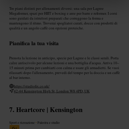
Tre piani distinti per allenamenti diversi: una sala per Lagree
Megaformer, spazi per HIIT e boxing e aree per barre e reformer. I corsi
sono guidati da istruttori preparati che correggono la forma e
mantengono il ritmo. Troverai spogliatoi curati, docce con prodotti di
qualità e un angolo caffè con opzioni proteiche.
Pianifica la tua visita
Prenota la lezione in anticipo, specie per Lagree e le classi serali. Porta
calze antiscivolo per alcune lezioni e una bottiglia d'acqua. Arriva 10–
15 minuti prima per cambiarti con calma e usare gli armadietti. Se vuoi
rilassarti dopo l'allenamento, prevedi del tempo per la doccia e un caffè
al bar interno.
https://studiofix.co.uk/
42-44 Kensington High St, London W8 4PD, UK
Heartcore | Kensington
Sport e ricreazione
•
Palestra e studio
5