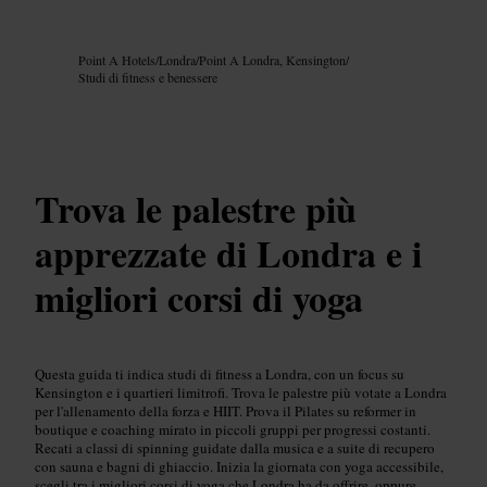
Immagine /
Google AI
Point A Hotels
/
Londra
/
Point A Londra, Kensington
/
Studi di fitness e benessere
Trova le palestre più
apprezzate di Londra e i
migliori corsi di yoga
Questa guida ti indica studi di fitness a Londra, con un focus su
Kensington e i quartieri limitrofi. Trova le palestre più votate a Londra
per l'allenamento della forza e HIIT. Prova il Pilates su reformer in
boutique e coaching mirato in piccoli gruppi per progressi costanti.
Recati a classi di spinning guidate dalla musica e a suite di recupero
con sauna e bagni di ghiaccio. Inizia la giornata con yoga accessibile,
scegli tra i migliori corsi di yoga che Londra ha da offrire, oppure