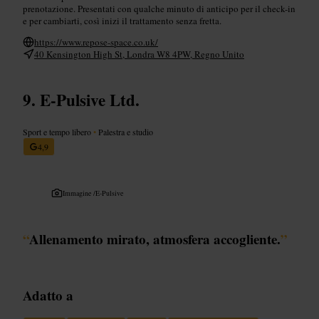
prenotazione. Presentati con qualche minuto di anticipo per il check-in
e per cambiarti, così inizi il trattamento senza fretta.
https://www.repose-space.co.uk/
40 Kensington High St, Londra W8 4PW, Regno Unito
E-Pulsive Ltd.
Sport e tempo libero
•
Palestra e studio
4,9
Immagine /
E-Pulsive
“
Allenamento mirato, atmosfera accogliente.
”
Adatto a