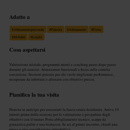
Adatto a
#
Allenamentopersonale
#
Palestra
#
Allenamento
#
Forza
#
Mobilità
#
Londra
Cosa aspettarsi
Valutazione iniziale, programmi mirati e coaching passo dopo passo
durante gli esercizi. Attrezzature funzionali e focus sulla corretta
esecuzione. Sessioni pensate per chi vuole migliorare performance,
recuperare da infortuni o allenarsi con obiettivi precisi.
Pianifica la tua visita
Prenota in anticipo per assicurarti la fascia oraria desiderata. Arriva 10
minuti prima della sessione per la valutazione e per parlare degli
obiettivi con il trainer. Porta abbigliamento tecnico, scarpe da
ginnastica pulite e una borraccia. Se sei al primo incontro, chiedi una
prova o una consultazione introduttiva.