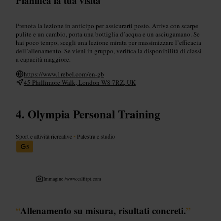
Pianifica la tua visita
Prenota la lezione in anticipo per assicurarti posto. Arriva con scarpe
pulite e un cambio, porta una bottiglia d’acqua e un asciugamano. Se
hai poco tempo, scegli una lezione mirata per massimizzare l’efficacia
dell’allenamento. Se vieni in gruppo, verifica la disponibilità di classi
a capacità maggiore.
https://www.1rebel.com/en-gb
45 Phillimore Walk, London W8 7RZ, UK
Olympia Personal Training
Sport e attività ricreative
•
Palestra e studio
5
Immagine /
www.calfitpt.com
“
Allenamento su misura, risultati concreti.
”