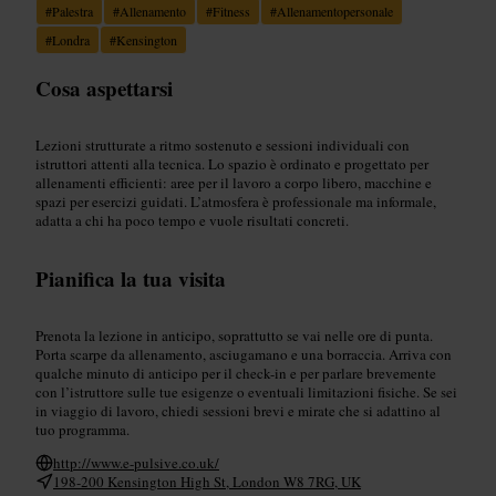
#
Palestra
#
Allenamento
#
Fitness
#
Allenamentopersonale
#
Londra
#
Kensington
Cosa aspettarsi
Lezioni strutturate a ritmo sostenuto e sessioni individuali con
istruttori attenti alla tecnica. Lo spazio è ordinato e progettato per
allenamenti efficienti: aree per il lavoro a corpo libero, macchine e
spazi per esercizi guidati. L’atmosfera è professionale ma informale,
adatta a chi ha poco tempo e vuole risultati concreti.
Pianifica la tua visita
Prenota la lezione in anticipo, soprattutto se vai nelle ore di punta.
Porta scarpe da allenamento, asciugamano e una borraccia. Arriva con
qualche minuto di anticipo per il check-in e per parlare brevemente
con l’istruttore sulle tue esigenze o eventuali limitazioni fisiche. Se sei
in viaggio di lavoro, chiedi sessioni brevi e mirate che si adattino al
tuo programma.
http://www.e-pulsive.co.uk/
198-200 Kensington High St, London W8 7RG, UK