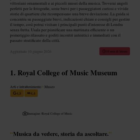
vittoriani ornamentali e ai piccoli musei della musica. Troverai angoli
perfetti per le fotografie, soste brevi per i passeggiatori curiosi e vivide
storie di quartiere che ricompensano una breve deviazione. La guida si
concentra su passeggiate brevi, indicazioni chiare e consigli per gestire
il tempo, così potrai visitare i principali punti d'interesse di Londra
senza fretta. Usala per pianificare una mattinata efficiente o un
pomeriggio rilassato e goditi incontri autentici e immediati con il
passato stratificato della città.
Aggiornato
10 giugno 2026
10 min di lettura
Royal College of Music Museum
Arti e intrattenimento
•
Museo
4,8
4,4
Immagine /
Royal College of Music
“
Musica da vedere, storia da ascoltare.
”