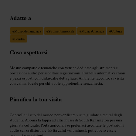
Adatto a
#
Museodellamusica
#
Strumentimusicali
#
MusicaClassica
#
Cultura
#
Londra
Cosa aspettarsi
Mostre compatte e tematiche con vetrine dedicate agli strumenti e
postazioni audio per ascoltare registrazioni. Pannelli informativi chiari
e pezzi esposti con didascalie dettagliate. Ambiente raccolto: si visita
con calma, ideale per chi vuole approfondire senza fretta.
Pianifica la tua visita
Controlla il sito del museo per verificare visite guidate e recital degli
studenti. Abbina la tappa ad altri musei di South Kensington per una
giornata culturale. Porta auricolari se preferisci ascoltare le postazioni
audio senza disturbare. Evita zaini voluminosi: potrebbero essere
soggetti a restrizioni.