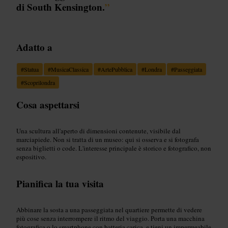
di South Kensington.
”
Adatto a
#
Statua
#
MusicaClassica
#
ArtePubblica
#
Londra
#
Passeggiata
#
Scoprilondra
Cosa aspettarsi
Una scultura all'aperto di dimensioni contenute, visibile dal
marciapiede. Non si tratta di un museo: qui si osserva e si fotografa
senza biglietti o code. L'interesse principale è storico e fotografico, non
espositivo.
Pianifica la tua visita
Abbinare la sosta a una passeggiata nel quartiere permette di vedere
più cose senza interrompere il ritmo del viaggio. Porta una macchina
fotografica o lo smartphone con batteria carica, e tieni un impermeabile