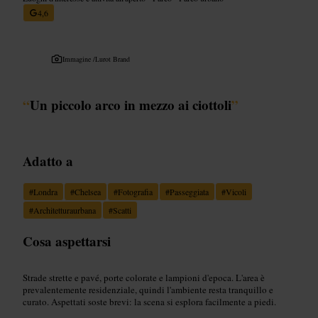
4,6
Immagine /
Lurot Brand
“
Un piccolo arco in mezzo ai ciottoli
”
Adatto a
#
Londra
#
Chelsea
#
Fotografia
#
Passeggiata
#
Vicoli
#
Architetturaurbana
#
Scatti
Cosa aspettarsi
Strade strette e pavé, porte colorate e lampioni d'epoca. L'area è
prevalentemente residenziale, quindi l'ambiente resta tranquillo e
curato. Aspettati soste brevi: la scena si esplora facilmente a piedi.