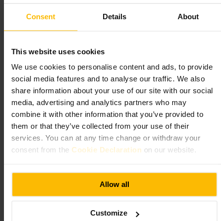
#
Architettura
#
Storia
#
Londra
#
Edificistorici
#
Turismoculturale
Consent
Details
About
#
Fotografia
#
Vittoriano
Cosa aspettarsi
This website uses cookies
We use cookies to personalise content and ads, to provide
Visita principalmente pensata per l'osservazione esterna: facciata,
volumi e dettagli ornamentali. L'interno può non essere sempre
social media features and to analyse our traffic. We also
accessibile al pubblico, perciò molte persone si concentrano sulle viste
share information about your use of our site with our social
esterne e sulle fotografie. Atmosfera raccolta, adatta a chi ama
l'architettura storica.
media, advertising and analytics partners who may
combine it with other information that you’ve provided to
Pianifica la tua visita
them or that they’ve collected from your use of their
services. You can at any time change or withdraw your
consent from the
Cookie Declaration
on our website.
Controlla in anticipo se sono previste visite guidate o accessi interni.
Rispetta proprietà privata e segnali, evita di ostruire i marciapiedi
durante le foto. Porta una macchina fotografica o uno smartphone con
buona lente, indossa scarpe comode per camminare nel quartiere, e
Allow all
abbina la sosta a una passeggiata per scoprire altri edifici storici vicini.
https://historicengland.org.uk/listing/the-list/list-entry/1225632
29 Melbury Rd, London W14 8AB, UK
Customize