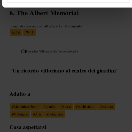
The Albert Memorial
Luoghi di interesse e attività all'aperto
•
Monumento
4,6
4,3
Immagine /
Wikipedia, the free encyclopedia
“
Un ricordo vittoriano al centro dei giardini
”
Adatto a
#
Memorialealberto
#
Londra
#
Storia
#
Architettura
#
Scultura
#
Vittoriano
#
Arte
#
Fotografia
Cosa aspettarsi