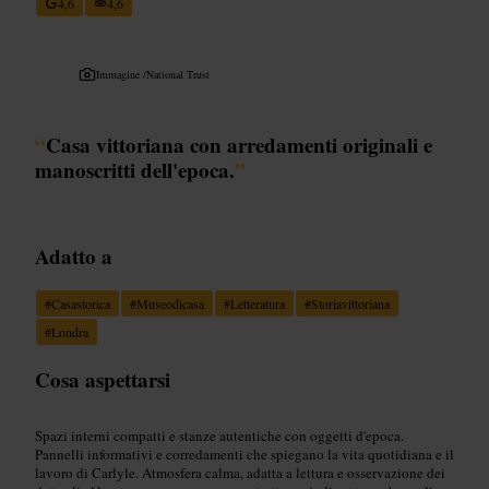
4,6
4,6
Immagine /
National Trust
“
Casa vittoriana con arredamenti originali e
manoscritti dell'epoca.
”
Adatto a
#
Casastorica
#
Museodicasa
#
Letteratura
#
Storiavittoriana
#
Londra
Cosa aspettarsi
Spazi interni compatti e stanze autentiche con oggetti d'epoca.
Pannelli informativi e corredamenti che spiegano la vita quotidiana e il
lavoro di Carlyle. Atmosfera calma, adatta a lettura e osservazione dei