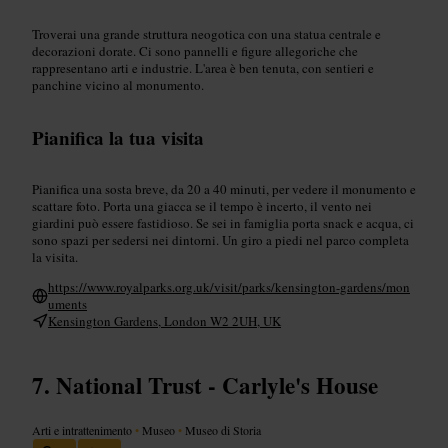
Troverai una grande struttura neogotica con una statua centrale e
decorazioni dorate. Ci sono pannelli e figure allegoriche che
rappresentano arti e industrie. L'area è ben tenuta, con sentieri e
panchine vicino al monumento.
Pianifica la tua visita
Pianifica una sosta breve, da 20 a 40 minuti, per vedere il monumento e
scattare foto. Porta una giacca se il tempo è incerto, il vento nei
giardini può essere fastidioso. Se sei in famiglia porta snack e acqua, ci
sono spazi per sedersi nei dintorni. Un giro a piedi nel parco completa
la visita.
https://www.royalparks.org.uk/visit/parks/kensington-gardens/mon
uments
Kensington Gardens, London W2 2UH, UK
National Trust - Carlyle's House
Arti e intrattenimento
•
Museo
•
Museo di Storia