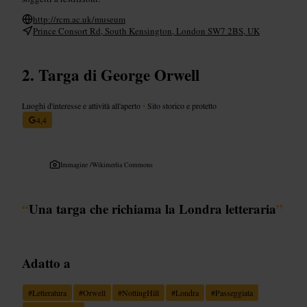
http://rcm.ac.uk/museum
Prince Consort Rd, South Kensington, London SW7 2BS, UK
Targa di George Orwell
Luoghi d'interesse e attività all'aperto
•
Sito storico e protetto
4,4
Immagine /
Wikimedia Commons
“
Una targa che richiama la Londra letteraria
”
Adatto a
#
Letteratura
#
Orwell
#
NottingHill
#
Londra
#
Passeggiata