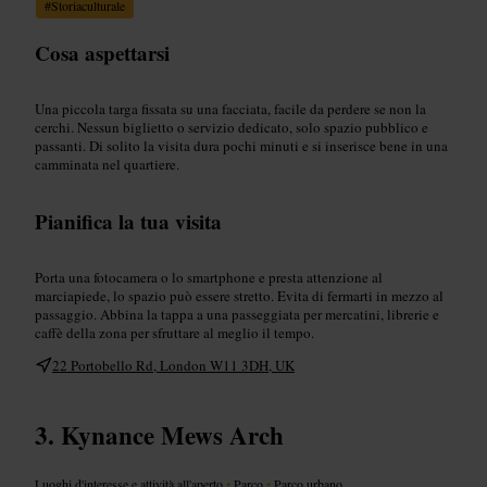
#
Storiaculturale
Cosa aspettarsi
Una piccola targa fissata su una facciata, facile da perdere se non la
cerchi. Nessun biglietto o servizio dedicato, solo spazio pubblico e
passanti. Di solito la visita dura pochi minuti e si inserisce bene in una
camminata nel quartiere.
Pianifica la tua visita
Porta una fotocamera o lo smartphone e presta attenzione al
marciapiede, lo spazio può essere stretto. Evita di fermarti in mezzo al
passaggio. Abbina la tappa a una passeggiata per mercatini, librerie e
caffè della zona per sfruttare al meglio il tempo.
22 Portobello Rd, London W11 3DH, UK
Kynance Mews Arch
Luoghi d'interesse e attività all'aperto
•
Parco
•
Parco urbano