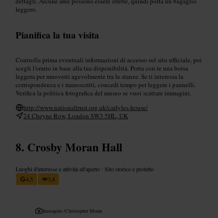
dettagli. Alcune aree possono essere strette, quindi porta un bagaglio
leggero.
Pianifica la tua visita
Controlla prima eventuali informazioni di accesso sul sito ufficiale, poi
scegli l'orario in base alla tua disponibilità. Porta con te una borsa
leggera per muoverti agevolmente tra le stanze. Se ti interessa la
corrispondenza e i manoscritti, concedi tempo per leggere i pannelli.
Verifica la politica fotografica del museo se vuoi scattare immagini.
http://www.nationaltrust.org.uk/carlyles-house/
24 Cheyne Row, London SW3 5HL, UK
Crosby Moran Hall
Luoghi d'interesse e attività all'aperto
•
Sito storico e protetto
4,5
3,8
Immagine /
Christopher Moran