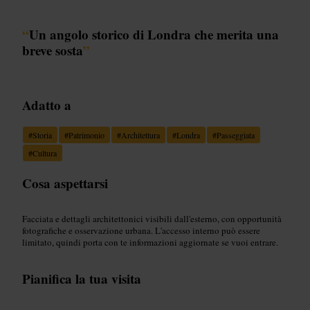
“
Un angolo storico di Londra che merita una
breve sosta
”
Adatto a
#
Storia
#
Patrimonio
#
Architettura
#
Londra
#
Passeggiata
#
Cultura
Cosa aspettarsi
Facciata e dettagli architettonici visibili dall'esterno, con opportunità
fotografiche e osservazione urbana. L'accesso interno può essere
limitato, quindi porta con te informazioni aggiornate se vuoi entrare.
Pianifica la tua visita