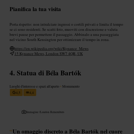
Pianifica la tua visita
Porta rispetto: non intralciare ingressi o cortili privati e limita il tempo
se ci sono residenti. Se scatti foto, muoviti con discrezione e valuta
brevi pause per permettere il passaggio. Abbinalo a una passeggiata
nel vicino South Kensington per ottimizzare il tempo in zona.
https://en.wikipedia.org/wiki/Kynance_Mews
15 Kynance Mews, London SW7 4QR, UK
Statua di Béla Bartók
Luoghi d'interesse e spazi all'aperto
•
Monumento
4,5
4,4
Immagine /
London Remembers
“
Un omaggio discreto a Béla Bartók nel cuore