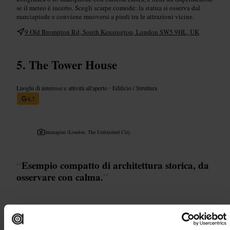
se il meteo è incerto. Scegli scarpe comode: la statua si osserva dal
marciapiede e conviene muoversi a piedi tra le attrazioni vicine.
9 Old Brompton Rd, South Kensington, London SW5 9HL, UK
The Tower House
Luoghi di interesse e attività all'aperto
•
Edificio / Struttura
4,7
Immagine /
London, The Unfinished City.
“
Esempio compatto di architettura storica, da
osservare con calma.
”
Adatto a