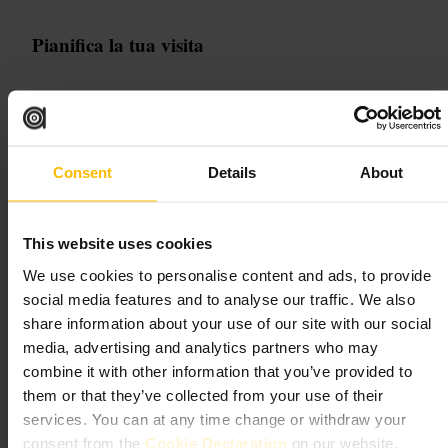
Pianifica la tua visita
Prenota il biglietto online se preferisci evitare code. Abbinare la visita
a una passeggiata nel vicino Holland Park funziona bene. Verifica le
regole sulla fotografia prima di scattare. Porta scarpe comode, alcune
sale sono piccole e richiedono passo tranquillo. Controlla eventuali
tour guidati per approfondire la storia della casa.
Consent
Details
About
http://www.rbkc.gov.uk/museums
12 Holland Park Rd, London W14 8LZ, UK
This website uses cookies
Sambourne House
We use cookies to personalise content and ads, to provide
social media features and to analyse our traffic. We also
Arti e intrattenimento
•
Museo
share information about your use of our site with our social
4,6
4,5
media, advertising and analytics partners who may
combine it with other information that you’ve provided to
them or that they’ve collected from your use of their
Immagine /
DOUK
services. You can at any time change or withdraw your
consent from the
Cookie Declaration
on our website.