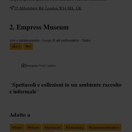
55 Abbotsbury Rd, London W14 8EL, UK
Empress Museum
Arte e intrattenimento
•
Luogo di arti performative
•
Teatro
4,9
4
Immagine /
Visit London
“
Spettacoli e collezioni in un ambiente raccolto
e informale
”
Adatto a
#
Teatro
#
Museo
#
Spettacolo
#
Arteurbana
#
Esperienzeinterattive