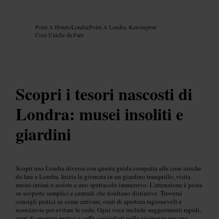
Immagine /
Google AI
Point A Hotels
/
Londra
/
Point A Londra, Kensington
/
Cose Uniche da Fare
Scopri i tesori nascosti di
Londra: musei insoliti e
giardini
Scopri una Londra diversa con questa guida compatta alle cose uniche
da fare a Londra. Inizia la giornata in un giardino tranquillo, visita
musei intimi o assiste a uno spettacolo immersivo. L'attenzione è posta
su scoperte semplici e centrali che risultano distintive. Troverai
consigli pratici su come arrivare, orari di apertura ragionevoli e
scorciatoie per evitare le code. Ogni voce include suggerimenti rapidi,
orari di apertura pratici e caffè consigliati nelle vicinanze per una