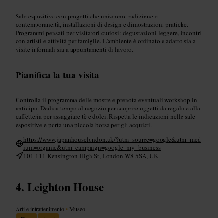
Sale espositive con progetti che uniscono tradizione e
contemporaneità, installazioni di design e dimostrazioni pratiche.
Programmi pensati per visitatori curiosi: degustazioni leggere, incontri
con artisti e attività per famiglie. L'ambiente è ordinato e adatto sia a
visite informali sia a appuntamenti di lavoro.
Pianifica la tua visita
Controlla il programma delle mostre e prenota eventuali workshop in
anticipo. Dedica tempo al negozio per scoprire oggetti da regalo e alla
caffetteria per assaggiare tè e dolci. Rispetta le indicazioni nelle sale
espositive e porta una piccola borsa per gli acquisti.
https://www.japanhouselondon.uk/?utm_source=google&utm_med
ium=organic&utm_campaign=google_my_business
101-111 Kensington High St, London W8 5SA, UK
Leighton House
Arti e intrattenimento
•
Museo