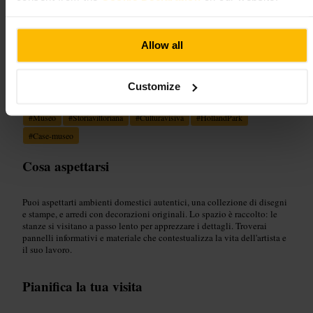
“
Casa vittoriana conservata, ricca di dettagli
d'epoca.
”
Allow all
Adatto a
Customize
#
Museo
#
Storiavittoriana
#
Culturavisiva
#
HollandPark
#
Case-museo
Cosa aspettarsi
Puoi aspettarti ambienti domestici autentici, una collezione di disegni
e stampe, e arredi con decorazioni originali. Lo spazio è raccolto: le
stanze si visitano a passo lento per apprezzare i dettagli. Troverai
pannelli informativi e materiale che contestualizza la vita dell'artista e
il suo lavoro.
Pianifica la tua visita