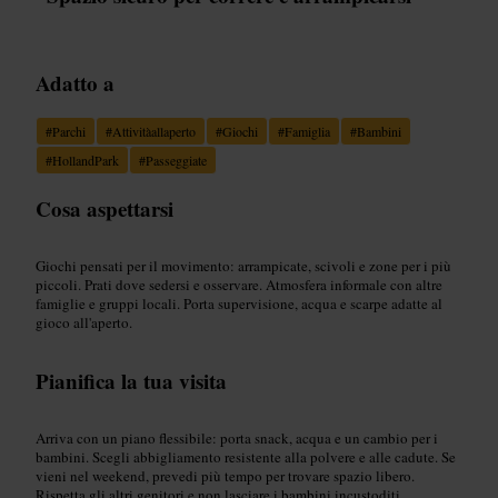
Adatto a
#
Parchi
#
Attivitàallaperto
#
Giochi
#
Famiglia
#
Bambini
#
HollandPark
#
Passeggiate
Cosa aspettarsi
Giochi pensati per il movimento: arrampicate, scivoli e zone per i più
piccoli. Prati dove sedersi e osservare. Atmosfera informale con altre
famiglie e gruppi locali. Porta supervisione, acqua e scarpe adatte al
gioco all'aperto.
Pianifica la tua visita
Arriva con un piano flessibile: porta snack, acqua e un cambio per i
bambini. Scegli abbigliamento resistente alla polvere e alle cadute. Se
vieni nel weekend, prevedi più tempo per trovare spazio libero.
Rispetta gli altri genitori e non lasciare i bambini incustoditi.