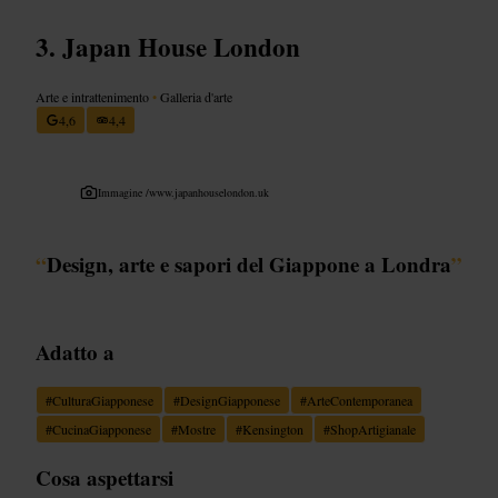
Japan House London
Arte e intrattenimento
•
Galleria d'arte
4,6
4,4
Immagine /
www.japanhouselondon.uk
“
Design, arte e sapori del Giappone a Londra
”
Adatto a
#
CulturaGiapponese
#
DesignGiapponese
#
ArteContemporanea
#
CucinaGiapponese
#
Mostre
#
Kensington
#
ShopArtigianale
Cosa aspettarsi