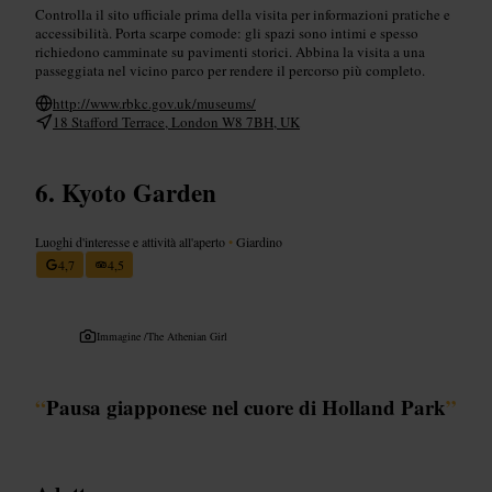
Controlla il sito ufficiale prima della visita per informazioni pratiche e
accessibilità. Porta scarpe comode: gli spazi sono intimi e spesso
richiedono camminate su pavimenti storici. Abbina la visita a una
passeggiata nel vicino parco per rendere il percorso più completo.
http://www.rbkc.gov.uk/museums/
18 Stafford Terrace, London W8 7BH, UK
Kyoto Garden
Luoghi d'interesse e attività all'aperto
•
Giardino
4,7
4,5
Immagine /
The Athenian Girl
“
Pausa giapponese nel cuore di Holland Park
”