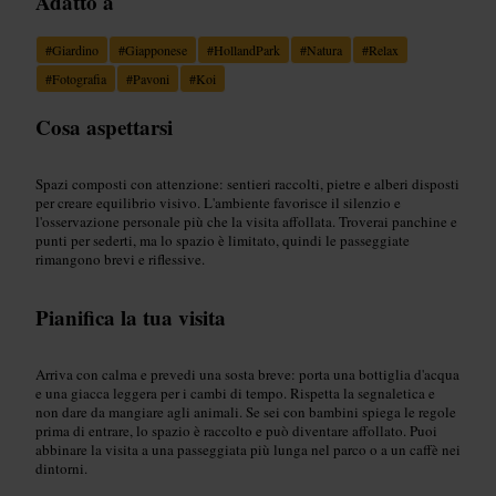
Adatto a
#
Giardino
#
Giapponese
#
HollandPark
#
Natura
#
Relax
#
Fotografia
#
Pavoni
#
Koi
Cosa aspettarsi
Spazi composti con attenzione: sentieri raccolti, pietre e alberi disposti
per creare equilibrio visivo. L'ambiente favorisce il silenzio e
l'osservazione personale più che la visita affollata. Troverai panchine e
punti per sederti, ma lo spazio è limitato, quindi le passeggiate
rimangono brevi e riflessive.
Pianifica la tua visita
Arriva con calma e prevedi una sosta breve: porta una bottiglia d'acqua
e una giacca leggera per i cambi di tempo. Rispetta la segnaletica e
non dare da mangiare agli animali. Se sei con bambini spiega le regole
prima di entrare, lo spazio è raccolto e può diventare affollato. Puoi
abbinare la visita a una passeggiata più lunga nel parco o a un caffè nei
dintorni.