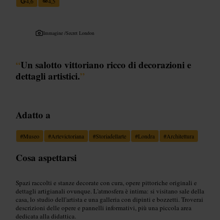
4,6
4,5
Immagine /
Secret London
“
Un salotto vittoriano ricco di decorazioni e
dettagli artistici.
”
Adatto a
#
Museo
#
Artevictoriana
#
Storiadellarte
#
Londra
#
Architettura
Cosa aspettarsi
Spazi raccolti e stanze decorate con cura, opere pittoriche originali e
dettagli artigianali ovunque. L'atmosfera è intima: si visitano sale della
casa, lo studio dell'artista e una galleria con dipinti e bozzetti. Troverai
descrizioni delle opere e pannelli informativi, più una piccola area
dedicata alla didattica.