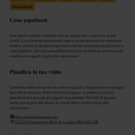
#
HollandPark
Cosa aspettarsi
Uno spazio interno luminoso con un ampio atrio e percorsi su più
livelli. Le collezioni permanenti sono concise ma dense di contenuto
teorico, mentre le mostre temporanee offrono installazioni più estese e
scenografiche. Troverai una caffetteria con posti limitati, servizi e aree
vendita con oggetti legati alle esposizioni.
Pianifica la tua visita
Controlla online le mostre in corso e acquista i biglietti per le rassegne
speciali in anticipo. Porta una borsa leggera, se preferisci usa gli
armadietti per lasciare gli oggetti ingombranti. Prevedi di passare
anche nei negozi del museo se cerchi libri o poster legati alle
esposizioni.
https://designmuseum.org/
224-238 Kensington High St, London W8 6AG, UK