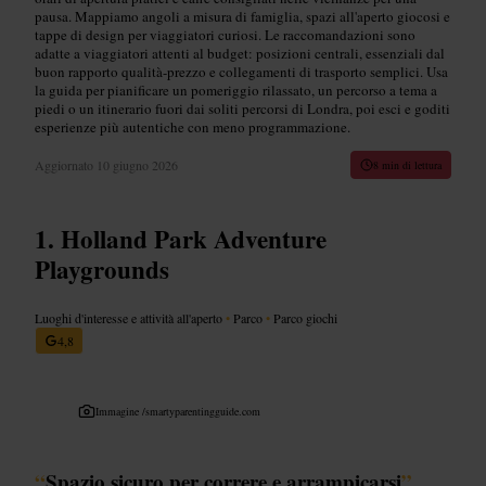
pausa. Mappiamo angoli a misura di famiglia, spazi all'aperto giocosi e
tappe di design per viaggiatori curiosi. Le raccomandazioni sono
adatte a viaggiatori attenti al budget: posizioni centrali, essenziali dal
buon rapporto qualità-prezzo e collegamenti di trasporto semplici. Usa
la guida per pianificare un pomeriggio rilassato, un percorso a tema a
piedi o un itinerario fuori dai soliti percorsi di Londra, poi esci e goditi
esperienze più autentiche con meno programmazione.
Aggiornato
10 giugno 2026
8 min di lettura
Holland Park Adventure
Playgrounds
Luoghi d'interesse e attività all'aperto
•
Parco
•
Parco giochi
4,8
Immagine /
smartyparentingguide.com
“
Spazio sicuro per correre e arrampicarsi
”