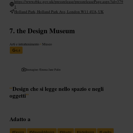
https://www.rbkc.gov.uk/pressrelease/pressreleasePage.aspx?id=379
1
Holland Park, Holland Park Ave, London W11 4UA, UK
the Design Museum
Arti e intrattenimento
•
Museo
4,4
Immagine /
Emma Jane Palin
“
Design che si legge nello spazio e negli
oggetti
”
Adatto a
#
Design
#
Museodeldesign
#
Mostre
#
Artedesign
#
Londra