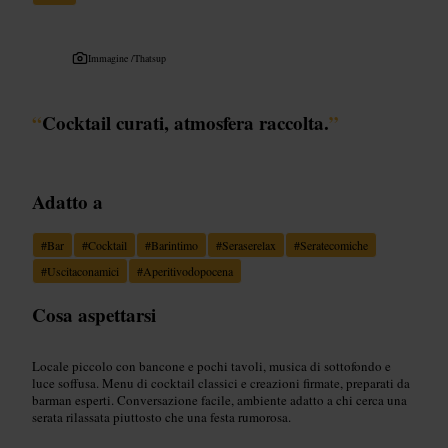
Immagine /
Thatsup
“
Cocktail curati, atmosfera raccolta.
”
Adatto a
#
Bar
#
Cocktail
#
Barintimo
#
Seraserelax
#
Seratecomiche
#
Uscitaconamici
#
Aperitivodopocena
Cosa aspettarsi
Locale piccolo con bancone e pochi tavoli, musica di sottofondo e
luce soffusa. Menu di cocktail classici e creazioni firmate, preparati da
barman esperti. Conversazione facile, ambiente adatto a chi cerca una
serata rilassata piuttosto che una festa rumorosa.