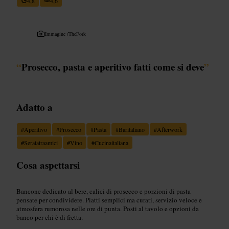
4,8
4,6
Immagine /
TheFork
“
Prosecco, pasta e aperitivo fatti come si deve
”
Adatto a
#
Aperitivo
#
Prosecco
#
Pasta
#
Baritaliano
#
Afterwork
#
Seratatraamici
#
Vino
#
Cucinaitaliana
Cosa aspettarsi
Bancone dedicato al bere, calici di prosecco e porzioni di pasta
pensate per condividere. Piatti semplici ma curati, servizio veloce e
atmosfera rumorosa nelle ore di punta. Posti al tavolo e opzioni da
banco per chi è di fretta.