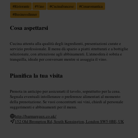
#
Ristorante
#
Vino
#
Cucinafrancese
#
Cenaromantica
#
Businessdinner
Cosa aspettarsi
Cucina attenta alla qualità degli ingredienti, presentazioni curate e
servizio professionale. Il menu dà spazio a piatti strutturati e a bottiglie
selezionate, con attenzione agli abbinamenti. L'atmosfera è sobria e
tranquilla, ideale per conversare mentre si assaggia il vino.
Pianifica la tua visita
Prenota in anticipo per assicurarti il tavolo, soprattutto per la cena.
Segnala eventuali intolleranze o preferenze alimentari al momento
della prenotazione. Se vuoi concentrarti sui vini, chiedi al personale
suggerimenti e abbinamenti per il menu.
http://barmargaux.co.uk/
152 Old Brompton Rd, South Kensington, London SW5 0BE, UK