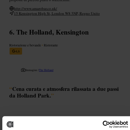
http://www.amarobar.co.uk/
15 Kensington High St, London W8 5NP, Regno Unito
The Holland, Kensington
Ristorazione e bevande
•
Ristorante
4,6
Immagine /
The Holland
“
Cena curata e atmosfera rilassata a due passi
da Holland Park.
”
Adatto a