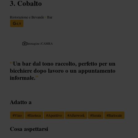
Cobalto
Ristorazione e Bevande
•
Bar
4,9
Immagine /
CAMRA
“
Un bar dal tono raccolto, perfetto per un
bicchiere dopo lavoro o un appuntamento
informale.
”
Adatto a
#
Vino
#
Enoteca
#
Aperitivo
#
Afterwork
#
Serata
#
Barlocale
Cosa aspettarsi