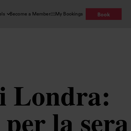
els
Become a Member
My Bookings
Book
di Londra:
 per la sera