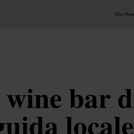
Our Hot
i wine bar 
uida locale