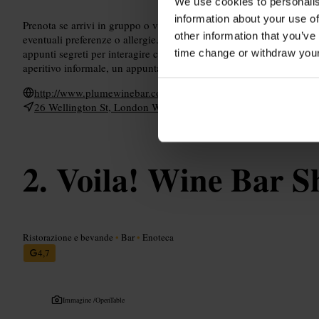
We use cookies to personalis
information about your use of
Prenota se arrivi in gruppo o vuoi un tavolo specifico. Chiedi consi
other information that you’ve
eventuali preferenze o allergie. Per una serata diversa, prova le ser
appunti segreti per interagire con gli altri tavoli, mercoledì letture 
time change or withdraw you
aperitivo informale, un appuntamento o un dopo-lavoro con colleg
http://www.plumewinebar.com/menu
26 Wellington St, London WC2E 7DD, UK
Voila! Wine Bar S
Ristorazione e bevande
•
Bar
•
Enoteca
4,7
Immagine /
OpenTable