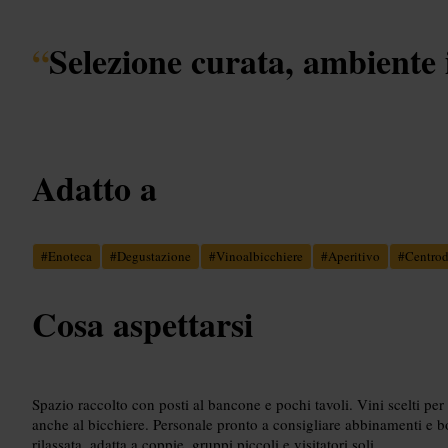
“
Selezione curata, ambiente 
Adatto a
#
Enoteca
#
Degustazione
#
Vinoalbicchiere
#
Aperitivo
#
Centro
Cosa aspettarsi
Spazio raccolto con posti al bancone e pochi tavoli. Vini scelti per 
anche al bicchiere. Personale pronto a consigliare abbinamenti e bo
rilassata, adatta a coppie, gruppi piccoli e visitatori soli.