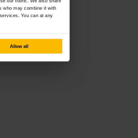
se our traffic. We also share
ers who may combine it with
r services. You can at any
Allow all