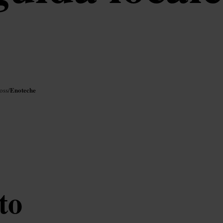
Enoteche
oss
/
to