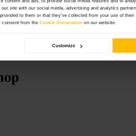
e content and ads, to provide social media features and to analy
 our site with our social media, advertising and analytics partn
glio al personale sui vini, indicando
 provided to them or that they’ve collected from your use of thei
ate speciali: martedì la formula con
di tarocchi gratuite. Adatto per un
r consent from the
Cookie Declaration
on our website.
hi.
Customize
hop