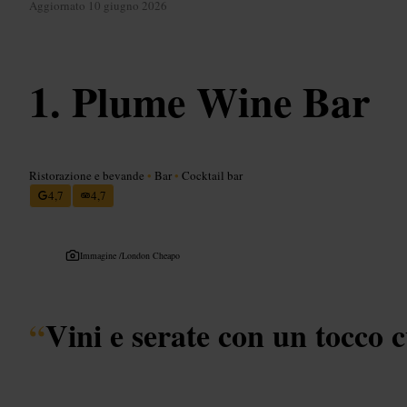
Aggiornato
10 giugno 2026
Plume Wine Bar
Ristorazione e bevande
•
Bar
•
Cocktail bar
4,7
4,7
Immagine /
London Cheapo
“
Vini e serate con un tocco 