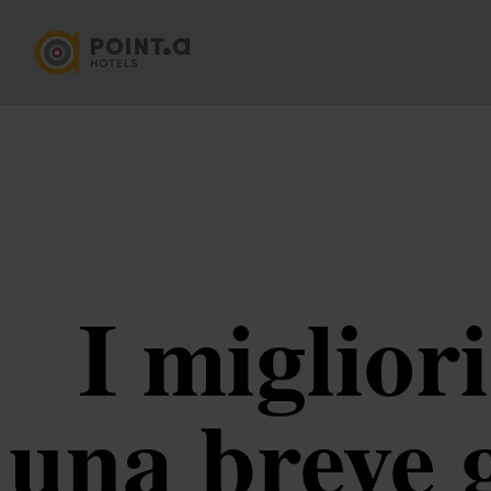
I miglior
una breve g