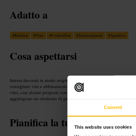
Adatto a
#
Enoteca
#
Vino
#
Cocktailbar
#
Serateoriginali
#
Aperitivo
Cosa aspettarsi
Interni decorati in modo originale, luci soffuse e posti a sedere inti
consigliare vini e abbinamenti. Il menu propone assaggi e piatti s
vino, con alcune proposte come camembert fuso con miele e focac
aggiungono un elemento di gioco all'esperienza.
Consent
Pianifica la tua visita
This website uses cookies