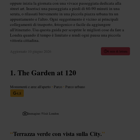
oppure inizia la giornata con una vivace passeggiata dedicata alla
street art. Inserisci una passeggiata a piedi di 60-90 minuti in una
serata, o rilassati brevemente in una piccola piazza urbana tra un
appuntamento e l'altro. Ogni suggerimento è vicino ai principali
collegamenti di trasporto, fotogenico e facile da aggiungere
all'itinerario. Usa questa guida per scoprire le migliori cose da fare a
Londra quando il tempo è limitato e rendi ogni pausa una piccola
vittoria cittadina.
Aggiornato
10 giugno 2026
6 min di lettura
The Garden at 120
Monumenti e aree all'aperto
•
Parco
•
Parco urbano
4,8
Immagine /
Visit London
“
Terrazza verde con vista sulla City.
”