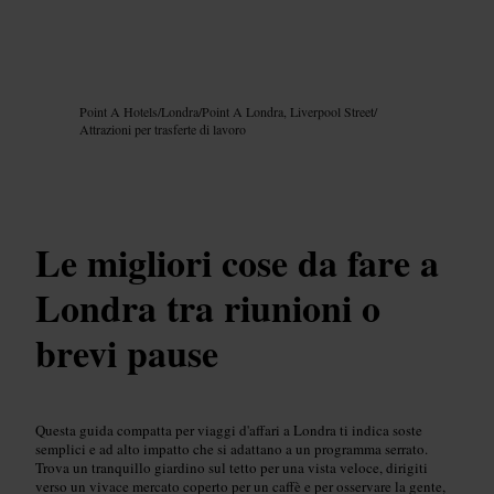
Immagine /
Google AI
Point A Hotels
/
Londra
/
Point A Londra, Liverpool Street
/
Attrazioni per trasferte di lavoro
Le migliori cose da fare a
Londra tra riunioni o
brevi pause
Questa guida compatta per viaggi d'affari a Londra ti indica soste
semplici e ad alto impatto che si adattano a un programma serrato.
Trova un tranquillo giardino sul tetto per una vista veloce, dirigiti
verso un vivace mercato coperto per un caffè e per osservare la gente,