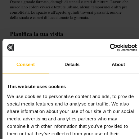
Opere a grande formato, dettagli di stencil e strati di pittura. Lavori che
mescolano colori vivaci e texture urbane, alcuni temporanei e altri più
consolidati. Lo spazio è all'aperto, quindi troverai passanti, rumore
della strada e cambi di luce durante la giornata.
Pianifica la tua visita
Arriva con scarpe comode, porta una macchina fotografica o uno
smartphone con buona lente grandangolare. Rispetta le opere e non
toccare vernici fresche. Combina la visita con una passeggiata nei
Consent
Details
About
dintorni per vedere altri pezzi di arte di strada. Se hai poco tempo,
considera la tappa come una sosta fotografica di rapido interesse.
47 Grey Eagle St, London E1 6SN, UK
This website uses cookies
We use cookies to personalise content and ads, to provide
Aldgate Square
social media features and to analyse our traffic. We also
share information about your use of our site with our social
Punti di riferimento e attività all'aperto
•
Giardino
media, advertising and analytics partners who may
4,6
4,5
combine it with other information that you’ve provided to
them or that they’ve collected from your use of their