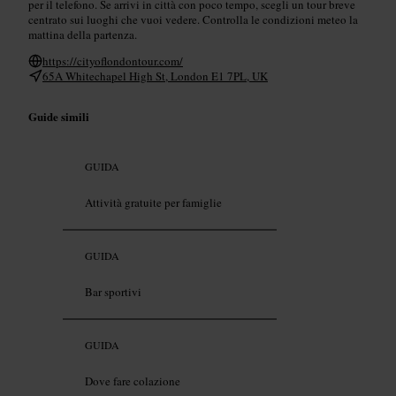
per il telefono. Se arrivi in città con poco tempo, scegli un tour breve
centrato sui luoghi che vuoi vedere. Controlla le condizioni meteo la
mattina della partenza.
https://cityoflondontour.com/
65A Whitechapel High St, London E1 7PL, UK
Guide simili
GUIDA
Attività gratuite per famiglie
GUIDA
Bar sportivi
GUIDA
Dove fare colazione