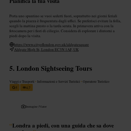
Pianifica la tua visita
Porta uno spuntino se vuoi sederti fuori, soprattutto nei giorni feriali
quando la piazza è frequentata dagli uffici. Se preferisci evitare la folla,
scegli la mattina presto o la tarda serata. In primavera arriva con la
fotocamera per i fiori di ciliegio. Considera di esplorare i dintorni a
piedi dopo la visita.
https://www.cityoflondon.gov.uk/aldgatesquare
Aldgate High St, London EC3N 1AF, UK
London Sightseeing Tours
Viaggi e Trasporti
•
Informazioni e Servizi Turistici
•
Operatore Turistico
5
4,7
Immagine /
Viator
“
Londra a piedi, con una guida che sa dove