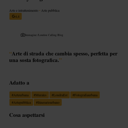
Arte e intrattenimento
•
Arte pubblica
4,4
Immagine /
London Calling Blog
“
Arte di strada che cambia spesso, perfetta per
una sosta fotografica.
”
Adatto a
#
Arteurbana
#
Murales
#
LondraEst
#
Fotografiaurbana
#
Artepubblica
#
Itinerariourbano
Cosa aspettarsi