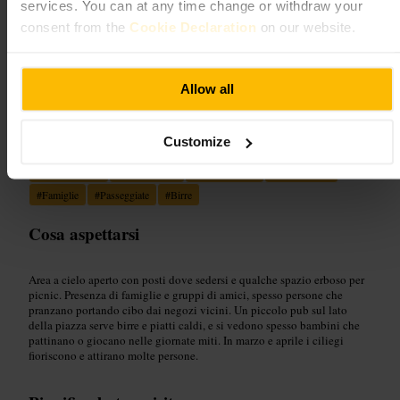
Immagine /
Sculpture in the City | London
services. You can at any time change or withdraw your
consent from the
Cookie Declaration
on our website.
“
Pausa verde tra i grattacieli.
”
Allow all
Adatto a
Customize
#
CiliegiInFiore
#
PausaPranzo
#
SpazioAperto
#
RelaxInCittà
#
Famiglie
#
Passeggiate
#
Birre
Cosa aspettarsi
Area a cielo aperto con posti dove sedersi e qualche spazio erboso per
picnic. Presenza di famiglie e gruppi di amici, spesso persone che
pranzano portando cibo dai negozi vicini. Un piccolo pub sul lato
della piazza serve birre e piatti caldi, e si vedono spesso bambini che
pattinano o giocano nelle giornate miti. In marzo e aprile i ciliegi
fioriscono e attirano molte persone.