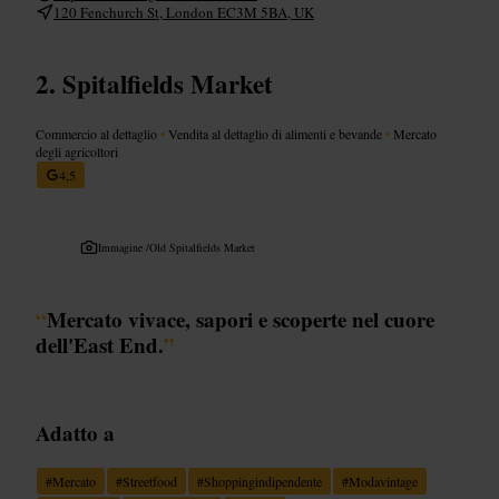
120 Fenchurch St, London EC3M 5BA, UK
Spitalfields Market
Commercio al dettaglio
•
Vendita al dettaglio di alimenti e bevande
•
Mercato
degli agricoltori
4,5
Immagine /
Old Spitalfields Market
“
Mercato vivace, sapori e scoperte nel cuore
dell'East End.
”
Adatto a
#
Mercato
#
Streetfood
#
Shoppingindipendente
#
Modavintage