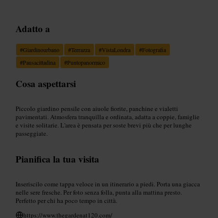
Adatto a
#
Giardinourbano
#
Terrazza
#
VistaLondra
#
Fotografia
#
Pausacittadina
#
Puntopanormico
Cosa aspettarsi
Piccolo giardino pensile con aiuole fiorite, panchine e vialetti
pavimentati. Atmosfera tranquilla e ordinata, adatta a coppie, famiglie
e visite solitarie. L'area è pensata per soste brevi più che per lunghe
passeggiate.
Pianifica la tua visita
Inseriscilo come tappa veloce in un itinerario a piedi. Porta una giacca
nelle sere fresche. Per foto senza folla, punta alla mattina presto.
Perfetto per chi ha poco tempo in città.
https://www.thegardenat120.com/