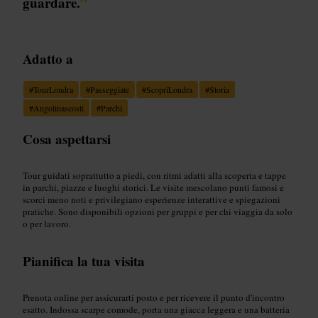
guardare.
”
Adatto a
#
TourLondra
#
Passeggiate
#
ScopriLondra
#
Storia
#
Angolinascosti
#
Parchi
Cosa aspettarsi
Tour guidati soprattutto a piedi, con ritmi adatti alla scoperta e tappe
in parchi, piazze e luoghi storici. Le visite mescolano punti famosi e
scorci meno noti e privilegiano esperienze interattive e spiegazioni
pratiche. Sono disponibili opzioni per gruppi e per chi viaggia da solo
o per lavoro.
Pianifica la tua visita
Prenota online per assicurarti posto e per ricevere il punto d'incontro
esatto. Indossa scarpe comode, porta una giacca leggera e una batteria