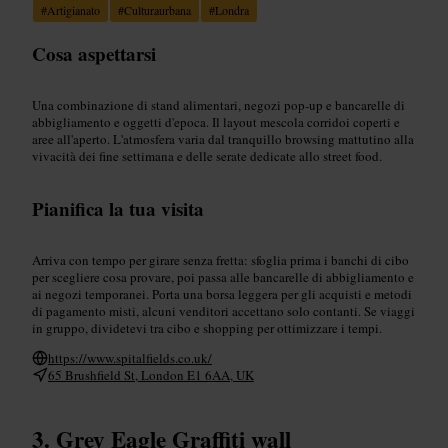
#
Artigianato
#
Culturaurbana
#
Londra
Cosa aspettarsi
Una combinazione di stand alimentari, negozi pop-up e bancarelle di
abbigliamento e oggetti d'epoca. Il layout mescola corridoi coperti e
aree all'aperto. L'atmosfera varia dal tranquillo browsing mattutino alla
vivacità dei fine settimana e delle serate dedicate allo street food.
Pianifica la tua visita
Arriva con tempo per girare senza fretta: sfoglia prima i banchi di cibo
per scegliere cosa provare, poi passa alle bancarelle di abbigliamento e
ai negozi temporanei. Porta una borsa leggera per gli acquisti e metodi
di pagamento misti, alcuni venditori accettano solo contanti. Se viaggi
in gruppo, dividetevi tra cibo e shopping per ottimizzare i tempi.
https://www.spitalfields.co.uk/
65 Brushfield St, London E1 6AA, UK
Grey Eagle Graffiti wall