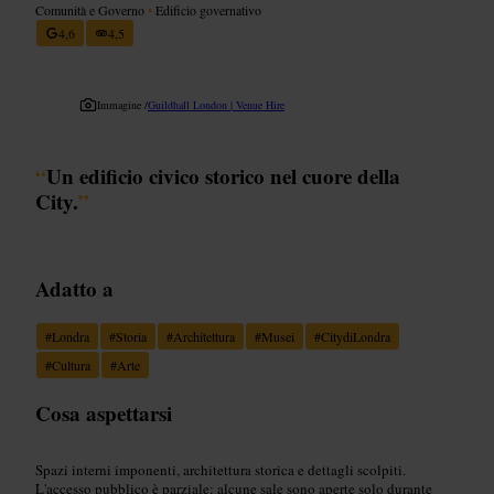
Comunità e Governo
•
Edificio governativo
4,6
4,5
Immagine /
Guildhall London | Venue Hire
“
Un edificio civico storico nel cuore della
City.
”
Adatto a
#
Londra
#
Storia
#
Architettura
#
Musei
#
CitydiLondra
#
Cultura
#
Arte
Cosa aspettarsi
Spazi interni imponenti, architettura storica e dettagli scolpiti.
L'accesso pubblico è parziale: alcune sale sono aperte solo durante