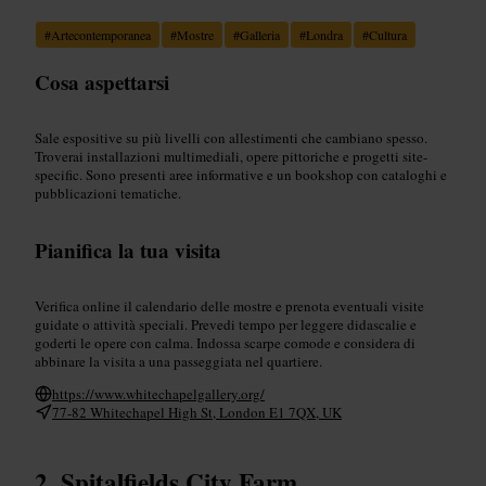
#
Artecontemporanea
#
Mostre
#
Galleria
#
Londra
#
Cultura
Cosa aspettarsi
Sale espositive su più livelli con allestimenti che cambiano spesso.
Troverai installazioni multimediali, opere pittoriche e progetti site-
specific. Sono presenti aree informative e un bookshop con cataloghi e
pubblicazioni tematiche.
Pianifica la tua visita
Verifica online il calendario delle mostre e prenota eventuali visite
guidate o attività speciali. Prevedi tempo per leggere didascalie e
goderti le opere con calma. Indossa scarpe comode e considera di
abbinare la visita a una passeggiata nel quartiere.
https://www.whitechapelgallery.org/
77-82 Whitechapel High St, London E1 7QX, UK
Spitalfields City Farm