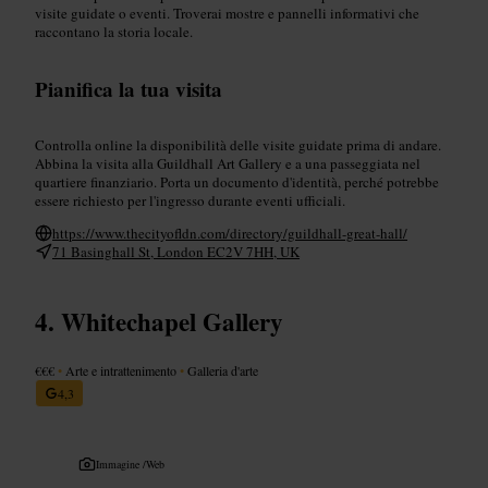
visite guidate o eventi. Troverai mostre e pannelli informativi che
raccontano la storia locale.
Pianifica la tua visita
Controlla online la disponibilità delle visite guidate prima di andare.
Abbina la visita alla Guildhall Art Gallery e a una passeggiata nel
quartiere finanziario. Porta un documento d'identità, perché potrebbe
essere richiesto per l'ingresso durante eventi ufficiali.
https://www.thecityofldn.com/directory/guildhall-great-hall/
71 Basinghall St, London EC2V 7HH, UK
Whitechapel Gallery
€€€
•
Arte e intrattenimento
•
Galleria d'arte
4,3
Immagine /
Web