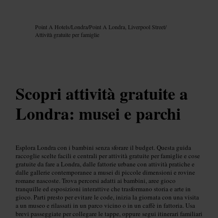
Immagine /
Google AI
Point A Hotels
/
Londra
/
Point A Londra, Liverpool Street
/
Attività gratuite per famiglie
Scopri attività gratuite a
Londra: musei e parchi
Esplora Londra con i bambini senza sforare il budget. Questa guida
raccoglie scelte facili e centrali per attività gratuite per famiglie e cose
gratuite da fare a Londra, dalle fattorie urbane con attività pratiche e
dalle gallerie contemporanee a musei di piccole dimensioni e rovine
romane nascoste. Trova percorsi adatti ai bambini, aree gioco
tranquille ed esposizioni interattive che trasformano storia e arte in
gioco. Parti presto per evitare le code, inizia la giornata con una visita
a un museo e rilassati in un parco vicino o in un caffè in fattoria. Usa
brevi passeggiate per collegare le tappe, oppure segui itinerari familiari