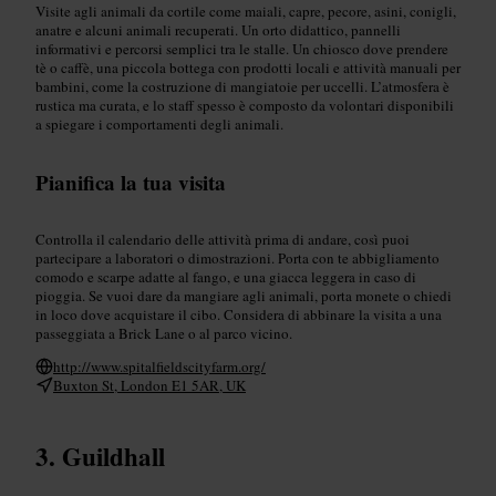
Visite agli animali da cortile come maiali, capre, pecore, asini, conigli,
anatre e alcuni animali recuperati. Un orto didattico, pannelli
informativi e percorsi semplici tra le stalle. Un chiosco dove prendere
tè o caffè, una piccola bottega con prodotti locali e attività manuali per
bambini, come la costruzione di mangiatoie per uccelli. L’atmosfera è
rustica ma curata, e lo staff spesso è composto da volontari disponibili
a spiegare i comportamenti degli animali.
Pianifica la tua visita
Controlla il calendario delle attività prima di andare, così puoi
partecipare a laboratori o dimostrazioni. Porta con te abbigliamento
comodo e scarpe adatte al fango, e una giacca leggera in caso di
pioggia. Se vuoi dare da mangiare agli animali, porta monete o chiedi
in loco dove acquistare il cibo. Considera di abbinare la visita a una
passeggiata a Brick Lane o al parco vicino.
http://www.spitalfieldscityfarm.org/
Buxton St, London E1 5AR, UK
Guildhall