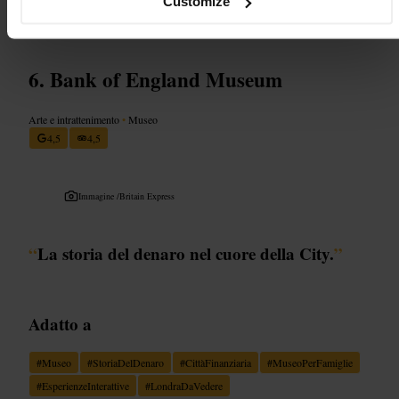
Customize
http://www.dennissevershouse.co.uk/
Bank of England Museum
Arte e intrattenimento
•
Museo
4,5
4,5
Immagine /
Britain Express
“
La storia del denaro nel cuore della City.
”
Adatto a
#
Museo
#
StoriaDelDenaro
#
CittàFinanziaria
#
MuseoPerFamiglie
#
EsperienzeInterattive
#
LondraDaVedere