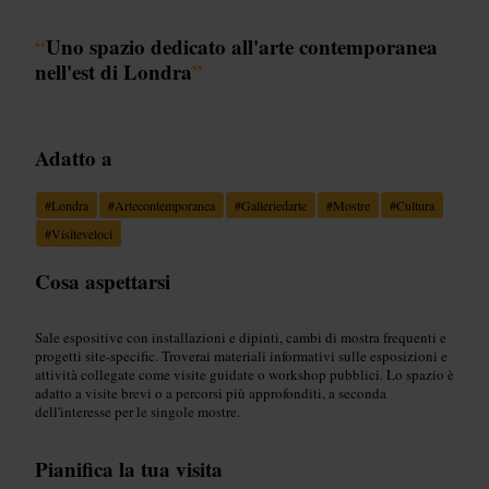
“
Uno spazio dedicato all'arte contemporanea
nell'est di Londra
”
Adatto a
#
Londra
#
Artecontemporanea
#
Galleriedarte
#
Mostre
#
Cultura
#
Visiteveloci
Cosa aspettarsi
Sale espositive con installazioni e dipinti, cambi di mostra frequenti e
progetti site-specific. Troverai materiali informativi sulle esposizioni e
attività collegate come visite guidate o workshop pubblici. Lo spazio è
adatto a visite brevi o a percorsi più approfonditi, a seconda
dell'interesse per le singole mostre.
Pianifica la tua visita