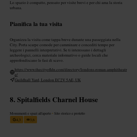
Lo spazio è compatto, pensato per visite brevi e per chi ama la storia
urbana.
Pianifica la tua visita
Organizza la visita come tappa breve durante una passeggiata nella
City. Porta scarpe comode per camminare e concediti tempo per
leggere i pannelli interpretativi. Se ti interessano i dettagli
archeologici, cerca materiale informativo o guide locali che
approfondiscano le fasi di scavo.
https://www.thecityofldn.com/directory/londons-roman-amphitheatr
e/
Guildhall Yard, London EC2V 5AE, UK
Spitalfields Charnel House
Monumenti e spazi all'aperto
•
Sito storico e protetto
4,3
3,6