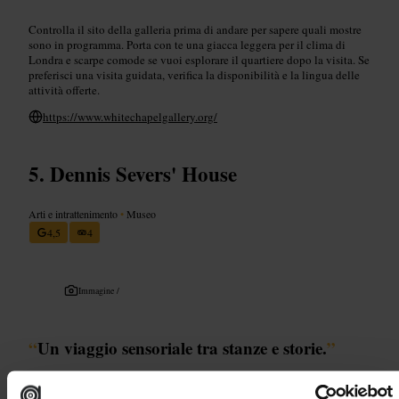
Controlla il sito della galleria prima di andare per sapere quali mostre
sono in programma. Porta con te una giacca leggera per il clima di
Londra e scarpe comode se vuoi esplorare il quartiere dopo la visita. Se
preferisci una visita guidata, verifica la disponibilità e la lingua delle
attività offerte.
https://www.whitechapelgallery.org/
Dennis Severs' House
Arti e intrattenimento
•
Museo
4,5
4
Immagine /
“
Un viaggio sensoriale tra stanze e storie.
”