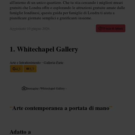
all'interno di un unico quartiere. Che tu stia cercando i migliori musei
gratuiti che Londra offre o esplorando le attrazioni gratuite amate dalle
famiglie londinesi, questa guida per famiglie di Londra ti aiuta a
pianificare giornate semplici e gratificanti insieme.
Aggiornato
10 giugno 2026
10 min di lettura
Whitechapel Gallery
Arte e Intrattenimento
•
Galleria d'arte
4,3
3,7
Immagine /
Whitechapel Gallery -
“
Arte contemporanea a portata di mano
”
Adatto a