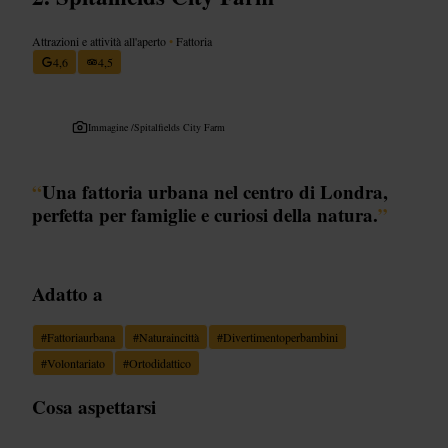
Attrazioni e attività all'aperto
•
Fattoria
4,6
4,5
Immagine /
Spitalfields City Farm
“
Una fattoria urbana nel centro di Londra,
perfetta per famiglie e curiosi della natura.
”
Adatto a
#
Fattoriaurbana
#
Naturaincittà
#
Divertimentoperbambini
#
Volontariato
#
Ortodidattico
Cosa aspettarsi