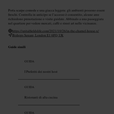
Porta scarpe comode e una giacca leggera: gli ambienti possono essere
freschi. Controlla in anticipo se l’accesso è consentito, alcune aree
richiedono prenotazione o visite guidate. Abbinalo a una passeggiata
nel quartiere per vedere mercati, caffè e street art nelle vicinanze.
https://spitalfieldslife.com/2021/10/26/in-the-charnel-house-x/
Bishops Square, London E1 6FQ, UK
Guide simili
GUIDA
I Preferiti dei nostri host
GUIDA
Ristoranti di alta cucina
GUIDA