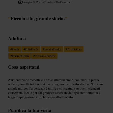
Immagine /
A Peace of London - WordPress.com
“
Piccolo sito, grande storia.
”
Adatto a
#
Storia
#
Spitalfields
#
LondraStorica
#
Architettura
#
ItinerariUrban
#
CuriositàStoriche
Cosa aspettarsi
Ambientazione raccolta e a bassa illuminazione, con muri in pietra,
scale e pannelli informativi che spiegano il contesto storico. Non è un
grande museo: l’esperienza è tattile e concentrata su pochi elementi
conservati. Ideale per chi gradisce osservare dettagli architettonici e
leggere spiegazioni storiche senza affollamento.
Pianifica la tua visita