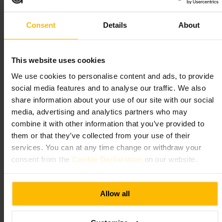
Adatto a
Consent
Details
About
#
Museo
#
Esperienzaimmersiva
#
Touracandele
#
Storiageorgiana
#
Cultura
#
Londra
This website uses cookies
Cosa aspettarsi
We use cookies to personalise content and ads, to provide
social media features and to analyse our traffic. We also
Visita guidata come percorso narrativo: si procede stanza per stanza
share information about your use of our site with our social
seguendo scene e piccoli dettagli scenici. Aspettati luci soffuse,
profumi distinti e suoni d'ambiente che completano la scenografia. Non
media, advertising and analytics partners who may
ci sono didascalie o pannelli, l'approccio è teatrale e richiede
combine it with other information that you’ve provided to
attenzione silenziosa per apprezzare l'allestimento e la storia
raccontata dalla guida.
them or that they’ve collected from your use of their
services. You can at any time change or withdraw your
Pianifica la tua visita
consent from the
Cookie Declaration
on our website.
Prenota in anticipo, i posti alle visite sono limitati. Presentati qualche
Allow all
minuto prima dell'orario prenotato. La casa ha più piani e l'accesso
prevede scale, quindi valuta eventuali esigenze di mobilità. Indossa
scarpe comode e limita rumori e telefonate per rispettare l'atmosfera
della visita.