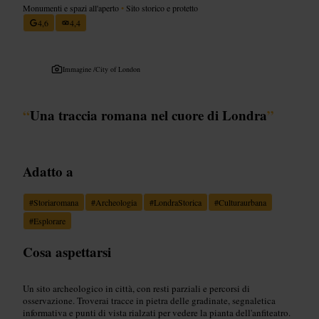
Monumenti e spazi all'aperto
•
Sito storico e protetto
4,6
4,4
Immagine /
City of London
“
Una traccia romana nel cuore di Londra
”
Adatto a
#
Storiaromana
#
Archeologia
#
LondraStorica
#
Culturaurbana
#
Esplorare
Cosa aspettarsi
Un sito archeologico in città, con resti parziali e percorsi di
osservazione. Troverai tracce in pietra delle gradinate, segnaletica
informativa e punti di vista rialzati per vedere la pianta dell'anfiteatro.