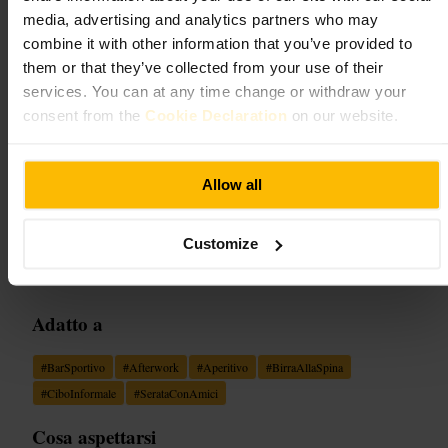
Goldwood Sports Pub & Kitchen
media, advertising and analytics partners who may
combine it with other information that you’ve provided to
them or that they’ve collected from your use of their
Ristorazione e bevande
•
Bar
services. You can at any time change or withdraw your
4,8
3,5
consent from the
Cookie Declaration
on our website.
Immagine /
James G
Allow all
“
Il bar delle partite e dell'afterwork in piena
City.
”
Customize
Adatto a
#
BarSportivo
#
Afterwork
#
Aperitivo
#
BirraAllaSpina
#
CiboInformale
#
SerataConAmici
Cosa aspettarsi