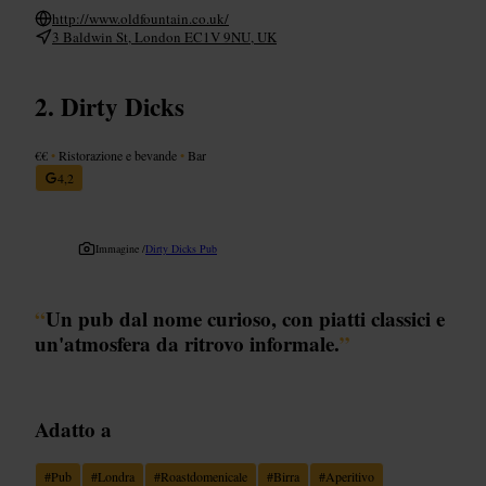
http://www.oldfountain.co.uk/
3 Baldwin St, London EC1V 9NU, UK
Dirty Dicks
€€
•
Ristorazione e bevande
•
Bar
4,2
Immagine /
Dirty Dicks Pub
“
Un pub dal nome curioso, con piatti classici e
un'atmosfera da ritrovo informale.
”
Adatto a
#
Pub
#
Londra
#
Roastdomenicale
#
Birra
#
Aperitivo