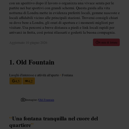
con un aperitivo dopo il lavoro o organizza una vivace serata per le
partite nei bar sportivi con grandi schermi. Questa guida alla vita
notturna di Londra mette in evidenza preferiti locali, gemme nascoste e
locali affidabili vicino alle principali stazioni. Troverai consigli chiari
su dove bere a Londra, gli orari di apertura e i momenti migliori per
visitare. Usa percorsi a breve distanza a piedi e link locali rapidi per
arrivarci in fretta, così potrai rilassarti e goderti la buona compagnia.
Aggiornato
10 giugno 2026
6 min di lettura
Old Fountain
Luoghi d'interesse e attività all'aperto
•
Fontana
4,5
4,2
Immagine /
Old Fountain
“
Una fontana tranquilla nel cuore del
quartiere
”