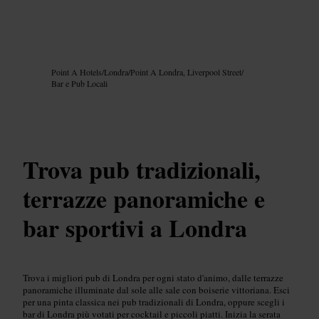
Immagine /
Google AI
Point A Hotels
/
Londra
/
Point A Londra, Liverpool Street
/
Bar e Pub Locali
Trova pub tradizionali,
terrazze panoramiche e
bar sportivi a Londra
Trova i migliori pub di Londra per ogni stato d'animo, dalle terrazze
panoramiche illuminate dal sole alle sale con boiserie vittoriana. Esci
per una pinta classica nei pub tradizionali di Londra, oppure scegli i
bar di Londra più votati per cocktail e piccoli piatti. Inizia la serata