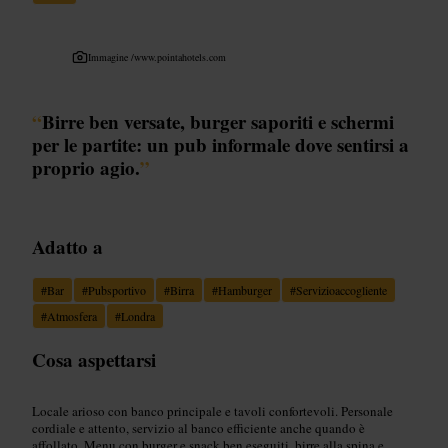
Immagine /
www.pointahotels.com
“
Birre ben versate, burger saporiti e schermi
per le partite: un pub informale dove sentirsi a
proprio agio.
”
Adatto a
#
Bar
#
Pubsportivo
#
Birra
#
Hamburger
#
Servizioaccogliente
#
Atmosfera
#
Londra
Cosa aspettarsi
Locale arioso con banco principale e tavoli confortevoli. Personale
cordiale e attento, servizio al banco efficiente anche quando è
affollato. Menu con burger e snack ben eseguiti, birre alla spina e