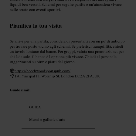
liquidi ben versati. Schermi per seguire partite e un’atmosfera vivace
nelle serate con eventi sportivi.
Pianifica la tua visita
Se arrivi per una partita, considera di presentarti con un po' di anticipo
per trovare posto vicino agli schermi. Se preferisci tranquillità, chiedi
un tavolo lontano dal banco. Per gruppi, valuta una prenotazione; per
chi è da solo, il banco è l’opzione più vivace. Chiedi al personale
suggerimenti su birre e piatti del giorno.
https://beechwoodsportspub.com/
1A Principal Pl, Worship St, London EC2A 2FA, UK
Guide simili
GUIDA
Musei e gallerie d'arte