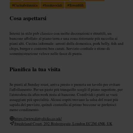
#
Cucinabritannica
#
Seratesociali
#
TowerHill
Cosa aspettarsi
Interni in stile pub classico con molte decorazioni e ritrattili, un
bancone affollato al piano terra e una zona ristorante più raccolta ai
piani alti. Cucina informale: arrosti della domenica, pork belly, fish and
chips, burger e contorni ben curati. Servizio cordiale e ritmo di
somministrazione veloce nelle fasce di punta.
Pianifica la tua visita
Se punti al Sunday roast, arriva presto o prenota un tavolo per evitare
l'affollamento. Per un pasto più tranquillo scegli il piano superiore, per
l'atmosfera da after-work resta al bancone. Condividi i piatti se vuoi
assaggiare più specialità. Alcuni ospiti trovano la salsa del roast più
sapida del previsto, quindi controlla al primo boccone se preferisci
meno condimento.
https://www.dirtydicks.co.uk/
Swedeland Court, 202 Bishopsgate, London EC2M 4NR, UK