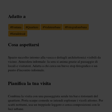
Adatto a
#
Fontana
#
Quartiere
#
Veduteurbane
#
Fotografiaurbana
#
Seradelocal
Cosa aspettarsi
Spazio raccolto intorno alla vasca e dettagli architettonici visibili da
vicino. Atmosfera informale: la sera si anima grazie al passaggio di
locali e visitatori. Adatta a chi cerca un breve stop fotografico o un
punto d'incontro informale.
Pianifica la tua visita
Combina la visita con una passeggiata serale tra bar e ristoranti del
quartiere. Porta scarpe comode se intendi esplorare i vicoli attorno. Per
scatti notturni, usa un treppiede leggero e cerca composizioni con le
luci urbane.