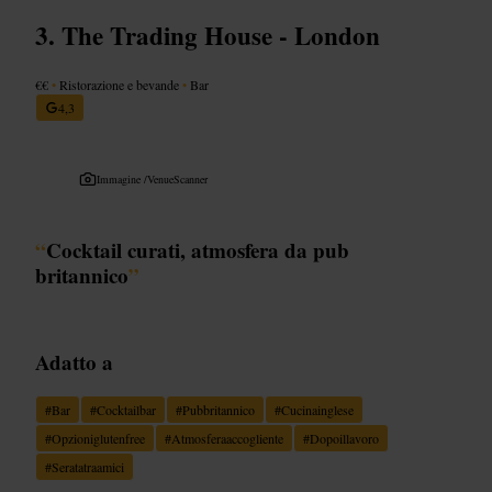
The Trading House - London
€€
•
Ristorazione e bevande
•
Bar
4,3
Immagine /
VenueScanner
“
Cocktail curati, atmosfera da pub
britannico
”
Adatto a
#
Bar
#
Cocktailbar
#
Pubbritannico
#
Cucinainglese
#
Opzioniglutenfree
#
Atmosferaaccogliente
#
Dopoillavoro
#
Seratatraamici