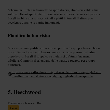
Schermi multipli che trasmettono sport diversi, atmosfera calda e luci
soffuse. Diversi spazi interni, compresa una piacevole area soppalcata.
Scegli tra birre alla spina, cocktail e piatti informali. Il ritmo può
accelerare durante le partite importanti.
Pianifica la tua visita
Se vieni per una partita, arriva con un po' di anticipo per trovare buon
posto. Per un incontro di lavoro punta alla pausa pranzo o al primo
dopolavoro. Scegli il soppalco se preferisci un'atmosfera meno
affollata. Controlla il calendario delle partite e prenota per gruppi
numerosi.
https://www.sportlondon.com/goldwood?utm_source=google&utm
_medium=organic&utm_campaign=google+business+profile
Beechwood
Ristorazione e bevande
•
Bar
4,6