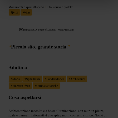
Monumenti e spazi all'aperto
•
Sito storico e protetto
4,3
3,6
Immagine /
A Peace of London - WordPress.com
“
Piccolo sito, grande storia.
”
Adatto a
#
Storia
#
Spitalfields
#
LondraStorica
#
Architettura
#
ItinerariUrban
#
CuriositàStoriche
Cosa aspettarsi
Ambientazione raccolta e a bassa illuminazione, con muri in pietra,
scale e pannelli informativi che spiegano il contesto storico. Non è un