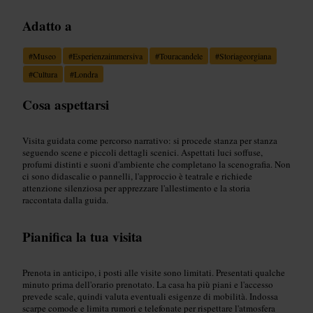
Adatto a
#
Museo
#
Esperienzaimmersiva
#
Touracandele
#
Storiageorgiana
#
Cultura
#
Londra
Cosa aspettarsi
Visita guidata come percorso narrativo: si procede stanza per stanza
seguendo scene e piccoli dettagli scenici. Aspettati luci soffuse,
profumi distinti e suoni d'ambiente che completano la scenografia. Non
ci sono didascalie o pannelli, l'approccio è teatrale e richiede
attenzione silenziosa per apprezzare l'allestimento e la storia
raccontata dalla guida.
Pianifica la tua visita
Prenota in anticipo, i posti alle visite sono limitati. Presentati qualche
minuto prima dell'orario prenotato. La casa ha più piani e l'accesso
prevede scale, quindi valuta eventuali esigenze di mobilità. Indossa
scarpe comode e limita rumori e telefonate per rispettare l'atmosfera