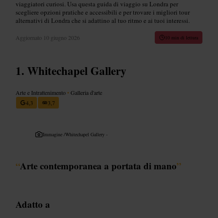
viaggiatori curiosi. Usa questa guida di viaggio su Londra per
scegliere opzioni pratiche e accessibili e per trovare i migliori tour
alternativi di Londra che si adattino al tuo ritmo e ai tuoi interessi.
Aggiornato
10 giugno 2026
10 min di lettura
Whitechapel Gallery
Arte e Intrattenimento
•
Galleria d'arte
4,3
3,7
Immagine /
Whitechapel Gallery -
“
Arte contemporanea a portata di mano
”
Adatto a