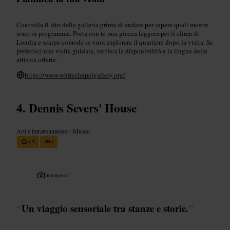
Controlla il sito della galleria prima di andare per sapere quali mostre
sono in programma. Porta con te una giacca leggera per il clima di
Londra e scarpe comode se vuoi esplorare il quartiere dopo la visita. Se
preferisci una visita guidata, verifica la disponibilità e la lingua delle
attività offerte.
https://www.whitechapelgallery.org/
Dennis Severs' House
Arti e intrattenimento
•
Museo
4,5
4
Immagine /
“
Un viaggio sensoriale tra stanze e storie.
”