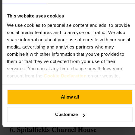
Cosa aspettarsi
This website uses cookies
We use cookies to personalise content and ads, to provide
Sale compatte con pannelli esplicativi e oggetti esposti. Allestimenti
social media features and to analyse our traffic. We also
che spiegano l'evoluzione delle banconote e il ruolo della banca
centrale. Un'area interattiva pensata per i più giovani e pezzi curiosi
share information about your use of our site with our social
come il lingotto d'oro esposto. La visita è informativa e accessibile
media, advertising and analytics partners who may
anche per chi non è esperto di economia.
combine it with other information that you’ve provided to
them or that they’ve collected from your use of their
Pianifica la tua visita
services. You can at any time change or withdraw your
consent from the
Cookie Declaration
on our website.
Dedica circa 45–60 minuti. Porta una fotocamera e scarpe comode per
esplorare la City dopo la visita. Se sei in zona per lavoro, è un buon
stop tra un appuntamento e l'altro. Controlla le informazioni di
accessibilità in anticipo se ne hai bisogno.
Allow all
https://www.bankofengland.co.uk/museum
Bartholomew Ln, London EC2R 8AH, UK
Customize
Spitalfields Charnel House