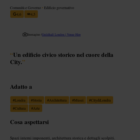
Comunità e Governo
•
Edificio governativo
4,6
4,5
Immagine /
Guildhall London | Venue Hire
“
Un edificio civico storico nel cuore della
City.
”
Adatto a
#
Londra
#
Storia
#
Architettura
#
Musei
#
CitydiLondra
#
Cultura
#
Arte
Cosa aspettarsi
Spazi interni imponenti, architettura storica e dettagli scolpiti.