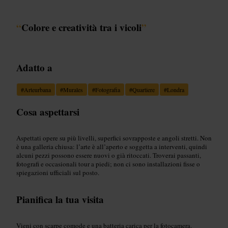
“
Colore e creatività tra i vicoli
”
Adatto a
#
Arteurbana
#
Murales
#
Fotografia
#
Quartiere
#
Londra
Cosa aspettarsi
Aspettati opere su più livelli, superfici sovrapposte e angoli stretti. Non
è una galleria chiusa: l’arte è all’aperto e soggetta a interventi, quindi
alcuni pezzi possono essere nuovi o già ritoccati. Troverai passanti,
fotografi e occasionali tour a piedi; non ci sono installazioni fisse o
spiegazioni ufficiali sul posto.
Pianifica la tua visita
Vieni con scarpe comode e una batteria carica per la fotocamera.