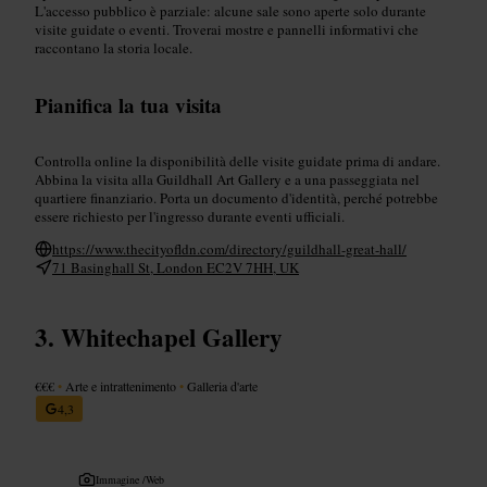
L'accesso pubblico è parziale: alcune sale sono aperte solo durante
visite guidate o eventi. Troverai mostre e pannelli informativi che
raccontano la storia locale.
Pianifica la tua visita
Controlla online la disponibilità delle visite guidate prima di andare.
Abbina la visita alla Guildhall Art Gallery e a una passeggiata nel
quartiere finanziario. Porta un documento d'identità, perché potrebbe
essere richiesto per l'ingresso durante eventi ufficiali.
https://www.thecityofldn.com/directory/guildhall-great-hall/
71 Basinghall St, London EC2V 7HH, UK
Whitechapel Gallery
€€€
•
Arte e intrattenimento
•
Galleria d'arte
4,3
Immagine /
Web