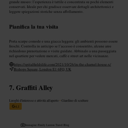
grande museo: l’esperienza è tattile e concentrata su pochi elementi
conservati. Ideale per chi gradisce osservare dettagli architettonici e
leggere spiegazioni storiche senza affollamento.
Pianifica la tua visita
Porta scarpe comode e una giacca leggera: gli ambienti possono essere
freschi. Controlla in anticipo se l’accesso è consentito, alcune aree
richiedono prenotazione o visite guidate. Abbinalo a una passeggiata
nel quartiere per vedere mercati, caffè e street art nelle vicinanze.
https://spitalfieldslife.com/2021/10/26/in-the-charnel-house-x/
Bishops Square, London E1 6FQ, UK
Graffiti Alley
Luoghi d'interesse e attività all'aperto
•
Giardino di sculture
4,1
Immagine /
Emily Luxton Travel Blog