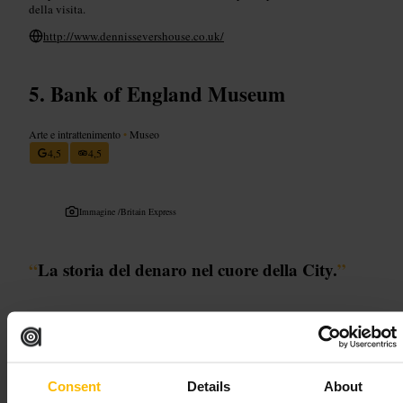
della visita.
http://www.dennissevershouse.co.uk/
Bank of England Museum
Arte e intrattenimento
•
Museo
4,5
4,5
Immagine /
Britain Express
“
La storia del denaro nel cuore della City.
”
Adatto a
#
Museo
#
StoriaDelDenaro
#
CittàFinanziaria
#
MuseoPerFamiglie
Consent
Details
About
#
EsperienzeInterattive
#
LondraDaVedere