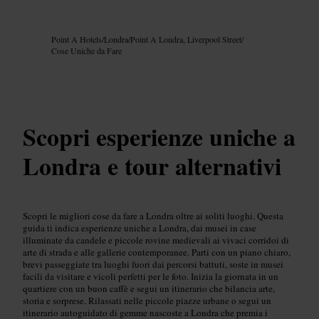
Immagine /
Google AI
Point A Hotels
/
Londra
/
Point A Londra, Liverpool Street
/
Cose Uniche da Fare
Scopri esperienze uniche a
Londra e tour alternativi
Scopri le migliori cose da fare a Londra oltre ai soliti luoghi. Questa
guida ti indica esperienze uniche a Londra, dai musei in case
illuminate da candele e piccole rovine medievali ai vivaci corridoi di
arte di strada e alle gallerie contemporanee. Parti con un piano chiaro,
brevi passeggiate tra luoghi fuori dai percorsi battuti, soste in musei
facili da visitare e vicoli perfetti per le foto. Inizia la giornata in un
quartiere con un buon caffè e segui un itinerario che bilancia arte,
storia e sorprese. Rilassati nelle piccole piazze urbane o segui un
itinerario autoguidato di gemme nascoste a Londra che premia i