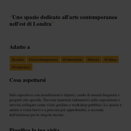
“
Uno spazio dedicato all'arte contemporanea
nell'est di Londra
”
Adatto a
#
Londra
#
Artecontemporanea
#
Galleriedarte
#
Mostre
#
Cultura
#
Visiteveloci
Cosa aspettarsi
Sale espositive con installazioni e dipinti, cambi di mostra frequenti e
progetti site-specific. Troverai materiali informativi sulle esposizioni e
attività collegate come visite guidate o workshop pubblici. Lo spazio è
adatto a visite brevi o a percorsi più approfonditi, a seconda
dell'interesse per le singole mostre.
Pianifica la tua visita