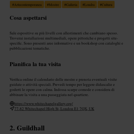
#
Artecontemporanea
#
Mostre
#
Galleria
#
Londra
#
Cultura
Cosa aspettarsi
Sale espositive su più livelli con allestimenti che cambiano spesso.
Troverai installazioni multimediali, opere pittoriche e progetti site-
specific. Sono presenti aree informative e un bookshop con cataloghi e
pubblicazioni tematiche.
Pianifica la tua visita
Verifica online il calendario delle mostre e prenota eventuali visite
guidate o attività speciali. Prevedi tempo per leggere didascalie e
goderti le opere con calma. Indossa scarpe comode e considera di
abbinare la visita a una passeggiata nel quartiere.
https://www.whitechapelgallery.org/
77-82 Whitechapel High St, London E1 7QX, UK
Guildhall