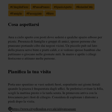
#
CiliegiInFiore
#
PausaPranzo
#
SpazioAperto
#
RelaxInCittà
#
Famiglie
#
Passeggiate
#
Birre
Cosa aspettarsi
Area a cielo aperto con posti dove sedersi e qualche spazio erboso per
picnic. Presenza di famiglie e gruppi di amici, spesso persone che
pranzano portando cibo dai negozi vicini. Un piccolo pub sul lato
della piazza serve birre e piatti caldi, e si vedono spesso bambini che
pattinano o giocano nelle giornate miti. In marzo e aprile i ciliegi
fioriscono e attirano molte persone.
Pianifica la tua visita
Porta uno spuntino se vuoi sederti fuori, soprattutto nei giorni feriali
quando la piazza è frequentata dagli uffici. Se preferisci evitare la folla,
scegli la mattina presto o la tarda serata. In primavera arriva con la
fotocamera per i fiori di ciliegio. Considera di esplorare i dintorni a
piedi dopo la visita.
https://www.cityoflondon.gov.uk/aldgatesquare