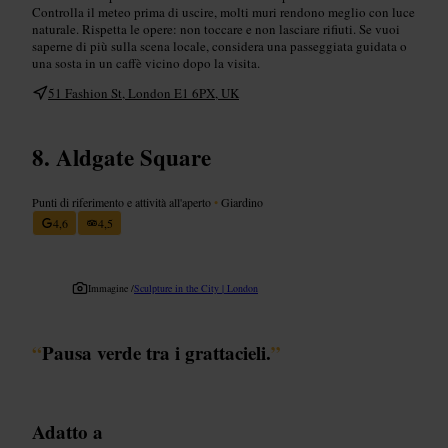
Controlla il meteo prima di uscire, molti muri rendono meglio con luce
naturale. Rispetta le opere: non toccare e non lasciare rifiuti. Se vuoi
saperne di più sulla scena locale, considera una passeggiata guidata o
una sosta in un caffè vicino dopo la visita.
51 Fashion St, London E1 6PX, UK
Aldgate Square
Punti di riferimento e attività all'aperto
•
Giardino
4,6
4,5
Immagine /
Sculpture in the City | London
“
Pausa verde tra i grattacieli.
”
Adatto a