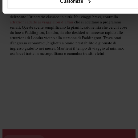
pressi di Paddington
per arte e mostre curate. Se cerchi qualcosa di
Customize
diverso, prova
esperienze insolite a Londra
che sorprendono e
incantano. Per l’essenziale, scegli
attrazioni imperdibili di Londra
che
delineano l’itinerario classico in città. Nei viaggi brevi, controlla
attrazioni adatte ai viaggiatori d’affari
che si adattano a programmi
serrati. Queste scelte semplificano la pianificazione, sia che cerchi cose
da fare a Paddington, Londra, sia che desideri un accesso rapido alle
attrazioni di Londra vicino alla stazione di Paddington. Trova orari
d’ingresso economici, biglietti a orario prestabilito e giornate di
ingresso gratuito nei musei. Mantieni il tempo di viaggio al minimo:
usa brevi tratte in metropolitana o cammina tra siti vicini.
Siti storici e monumenti
Read guide