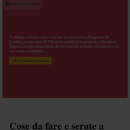
Immagine /
Google Imagen
Paddington Basin ospita il primo pocket park galleggiante di
Londra, un giardino di 730 metri quadrati su pontoni a Merchant
Square, con piantumazioni che favoriscono la fauna selvatica e aree
con sedute pubbliche.
The Paddington Partnership
Cose da fare e serate a