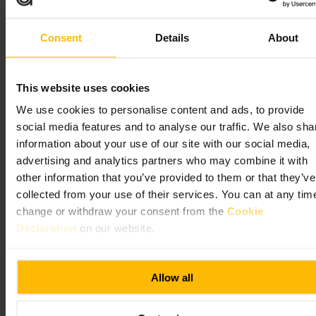
Il Alexander Fleming Laboratory Museum si trova all'interno dello
St Mary’s Hospital, a Paddington. Il laboratorio in cui fu scoperta la
penicillina è stato restaurato alle condizioni del 1928 e l'ingresso è
Consent
Details
About
gratuito.
This website uses cookies
We use cookies to personalise content and ads, to provide
social media features and to analyse our traffic. We also sha
information about your use of our site with our social media,
advertising and analytics partners who may combine it with
other information that you’ve provided to them or that they’ve
Attrazioni e cultura a
collected from your use of their services. You can at any tim
change or withdraw your consent from the
Cookie
Paddington, Londra
Declaration
on our website.
Allow all
Soggiorna in centro, inizia a esplorare la cultura a pochi minuti da
Point A London, Paddington. Scopri
monumenti storici di Londra
che
tracciano il passato della città, poi dirigiti verso
musei e gallerie nei