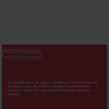
Dove fare colazione
Read guide
Immagine /
Wikimedia Commons
La penicillina ha avuto origine a Paddington. Nel 1928 Alexander
Fleming la scoprì allo St Mary's Hospital. Il suo laboratorio
originale è conservato come Alexander Fleming Laboratory
Museum.