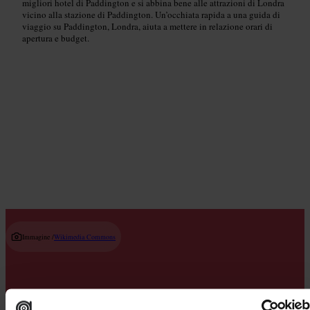
migliori hotel di Paddington e si abbina bene alle attrazioni di Londra
vicino alla stazione di Paddington. Un’occhiata rapida a una guida di
viaggio su Paddington, Londra, aiuta a mettere in relazione orari di
apertura e budget.
Bar di cocktail
Read guide
Immagine /
Wikimedia Commons