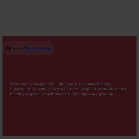
Read guide
Immagine /
Wikimedia Commons
Al St Mary’s Hospital di Paddington, l'Alexander Fleming
Laboratory Museum conserva la stanza originale in cui Alexander
Fleming scoprì la penicillina nel 1928; l'ingresso è gratuito.