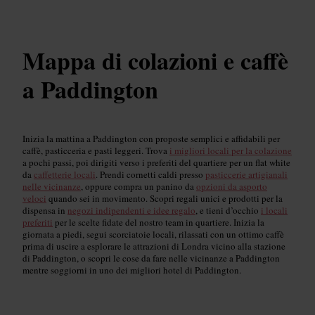
Mappa di colazioni e caffè
a Paddington
Inizia la mattina a Paddington con proposte semplici e affidabili per
caffè, pasticceria e pasti leggeri. Trova
i migliori locali per la colazione
a pochi passi, poi dirigiti verso i preferiti del quartiere per un flat white
da
caffetterie locali
. Prendi cornetti caldi presso
pasticcerie artigianali
nelle vicinanze
, oppure compra un panino da
opzioni da asporto
veloci
quando sei in movimento. Scopri regali unici e prodotti per la
dispensa in
negozi indipendenti e idee regalo
, e tieni d’occhio
i locali
preferiti
per le scelte fidate del nostro team in quartiere. Inizia la
giornata a piedi, segui scorciatoie locali, rilassati con un ottimo caffè
prima di uscire a esplorare le attrazioni di Londra vicino alla stazione
di Paddington, o scopri le cose da fare nelle vicinanze a Paddington
mentre soggiorni in uno dei migliori hotel di Paddington.