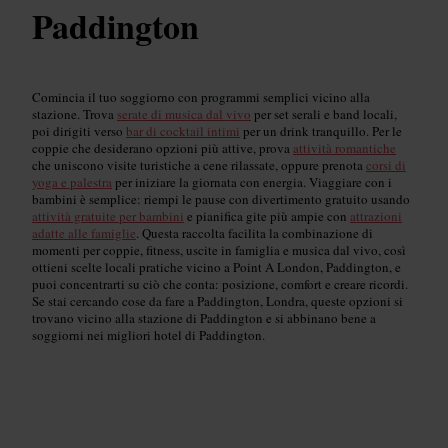
Paddington
Comincia il tuo soggiorno con programmi semplici vicino alla
stazione. Trova
serate di musica dal vivo
per set serali e band locali,
poi dirigiti verso
bar di cocktail intimi
per un drink tranquillo. Per le
coppie che desiderano opzioni più attive, prova
attività romantiche
che uniscono visite turistiche a cene rilassate, oppure prenota
corsi di
yoga e palestra
per iniziare la giornata con energia. Viaggiare con i
bambini è semplice: riempi le pause con divertimento gratuito usando
attività gratuite per bambini
e pianifica gite più ampie con
attrazioni
adatte alle famiglie
. Questa raccolta facilita la combinazione di
momenti per coppie, fitness, uscite in famiglia e musica dal vivo, così
ottieni scelte locali pratiche vicino a Point A London, Paddington, e
puoi concentrarti su ciò che conta: posizione, comfort e creare ricordi.
Se stai cercando cose da fare a Paddington, Londra, queste opzioni si
trovano vicino alla stazione di Paddington e si abbinano bene a
soggiorni nei migliori hotel di Paddington.
Locali con musica dal vivo