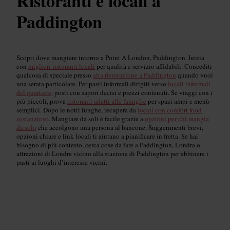
Ristoranti e locali a
Paddington
Scopri dove mangiare intorno a Point A London, Paddington. Inizia
con
migliori ristoranti locali
per qualità e servizio affidabili. Concediti
qualcosa di speciale presso
alta ristorazione a Paddington
quando vuoi
una serata particolare. Per pasti informali dirigiti verso
locali informali
del quartiere
, posti con sapori decisi e prezzi contenuti. Se viaggi con i
più piccoli, prova
ristoranti adatti alle famiglie
per spazi ampi e menù
semplici. Dopo le notti lunghe, recupera da
locali con comfort food
sostanzioso
. Mangiare da soli è facile grazie a
opzioni per chi mangia
da solo
che accolgono una persona al bancone. Suggerimenti brevi,
opzioni chiare e link locali ti aiutano a pianificare in fretta. Se hai
bisogno di più contesto, cerca cose da fare a Paddington, Londra o
attrazioni di Londra vicino alla stazione di Paddington per abbinare i
pasti ai luoghi d’interesse vicini.
Ristoranti più apprezzati