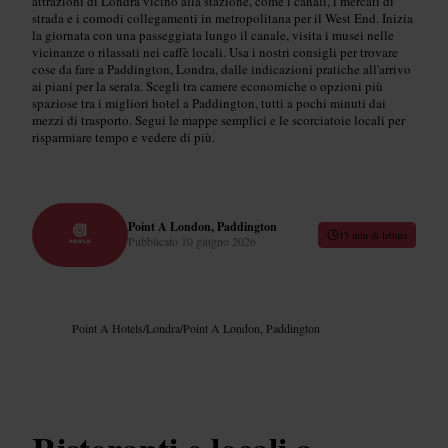
attrazioni di Londra vicino alla stazione, come i canali, i mercati di
strada e i comodi collegamenti in metropolitana per il West End. Inizia
la giornata con una passeggiata lungo il canale, visita i musei nelle
vicinanze o rilassati nei caffè locali. Usa i nostri consigli per trovare
cose da fare a Paddington, Londra, dalle indicazioni pratiche all'arrivo
ai piani per la serata. Scegli tra camere economiche o opzioni più
spaziose tra i migliori hotel a Paddington, tutti a pochi minuti dai
mezzi di trasporto. Segui le mappe semplici e le scorciatoie locali per
risparmiare tempo e vedere di più.
Point A London, Paddington
13 min di lettura
Pubblicato
10 giugno 2026
Point A Hotels
/
Londra
/
Point A London, Paddington