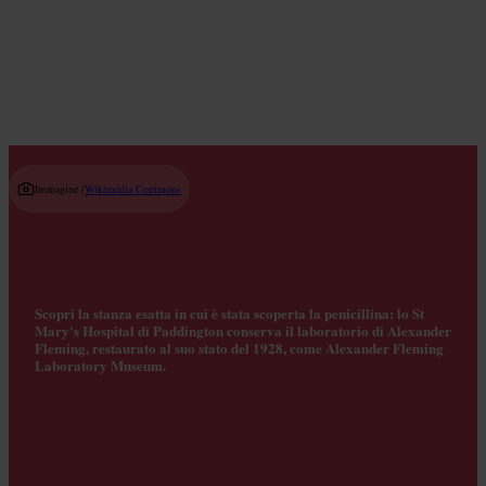
Read guide
Immagine /
Wikimedia Commons
Scopri la stanza esatta in cui è stata scoperta la penicillina: lo St
Mary's Hospital di Paddington conserva il laboratorio di Alexander
Fleming, restaurato al suo stato del 1928, come Alexander Fleming
Laboratory Museum.