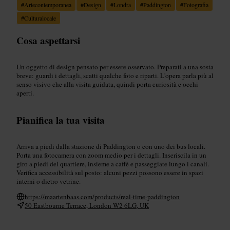
#
Artecontemporanea
#
Design
#
Londra
#
Paddington
#
Fotografia
#
Culturalocale
Cosa aspettarsi
Un oggetto di design pensato per essere osservato. Preparati a una sosta
breve: guardi i dettagli, scatti qualche foto e riparti. L'opera parla più al
senso visivo che alla visita guidata, quindi porta curiosità e occhi
aperti.
Pianifica la tua visita
Arriva a piedi dalla stazione di Paddington o con uno dei bus locali.
Porta una fotocamera con zoom medio per i dettagli. Inseriscila in un
giro a piedi del quartiere, insieme a caffè e passeggiate lungo i canali.
Verifica accessibilità sul posto: alcuni pezzi possono essere in spazi
interni o dietro vetrine.
https://maartenbaas.com/products/real-time-paddington
50 Eastbourne Terrace, London W2 6LG, UK