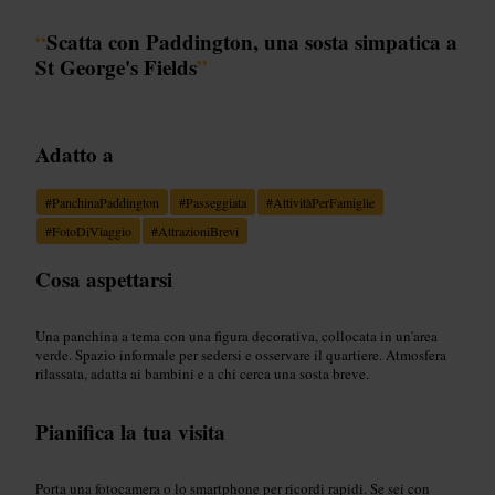
“
Scatta con Paddington, una sosta simpatica a
St George's Fields
”
Adatto a
#
PanchinaPaddington
#
Passeggiata
#
AttivitàPerFamiglie
#
FotoDiViaggio
#
AttrazioniBrevi
Cosa aspettarsi
Una panchina a tema con una figura decorativa, collocata in un'area
verde. Spazio informale per sedersi e osservare il quartiere. Atmosfera
rilassata, adatta ai bambini e a chi cerca una sosta breve.
Pianifica la tua visita
Porta una fotocamera o lo smartphone per ricordi rapidi. Se sei con