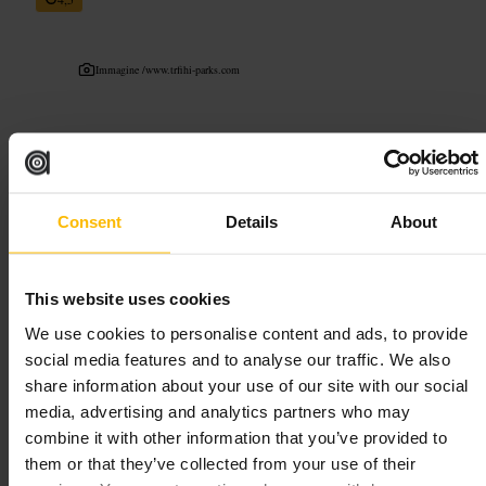
Immagine /
www.trfihi-parks.com
“
Pausa sul canale: un giardino tranquillo a
Little Venice
”
Consent
Details
About
Adatto a
#
VeneziaPiccola
#
GiardiniDiRembrandt
#
Passeggiata
#
Canale
This website uses cookies
#
Picnic
#
ScorciFotografici
#
QuartierePaddington
We use cookies to personalise content and ads, to provide
social media features and to analyse our traffic. We also
Cosa aspettarsi
share information about your use of our site with our social
media, advertising and analytics partners who may
Troverai panchine con vista sui battelli ormeggiati e aiuole ben curate.
combine it with other information that you’ve provided to
Lo spazio è contenuto, quindi l’atmosfera resta intima anche con
them or that they’ve collected from your use of their
qualche visitatore. Ci sono installazioni artistiche e aree dove sedersi
per un caffè preso fuori. Porta poco: un libro, una coperta leggera o uno