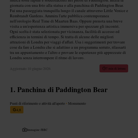
giornata con una foto alla statua o alla panchina di Paddington Bear.
Fai una passeggiata tranquilla lungo il canale attraverso Little Venice e
Rembrandt Gardens. Ammira l'arte pubblica contemporanea
nell'orologio Real Time di Maarten Baas. Oppure prenota una breve
visita a un'esperienza artistica immersiva per spezzare gli incontri.
Ogni scelta è stata selezionata per vicinanza, facilità di accesso ed
efficienza in termini di tempo. Si tratta di alcune delle migliori
attrazioni di Londra per viaggi d'affari. Usa i suggerimenti per trovare
cose da fare a Londra che si adattino a un programma serrato, rilassarti
tra un appuntamento e l'altro e provare le esperienze più apprezzate di
Londra senza interrompere il ritmo di lavoro.
Aggiornato
10 giugno 2026
7 min di lettura
Panchina di Paddington Bear
Punti di riferimento e attività all'aperto
•
Monumento
4,8
Immagine /
BBC