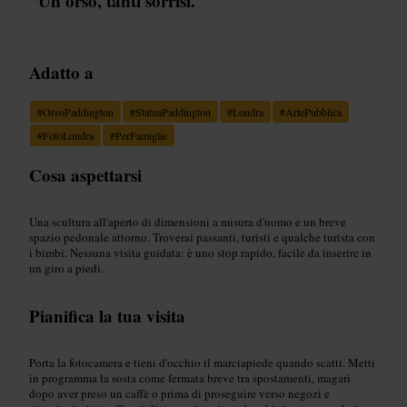
“
Un orso, tanti sorrisi.
”
Adatto a
#
OrsoPaddington
#
StatuaPaddington
#
Londra
#
ArtePubblica
#
FotoLondra
#
PerFamiglie
Cosa aspettarsi
Una scultura all'aperto di dimensioni a misura d'uomo e un breve
spazio pedonale attorno. Troverai passanti, turisti e qualche turista con
i bimbi. Nessuna visita guidata: è uno stop rapido, facile da inserire in
un giro a piedi.
Pianifica la tua visita
Porta la fotocamera e tieni d'occhio il marciapiede quando scatti. Metti
in programma la sosta come fermata breve tra spostamenti, magari
dopo aver preso un caffè o prima di proseguire verso negozi e