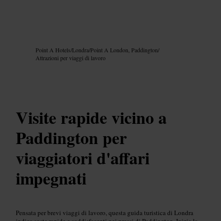
Immagine /
Google AI
Point A Hotels
/
Londra
/
Point A London, Paddington
/
Attrazioni per viaggi di lavoro
Visite rapide vicino a
Paddington per
viaggiatori d'affari
impegnati
Pensata per brevi viaggi di lavoro, questa guida turistica di Londra
indica soste rapide e soddisfacenti nei pressi di Paddington. Inizia la