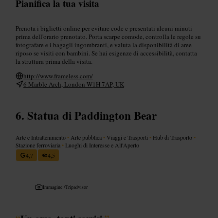
Pianifica la tua visita
Prenota i biglietti online per evitare code e presentati alcuni minuti
prima dell'orario prenotato. Porta scarpe comode, controlla le regole su
fotografare e i bagagli ingombranti, e valuta la disponibilità di aree
riposo se visiti con bambini. Se hai esigenze di accessibilità, contatta
la struttura prima della visita.
http://www.frameless.com/
6 Marble Arch, London W1H 7AP, UK
Statua di Paddington Bear
Arte e Intrattenimento
•
Arte pubblica
•
Viaggi e Trasporti
•
Hub di Trasporto
•
Stazione ferroviaria
•
Luoghi di Interesse e All'Aperto
4,7
4,5
Immagine /
Tripadvisor