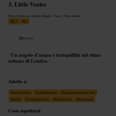
Little Venice
Punti di interesse e attività all'aperto
•
Parco
•
Parco urbano
4,7
4
Immagine /
“
Un angolo d'acqua e tranquillità nel ritmo
urbano di Londra.
”
Adatto a
#
PiccolaVenezia
#
CanaliDiLondra
#
PasseggiataLungoIlCanale
#
Barche
#
FotografiaUrbana
#
NaturaInCittà
#
RegentCanal
Cosa aspettarsi