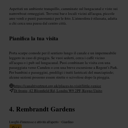
Aspettati un ambiente tranquillo, camminate sul lungacanal e viste sui
narrowboat ormeggiati. Troverai bar e locali vicini all'acqua, piccole
aree verdi e punti panoramici per le foto. L'atmosfera è rilassata, adatta
a chi cerca una pausa dal centro città.
Pianifica la tua visita
Porta scarpe comode per il sentiero lungo il canale e un impermeabile
leggero in caso di pioggia. Se vuoi sederti, cerca i caffè vicino
all'acqua o i pub sul lungacanal. Puoi combinare la visita con una
passeggiata verso Camden o con una breve escursione a Regent’s Park.
Per bambini e passeggini, prediligi i tratti lastricati del marciapiede;
alcune sezioni possono essere strette o scivolose dopo la pioggia.
https://canalrivertrust.org.uk/places-to-visit/little-venice
Di fronte, 42 Blomfield Rd, Londra W9 2PF, Regno Unito
Rembrandt Gardens
Luoghi d'interesse e attività all'aperto
•
Giardino
4,5