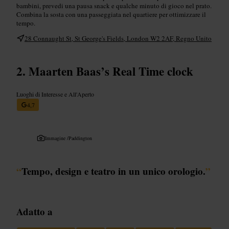
bambini, prevedi una pausa snack e qualche minuto di gioco nel prato.
Combina la sosta con una passeggiata nel quartiere per ottimizzare il
tempo.
28 Connaught St, St George's Fields, London W2 2AF, Regno Unito
Maarten Baas’s Real Time clock
Luoghi di Interesse e All'Aperto
4,7
Immagine /
Paddington
“
Tempo, design e teatro in un unico orologio.
”
Adatto a