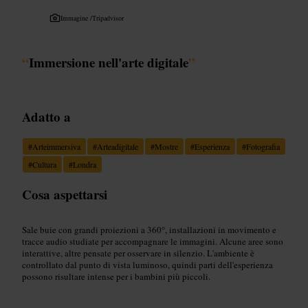
Immagine /
Tripadvisor
“
Immersione nell'arte digitale
”
Adatto a
#
Arteimmersiva
#
Arteadigitale
#
Mostre
#
Esperienza
#
Fotografia
#
Cultura
#
Londra
Cosa aspettarsi
Sale buie con grandi proiezioni a 360°, installazioni in movimento e
tracce audio studiate per accompagnare le immagini. Alcune aree sono
interattive, altre pensate per osservare in silenzio. L'ambiente è
controllato dal punto di vista luminoso, quindi parti dell'esperienza
possono risultare intense per i bambini più piccoli.