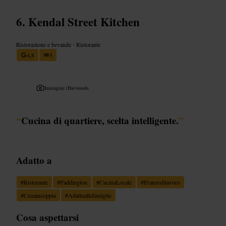
Kendal Street Kitchen
Ristorazione e bevande
•
Ristorante
4,8
5
Immagine /
Havwoods
“
Cucina di quartiere, scelta intelligente.
”
Adatto a
#
Ristorante
#
Paddington
#
CucinaLocale
#
Pranzodilavoro
#
Cenaincoppia
#
Adattoallefamiglie
Cosa aspettarsi