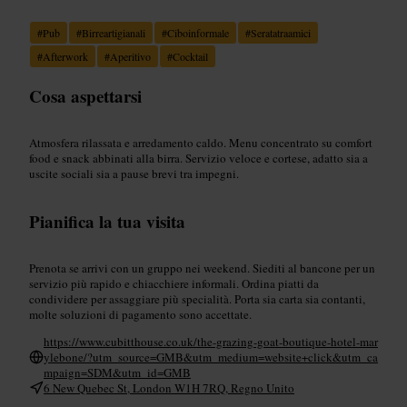
#
Pub
#
Birreartigianali
#
Ciboinformale
#
Seratatraamici
#
Afterwork
#
Aperitivo
#
Cocktail
Cosa aspettarsi
Atmosfera rilassata e arredamento caldo. Menu concentrato su comfort
food e snack abbinati alla birra. Servizio veloce e cortese, adatto sia a
uscite sociali sia a pause brevi tra impegni.
Pianifica la tua visita
Prenota se arrivi con un gruppo nei weekend. Siediti al bancone per un
servizio più rapido e chiacchiere informali. Ordina piatti da
condividere per assaggiare più specialità. Porta sia carta sia contanti,
molte soluzioni di pagamento sono accettate.
https://www.cubitthouse.co.uk/the-grazing-goat-boutique-hotel-mar
ylebone/?utm_source=GMB&utm_medium=website+click&utm_ca
mpaign=SDM&utm_id=GMB
6 New Quebec St, London W1H 7RQ, Regno Unito