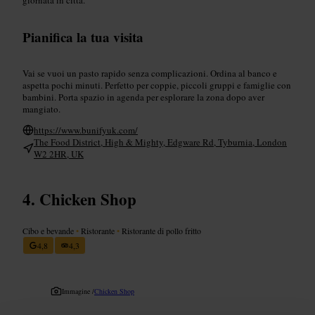
Pianifica la tua visita
Vai se vuoi un pasto rapido senza complicazioni. Ordina al banco e
aspetta pochi minuti. Perfetto per coppie, piccoli gruppi e famiglie con
bambini. Porta spazio in agenda per esplorare la zona dopo aver
mangiato.
https://www.bunifyuk.com/
The Food District, High & Mighty, Edgware Rd, Tyburnia, London
W2 2HR, UK
Chicken Shop
Cibo e bevande
•
Ristorante
•
Ristorante di pollo fritto
4,8
4,3
Immagine /
Chicken Shop