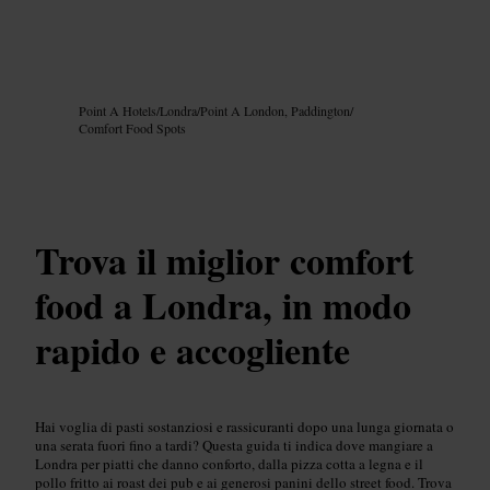
Immagine /
Google AI
Point A Hotels
/
Londra
/
Point A London, Paddington
/
Comfort Food Spots
Trova il miglior comfort
food a Londra, in modo
rapido e accogliente
Hai voglia di pasti sostanziosi e rassicuranti dopo una lunga giornata o
una serata fuori fino a tardi? Questa guida ti indica dove mangiare a
Londra per piatti che danno conforto, dalla pizza cotta a legna e il
pollo fritto ai roast dei pub e ai generosi panini dello street food. Trova