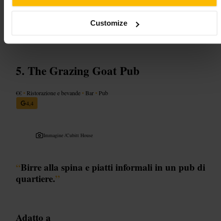
dalle ore di punta. Porta con te una giacca leggera per mangiare
all’aperto se preferisci evitare la sala affollata.
Customize
https://chickenshop.com/?utm_source=gmb&utm_medium=Yext
134 Baker St, London W1U 6SH, UK
The Grazing Goat Pub
€€
•
Ristorazione e bevande
•
Bar
•
Pub
4,4
Immagine /
Cubitt House
“
Birre alla spina e piatti informali in un pub di
quartiere.
”
Adatto a