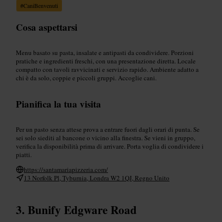
#
CaniBenvenuti
Cosa aspettarsi
Menu basato su pasta, insalate e antipasti da condividere. Porzioni
pratiche e ingredienti freschi, con una presentazione diretta. Locale
compatto con tavoli ravvicinati e servizio rapido. Ambiente adatto a
chi è da solo, coppie e piccoli gruppi. Accoglie cani.
Pianifica la tua visita
Per un pasto senza attese prova a entrare fuori dagli orari di punta. Se
sei solo siediti al bancone o vicino alla finestra. Se vieni in gruppo,
verifica la disponibilità prima di arrivare. Porta voglia di condividere i
piatti.
https://santamariapizzeria.com/
13 Norfolk Pl, Tyburnia, Londra W2 1QJ, Regno Unito
Bunify Edgware Road