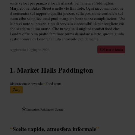
soste veloci per pranzo e locali rilassati per la sera a Paddington,
Marylebone, Baker Street e nelle vie limitrofe. Ogni raccomandazione
si concentra sul rapporto qualità-prezzo, sulla posizione centrale e sul
buon cibo semplice, così puoi mangiare bene senza complicazioni. Usa
le brevi note su prezzo, tipo di servizio e accessibilità per scegliere ciò
che si adatta al tuo orario. Che tu voglia il miglior comfort food che
Londra offre o un piatto familiare prima di andare a letto, questa guida
gastronomica di Londra ti aiuta a trovarlo rapidamente.
Aggiornato
10 giugno 2026
7 min di lettura
Market Halls Paddington
Ristorazione e bevande
•
Food court
4,7
Immagine /
Paddington Square
“
Scelte rapide, atmosfera informale
”