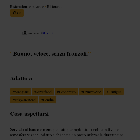
Ristorazione e bevande
•
Ristorante
4,8
Immagine /
BUNIFY
“
Buono, veloce, senza fronzoli.
”
Adatto a
#
Mangiare
#
Streetfood
#
Economico
#
Pranzovelce
#
Famiglia
#
EdgwareRoad
#
Londra
Cosa aspettarsi
Servizio al banco e menu pensato per rapidità. Tavoli condivisi e
atmosfera vivace. Adatto a chi cerca un pasto informale durante una
giornata in città.