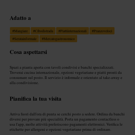
Adatto a
#
Mangiare
#
Cibodistrada
#
Piattiinternazionali
#
Pranzoveloci
#
Seratainformale
#
Mercatogastronomico
Cosa aspettarsi
Spazi a pianta aperta con tavoli condivisi e banchi specializzati.
Troverai cucina internazionale, opzioni vegetariane e piatti pronti da
consumare sul posto. Il servizio è informale e orientato al take-away e
alla condivisione.
Pianifica la tua visita
Arriva fuori dall'ora di punta se cerchi posto a sedere. Ordina da banchi
diversi per provare più specialità. Porta un pagamento contactless o
usa l'app, molte attività preferiscono pagamenti elettronici. Verifica le
etichette per allergeni e opzioni vegetariane prima di ordinare.