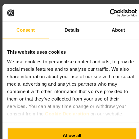
“
Pollo fritto semplice, sapore deciso.
”
Consent
Details
About
Adatto a
#
PolloFritto
#
CiboDaStrada
#
DaAsporto
#
ComfortFood
This website uses cookies
#
Londra
#
Mangiaresvelto
We use cookies to personalise content and ads, to provide
Cosa aspettarsi
social media features and to analyse our traffic. We also
share information about your use of our site with our social
media, advertising and analytics partners who may
Menù focalizzato sul pollo fritto in diverse preparazioni, contorni
classici come patatine e insalata e bevande sia analcoliche sia
combine it with other information that you’ve provided to
alcoliche. Si ordina al banco, il ritmo è rapido e i piatti arrivano caldi.
them or that they’ve collected from your use of their
Posti a sedere limitati, molte persone scelgono il da-asporto.
services. You can at any time change or withdraw your
consent from the
Cookie Declaration
on our website.
Pianifica la tua visita
Vai senza grandi aspettative: ordina al banco e scegli tra piatto singolo
Allow all
o porzione da condividere. Se sei in gruppo, conviene arrivare fuori