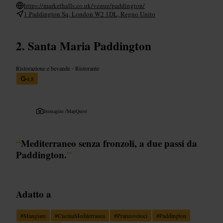
https://markethalls.co.uk/venue/paddington/
1 Paddington Sq, London W2 1DL, Regno Unito
Santa Maria Paddington
Ristorazione e bevande
•
Ristorante
4,8
Immagine /
MapQuest
“
Mediterraneo senza fronzoli, a due passi da
Paddington.
”
Adatto a
#
Mangiare
#
CucinaMediterranea
#
Pranzoveloci
#
Paddington