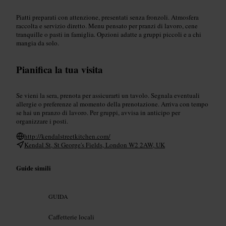
Piatti preparati con attenzione, presentati senza fronzoli. Atmosfera
raccolta e servizio diretto. Menu pensato per pranzi di lavoro, cene
tranquille o pasti in famiglia. Opzioni adatte a gruppi piccoli e a chi
mangia da solo.
Pianifica la tua visita
Se vieni la sera, prenota per assicurarti un tavolo. Segnala eventuali
allergie o preferenze al momento della prenotazione. Arriva con tempo
se hai un pranzo di lavoro. Per gruppi, avvisa in anticipo per
organizzare i posti.
http://kendalstreetkitchen.com/
Kendal St, St George's Fields, London W2 2AW, UK
Guide simili
GUIDA
Caffetterie locali