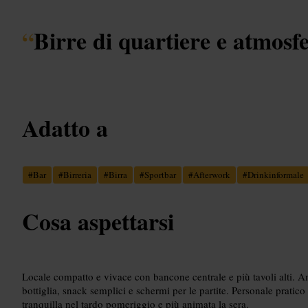
“
Birre di quartiere e atmosf
Adatto a
#
Bar
#
Birreria
#
Birra
#
Sportbar
#
Afterwork
#
Drinkinformale
Cosa aspettarsi
Locale compatto e vivace con bancone centrale e più tavoli alti. Am
bottiglia, snack semplici e schermi per le partite. Personale pratico
tranquilla nel tardo pomeriggio e più animata la sera.