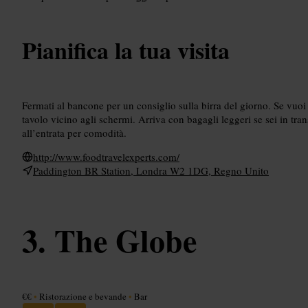
Pianifica la tua visita
Fermati al bancone per un consiglio sulla birra del giorno. Se vuoi 
tavolo vicino agli schermi. Arriva con bagagli leggeri se sei in trans
all’entrata per comodità.
http://www.foodtravelexperts.com/
Paddington BR Station, Londra W2 1DG, Regno Unito
The Globe
€€
•
Ristorazione e bevande
•
Bar