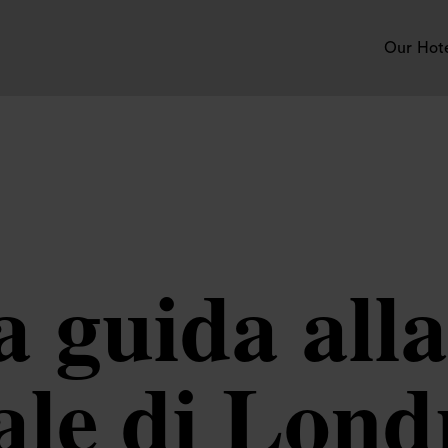
Our Hot
a guida alla
ale di Lond