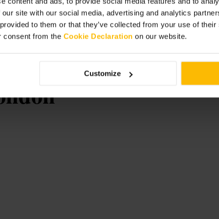
e content and ads, to provide social media features and to analy
e siediti al bancone, se preferisci
 our site with our social media, advertising and analytics partn
 prenotare per gruppi numerosi.
 provided to them or that they’ve collected from your use of thei
r consent from the
Cookie Declaration
on our website.
Customize
ondon