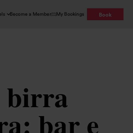
els
Become a Member
My Bookings
Book
 birra
ra: bar e