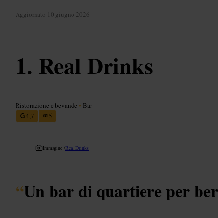
Aggiornato
10 giugno 2026
Real Drinks
Ristorazione e bevande
•
Bar
4,7
5
Immagine /
Real Drinks
“
Un bar di quartiere per be