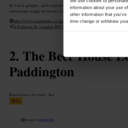
We use cookies to personalis
Se vai in gruppo, arriva presto per trovare posto. Per un drink veloc
information about your use of
conversare scegli un tavolo. Controlla in anticipo la possibilità di
other information that you’ve
http://www.realdrinks.co.uk/
time change or withdraw you
4 Formosa St, London W9 1EE, UK
The Beer House L
Paddington
Ristorazione e bevande
•
Bar
4,4
Immagine /
The Bear Pub