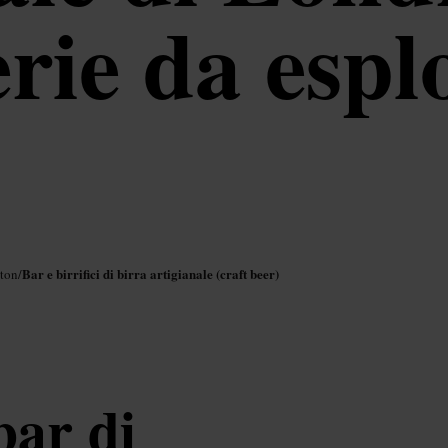
erie da espl
Bar e birrifici di birra artigianale (craft beer)
ton
/
bar di