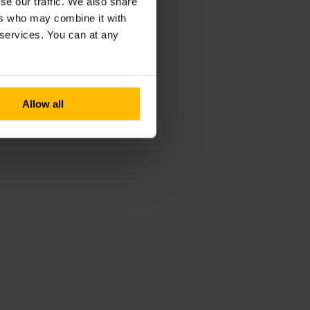
se our traffic. We also share
ers who may combine it with
r services. You can at any
Allow all