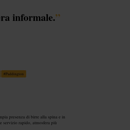
era informale.
”
#
Paddington
pia presenza di birre alla spina e in
 e servizio rapido, atmosfera più