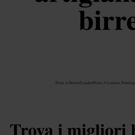
birr
Immagine /
Google AI
Point A Hotels
/
Londra
/
Point A London, Padding
Trova i migliori 