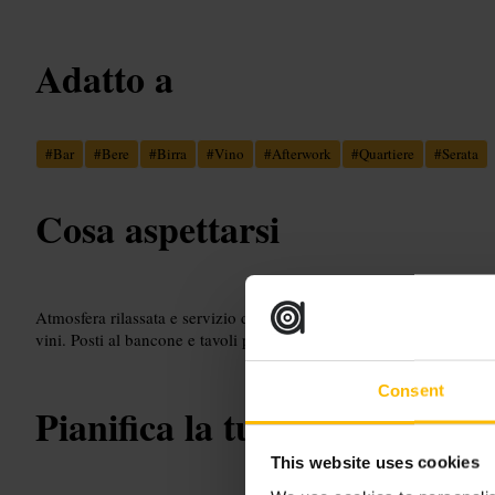
Adatto a
#
Bar
#
Bere
#
Birra
#
Vino
#
Afterwork
#
Quartiere
#
Serata
Cosa aspettarsi
Atmosfera rilassata e servizio diretto. Offerta incentrata sulle beva
vini. Posti al bancone e tavoli per piccoli gruppi. Volume della mus
Consent
Pianifica la tua visita
This website uses cookies