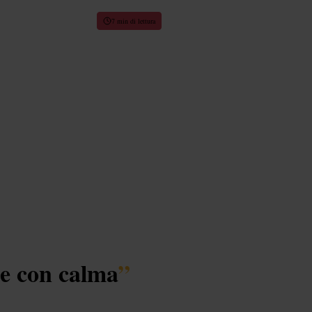
7 min di lettura
re con calma
”