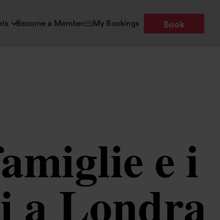
els
Become a Member
My Bookings
Book
amiglie e i
ti a Londra