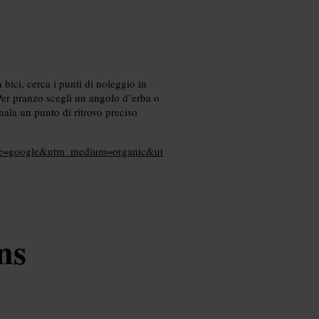
bici, cerca i punti di noleggio in
 Per pranzo scegli un angolo d’erba o
gnala un punto di ritrovo preciso
ource=google&utm_medium=organic&ut
ns