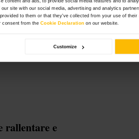
e content and ads, to provide social media features and to analy
ose-hill?utm_source=google&utm_medi
 our site with our social media, advertising and analytics partn
=regents-park
 provided to them or that they’ve collected from your use of thei
r consent from the
Cookie Declaration
on our website.
Customize
 rallentare e