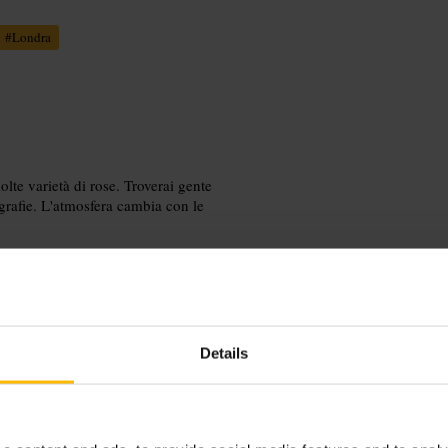
#
Londra
olte varietà di rose. Troverai gente
grafie. L'atmosfera cambia con le
Details
n picnic porta una coperta e sacchi
 ti interessa il birdwatching. Rispetta i
erse parti del parco.