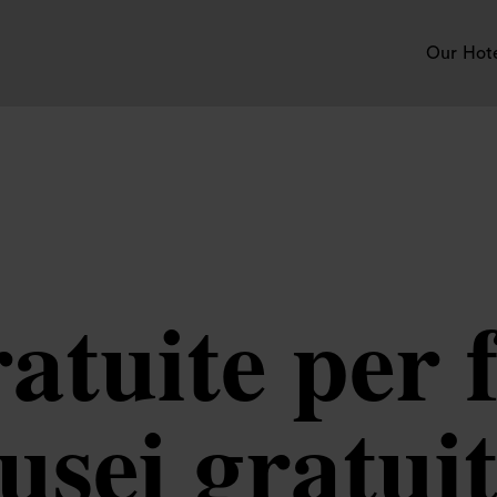
Our Hot
ratuite per f
usei gratui