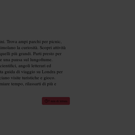
ini. Trova ampi parchi per picnic,
imolano la curiosità. Scopri attività
quelli più grandi. Parti presto per
a e una pausa sul lungofiume.
ientifici, angoli letterari ed
esta guida di viaggio su Londra per
iano visite turistiche e gioco.
rmiare tempo, rilassarti di più e
7 min di lettura