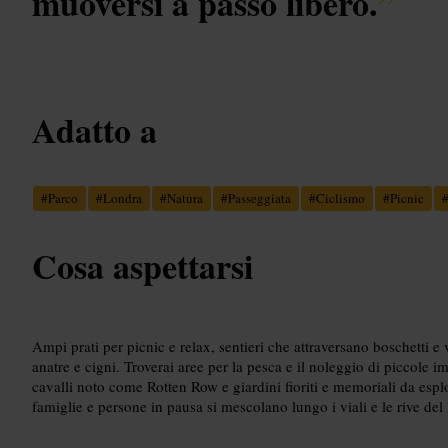
muoversi a passo libero.
”
Adatto a
#
Parco
#
Londra
#
Natura
#
Passeggiata
#
Ciclismo
#
Picnic
Cosa aspettarsi
Ampi prati per picnic e relax, sentieri che attraversano boschetti e v
anatre e cigni. Troverai aree per la pesca e il noleggio di piccole 
cavalli noto come Rotten Row e giardini fioriti e memoriali da esplo
famiglie e persone in pausa si mescolano lungo i viali e le rive del 