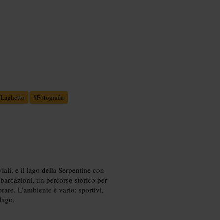
#
Laghetto
#
Fotografia
iali, e il lago della Serpentine con
imbarcazioni, un percorso storico per
rare. L’ambiente è vario: sportivi,
lago.