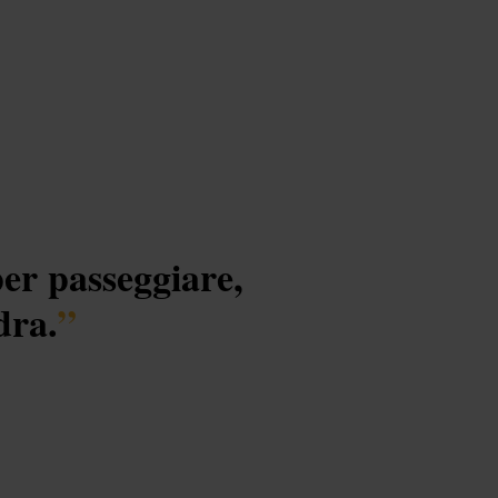
er passeggiare,
dra.
”