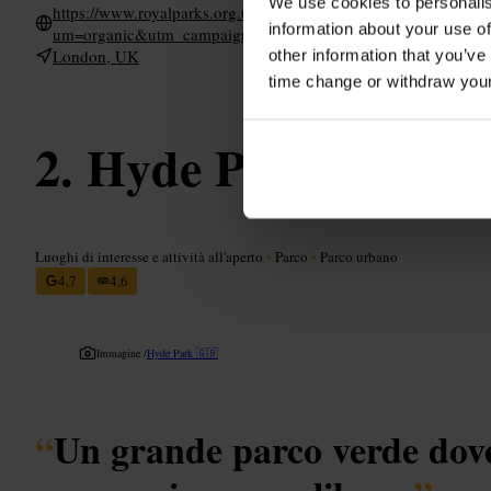
We use cookies to personalis
https://www.royalparks.org.uk/visit/parks/regents-park-primr
information about your use of
um=organic&utm_campaign=google-my-business&utm_content
London, UK
other information that you’ve
time change or withdraw you
Hyde Park
Luoghi di interesse e attività all'aperto
•
Parco
•
Parco urbano
4,7
4,6
Immagine /
Hyde Park 🇬🇧
“
Un grande parco verde dove