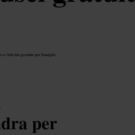
Attività gratuite per famiglie
ton
/
d
dra per