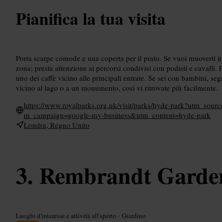
Pianifica la tua visita
Porta scarpe comode e una coperta per il prato. Se vuoi muoverti in 
zona; presta attenzione ai percorsi condivisi con podisti e cavalli.
uno dei caffè vicino alle principali entrate. Se sei con bambini, se
vicino al lago o a un monumento, così vi ritrovate più facilmente.
https://www.royalparks.org.uk/visit/parks/hyde-park?utm_s
m_campaign=google-my-business&utm_content=hyde-park
Londra, Regno Unito
Rembrandt Garde
Luoghi d'interesse e attività all'aperto
•
Giardino