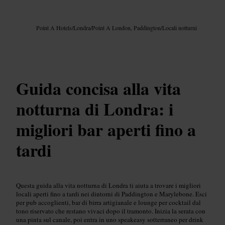
Immagine /
Google AI
Point A Hotels
/
Londra
/
Point A London, Paddington
/
Locali notturni
Guida concisa alla vita
notturna di Londra: i
migliori bar aperti fino a
tardi
Questa guida alla vita notturna di Londra ti aiuta a trovare i migliori
locali aperti fino a tardi nei dintorni di Paddington e Marylebone. Esci
per pub accoglienti, bar di birra artigianale e lounge per cocktail dal
tono riservato che restano vivaci dopo il tramonto. Inizia la serata con
una pinta sul canale, poi entra in uno speakeasy sotterraneo per drink