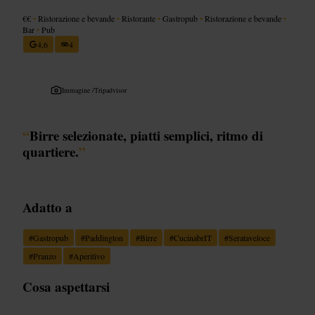
€€
•
Ristorazione e bevande
•
Ristorante
•
Gastropub
•
Ristorazione e bevande
•
Bar
•
Pub
4,6
4
Immagine /
Tripadvisor
“
Birre selezionate, piatti semplici, ritmo di
quartiere.
”
Adatto a
#
Gastropub
#
Paddington
#
Birre
#
CucinabrIT
#
Serataveloce
#
Pranzo
#
Aperitivo
Cosa aspettarsi