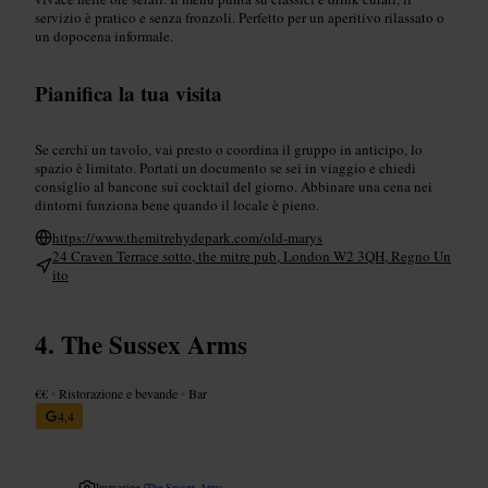
servizio è pratico e senza fronzoli. Perfetto per un aperitivo rilassato o
un dopocena informale.
Pianifica la tua visita
Se cerchi un tavolo, vai presto o coordina il gruppo in anticipo, lo
spazio è limitato. Portati un documento se sei in viaggio e chiedi
consiglio al bancone sui cocktail del giorno. Abbinare una cena nei
dintorni funziona bene quando il locale è pieno.
https://www.themitrehydepark.com/old-marys
24 Craven Terrace sotto, the mitre pub, London W2 3QH, Regno Un
ito
The Sussex Arms
€€
•
Ristorazione e bevande
•
Bar
4,4
Immagine /
The Sussex Arms