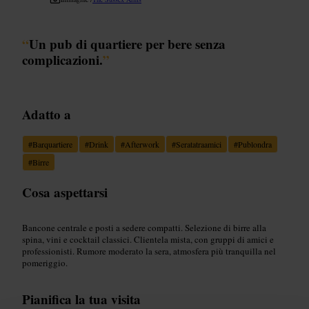
“
Un pub di quartiere per bere senza
complicazioni.
”
Adatto a
#
Barquartiere
#
Drink
#
Afterwork
#
Seratatraamici
#
Publondra
#
Birre
Cosa aspettarsi
Bancone centrale e posti a sedere compatti. Selezione di birre alla
spina, vini e cocktail classici. Clientela mista, con gruppi di amici e
professionisti. Rumore moderato la sera, atmosfera più tranquilla nel
pomeriggio.
Pianifica la tua visita