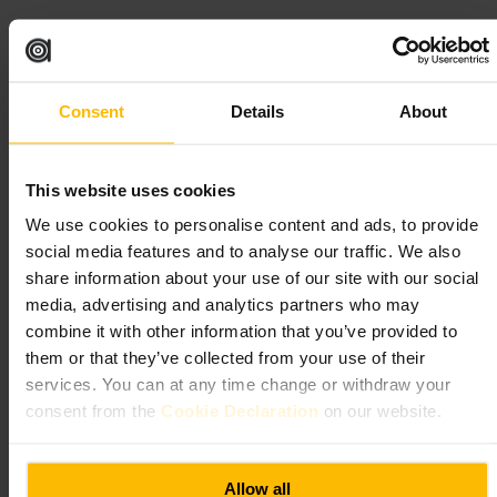
Vai dopo lavoro per un aperitivo veloce o la sera per l'atmosfera. Se
siete in gruppo arrivate presto per trovare posti a sedere. Chiedi
consigli al bancone per scelte semplici e veloci.
http://www.sussexarms.com/
Consent
Details
About
21 London St, Tyburnia, London W2 1HL, UK
This website uses cookies
The Bear Pub
We use cookies to personalise content and ads, to provide
social media features and to analyse our traffic. We also
€€
•
Ristorazione e bevande
•
Bar
•
Pub
4,7
share information about your use of our site with our social
media, advertising and analytics partners who may
combine it with other information that you’ve provided to
Immagine /
www.thebearpaddington.com
them or that they’ve collected from your use of their
services. You can at any time change or withdraw your
consent from the
Cookie Declaration
on our website.
“
Un pub di quartiere per una pinta informale
e buona compagnia.
”
Allow all