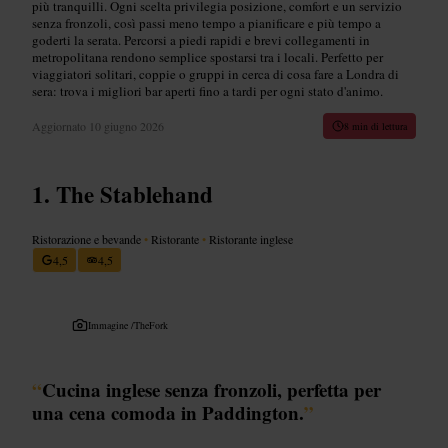
più tranquilli. Ogni scelta privilegia posizione, comfort e un servizio
senza fronzoli, così passi meno tempo a pianificare e più tempo a
goderti la serata. Percorsi a piedi rapidi e brevi collegamenti in
metropolitana rendono semplice spostarsi tra i locali. Perfetto per
viaggiatori solitari, coppie o gruppi in cerca di cosa fare a Londra di
sera: trova i migliori bar aperti fino a tardi per ogni stato d'animo.
Aggiornato
10 giugno 2026
8 min di lettura
The Stablehand
Ristorazione e bevande
•
Ristorante
•
Ristorante inglese
4,5
4,5
Immagine /
TheFork
“
Cucina inglese senza fronzoli, perfetta per
una cena comoda in Paddington.
”