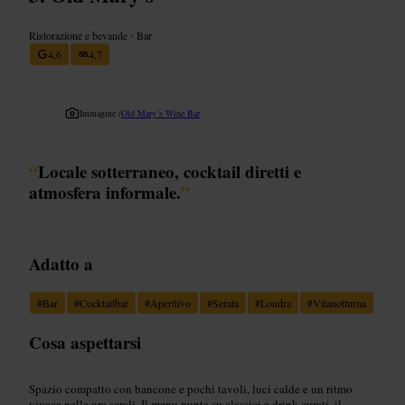
Ristorazione e bevande
•
Bar
4,6
4,7
Immagine /
Old Mary’s Wine Bar
“
Locale sotterraneo, cocktail diretti e
atmosfera informale.
”
Adatto a
#
Bar
#
Cocktailbar
#
Aperitivo
#
Serata
#
Londra
#
Vitanotturna
Cosa aspettarsi
Spazio compatto con bancone e pochi tavoli, luci calde e un ritmo
vivace nelle ore serali. Il menu punta su classici e drink curati, il