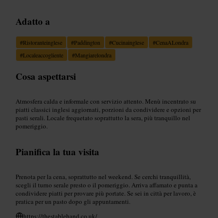
Adatto a
#
Ristoranteinglese
#
Paddington
#
Cucinainglese
#
CenaALondra
#
Localeaccogliente
#
Mangiarelondra
Cosa aspettarsi
Atmosfera calda e informale con servizio attento. Menù incentrato su
piatti classici inglesi aggiornati, porzioni da condividere e opzioni per
pasti serali. Locale frequetato soprattutto la sera, più tranquillo nel
pomeriggio.
Pianifica la tua visita
Prenota per la cena, soprattutto nel weekend. Se cerchi tranquillità,
scegli il turno serale presto o il pomeriggio. Arriva affamato e punta a
condividere piatti per provare più portate. Se sei in città per lavoro, è
pratica per un pasto dopo gli appuntamenti.
https://thestablehand.co.uk/