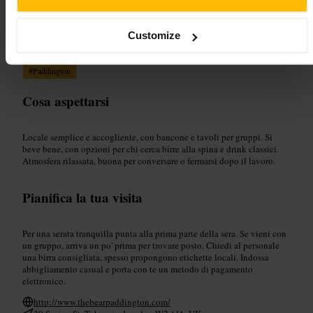
Adatto a
Customize
#
Pub
#
Barquartiere
#
Birra
#
Aperitivo
#
Seraserate
#
Paddington
Cosa aspettarsi
Locale semplice e accogliente, con bancone e tavoli per gruppi. Si
beve bene, con opzioni per chi cerca birre alla spina e drink classici.
Atmosfera rilassata, buona per conversare o fermarsi dopo il lavoro.
Pianifica la tua visita
Per una serata tranquilla punta alla prima parte della sera. Se vieni con
un gruppo, arriva un po' prima per trovare posto. Chiedi al personale
una birra consigliata, spesso propongono etichette locali. Indossa
abbigliamento casual e porta con te un metodo di pagamento
elettronico.
http://www.thebearpaddington.com/