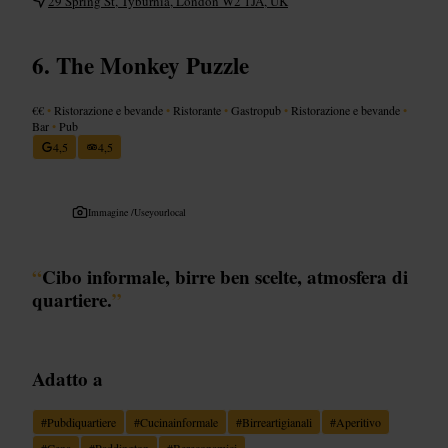
29 Spring St, Tyburnia, London W2 1JA, UK
The Monkey Puzzle
€€
•
Ristorazione e bevande
•
Ristorante
•
Gastropub
•
Ristorazione e bevande
•
Bar
•
Pub
4,5
4,5
Immagine /
Useyourlocal
“
Cibo informale, birre ben scelte, atmosfera di
quartiere.
”
Adatto a
#
Pubdiquartiere
#
Cucinainformale
#
Birreartigianali
#
Aperitivo
#
Cena
#
Paddington
#
Bereconamici