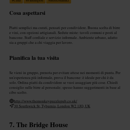
Cosa aspettarsi
Piatti semplici ma curati, pensati per condividere. Buona scelta di birre
e vini, con opzioni artigianali. Sedute miste: tavoli comuni e posti al
bancone. Staff cordiale e servizio informale. Ambiente urbano, adatto
sia a gruppi che a chi viaggia per lavoro.
Pianifica la tua visita
Se vieni in gruppo, prenota per evitare attese nei momenti di punta. Per
un'esperienza più informale, prova il bancone: è ideale per chi è da
solo. Ordina piatti da condividere se vuoi assaggiare più cose. Chiedi
consiglio sulle birre al personale; spesso hanno suggerimenti in base al
cibo scelto.
http://www.themonkeypuzzlepub.co.uk/
30 Southwick St, Tyburnia, London W2 1JQ, UK
The Bridge House