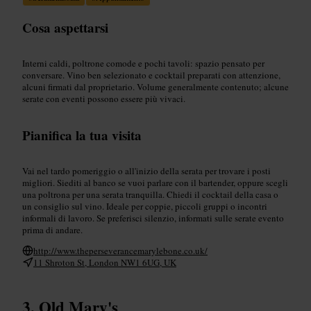
Cosa aspettarsi
Interni caldi, poltrone comode e pochi tavoli: spazio pensato per
conversare. Vino ben selezionato e cocktail preparati con attenzione,
alcuni firmati dal proprietario. Volume generalmente contenuto; alcune
serate con eventi possono essere più vivaci.
Pianifica la tua visita
Vai nel tardo pomeriggio o all'inizio della serata per trovare i posti
migliori. Siediti al banco se vuoi parlare con il bartender, oppure scegli
una poltrona per una serata tranquilla. Chiedi il cocktail della casa o
un consiglio sul vino. Ideale per coppie, piccoli gruppi o incontri
informali di lavoro. Se preferisci silenzio, informati sulle serate evento
prima di andare.
http://www.theperseverancemarylebone.co.uk/
11 Shroton St, London NW1 6UG, UK
Old Mary's