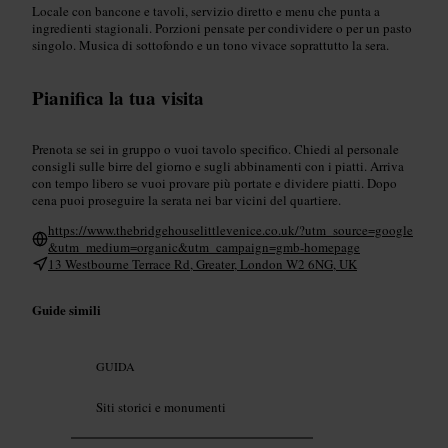
Locale con bancone e tavoli, servizio diretto e menu che punta a
ingredienti stagionali. Porzioni pensate per condividere o per un pasto
singolo. Musica di sottofondo e un tono vivace soprattutto la sera.
Pianifica la tua visita
Prenota se sei in gruppo o vuoi tavolo specifico. Chiedi al personale
consigli sulle birre del giorno e sugli abbinamenti con i piatti. Arriva
con tempo libero se vuoi provare più portate e dividere piatti. Dopo
cena puoi proseguire la serata nei bar vicini del quartiere.
https://www.thebridgehouselittlevenice.co.uk/?utm_source=google
&utm_medium=organic&utm_campaign=gmb-homepage
13 Westbourne Terrace Rd, Greater, London W2 6NG, UK
Guide simili
GUIDA
Siti storici e monumenti