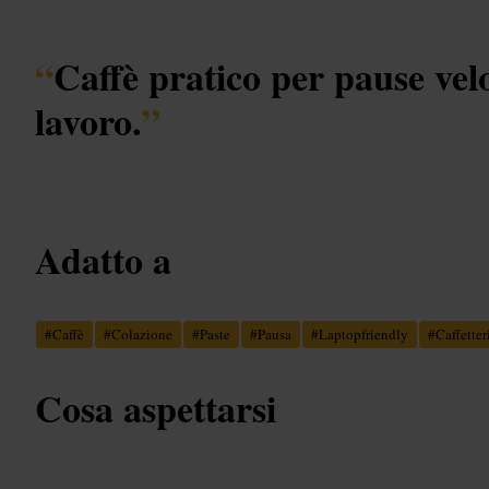
“
Caffè pratico per pause velo
lavoro.
”
Adatto a
#
Caffè
#
Colazione
#
Paste
#
Pausa
#
Laptopfriendly
#
Caffetter
Cosa aspettarsi