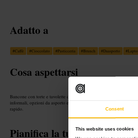
Adatto a
#
Caffè
#
Cioccolato
#
Pasticceria
#
Brunch
#
Daasporto
#
Lapto
Cosa aspettarsi
Bancone con torte e tavolette di cioccolato, bevande a base di espr
informali, opzioni da asporto e una piccola selezione di confezioni 
rapido.
Consent
Pianifica la tua visita
This website uses cookies