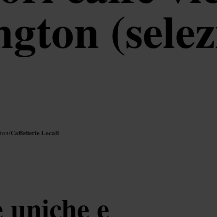
gton (selez
Caffetterie Locali
ton
/
e uniche e