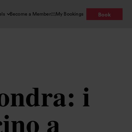
els
Become a Member
My Bookings
Book
ondra: i
cino a