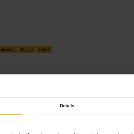
pfriendly
#
Regali
#
Dolci
esso e cioccolata calda ricca. Sedute
regalo. Staff disponibile e servizio
Details