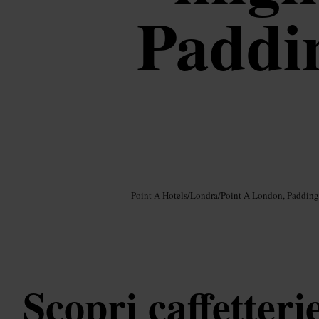
Paddin
Immagine /
Google AI
Point A Hotels
/
Londra
/
Point A London, Padding
Scopri caffetteri