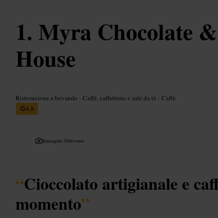
Myra Chocolate &
House
Ristorazione e bevande
•
Caffè, caffetterie e sale da tè
•
Caffè
4,8
Immagine /
Deliveroo
“
Cioccolato artigianale e caf
momento
”