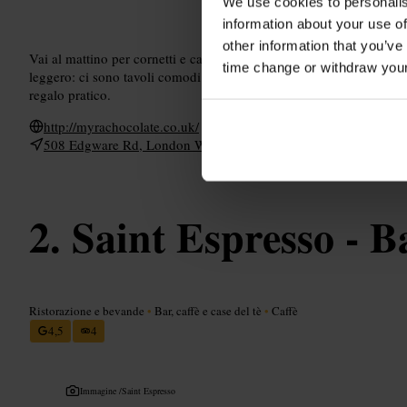
We use cookies to personalis
information about your use of
other information that you’ve
Vai al mattino per cornetti e caffè, o nel pomeriggio per una pausa 
time change or withdraw you
leggero: ci sono tavoli comodi e prese disponibili. Compra una scat
regalo pratico.
http://myrachocolate.co.uk/
508 Edgware Rd, London W2 1EJ, UK
Saint Espresso - B
Ristorazione e bevande
•
Bar, caffè e case del tè
•
Caffè
4,5
4
Immagine /
Saint Espresso