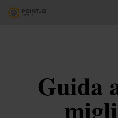
Guida a
migli