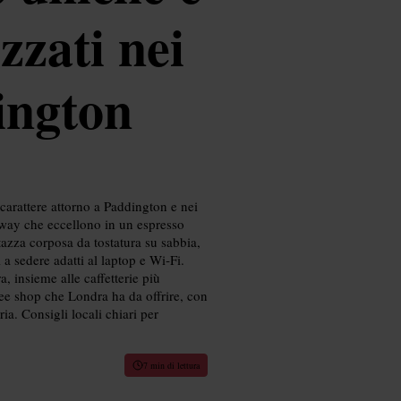
zzati nei
ington
i carattere attorno a Paddington e nei
eaway che eccellono in un espresso
 tazza corposa da tostatura su sabbia,
 a sedere adatti al laptop e Wi‑Fi.
 insieme alle caffetterie più
fee shop che Londra ha da offrire, con
ria. Consigli locali chiari per
7 min di lettura