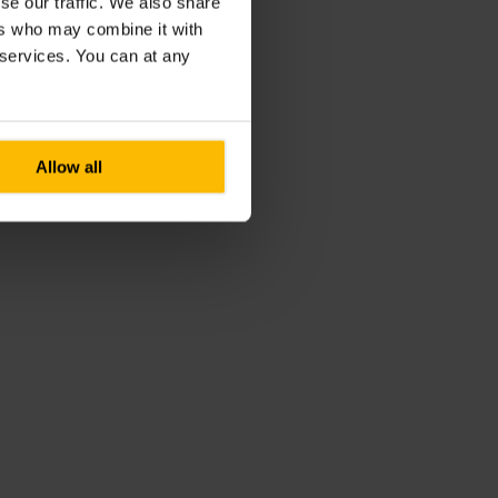
se our traffic. We also share
ers who may combine it with
r services. You can at any
Allow all