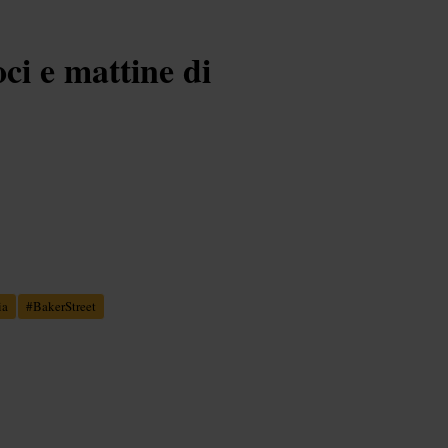
ci e mattine di
ia
#
BakerStreet