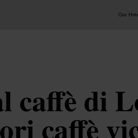
Our Hot
l caffè di L
ori caffè vi