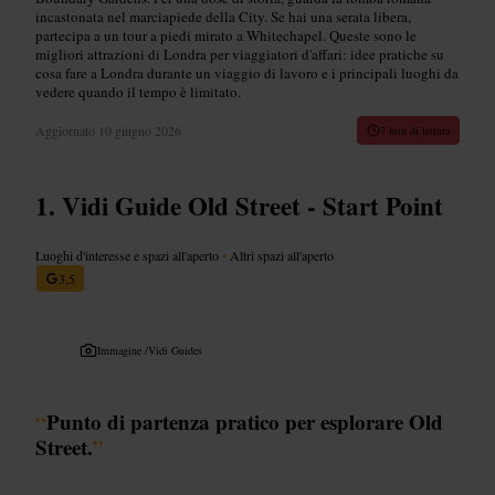
incastonata nel marciapiede della City. Se hai una serata libera,
partecipa a un tour a piedi mirato a Whitechapel. Queste sono le
migliori attrazioni di Londra per viaggiatori d'affari: idee pratiche su
cosa fare a Londra durante un viaggio di lavoro e i principali luoghi da
vedere quando il tempo è limitato.
Aggiornato
10 giugno 2026
7 min di lettura
Vidi Guide Old Street - Start Point
Luoghi d'interesse e spazi all'aperto
•
Altri spazi all'aperto
3,5
Immagine /
Vidi Guides
“
Punto di partenza pratico per esplorare Old
Street.
”