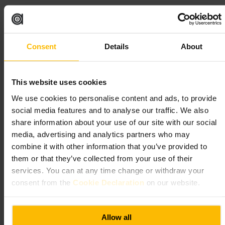
Adatto a
#
Arteurbana
#
Murales
#
LondraEst
#
Fotografiaurbana
Consent
Details
About
#
Artepubblica
#
Itinerariourbano
Cosa aspettarsi
This website uses cookies
We use cookies to personalise content and ads, to provide
Opere a grande formato, dettagli di stencil e strati di pittura. Lavori che
mescolano colori vivaci e texture urbane, alcuni temporanei e altri più
social media features and to analyse our traffic. We also
consolidati. Lo spazio è all'aperto, quindi troverai passanti, rumore
share information about your use of our site with our social
della strada e cambi di luce durante la giornata.
media, advertising and analytics partners who may
combine it with other information that you’ve provided to
Pianifica la tua visita
them or that they’ve collected from your use of their
services. You can at any time change or withdraw your
Arriva con scarpe comode, porta una macchina fotografica o uno
consent from the
Cookie Declaration
on our website.
smartphone con buona lente grandangolare. Rispetta le opere e non
toccare vernici fresche. Combina la visita con una passeggiata nei
dintorni per vedere altri pezzi di arte di strada. Se hai poco tempo,
considera la tappa come una sosta fotografica di rapido interesse.
Allow all