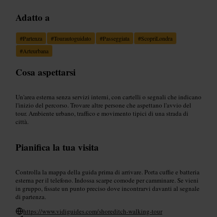
Adatto a
#
Partenza
#
Tourautoguidato
#
Passeggiata
#
ScopriLondra
#
Arteurbana
Cosa aspettarsi
Un'area esterna senza servizi interni, con cartelli o segnali che indicano
l'inizio del percorso. Trovare altre persone che aspettano l'avvio del
tour. Ambiente urbano, traffico e movimento tipici di una strada di
città.
Pianifica la tua visita
Controlla la mappa della guida prima di arrivare. Porta cuffie e batteria
esterna per il telefono. Indossa scarpe comode per camminare. Se vieni
in gruppo, fissate un punto preciso dove incontrarvi davanti al segnale
di partenza.
https://www.vidiguides.com/shoreditch-walking-tour