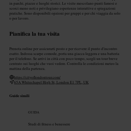
in parchi, piazze e luoghi storici. Le visite mescolano punti famosi e
scorci meno noti e privilegiano esperienze interattive e spiegazioni
pratiche. Sono disponibili opzioni per gruppi e per chi viaggia da solo
o per lavoro.
Pianifica la tua visita
Prenota online per assicurarti posto e per ricevere il punto d'incontro
esatto. Indossa scarpe comode, porta una giacca leggera e una batteria
per il telefono. Se arrivi in città con poco tempo, scegli un tour breve
centrato sui luoghi che vuoi vedere. Controlla le condizioni meteo la
mattina della partenza.
https://cityoflondontour.com/
65A Whitechapel High St, London E1 7PL, UK
Guide simili
GUIDA
Studi di fitness e benessere