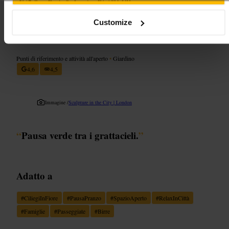
47 Grey Eagle St, London E1 6SN, UK
Customize
Aldgate Square
Punti di riferimento e attività all'aperto
•
Giardino
4,6
4,5
Immagine /
Sculpture in the City | London
“
Pausa verde tra i grattacieli.
”
Adatto a
#
CiliegiInFiore
#
PausaPranzo
#
SpazioAperto
#
RelaxInCittà
#
Famiglie
#
Passeggiate
#
Birre