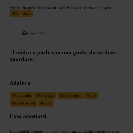
Viaggi e Trasporti
•
Informazioni e Servizi Turistici
•
Operatore Turistico
5
4,7
Immagine /
Viator
“
Londra a piedi, con una guida che sa dove
guardare.
”
Adatto a
#
TourLondra
#
Passeggiate
#
ScopriLondra
#
Storia
#
Angolinascosti
#
Parchi
Cosa aspettarsi
Tour guidati soprattutto a piedi, con ritmi adatti alla scoperta e tappe