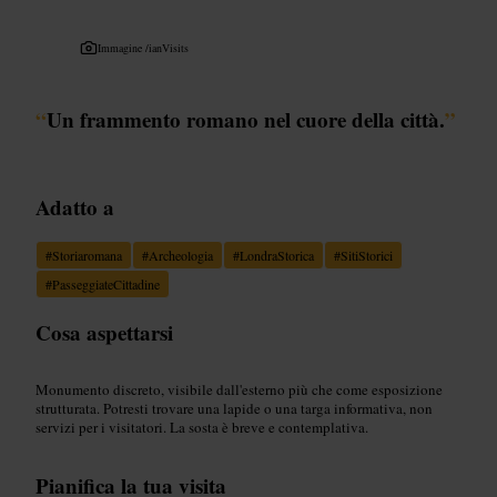
Immagine /
ianVisits
“
Un frammento romano nel cuore della città.
”
Adatto a
#
Storiaromana
#
Archeologia
#
LondraStorica
#
SitiStorici
#
PasseggiateCittadine
Cosa aspettarsi
Monumento discreto, visibile dall'esterno più che come esposizione
strutturata. Potresti trovare una lapide o una targa informativa, non
servizi per i visitatori. La sosta è breve e contemplativa.
Pianifica la tua visita