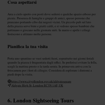
Cosa aspettarsi
Area a cielo aperto con posti dove sedersi e qualche spazio erboso per
picnic. Presenza di famiglie e gruppi di amici, spesso persone che
pranzano portando cibo dai negozi vicini. Un piccolo pub sul lato
della piazza serve birre e piatti caldi, e si vedono spesso bambini che
pattinano o giocano nelle giornate miti. In marzo e aprile i ciliegi
fioriscono e attirano molte persone.
Pianifica la tua visita
Porta uno spuntino se vuoi sederti fuori, soprattutto nei giorni feriali
quando la piazza è frequentata dagli uffici. Se preferisci evitare la folla,
scegli la mattina presto o la tarda serata. In primavera arriva con la
fotocamera per i fiori di ciliegio. Considera di esplorare i dintorni a
piedi dopo la visita.
https://www.cityoflondon.gov.uk/aldgatesquare
Aldgate High St, London EC3N 1AF, UK
London Sightseeing Tours