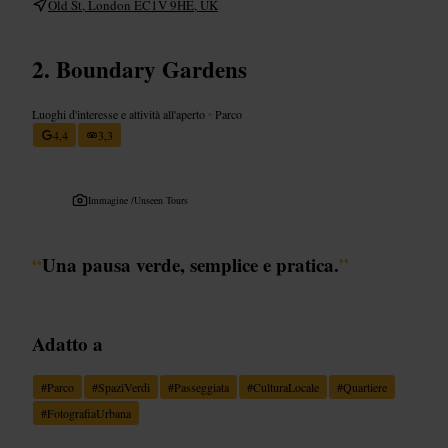
Old St, London EC1V 9HE, UK
Boundary Gardens
Luoghi d'interesse e attività all'aperto
•
Parco
4,4
3,3
Immagine /
Unseen Tours
“
Una pausa verde, semplice e pratica.
”
Adatto a
#
Parco
#
SpaziVerdi
#
Passeggiata
#
CulturaLocale
#
Quartiere
#
FotografiaUrbana