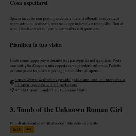
Cosa aspettarsi
Spazio raccolto con prato, panchine e vialetti alberati. Frequentato
soprattutto dai residenti, resta un luogo informale e tranquillo. Non ci
sono grandi servizi sul posto, l'atmosfera è di quartiere.
Pianifica la tua visita
Usalo come tappa breve durante una passeggiata nel quartiere. Porta
una bottiglia d'acqua e una coperta se vuoi sederti sul prato. Perfetto
per una pausa tra visite o per leggere un libro all'aperto.
https://www.towerhamlets.gov.uk/lgnl/leisure_and_culture/parks_a
nd_open_spaces/a_-_z_of_parks.aspx
Arnold Circus, Londra E2 7JS, Regno Unito
Tomb of the Unknown Roman Girl
Punti di riferimento e attività all'aperto
•
Sito storico e protetto
4,5
3