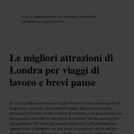
Immagine /
Google AI
Point A Hotels
/
Londra
/
Point A London, Shoreditch
/
Attrazioni per viaggi di lavoro
Le migliori attrazioni di
Londra per viaggi di
lavoro e brevi pause
Se vai a Londra per un breve viaggio di lavoro, trova modi rapidi per
scoprire la vita locale senza perdere tempo. Questa guida indica
attrazioni di Londra vicine ai mezzi di trasporto, così puoi infilare una
passeggiata o un caffè in una pausa tra riunioni. Fai una passeggiata
autoguidata a Old Street per scoprire street art e caffè indipendenti,
oppure inizia la giornata con una sosta in un piccolo parco urbano a
Boundary Gardens. Per una dose di storia, guarda la tomba romana