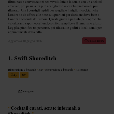
illuminati e conversazioni scorrevoli. Inizia la serata con un cocktail
creativo, poi passa a un pub accogliente se cerchi qualcosa di più
rilassato. Usa i consigli rapidi per scegliere i migliori cocktail che
Londra ha da offrire e le note sui quartieri per decidere dove bere a
Londra a seconda dell'umore. Questa guida è pensata per coppie che
valorizzano sapori eccellenti, comfort semplice e il tempismo giusto.
Leggila, pianifica un percorso, poi rilassati e goditi i locali serali per
appuntamenti della città.
Aggiornato
10 giugno 2026
6 min di lettura
Swift Shoreditch
Ristorazione e bevande
•
Bar
•
Ristorazione e bevande
•
Ristorante
4,7
5
Immagine /
“
Cocktail curati, serate informali a
Shoreditch.
”