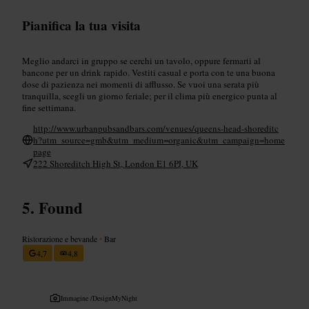
Pianifica la tua visita
Meglio andarci in gruppo se cerchi un tavolo, oppure fermarti al
bancone per un drink rapido. Vestiti casual e porta con te una buona
dose di pazienza nei momenti di afflusso. Se vuoi una serata più
tranquilla, scegli un giorno feriale; per il clima più energico punta al
fine settimana.
http://www.urbanpubsandbars.com/venues/queens-head-shoreditc
h?utm_source=gmb&utm_medium=organic&utm_campaign=home
page
222 Shoreditch High St, London E1 6PJ, UK
Found
Ristorazione e bevande
•
Bar
4,7
4,8
Immagine /
DesignMyNight