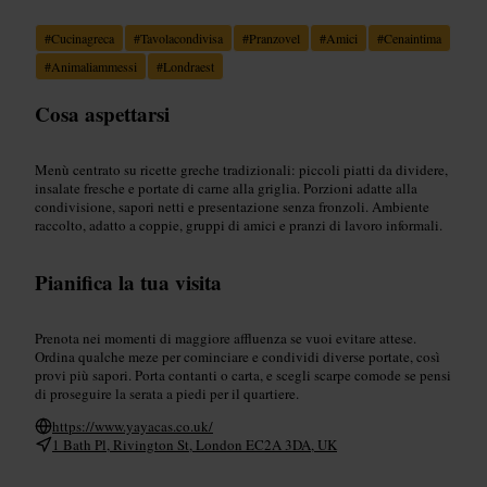
#
Cucinagreca
#
Tavolacondivisa
#
Pranzovel
#
Amici
#
Cenaintima
#
Animaliammessi
#
Londraest
Cosa aspettarsi
Menù centrato su ricette greche tradizionali: piccoli piatti da dividere,
insalate fresche e portate di carne alla griglia. Porzioni adatte alla
condivisione, sapori netti e presentazione senza fronzoli. Ambiente
raccolto, adatto a coppie, gruppi di amici e pranzi di lavoro informali.
Pianifica la tua visita
Prenota nei momenti di maggiore affluenza se vuoi evitare attese.
Ordina qualche meze per cominciare e condividi diverse portate, così
provi più sapori. Porta contanti o carta, e scegli scarpe comode se pensi
di proseguire la serata a piedi per il quartiere.
https://www.yayacas.co.uk/
1 Bath Pl, Rivington St, London EC2A 3DA, UK