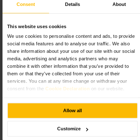
https://www.pizzapilgrims.co.uk/pizzerias/shoreditch/?utm_source=
Consent
Details
About
google&utm_medium=local&utm_campaign=gbplisting
136 Shoreditch High St, London E1 6JE, UK
This website uses cookies
Bengal Village - Best of Brick Lane
We use cookies to personalise content and ads, to provide
social media features and to analyse our traffic. We also
Ristorazione e bevande
•
Ristorante
share information about your use of our site with our social
4,7
4,7
media, advertising and analytics partners who may
combine it with other information that you’ve provided to
Immagine /
OpenTable
them or that they’ve collected from your use of their
services. You can at any time change or withdraw your
consent from the
Cookie Declaration
on our website.
“
Sapori del Bengala a Brick Lane
”
Allow all
Adatto a
Customize
#
CucinaBengalese
#
BrickLane
#
Curry
#
CiboDaCondividere
#
RistoranteLondra