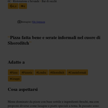
€€
•
Ristorazione e bevande
•
Bar di succhi
4,4
4
Immagine /
Ole Sørensen
“
Pizza fatta bene e serate informali nel cuore di
Shoreditch
”
Adatto a
#
Pizza
#
Pizzeria
#
Londra
#
Shoreditch
#
Ceneinformali
#
Gruppi
Cosa aspettarsi
Menu dominato da pizze con base sottile e ingredienti freschi, ma con
proposte diverse come lasagne e piatti speciali a tema. In passato sono