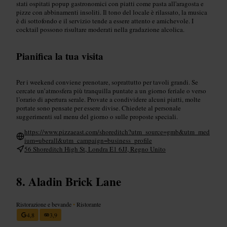
stati ospitati popup gastronomici con piatti come pasta all'aragosta e
pizze con abbinamenti insoliti. Il tono del locale è rilassato, la musica
è di sottofondo e il servizio tende a essere attento e amichevole. I
cocktail possono risultare moderati nella gradazione alcolica.
Pianifica la tua visita
Per i weekend conviene prenotare, soprattutto per tavoli grandi. Se
cercate un’atmosfera più tranquilla puntate a un giorno feriale o verso
l’orario di apertura serale. Provate a condividere alcuni piatti, molte
portate sono pensate per essere divise. Chiedete al personale
suggerimenti sul menu del giorno o sulle proposte speciali.
https://www.pizzaeast.com/shoreditch?utm_source=gmb&utm_med
ium=uberall&utm_campaign=business_profile
56 Shoreditch High St, Londra E1 6JJ, Regno Unito
Aladin Brick Lane
Ristorazione e bevande
•
Ristorante
4,8
3,9