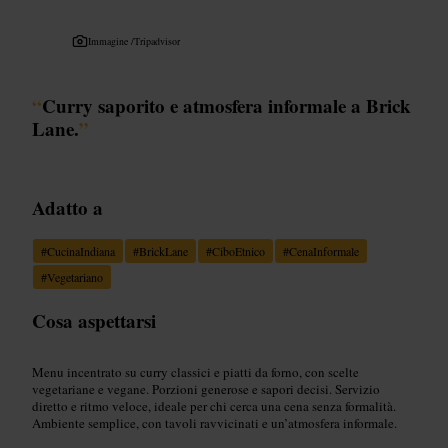
Immagine /
Tripadvisor
“
Curry saporito e atmosfera informale a Brick
Lane.
”
Adatto a
#
CucinaIndiana
#
BrickLane
#
CiboEtnico
#
CenaInformale
#
Vegetariano
Cosa aspettarsi
Menu incentrato su curry classici e piatti da forno, con scelte
vegetariane e vegane. Porzioni generose e sapori decisi. Servizio
diretto e ritmo veloce, ideale per chi cerca una cena senza formalità.
Ambiente semplice, con tavoli ravvicinati e un’atmosfera informale.