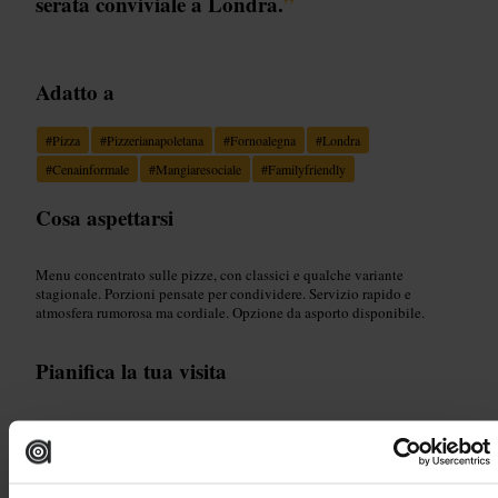
serata conviviale a Londra.
”
Adatto a
#
Pizza
#
Pizzerianapoletana
#
Fornoalegna
#
Londra
#
Cenainformale
#
Mangiaresociale
#
Familyfriendly
Cosa aspettarsi
Menu concentrato sulle pizze, con classici e qualche variante
stagionale. Porzioni pensate per condividere. Servizio rapido e
atmosfera rumorosa ma cordiale. Opzione da asporto disponibile.
Pianifica la tua visita
Vai in gruppo per provare più gusti. Ordina alcune pizze da dividere e
aggiungi uno o due contorni per varietà. Se sei di fretta scegli l'asporto.
Porta bambini, il locale è adatto alle famiglie ma resta vivace.