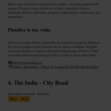
Menu corto incentrato su pasta fatta a mano e su poche proposte del
giorno. Cucina a vista e tavoli ravvicinati, atmosfera vivace e
informale. Servizio efficiente, porzioni condivisibili e attenzione agli
ingredienti.
Pianifica la tua visita
Arriva con tempo libero, soprattutto nei giorni di maggiore affluenza.
Se siete in gruppo tenete presente che lo spazio è limitato. Segnala
eventuali allergie o esigenze dietetiche al personale all'arrivo. Porta
una buona dose di pazienza per la fila e goditi il pasto senza fretta.
http://www.padella.co/
Padella, Shoreditch, 1 Phipp St, Londra EC2A 4PS, Regno Unito
The India - City Road
Ristorazione e bevande
•
Ristorante
4,7
4,8