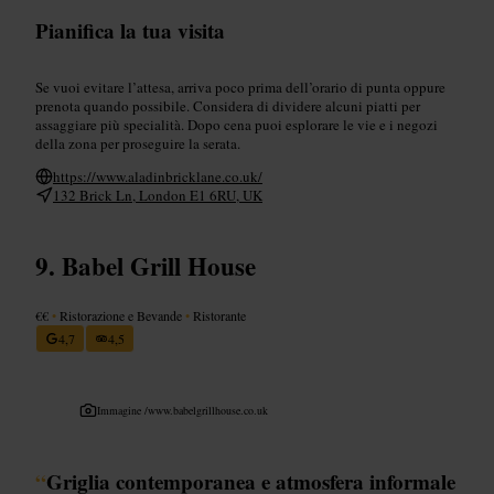
Pianifica la tua visita
Se vuoi evitare l’attesa, arriva poco prima dell’orario di punta oppure
prenota quando possibile. Considera di dividere alcuni piatti per
assaggiare più specialità. Dopo cena puoi esplorare le vie e i negozi
della zona per proseguire la serata.
https://www.aladinbricklane.co.uk/
132 Brick Ln, London E1 6RU, UK
Babel Grill House
€€
•
Ristorazione e Bevande
•
Ristorante
4,7
4,5
Immagine /
www.babelgrillhouse.co.uk
“
Griglia contemporanea e atmosfera informale