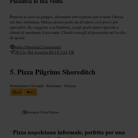
Pianifica la tua visita
Prenota se siete in gruppo, altrimenti arriva presto per evitare l'attesa
nei fine settimana. Ordina alcuni piatti da dividere, così provi più
specialità. Se viaggiate con bambini, scegli piatti meno speziati o
chiedi di moderare il piccante. Chiedi consigli al personale sul livello
di spezie.
https://theindia2.restaurant/
20 City Rd, London EC1Y 2AJ, UK
Pizza Pilgrims Shoreditch
Ristorazione e bevande
•
Ristorante
•
Pizzeria
4,8
4,3
Immagine /
Pizza Pilgrims
“
Pizza napoletana informale, perfetta per una