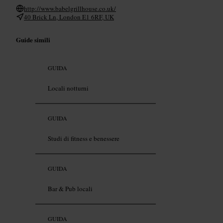
http://www.babelgrillhouse.co.uk/
40 Brick Ln, London E1 6RF, UK
Guide simili
GUIDA
Locali notturni
GUIDA
Studi di fitness e benessere
GUIDA
Bar & Pub locali
GUIDA