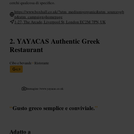
cerchi qualcosa di specifico.
https://www.boxhall.co.uk/?utm_medium=organic&utm_source=gb
p&utm_campaign=homepage
1-27, The Arcade, Liverpool St, London EC2M 7PN, UK
YAYACAS Authentic Greek
Restaurant
Cibo e bevande
•
Ristorante
4,9
Immagine /
www.yayacas.co.uk
“
Gusto greco semplice e conviviale.
”
Adatto a