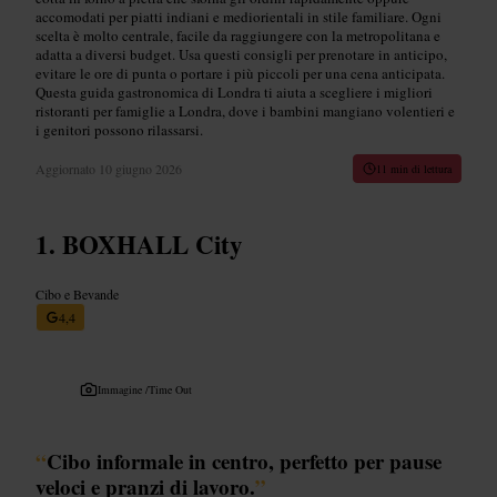
accomodati per piatti indiani e mediorientali in stile familiare. Ogni
scelta è molto centrale, facile da raggiungere con la metropolitana e
adatta a diversi budget. Usa questi consigli per prenotare in anticipo,
evitare le ore di punta o portare i più piccoli per una cena anticipata.
Questa guida gastronomica di Londra ti aiuta a scegliere i migliori
ristoranti per famiglie a Londra, dove i bambini mangiano volentieri e
i genitori possono rilassarsi.
Aggiornato
10 giugno 2026
11 min di lettura
BOXHALL City
Cibo e Bevande
4,4
Immagine /
Time Out
“
Cibo informale in centro, perfetto per pause
veloci e pranzi di lavoro.
”