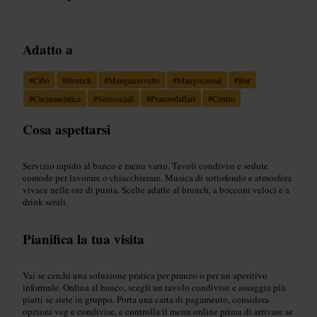
Adatto a
#
Cibo
#
Brunch
#
Mangiaresvelto
#
Mangocasual
#
Bar
#
Cucinaasiatica
#
Seresociali
#
Pranzodaffari
#
Centro
Cosa aspettarsi
Servizio rapido al banco e menu vario. Tavoli condivisi e sedute
comode per lavorare o chiacchierare. Musica di sottofondo e atmosfera
vivace nelle ore di punta. Scelte adatte al brunch, a bocconi veloci e a
drink serali.
Pianifica la tua visita
Vai se cerchi una soluzione pratica per pranzo o per un aperitivo
informale. Ordina al banco, scegli un tavolo condiviso e assaggia più
piatti se siete in gruppo. Porta una carta di pagamento, considera
opzioni veg e condivise, e controlla il menu online prima di arrivare se