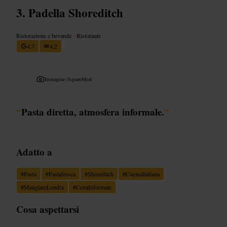
Padella Shoreditch
Ristorazione e bevande
•
Ristorante
4,7
4,2
Immagine /
SquareMeal
“
Pasta diretta, atmosfera informale.
”
Adatto a
#
Pasta
#
Pastafresca
#
Shoreditch
#
CucinaItaliana
#
MangiareLondra
#
CenaInformale
Cosa aspettarsi