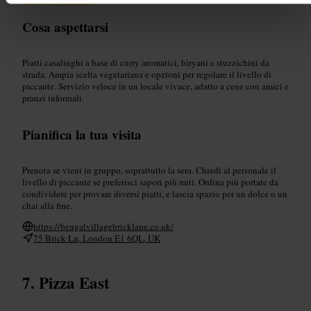
Cosa aspettarsi
Piatti casalinghi a base di curry aromatici, biryani e stuzzichini da
strada. Ampia scelta vegetariana e opzioni per regolare il livello di
piccante. Servizio veloce in un locale vivace, adatto a cene con amici e
pranzi informali.
Pianifica la tua visita
Prenota se vieni in gruppo, soprattutto la sera. Chiedi al personale il
livello di piccante se preferisci sapori più miti. Ordina più portate da
condividere per provare diversi piatti, e lascia spazio per un dolce o un
chai alla fine.
https://bengalvillagebricklane.co.uk/
75 Brick Ln, London E1 6QL, UK
Pizza East