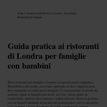
Immagine /
Google AI
Point A Hotels
/
Londra
/
Point A London, Shoreditch
/
Ristoranti per famiglie
Guida pratica ai ristoranti
di Londra per famiglie
con bambini
Trova ristoranti per famiglie a Londra con questa guida compatta a
Shoreditch e alle strade circostanti, mettendo in luce i migliori posti
dove mangiare a Londra per le famiglie. Ci concentriamo su locali che
rendono i pasti in famiglia più facili: servizio veloce, piatti da
condividere, opzioni senza glutine e sedute rilassate. Inizia la giornata
con un brunch informale in un mercato gastronomico, prova una pizza
cotta in forno a pietra che sforna gli ordini rapidamente oppure