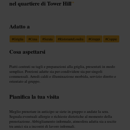
nel quartiere di Tower Hill
”
Adatto a
#
Griglia
#
Cena
#
Serata
#
RistoranteLondra
#
Gruppi
#
Coppie
Cosa aspettarsi
Piatti centrati su tagli e preparazioni alla griglia, presentati in modo
semplice. Porzioni adatte sia per condividere sia per singoli
commensali. Arredi caldi e illuminazione morbida, servizio diretto e
orientato al gruppo.
Pianifica la tua visita
Meglio prenotare in anticipo se siete in gruppo o andate la sera.
Segnala eventuali allergie o richieste dietetiche al momento della
prenotazione. Abbigliamento informale, atmosfera adatta sia a uscite
tra amici sia a incontri di lavoro informali.