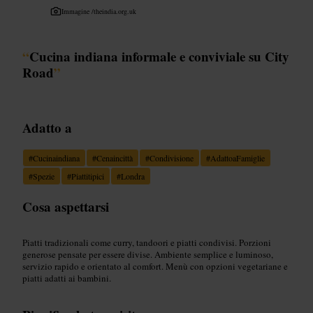
Immagine /
theindia.org.uk
“
Cucina indiana informale e conviviale su City
Road
”
Adatto a
#
Cucinaindiana
#
Cenaincittà
#
Condivisione
#
AdattoaFamiglie
#
Spezie
#
Piattitipici
#
Londra
Cosa aspettarsi
Piatti tradizionali come curry, tandoori e piatti condivisi. Porzioni
generose pensate per essere divise. Ambiente semplice e luminoso,
servizio rapido e orientato al comfort. Menù con opzioni vegetariane e
piatti adatti ai bambini.