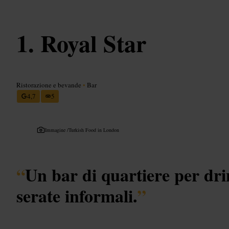
Royal Star
Ristorazione e bevande
•
Bar
4,7
5
Immagine /
Turkish Food in London
“
Un bar di quartiere per dri
serate informali.
”