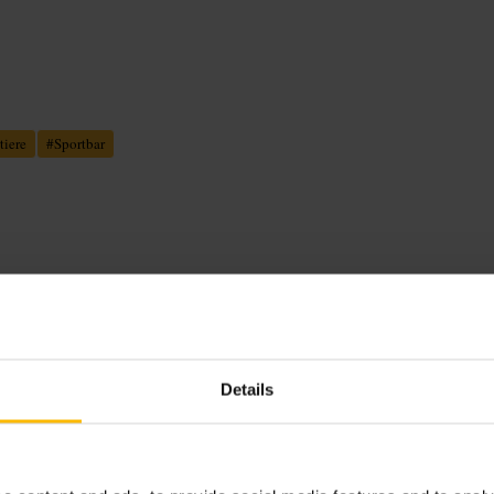
tiere
#
Sportbar
 proiettati in serata. Clientela varia:
Servizio diretto e senza fronzoli,
Details