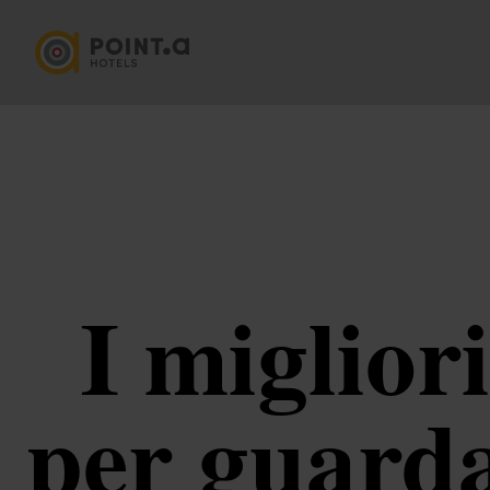
I miglior
per guardar