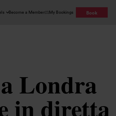
els
Become a Member
My Bookings
Book
r a Londra
e in diretta