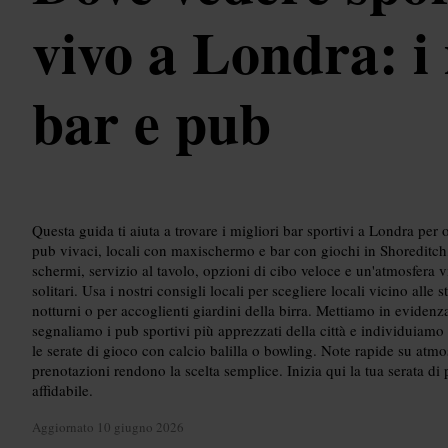
vivo a Londra: i 
bar e pub
Questa guida ti aiuta a trovare i migliori bar sportivi a Londra per o
pub vivaci, locali con maxischermo e bar con giochi in Shoreditch, S
schermi, servizio al tavolo, opzioni di cibo veloce e un'atmosfera v
solitari. Usa i nostri consigli locali per scegliere locali vicino alle 
notturni o per accoglienti giardini della birra. Mettiamo in evidenz
segnaliamo i pub sportivi più apprezzati della città e individuiamo l
le serate di gioco con calcio balilla o bowling. Note rapide su atmo
prenotazioni rendono la scelta semplice. Inizia qui la tua serata di p
affidabile.
Aggiornato
10 giugno 2026