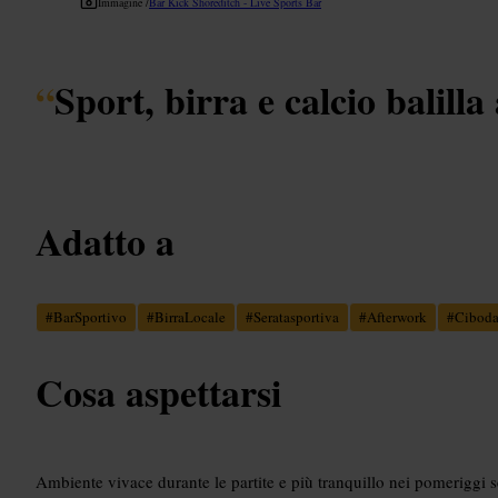
Immagine /
Bar Kick Shoreditch - Live Sports Bar
“
Sport, birra e calcio balill
Adatto a
#
BarSportivo
#
BirraLocale
#
Seratasportiva
#
Afterwork
#
Cibod
Cosa aspettarsi
Ambiente vivace durante le partite e più tranquillo nei pomeriggi s