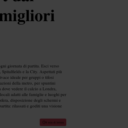
migliori
gni giornata di partita. Esci verso
pitalfields e la City. Aspettati più
ivace ideale per gruppi o tifosi
stazioni della metro, per spuntini
a dove vedere il calcio a Londra,
ocali adatti alle famiglie e luoghi per
sfera, disposizione degli schermi e
artita: rilassati e goditi una visione
8 min di lettura