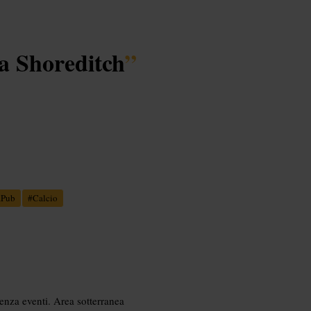
a a Shoreditch
”
aPub
#
Calcio
enza eventi. Area sotterranea