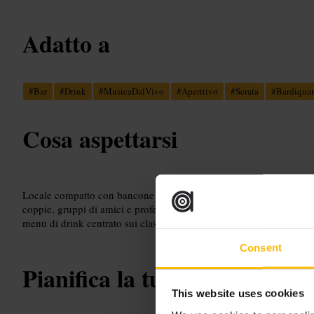
Adatto a
#
Bar
#
Drink
#
MusicaDalVivo
#
Aperitivo
#
Serata
#
Bardiquar
Cosa aspettarsi
Locale compatto con bancone e tavoli stretti. Musica dal vivo e sport
coppie, gruppi di amici e professionisti che escono dopo il lavoro. 
menu di drink centrato sui classici e qualche spuntino informale.
Consent
Pianifica la tua visita
This website uses cookies