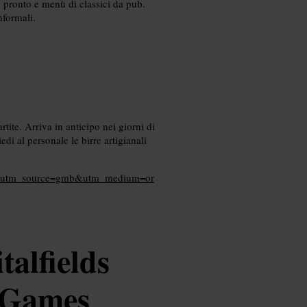
io pronto e menù di classici da pub.
nformali.
tite. Arriva in anticipo nei giorni di
di al personale le birre artigianali
rms?utm_source=gmb&utm_medium=or
talfields
 Games