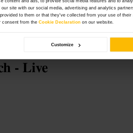
e content and ads, to provide social media features and to analy
 our site with our social media, advertising and analytics partn
pagina social del locale per
er chi è da solo, tavoli vicini al
 provided to them or that they’ve collected from your use of thei
r consent from the
Cookie Declaration
on our website.
Customize
h - Live