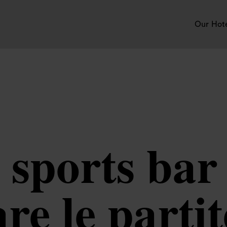
Our Hot
i sports ba
e le partit