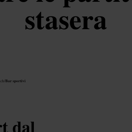
stasera
Bar sportivi
tch
/
t dal