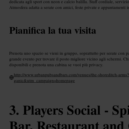
dedicata agli sport con neon e calcio balilla. Staff cordiale, serviz
Atmosfera adatta a serate con amici, feste private e appuntamenti i
Pianifica la tua visita
Prenota uno spazio se vieni in gruppo, soprattutto per serate con par
grande evento per trovare il posto migliore vicino agli schermi. Chie
disponibili e prenota una cabina se vuoi più privacy.
http://www.urbanpubsandbars.com/venues/the-shoreditch-a
ganic&utm_campaign=homepage
Players Social - Spi
Bar, Restaurant and