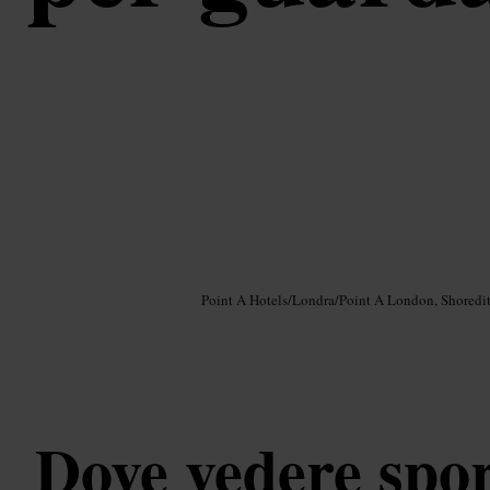
Immagine /
Google AI
Point A Hotels
/
Londra
/
Point A London, Shoredi
Dove vedere spor