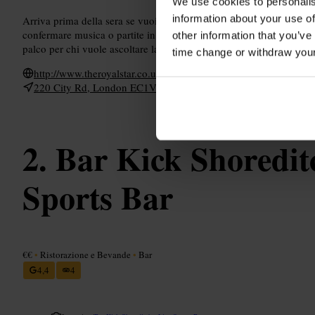
We use cookies to personalis
information about your use of
Arriva prima della sera se vuoi un tavolo per gruppo. Controlla la 
confermare musica o partite in programma. Scegli posti al bancone p
other information that you’ve
palco per chi vuole ascoltare la musica.
time change or withdraw you
http://www.theroyalstar.co.uk/
220 City Rd, London EC1V 2PN, Regno Unito
Bar Kick Shoreditc
Sports Bar
€€
•
Ristorazione e Bevande
•
Bar
4,4
4