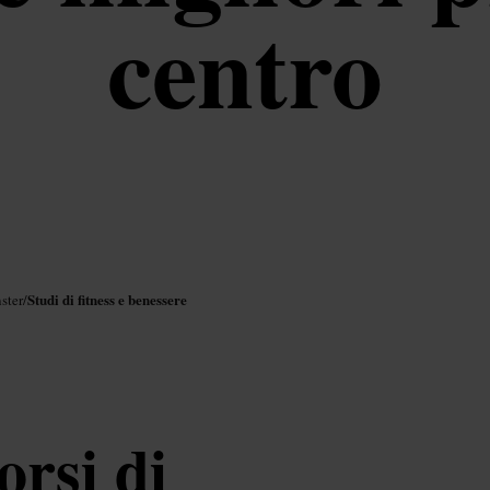
centro
Studi di fitness e benessere
ster
/
orsi di