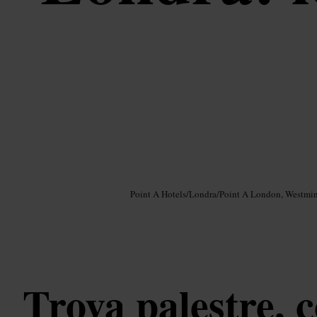
Immagine /
Google AI
Point A Hotels
/
Londra
/
Point A London, Westmin
Trova palestre, c