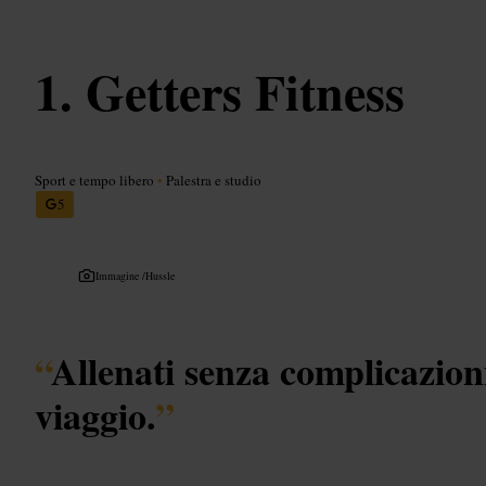
Getters Fitness
Sport e tempo libero
•
Palestra e studio
5
Immagine /
Hussle
“
Allenati senza complicazion
viaggio.
”