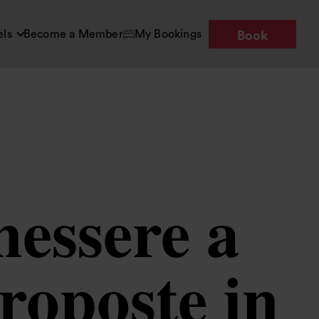
els
Become a Member
My Bookings
Book
enessere a
roposte in