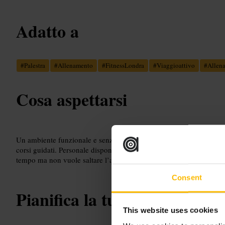
Adatto a
#
Palestra
#
Allenamento
#
FitnessLondra
#
Viaggioattivo
#
Allen
Cosa aspettarsi
Un ambiente funzionale e senza fronzoli. Spazio per esercizi cardio
corsi guidati. Personale disponibile per indicare programmi brevi e
tempo ma non vuole saltare l’allenamento.
Consent
Pianifica la tua visita
This website uses cookies