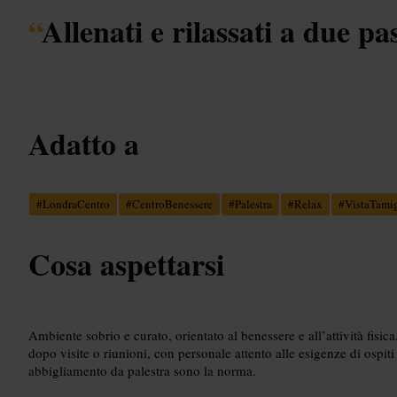
“
Allenati e rilassati a due pa
Adatto a
#
LondraCentro
#
CentroBenessere
#
Palestra
#
Relax
#
VistaTami
Cosa aspettarsi
Ambiente sobrio e curato, orientato al benessere e all’attività fisic
dopo visite o riunioni, con personale attento alle esigenze di ospit
abbigliamento da palestra sono la norma.