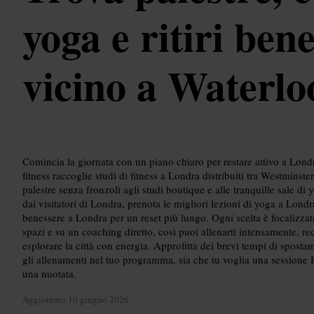
yoga e ritiri ben
vicino a Waterlo
Comincia la giornata con un piano chiaro per restare attivo a Londr
fitness raccoglie studi di fitness a Londra distribuiti tra Westminst
palestre senza fronzoli agli studi boutique e alle tranquille sale di
dai visitatori di Londra, prenota le migliori lezioni di yoga a Londra pe
benessere a Londra per un reset più lungo. Ogni scelta è focalizzata
spazi e su un coaching diretto, così puoi allenarti intensamente, rec
esplorare la città con energia. Approfitta dei brevi tempi di spostam
gli allenamenti nel tuo programma, sia che tu voglia una sessione
una nuotata.
Aggiornato
10 giugno 2026