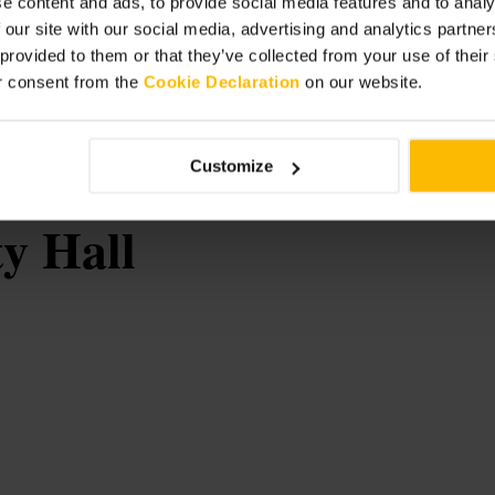
e content and ads, to provide social media features and to analy
 our site with our social media, advertising and analytics partn
ontrolla la disponibilità delle
a le classi più richieste se vuoi
 provided to them or that they’ve collected from your use of thei
 per riporre le tue cose.
r consent from the
Cookie Declaration
on our website.
Customize
y Hall