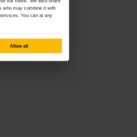
se our traffic. We also share
ers who may combine it with
r services. You can at any
Allow all