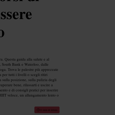
essere
o
a. Questa guida alla salute e al
er, South Bank e Waterloo, dalle
 yoga. Trova le palestre più apprezzate
r tutti i livelli o scegli ritiri
 sulla posizione, sulla pulizia degli
uperare bene, rilassarti e uscire a
ento e di consigli pratici per inserire
 HIIT veloce, un allungamento lento o
11 min di lettura