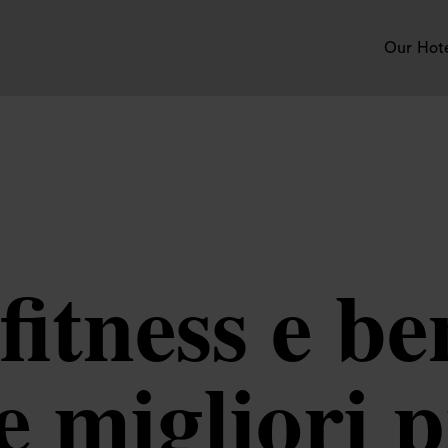
Our Hot
fitness e b
e migliori p