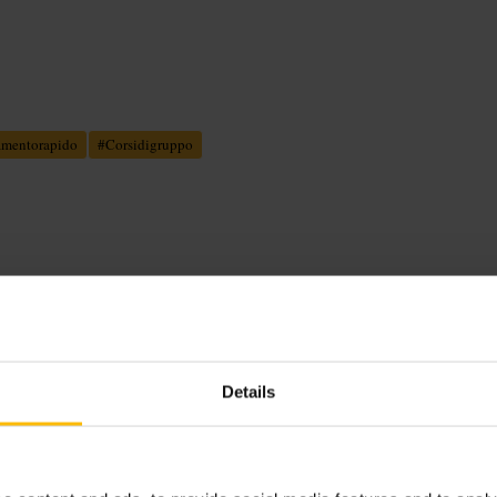
amentorapido
#
Corsidigruppo
vascolari e sessioni con pesi, oltre a
 mirati. Buona scelta per chi ha poco
Details