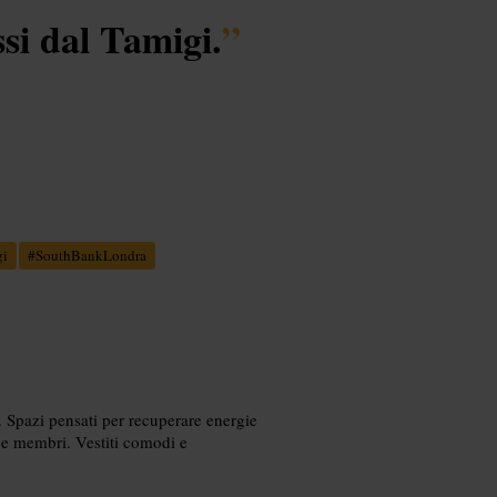
ssi dal Tamigi.
”
gi
#
SouthBankLondra
a. Spazi pensati per recuperare energie
i e membri. Vestiti comodi e