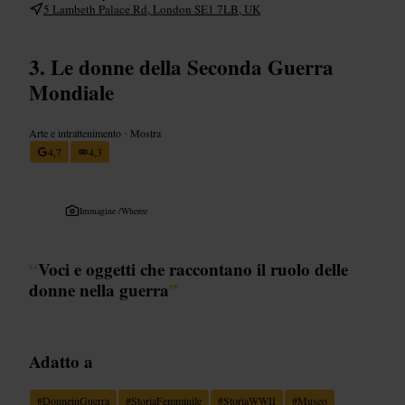
5 Lambeth Palace Rd, London SE1 7LB, UK
Le donne della Seconda Guerra
Mondiale
Arte e intrattenimento
•
Mostra
4,7
4,3
Immagine /
Wheree
“
Voci e oggetti che raccontano il ruolo delle
donne nella guerra
”
Adatto a
#
DonneinGuerra
#
StoriaFemminile
#
StoriaWWII
#
Museo