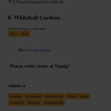
79 Whitehall, London SW1A 2NS, UK
Whitehall Gardens
Luoghi di Interesse e All'Aperto
4,7
4,5
Immagine /
Willy van Alphen
“
Pausa verde vicino al Tamigi
”
Adatto a
#
Giardini
#
Passeggiata
#
NaturaInCittà
#
Storia
#
Relax
#
Fotografia
#
Famiglie
#
CaniBenvenuti