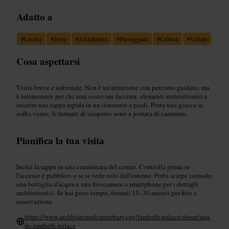
Adatto a
#
Londra
#
Torre
#
Architettura
#
Passeggiate
#
Cultura
#
Vedute
Cosa aspettarsi
Visita breve e informale. Non è un'attrazione con percorso guidato, ma
è interessante per chi ama osservare facciate, elementi architettonici e
inserire una tappa rapida in un itinerario a piedi. Porta una giacca se
soffia vento, le fermate di trasporto sono a portata di cammino.
Pianifica la tua visita
Incluì la tappa in una camminata del centro. Controlla prima se
l'accesso è pubblico o se si vede solo dall'esterno. Porta scarpe comode,
una bottiglia d'acqua e una fotocamera o smartphone per i dettagli
architettonici. Se hai poco tempo, fermati 15–30 minuti per foto e
osservazione.
https://www.archbishopofcanterbury.org/lambeth-palace/about/insi
de-lambeth-palace