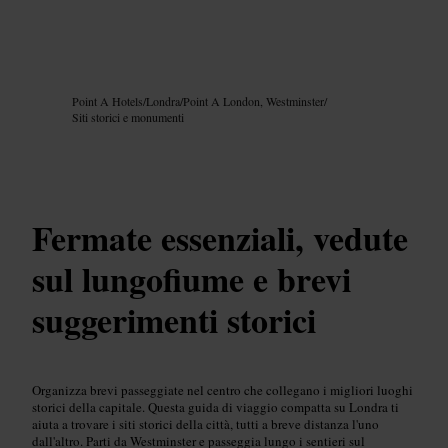
Immagine /
Google AI
Point A Hotels
/
Londra
/
Point A London, Westminster
/
Siti storici e monumenti
Fermate essenziali, vedute
sul lungofiume e brevi
suggerimenti storici
Organizza brevi passeggiate nel centro che collegano i migliori luoghi
storici della capitale. Questa guida di viaggio compatta su Londra ti
aiuta a trovare i siti storici della città, tutti a breve distanza l'uno
dall'altro. Parti da Westminster e passeggia lungo i sentieri sul