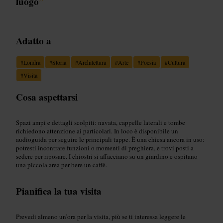
luogo
”
Adatto a
#
Londra
#
Storia
#
Architettura
#
Arte
#
Poesia
#
Cultura
#
Visita
Cosa aspettarsi
Spazi ampi e dettagli scolpiti: navata, cappelle laterali e tombe
richiedono attenzione ai particolari. In loco è disponibile un
audioguida per seguire le principali tappe. È una chiesa ancora in uso:
potresti incontrare funzioni o momenti di preghiera, e trovi posti a
sedere per riposare. I chiostri si affacciano su un giardino e ospitano
una piccola area per bere un caffè.
Pianifica la tua visita
Prevedi almeno un’ora per la visita, più se ti interessa leggere le