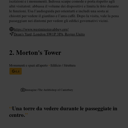
iscrizioni e i monumenti. Indossa scarpe comode e porta rispetto agli
altri visitatori: abbassa il volume dei dispositivi e limita le foto durante
le funzioni. Usa l’audioguida per orientarti e includi una sosta ai
chiostri per vedere il giardino e l’area caffè. Dopo la visita, vale la pena
passeggiare nei dintorni per vedere gli edifici governativi vicini.
https://www.westminster-abbey.org/
Dean's Yard, London SW1P 3PA, Regno Unito
Morton's Tower
Monumenti e spazi all'aperto
•
Edificio / Struttura
4,4
Immagine /
The Archbishop of Canterbury
“
Una torre da vedere durante le passeggiate in
centro.
”