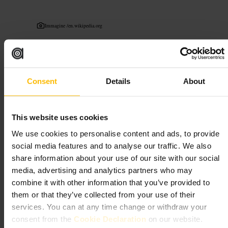
Immagine /
en.wikipedia.org
“
Torre neogotica sul Tamigi, perfetta per una
passeggiata fotografica.
”
Consent
Details
About
Adatto a
This website uses cookies
#
Londra
#
Architettura
#
Tamigi
#
Passeggiata
#
Fotografiaurbana
We use cookies to personalise content and ads, to provide
#
Storia
social media features and to analyse our traffic. We also
share information about your use of our site with our social
Cosa aspettarsi
media, advertising and analytics partners who may
combine it with other information that you’ve provided to
Una visita esterna: facciata in pietra, pinnacoli e sculture visibili dal
them or that they’ve collected from your use of their
passeggio lungo il fiume. Non è un'attrazione pensata per soste lunghe,
services. You can at any time change or withdraw your
ma offre spunti fotografici e si inserisce bene in un giro a piedi del
consent from the
Cookie Declaration
on our website.
centro.