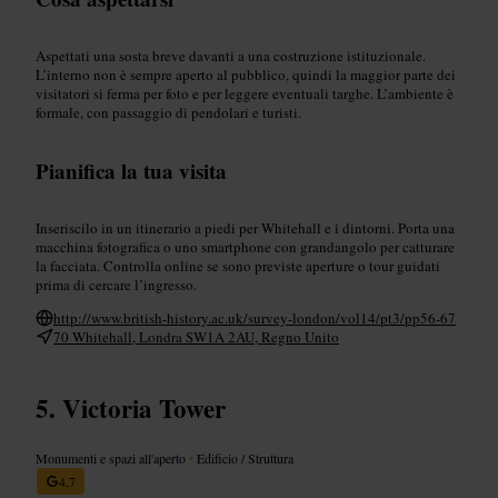
Aspettati una sosta breve davanti a una costruzione istituzionale.
L’interno non è sempre aperto al pubblico, quindi la maggior parte dei
visitatori si ferma per foto e per leggere eventuali targhe. L’ambiente è
formale, con passaggio di pendolari e turisti.
Pianifica la tua visita
Inseriscilo in un itinerario a piedi per Whitehall e i dintorni. Porta una
macchina fotografica o uno smartphone con grandangolo per catturare
la facciata. Controlla online se sono previste aperture o tour guidati
prima di cercare l’ingresso.
http://www.british-history.ac.uk/survey-london/vol14/pt3/pp56-67
70 Whitehall, Londra SW1A 2AU, Regno Unito
Victoria Tower
Monumenti e spazi all'aperto
•
Edificio / Struttura
4,7