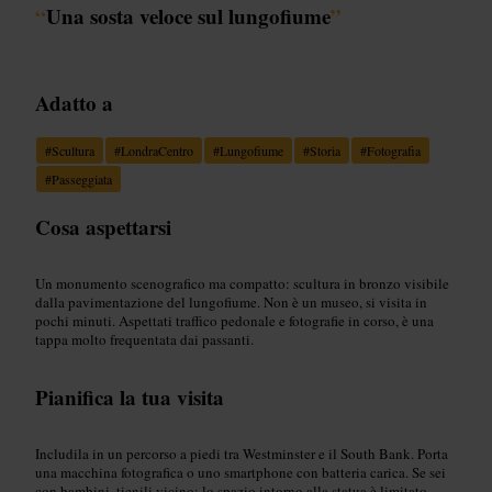
“
Una sosta veloce sul lungofiume
”
Adatto a
#
Scultura
#
LondraCentro
#
Lungofiume
#
Storia
#
Fotografia
#
Passeggiata
Cosa aspettarsi
Un monumento scenografico ma compatto: scultura in bronzo visibile
dalla pavimentazione del lungofiume. Non è un museo, si visita in
pochi minuti. Aspettati traffico pedonale e fotografie in corso, è una
tappa molto frequentata dai passanti.
Pianifica la tua visita
Includila in un percorso a piedi tra Westminster e il South Bank. Porta
una macchina fotografica o uno smartphone con batteria carica. Se sei
con bambini, tienili vicino: lo spazio intorno alla statua è limitato.