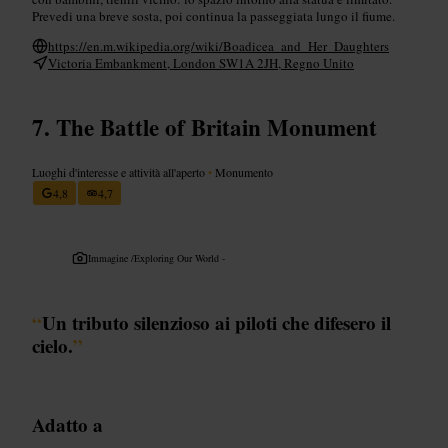
Prevedi una breve sosta, poi continua la passeggiata lungo il fiume.
https://en.m.wikipedia.org/wiki/Boadicea_and_Her_Daughters
Victoria Embankment, London SW1A 2JH, Regno Unito
The Battle of Britain Monument
Luoghi d'interesse e attività all'aperto
•
Monumento
4,8
4,7
Immagine /
Exploring Our World -
“
Un tributo silenzioso ai piloti che difesero il
cielo.
”
Adatto a