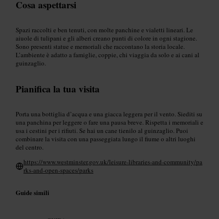
Cosa aspettarsi
Spazi raccolti e ben tenuti, con molte panchine e vialetti lineari. Le
aiuole di tulipani e gli alberi creano punti di colore in ogni stagione.
Sono presenti statue e memoriali che raccontano la storia locale.
L’ambiente è adatto a famiglie, coppie, chi viaggia da solo e ai cani al
guinzaglio.
Pianifica la tua visita
Porta una bottiglia d’acqua e una giacca leggera per il vento. Siediti su
una panchina per leggere o fare una pausa breve. Rispetta i memoriali e
usa i cestini per i rifiuti. Se hai un cane tienilo al guinzaglio. Puoi
combinare la visita con una passeggiata lungo il fiume o altri luoghi
del centro.
https://www.westminster.gov.uk/leisure-libraries-and-community/pa
rks-and-open-spaces/parks
Guide simili