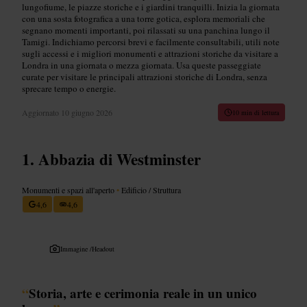
lungofiume, le piazze storiche e i giardini tranquilli. Inizia la giornata
con una sosta fotografica a una torre gotica, esplora memoriali che
segnano momenti importanti, poi rilassati su una panchina lungo il
Tamigi. Indichiamo percorsi brevi e facilmente consultabili, utili note
sugli accessi e i migliori monumenti e attrazioni storiche da visitare a
Londra in una giornata o mezza giornata. Usa queste passeggiate
curate per visitare le principali attrazioni storiche di Londra, senza
sprecare tempo o energie.
Aggiornato
10 giugno 2026
10 min di lettura
Abbazia di Westminster
Monumenti e spazi all'aperto
•
Edificio / Struttura
4,6
4,6
Immagine /
Headout
“
Storia, arte e cerimonia reale in un unico