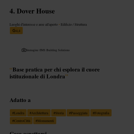
Dover House
Luoghi d'interesse e aree all'aperto
•
Edificio / Struttura
4,4
Immagine /
IMS Building Solutions
“
Base pratica per chi esplora il cuore
istituzionale di Londra
”
Adatto a
#
Londra
#
Architettura
#
Storia
#
Passeggiata
#
Fotografia
#
CentroCittà
#
Monumenti
Cosa aspettarsi