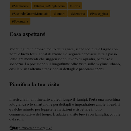
#
Memoriale
#
BattagliaDInghilterra
#
Storia
#
SecondaGuerraMondiale
#
Londra
#
Memoria
#
Passeggiata
#
Fotografia
Cosa aspettarsi
Vedrai figure in bronzo molto dettagliate, scene scolpite e targhe con
nomi e brevi testi. L'installazione è disegnata per essere letta a passo
lento, tra momenti che suggeriscono lavoro di squadra, partenze e
soccorso. La posizione sul lungofiume offre viste sullo skyline urbano,
così la visita alterna attenzione ai dettagli e panorami aperti.
Pianifica la tua visita
Inseriscila in un itinerario a piedi lungo il Tamigi. Porta una macchina
fotografica o lo smartphone per dettagli e inquadrature ampie. Prenditi
qualche minuto per leggere le iscrizioni e rispettare il tono
commemorativo del luogo. È adatta a visite brevi con famiglia, coppie
o da soli.
http://www.bbm.org.uk/