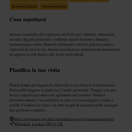
#
LondraCulturale
#
MemoriaStorica
Cosa aspettarsi
Sezioni tematiche che esplorano ruoli diversi: militare, industriale,
sociale. Oggetti personali e uniformi esposti insieme a filmati e
testimonianze audio. Pannelli informativi chiari e percorsi adatti a
visitatori di tutte le età. Alcune installazioni multimediali permettono
un approccio più diretto alle storie individuali.
Pianifica la tua visita
Prendi tempo per leggere le didascalie e ascoltare le testimonianze.
Porta cuffie leggere se preferisci l’audio personale. Viaggia con una
borsa compatta per muoverti agilmente nei corridoi. Verifica
preventivamente l’accessibilità se arrivi con passeggino o sedia a
rotelle. Combina la visita con altri luoghi di memoria nella zona per
una giornata completa.
https://www.npg.org.uk/visit/walking-tour/st-james-tour/stop-5
Whitehall, London SW1A, UK