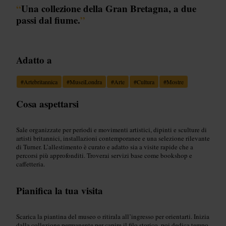
“
Una collezione della Gran Bretagna, a due
passi dal fiume.
”
Adatto a
#
Artebritannica
#
MuseiLondra
#
Arte
#
Cultura
#
Mostre
Cosa aspettarsi
Sale organizzate per periodi e movimenti artistici, dipinti e sculture di
artisti britannici, installazioni contemporanee e una selezione rilevante
di Turner. L’allestimento è curato e adatto sia a visite rapide che a
percorsi più approfonditi. Troverai servizi base come bookshop e
caffetteria.
Pianifica la tua visita
Scarica la piantina del museo o ritirala all’ingresso per orientarti. Inizia
dalla collezione permanente per capire il filo storico, poi dedica tempo