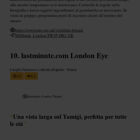
alle mostre temporanee se ti interessano. Controlla le regole sulla
fotografia e lascia oggetti ingombranti al guardaroba se necessario. Se
vieni in gruppo, programma punti di incontro chiari all’interno del
museo.
https://www.tate.org.uk/visit/tate-britain
Millbank, London SW1P 4RG, UK
lastminute.com London Eye
Luoghi d'interesse e attività all'aperto
•
Piazza
4,5
4,3
Immagine /
London Theatre
“
Una vista larga sul Tamigi, perfetta per tutte
le età
”