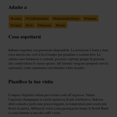
Adatto a
#
Londra
#
VistaPanoramica
#
PanoramaSulTamigi
#
Famiglia
#
Coppie
#
Foto
#
Tramonto
#
Serata
Cosa aspettarsi
Imbarco regolare con personale disponibile. La rotazione è lenta e dura
circa mezza ora, così si ha il tempo per guardare e scattare foto. Le
cabine sono luminose e comode, possono ospitare gruppi di persone
che condividono lo stesso spazio. All’interno vengono proposti servizi
opzionali, come esperienze con brindisi e foto ricordo.
Pianifica la tua visita
Compra i biglietti online per evitare code all’ingresso. Valuta
l’opzione champagne se cerchi qualcosa di più celebrativo. Indossa
abiti comodi e porta una giacca leggera, la temperatura può essere più
fresca in quota. Abbina la visita a una passeggiata lungo la South Bank
o a una fermata a uno dei caffè vicini.