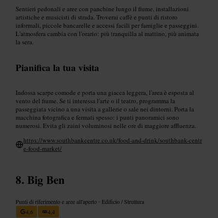
Sentieri pedonali e aree con panchine lungo il fiume, installazioni
artistiche e musicisti di strada. Troverai caffè e punti di ristoro
informali, piccole bancarelle e accessi facili per famiglie e passeggini.
L'atmosfera cambia con l'orario: più tranquilla al mattino, più animata
la sera.
Pianifica la tua visita
Indossa scarpe comode e porta una giacca leggera, l'area è esposta al
vento del fiume. Se ti interessa l'arte o il teatro, programma la
passeggiata vicino a una visita a gallerie o sale nei dintorni. Porta la
macchina fotografica e fermati spesso: i punti panoramici sono
numerosi. Evita gli zaini voluminosi nelle ore di maggiore affluenza.
https://www.southbankcentre.co.uk/food-and-drink/southbank-centr
e-food-market/
Big Ben
Punti di riferimento e aree all'aperto
•
Edificio / Struttura
4,6
4,4