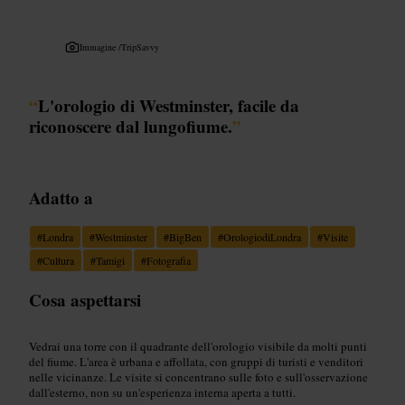
Immagine /
TripSavvy
“
L'orologio di Westminster, facile da
riconoscere dal lungofiume.
”
Adatto a
#
Londra
#
Westminster
#
BigBen
#
OrologiodiLondra
#
Visite
#
Cultura
#
Tamigi
#
Fotografia
Cosa aspettarsi
Vedrai una torre con il quadrante dell'orologio visibile da molti punti
del fiume. L'area è urbana e affollata, con gruppi di turisti e venditori
nelle vicinanze. Le visite si concentrano sulle foto e sull'osservazione
dall'esterno, non su un'esperienza interna aperta a tutti.