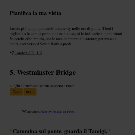
Pianifica la tua visita
Lascia più tempo per cambi e security nelle ore di punta. Tieni i
biglietti o la carta a portata di mano e segui le indicazioni per i binari.
Se cerchi cibo rapido, usa le aree commerciali interne; per musei e
teatri, esci verso il South Bank a piedi.
London SE1, UK
Westminster Bridge
Luoghi di interesse e attività all'aperto
•
Ponte
4,6
4,1
Immagine /
Photo by Pixabay on Pexels
“
Cammina sul ponte, guarda il Tamigi.
”