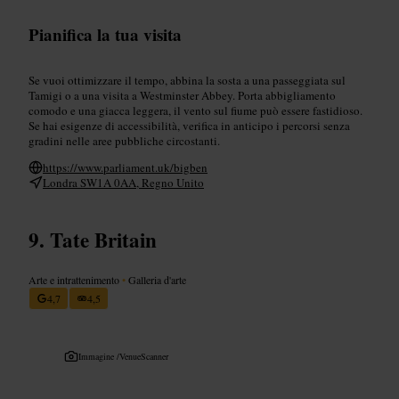
Pianifica la tua visita
Se vuoi ottimizzare il tempo, abbina la sosta a una passeggiata sul
Tamigi o a una visita a Westminster Abbey. Porta abbigliamento
comodo e una giacca leggera, il vento sul fiume può essere fastidioso.
Se hai esigenze di accessibilità, verifica in anticipo i percorsi senza
gradini nelle aree pubbliche circostanti.
https://www.parliament.uk/bigben
Londra SW1A 0AA, Regno Unito
Tate Britain
Arte e intrattenimento
•
Galleria d'arte
4,7
4,5
Immagine /
VenueScanner