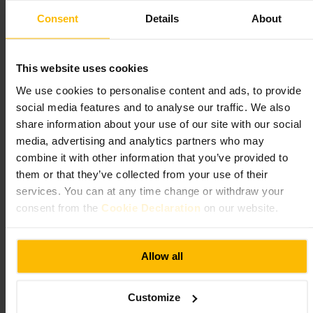
Consent
Details
About
Cosa aspettarsi
Vasche panoramiche, percorsi percorribili con passeggino e punti
This website uses cookies
dedicati alle specie più grandi. Troverai pannelli informativi e attività
pensate per famiglie, oltre a vasche tattili dove toccare alcune creature
We use cookies to personalise content and ads, to provide
marine. L’illuminazione è studiata per riprodurre ambienti sottomarini,
social media features and to analyse our traffic. We also
quindi alcune zone sono più buie.
share information about your use of our site with our social
media, advertising and analytics partners who may
Pianifica la tua visita
combine it with other information that you’ve provided to
them or that they’ve collected from your use of their
Acquista i biglietti in anticipo quando possibile, così risparmi tempo
services. You can at any time change or withdraw your
in coda. Porta un passeggino pieghevole se viaggi con bimbi piccoli;
il percorso è prevalentemente pianeggiante. Indossa scarpe comode per
consent from the
Cookie Declaration
on our website.
camminare tra le vasche. C’è un negozio di souvenir e aree servizi sul
posto, controlla le modalità di accesso per gruppi scolastici o visite
guidate se ne hai bisogno.
Allow all
https://www.visitsealife.com/london/
Riverside Building, County Hall, Westminster Bridge Rd, London S
E1 7PB, UK
Customize