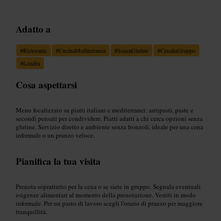
Adatto a
#
Ristorante
#
CucinaMediterranea
#
SenzaGlutine
#
CenaInGruppo
#
Londra
Cosa aspettarsi
Menu focalizzato su piatti italiani e mediterranei: antipasti, paste e
secondi pensati per condividere. Piatti adatti a chi cerca opzioni senza
glutine. Servizio diretto e ambiente senza fronzoli, ideale per una cena
informale o un pranzo veloce.
Pianifica la tua visita
Prenota soprattutto per la cena o se siete in gruppo. Segnala eventuali
esigenze alimentari al momento della prenotazione. Vestiti in modo
informale. Per un pasto di lavoro scegli l'orario di pranzo per maggiore
tranquillità.