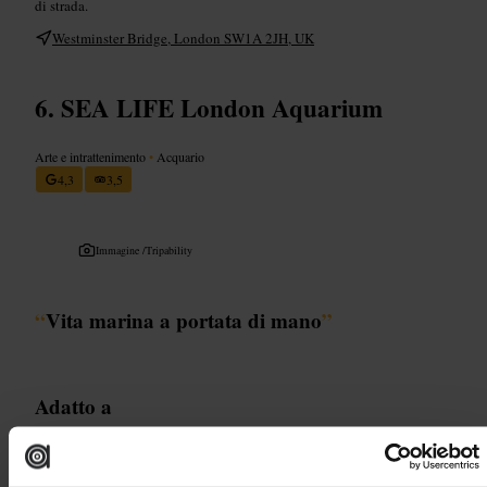
di strada.
Westminster Bridge, London SW1A 2JH, UK
SEA LIFE London Aquarium
Arte e intrattenimento
•
Acquario
4,3
3,5
Immagine /
Tripability
“
Vita marina a portata di mano
”
Adatto a
#
Acquario
#
VitaMarina
#
Familyfriendly
#
EsperienzeInterattive
#
Fotografia
#
Scoperta