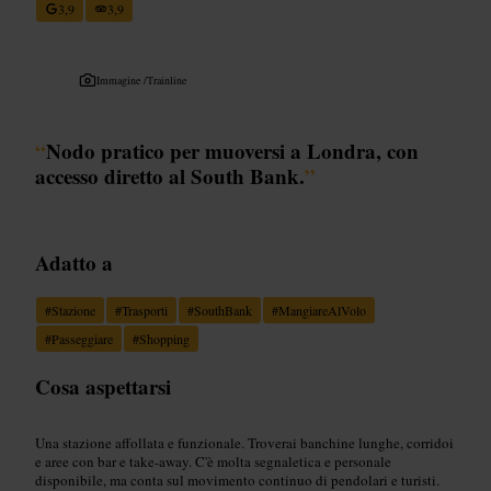
3,9
3,9
Immagine /
Trainline
“
Nodo pratico per muoversi a Londra, con
accesso diretto al South Bank.
”
Adatto a
#
Stazione
#
Trasporti
#
SouthBank
#
MangiareAlVolo
#
Passeggiare
#
Shopping
Cosa aspettarsi
Una stazione affollata e funzionale. Troverai banchine lunghe, corridoi
e aree con bar e take-away. C'è molta segnaletica e personale
disponibile, ma conta sul movimento continuo di pendolari e turisti.