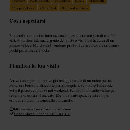
#
Mercato
#
Cibodistrada
#
Colazione
#
Caffè
#
Panetteria
#
Shoppinglocale
#
Streetfood
#
Girogastronomico
Cosa aspettarsi
Bancarelle con cucina internazionale, pasticcerie artigianali e coffee
cart. Atmosfera informale, gente del posto e visitatori in cerca di un
pranzo veloce. Molti stand vendono prodotti da asporto, alcuni hanno
pochi posti a sedere vicini.
Pianifica la tua visita
Arriva con appetito e prova più assaggi invece di un unico piatto.
Porta una borsa riutilizzabile per gli acquisti. Se vuoi evitare code,
evita il picco del pranzo nei weekend. Fermati in un caffè vicino per
sederti e osservare il mercato. Metti da parte qualche minuto per
esplorare i vicoli intorno alle bancarelle.
https://www.lowermarshmarket.com/
Lower Marsh, London SE1 7RJ, UK