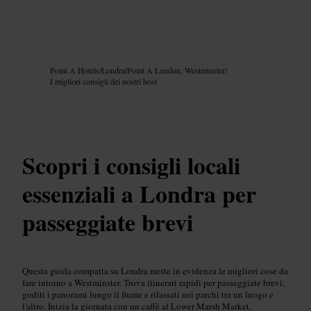
Immagine /
Google AI
Point A Hotels
/
Londra
/
Point A London, Westminster
/
I migliori consigli dei nostri host
Scopri i consigli locali
essenziali a Londra per
passeggiate brevi
Questa guida compatta su Londra mette in evidenza le migliori cose da
fare intorno a Westminster. Trova itinerari rapidi per passeggiate brevi,
goditi i panorami lungo il fiume e rilassati nei parchi tra un luogo e
l'altro. Inizia la giornata con un caffè al Lower Marsh Market,