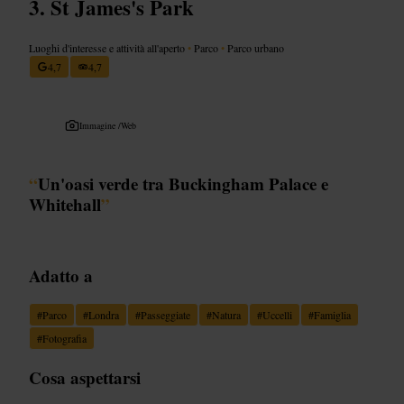
St James's Park
Luoghi d'interesse e attività all'aperto
•
Parco
•
Parco urbano
4,7
4,7
Immagine /
Web
“
Un'oasi verde tra Buckingham Palace e
Whitehall
”
Adatto a
#
Parco
#
Londra
#
Passeggiate
#
Natura
#
Uccelli
#
Famiglia
#
Fotografia
Cosa aspettarsi