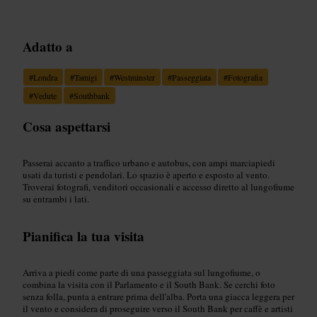
Adatto a
#
Londra
#
Tamigi
#
Westminster
#
Passeggiata
#
Fotografia
#
Vedute
#
Southbank
Cosa aspettarsi
Passerai accanto a traffico urbano e autobus, con ampi marciapiedi
usati da turisti e pendolari. Lo spazio è aperto e esposto al vento.
Troverai fotografi, venditori occasionali e accesso diretto al lungofiume
su entrambi i lati.
Pianifica la tua visita
Arriva a piedi come parte di una passeggiata sul lungofiume, o
combina la visita con il Parlamento e il South Bank. Se cerchi foto
senza folla, punta a entrare prima dell'alba. Porta una giacca leggera per
il vento e considera di proseguire verso il South Bank per caffè e artisti