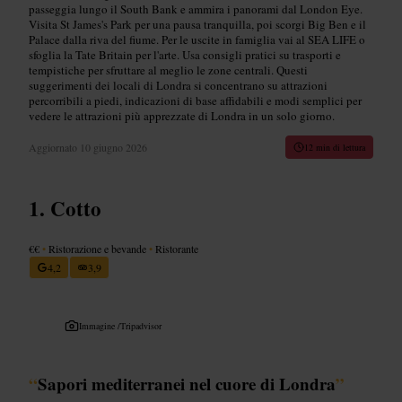
passeggia lungo il South Bank e ammira i panorami dal London Eye.
Visita St James's Park per una pausa tranquilla, poi scorgi Big Ben e il
Palace dalla riva del fiume. Per le uscite in famiglia vai al SEA LIFE o
sfoglia la Tate Britain per l'arte. Usa consigli pratici su trasporti e
tempistiche per sfruttare al meglio le zone centrali. Questi
suggerimenti dei locali di Londra si concentrano su attrazioni
percorribili a piedi, indicazioni di base affidabili e modi semplici per
vedere le attrazioni più apprezzate di Londra in un solo giorno.
Aggiornato
10 giugno 2026
12 min di lettura
Cotto
€€
•
Ristorazione e bevande
•
Ristorante
4,2
3,9
Immagine /
Tripadvisor
“
Sapori mediterranei nel cuore di Londra
”