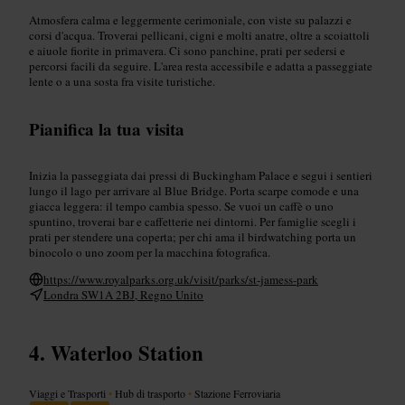
Atmosfera calma e leggermente cerimoniale, con viste su palazzi e
corsi d'acqua. Troverai pellicani, cigni e molti anatre, oltre a scoiattoli
e aiuole fiorite in primavera. Ci sono panchine, prati per sedersi e
percorsi facili da seguire. L'area resta accessibile e adatta a passeggiate
lente o a una sosta fra visite turistiche.
Pianifica la tua visita
Inizia la passeggiata dai pressi di Buckingham Palace e segui i sentieri
lungo il lago per arrivare al Blue Bridge. Porta scarpe comode e una
giacca leggera: il tempo cambia spesso. Se vuoi un caffè o uno
spuntino, troverai bar e caffetterie nei dintorni. Per famiglie scegli i
prati per stendere una coperta; per chi ama il birdwatching porta un
binocolo o uno zoom per la macchina fotografica.
https://www.royalparks.org.uk/visit/parks/st-jamess-park
Londra SW1A 2BJ, Regno Unito
Waterloo Station
Viaggi e Trasporti
•
Hub di trasporto
•
Stazione Ferroviaria