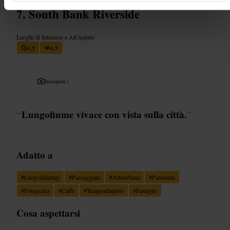
South Bank Riverside
Luoghi di Interesse e All'Aperto
4,5
4,5
Immagine /
“
Lungofiume vivace con vista sulla città.
”
Adatto a
#
Lungoditamigi
#
Passeggiata
#
Arteurbana
#
Panorami
#
Fotografia
#
Caffè
#
Tempoallaperto
#
Famiglie
Cosa aspettarsi