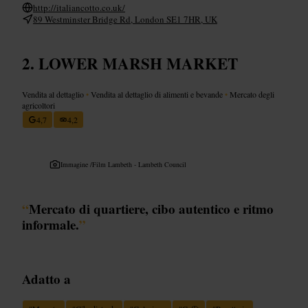
http://italiancotto.co.uk/
89 Westminster Bridge Rd, London SE1 7HR, UK
LOWER MARSH MARKET
Vendita al dettaglio
•
Vendita al dettaglio di alimenti e bevande
•
Mercato degli
agricoltori
4,7
4,2
Immagine /
Film Lambeth - Lambeth Council
“
Mercato di quartiere, cibo autentico e ritmo
informale.
”
Adatto a