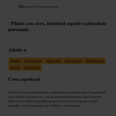
Immagine /
www.pointahotels.com
“
Pilates con cura, istruttori esperti e attenzione
personale.
”
Adatto a
#
Pilates
#
Allenamento
#
Benessere
#
Formafisica
#
StudioPilates
#
Salute
#
Edimburgo
Cosa aspettarsi
Classi di piccole dimensioni e attenzione personalizzata. I programmi
sono chiari e progressivi, con spiegazioni dettagliate degli esercizi.
Troverai sia lezioni per principianti sia sessioni avanzate e corsi
specifici come il training sul Cadillac o sul reformer.