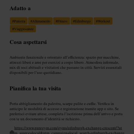
Adatto a
#
Palestra
#
Allenamento
#
Fitness
#
Edimburgo
#
Workout
#
Viaggiosalute
Cosa aspettarsi
Ambiente funzionale e orientato all’efficienza: spazio per macchine,
attrezzi liberi e aree per esercizi a corpo libero. Atmosfera informale,
mix di soci abituali e visitatori che passano in città. Servizi essenziali
disponibili per l’uso quotidiano.
Pianifica la tua visita
Porta abbigliamento da palestra, scarpe pulite e cuffie. Verifica in
anticipo le modalità di accesso e registrazione tramite app o sito. Se
preferisci evitare attese, completa l’iscrizione prima dell’arrivo e porta
con te un documento d’identità se richiesto.
https://www.puregym.com/gyms/edinburgh-exchange-crescent/?ut
m_source=local&utm_campaign=local_search-edinburgh-exchange