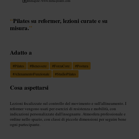
Immagine /
www.mena-pilates.com
“
Pilates su reformer, lezioni curate e su
misura.
”
Adatto a
#
Pilates
#
Benessere
#
ForzaCore
#
Postura
#
AllenamentoFunzionale
#
StudioPilates
Cosa aspettarsi
Lezioni focalizzate sul controllo del movimento e sull'allineamento. I
reformer vengono usati per esercizi di resistenza e mobilità, con
indicazioni personalizzate dall'insegnante. Atmosfera professionale e
ordine nello spazio, con classi di piccole dimensioni per seguire bene
ogni partecipante.