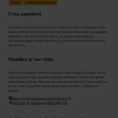
#
Fitness
#
Allenamentopersonale
Cosa aspettarsi
Sessioni con un coach qualificato, esercizi guidati e correzione della
tecnica. Troverai attrezzature di base, esercizi funzionali e programmi
adattabili a diversi livelli di fitness. Le sedute sono pratiche,
concentrate sugli obiettivi personali, con attenzione alla sicurezza e
alla postura.
Pianifica la tua visita
Porta abbigliamento sportivo comodo e una bottiglia d'acqua. Se hai
esigenze particolari, segnala eventuali infortuni o limitazioni prima
della prima sessione. Prenota con anticipo per trovare l'orario migliore
per te, e arriva qualche minuto prima per una breve valutazione
iniziale.
https://www.instagram.com/nm.fitness25/
Earl Grey St, Edinburgh EH3 9BN, UK