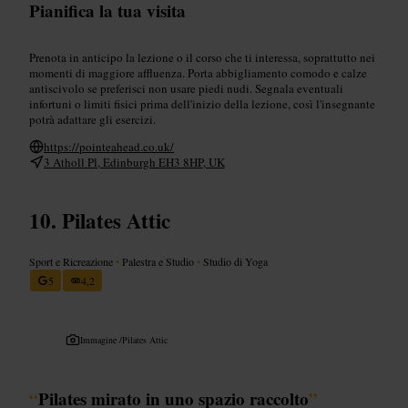
Pianifica la tua visita
Prenota in anticipo la lezione o il corso che ti interessa, soprattutto nei
momenti di maggiore affluenza. Porta abbigliamento comodo e calze
antiscivolo se preferisci non usare piedi nudi. Segnala eventuali
infortuni o limiti fisici prima dell'inizio della lezione, così l'insegnante
potrà adattare gli esercizi.
https://pointeahead.co.uk/
3 Atholl Pl, Edinburgh EH3 8HP, UK
Pilates Attic
Sport e Ricreazione
•
Palestra e Studio
•
Studio di Yoga
5
4,2
Immagine /
Pilates Attic
“
Pilates mirato in uno spazio raccolto
”