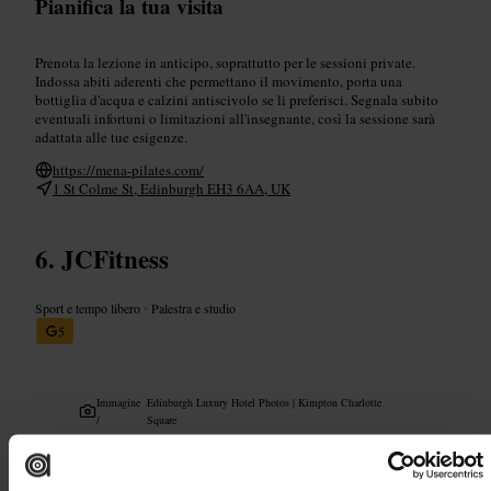
Pianifica la tua visita
Prenota la lezione in anticipo, soprattutto per le sessioni private.
Indossa abiti aderenti che permettano il movimento, porta una
bottiglia d'acqua e calzini antiscivolo se li preferisci. Segnala subito
eventuali infortuni o limitazioni all'insegnante, così la sessione sarà
adattata alle tue esigenze.
https://mena-pilates.com/
1 St Colme St, Edinburgh EH3 6AA, UK
JCFitness
Sport e tempo libero
•
Palestra e studio
5
Immagine
Edinburgh Luxury Hotel Photos | Kimpton Charlotte
/
Square
“
Allenamento mirato, senza fronzoli.
”