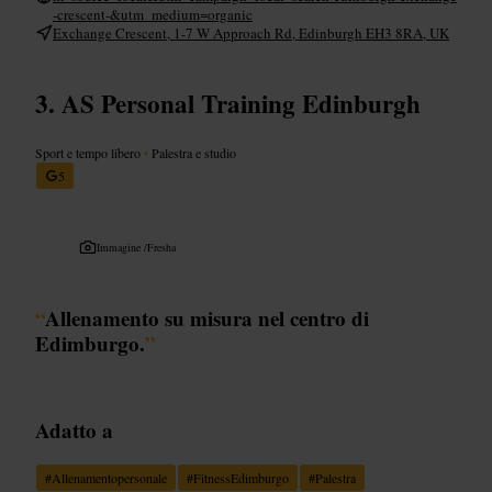
-crescent-&utm_medium=organic
Exchange Crescent, 1-7 W Approach Rd, Edinburgh EH3 8RA, UK
AS Personal Training Edinburgh
Sport e tempo libero
•
Palestra e studio
5
Immagine /
Fresha
“
Allenamento su misura nel centro di
Edimburgo.
”
Adatto a
#
Allenamentopersonale
#
FitnessEdimburgo
#
Palestra