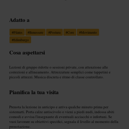
Adatto a
#
Pilates
#
Benessere
#
Postura
#
Core
#
Movimento
#
Edimburgo
Cosa aspettarsi
Lezioni di gruppo ridotte o sessioni private, con attenzione alle
correzioni e allineamento. Attrezzature semplici come tappetini e
piccoli attrezzi. Musica discreta e ritmo di classe controllato.
Pianifica la tua visita
Prenota la lezione in anticipo e arriva qualche minuto prima per
sistemarti. Porta calze antiscivolo o vieni a piedi nudi, indossa abiti
comodi e avvisa l'insegnante di eventuali acciacchi o infortuni. Se
vuoi lavorare su obiettivi specifici, segnala il livello al momento della
prenotazione.