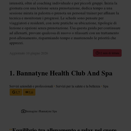
intensità, oltre al coaching individuale e per piccoli gruppi. Inizia la
giornata con una lezione senza prenotazione, dedica tempo a una
sessione mirata in palestra o prenota un personal trainer per affinare la
tecnica e monitorare i progressi. Le schede sono pensate per
viaggiatori e residenti, con note pratiche su ubicazione, tipologie di
lezione e opzioni senza prenotazione. Usa questa guida per continuare
ad allenarti, provare qualcosa di nuovo o rilassarti con un trattamento
post-allenamento, risparmiando tempo e mantenendo le priorità che
apprezzi.
Aggiornato
10 giugno 2026
12 min di lettura
Bannatyne Health Club And Spa
Servizi aziendali e professionali
•
Servizi per la salute e la bellezza
•
Spa
3,7
3,6
Immagine /
Bannatyne Spa
“
Equilibrio tra allenamento e relax nel cuore