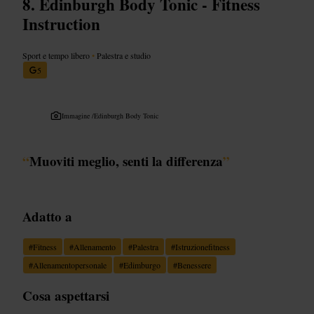
Edinburgh Body Tonic - Fitness
Instruction
Sport e tempo libero
•
Palestra e studio
5
Immagine /
Edinburgh Body Tonic
“
Muoviti meglio, senti la differenza
”
Adatto a
#
Fitness
#
Allenamento
#
Palestra
#
Istruzionefitness
#
Allenamentopersonale
#
Edimburgo
#
Benessere
Cosa aspettarsi