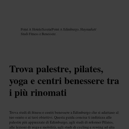
Immagine /
Google AI
Point A Hotels
/
Scozia
/
Point A Edimburgo, Haymarket
/
Studi Fitness e Benessere
Trova palestre, pilates,
yoga e centri benessere tra
i più rinomati
Trova studi di fitness e centri benessere a Edimburgo che si adattano al
tuo orario e ai tuoi obiettivi. Questa guida concisa ti indirizza alle
palestre più apprezzate di Edimburgo, agli studi di reformer Pilates,
alle lezioni di yoga e mobilità, agli studi di cycling e rowing ad alta