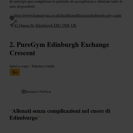
di anticipo per completare le pratiche di accoglienza e sfruttare tutte le
aree disponibili.
http://www.bannatyne.co.uk/healthandfitness/edinburgh-city-centr
e/
43 Queen St, Edinburgh EH2 3NH, UK
PureGym Edinburgh Exchange
Crescent
Sport e svago
•
Palestra e studio
4
Immagine /
PureGym
“
Allenati senza complicazioni nel cuore di
Edimburgo
”