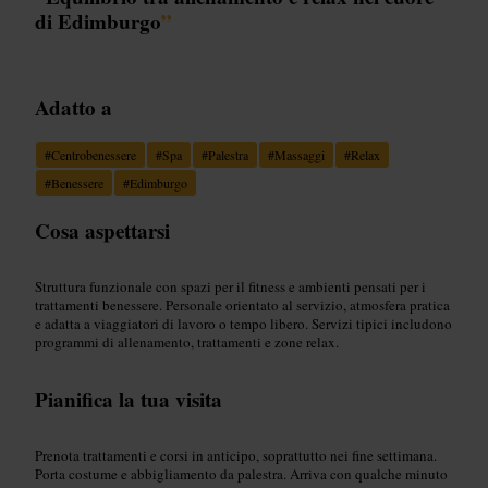
di Edimburgo
”
Adatto a
#
Centrobenessere
#
Spa
#
Palestra
#
Massaggi
#
Relax
#
Benessere
#
Edimburgo
Cosa aspettarsi
Struttura funzionale con spazi per il fitness e ambienti pensati per i
trattamenti benessere. Personale orientato al servizio, atmosfera pratica
e adatta a viaggiatori di lavoro o tempo libero. Servizi tipici includono
programmi di allenamento, trattamenti e zone relax.
Pianifica la tua visita
Prenota trattamenti e corsi in anticipo, soprattutto nei fine settimana.
Porta costume e abbigliamento da palestra. Arriva con qualche minuto