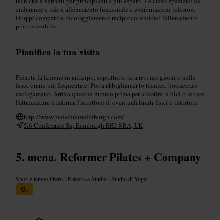
tecniche e varianti per principianti e più esperti. Le classi spaziano da
endurance e ride a allenamento funzionale e combinazioni ride-row.
Gruppi compatti e incoraggiamento reciproco rendono l'allenamento
più sostenibile.
Pianifica la tua visita
Prenota la lezione in anticipo, soprattutto se arrivi nei giorni o nelle
fasce orarie più frequentate. Porta abbigliamento tecnico, borraccia e
asciugamano. Arriva qualche minuto prima per allestire la bici o settare
l'attrezzatura e informa l'istruttore di eventuali limiti fisici o infortuni.
http://www.pedalhousedinburgh.com/
5/6 Conference Sq, Edinburgh EH3 8RA, UK
mena. Reformer Pilates + Company
Sport e tempo libero
•
Palestra e Studio
•
Studio di Yoga
5