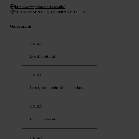
http://www.pilatesattic.co.uk/
50 Thistle St N E Ln, Edinburgh EH2 1DA, UK
Guide simili
GUIDA
Locali notturni
GUIDA
Le migliori scelte dei nostri host
GUIDA
Bar e pub locali
GUIDA