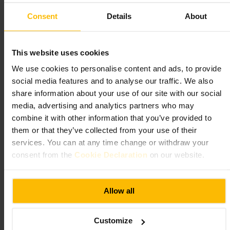
Consent
Details
About
Adatto a
This website uses cookies
#
Palestra
#
Allenamento
#
Fitness
#
Studiofitness
We use cookies to personalise content and ads, to provide
#
Allenamentopersonale
#
Edimburgo
#
Benessere
social media features and to analyse our traffic. We also
share information about your use of our site with our social
Cosa aspettarsi
media, advertising and analytics partners who may
combine it with other information that you’ve provided to
Uno spazio compatto e curato con attrezzature per esercizi funzionali e
them or that they’ve collected from your use of their
cardio. Troverai un'atmosfera professionale, personale pronto a fornire
indicazioni e clienti orientati a sessioni efficienti piuttosto che a
services. You can at any time change or withdraw your
lunghe chiacchiere.
consent from the
Cookie Declaration
on our website.
Pianifica la tua visita
Allow all
Prenota la sessione o la lezione prima di arrivare quando possibile.
Porta scarpe pulite da palestra, asciugamano e borraccia. Se vuoi un
Customize
allenamento guidato, chiedi informazioni sulle opzioni di coach o