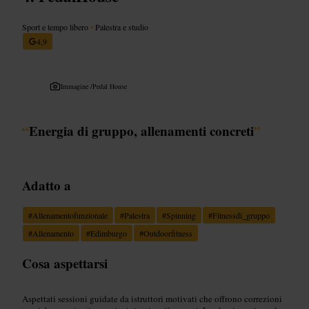
Sport e tempo libero
•
Palestra e studio
4,9
Immagine /
Pedal House
“
Energia di gruppo, allenamenti concreti
”
Adatto a
#
Allenamentofunzionale
#
Palestra
#
Spinning
#
Fitnessdi_gruppo
#
Allenamento
#
Edimburgo
#
Outdoorfitness
Cosa aspettarsi
Aspettati sessioni guidate da istruttori motivati che offrono correzioni