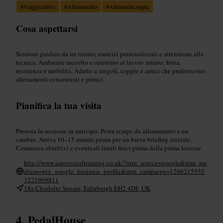
#
Viaggioattivo
#
Allenamento
#
Allenareincoppia
Cosa aspettarsi
Sessioni guidate da un trainer, esercizi personalizzati e attenzione alla
tecnica. Ambiente raccolto e orientato al lavoro mirato: forza,
resistenza e mobilità. Adatto a singoli, coppie e amici che preferiscono
allenamenti concentrati e pratici.
Pianifica la tua visita
Prenota la sessione in anticipo. Porta scarpe da allenamento e un
cambio. Arriva 10–15 minuti prima per un breve briefing iniziale.
Comunica obiettivi e eventuali limiti fisici prima della prima lezione.
http://www.aspersonaltraining.co.uk/?utm_source=google&utm_me
dium=wix_google_business_profile&utm_campaign=1286215555
3221969811
18a Charlotte Square, Edinburgh EH2 4DF, UK
PedalHouse