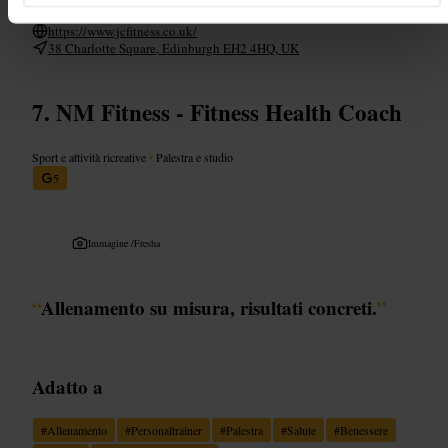
pacchetti. Presentati qualche minuto prima per prepararti.
https://www.jcfitness.co.uk/
38 Charlotte Square, Edinburgh EH2 4HQ, UK
NM Fitness - Fitness Health Coach
Sport e attività ricreative
•
Palestra e studio
5
Immagine /
Fresha
“
Allenamento su misura, risultati concreti.
”
Adatto a
#
Allenamento
#
Personaltrainer
#
Palestra
#
Salute
#
Benessere