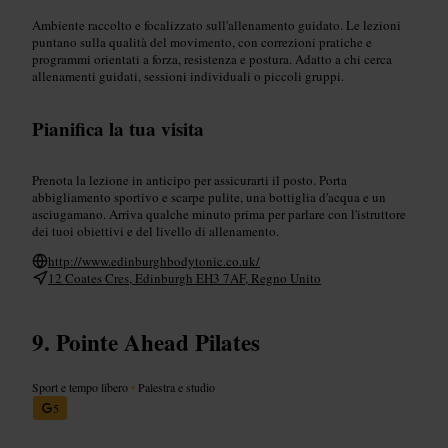
Ambiente raccolto e focalizzato sull'allenamento guidato. Le lezioni
puntano sulla qualità del movimento, con correzioni pratiche e
programmi orientati a forza, resistenza e postura. Adatto a chi cerca
allenamenti guidati, sessioni individuali o piccoli gruppi.
Pianifica la tua visita
Prenota la lezione in anticipo per assicurarti il posto. Porta
abbigliamento sportivo e scarpe pulite, una bottiglia d'acqua e un
asciugamano. Arriva qualche minuto prima per parlare con l'istruttore
dei tuoi obiettivi e del livello di allenamento.
http://www.edinburghbodytonic.co.uk/
12 Coates Cres, Edinburgh EH3 7AF, Regno Unito
Pointe Ahead Pilates
Sport e tempo libero
•
Palestra e studio
5