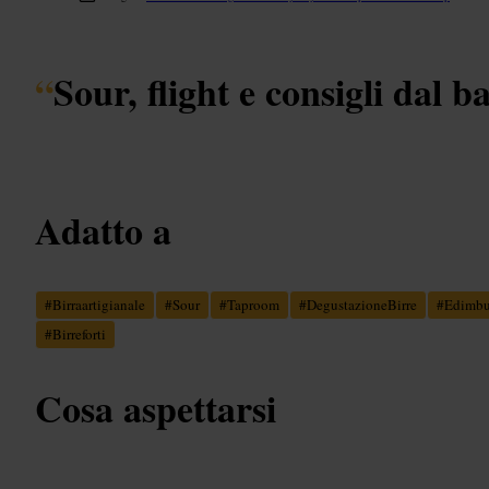
“
Sour, flight e consigli dal b
Adatto a
#
Birraartigianale
#
Sour
#
Taproom
#
DegustazioneBirre
#
Edimbu
#
Birreforti
Cosa aspettarsi