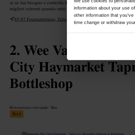
We use cookies to personalis
se ne hai bisogno e controlla il meteo se preferisci sedere all'apert
information about your use of
migliori schermi quando entri.
other information that you’ve
85-87 Fountainbridge, Edinburgh EH3 9PU, UK
time change or withdraw you
Wee Vault Edinbur
City Haymarket Ta
Bottleshop
Ristorazione e bevande
•
Bar
4,8
Immagine /
Wee Vault Edinburgh - Vault City Haymarket Taproom & Bottleshop