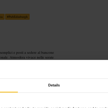
ia
#
PubEdinburgh
 semplici e posti a sedere al bancone
sonale. Atmosfera vivace nelle serate
Details
gliere il posto migliore. Per gruppi
ilità. Porta un documento di identità