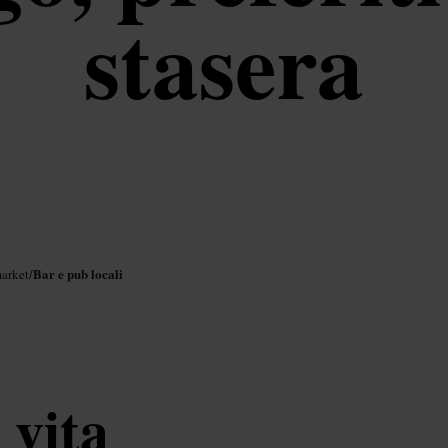
stasera
Bar e pub locali
arket
/
 vita