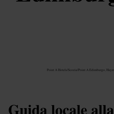
Immagine /
Google AI
Point A Hotels
/
Scozia
/
Point A Edimburgo, Haym
Guida locale alla