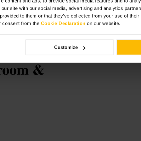
e content and ads, to provide social media features and to analy
o. Chiedi al personale dove sono i
 our site with our social media, advertising and analytics partn
 provided to them or that they’ve collected from your use of thei
r consent from the
Cookie Declaration
on our website.
gh - Vault
Customize
proom &