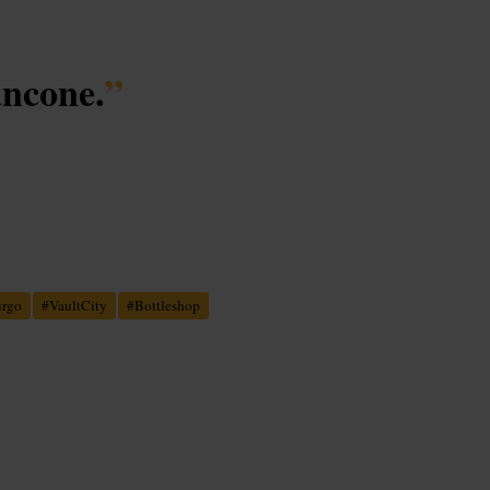
ancone.
”
rgo
#
VaultCity
#
Bottleshop