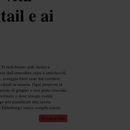
tail e ai
 Ti indichiamo pub storici e
easy dall'atmosfera cupa e amichevoli
, assaggia birre sour dal carattere
cocktail su misura. Ogni proposta si
 uscite di gruppo o una pinta rilassata
rdinare e dove trovare cortili
go per pianificare una serata
di Edimburgo senza complicazioni.
12 min di lettura