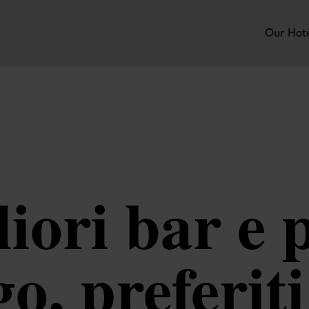
Our Hot
liori bar e 
, preferiti 