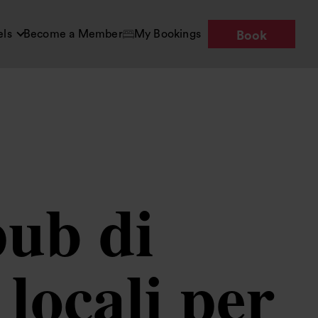
els
Become a Member
My Bookings
Book
pub di
locali per