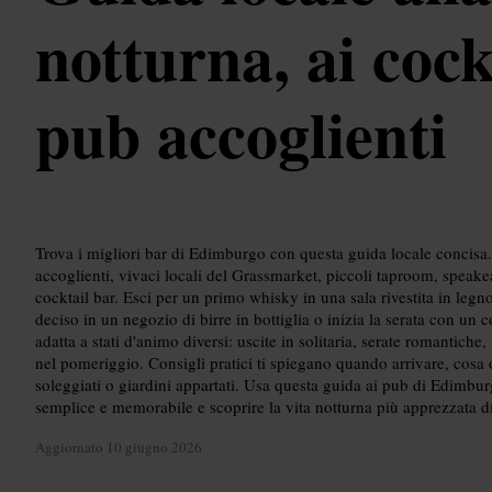
notturna, ai cock
pub accoglienti
Trova i migliori bar di Edimburgo con questa guida locale concisa.
accoglienti, vivaci locali del Grassmarket, piccoli taproom, speak
cocktail bar. Esci per un primo whisky in una sala rivestita in legno
deciso in un negozio di birre in bottiglia o inizia la serata con un 
adatta a stati d'animo diversi: uscite in solitaria, serate romantiche,
nel pomeriggio. Consigli pratici ti spiegano quando arrivare, cosa o
soleggiati o giardini appartati. Usa questa guida ai pub di Edimbur
semplice e memorabile e scoprire la vita notturna più apprezzata 
Aggiornato
10 giugno 2026