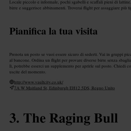
Locale piccolo e informale, pochi sgabelli e scaffali pieni di lattin
birre e suggerisce abbinamenti. Troverai flight per assaggiare più ti
Pianifica la tua visita
Prenota un posto se vuoi essere sicuro di sederti. Vai in gruppi pic
al bancone. Ordina un flight per provare diverse birre senza sbagl
lì, potrebbe esserci un supplemento per aprirle sul posto. Chiedi c
uscite del momento.
http://www.vaultcity.co.uk/
7A W Maitland St, Edinburgh EH12 5DS, Regno Unito
The Raging Bull