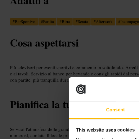
Adatto a
#
BarSportivo
#
Partita
#
Birra
#
Serata
#
Afterwork
#
Incompagn
Cosa aspettarsi
Più televisori per eventi sportivi e commento in sottofondo. Arredi
e ai tavoli. Servizio al banco per bevande e consigli rapidi dal per
con partite, più tranquilla durante il giorno.
Pianifica la tua visita
Consent
Se vuoi l'atmosfera delle grandi partite, arriva con anticipo per sce
This website uses cookies
numerosi, contatta il locale prima di arrivare per chiedere disponib