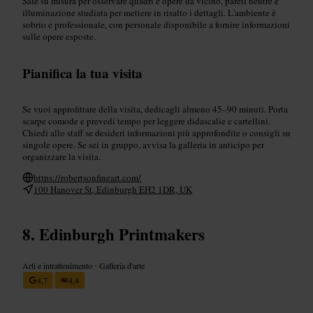
Sale su misura per osservare quadri e opere da vicino, pareti neutre e
illuminazione studiata per mettere in risalto i dettagli. L'ambiente è
sobrio e professionale, con personale disponibile a fornire informazioni
sulle opere esposte.
Pianifica la tua visita
Se vuoi approfittare della visita, dedicagli almeno 45–90 minuti. Porta
scarpe comode e prevedi tempo per leggere didascalie e cartellini.
Chiedi allo staff se desideri informazioni più approfondite o consigli su
singole opere. Se sei in gruppo, avvisa la galleria in anticipo per
organizzare la visita.
https://robertsonfineart.com/
100 Hanover St, Edinburgh EH2 1DR, UK
Edinburgh Printmakers
Arti e intrattenimento
•
Galleria d'arte
4,7
4,4