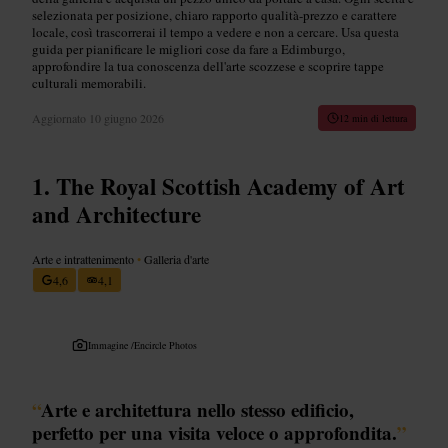
selezionata per posizione, chiaro rapporto qualità-prezzo e carattere
locale, così trascorrerai il tempo a vedere e non a cercare. Usa questa
guida per pianificare le migliori cose da fare a Edimburgo,
approfondire la tua conoscenza dell'arte scozzese e scoprire tappe
culturali memorabili.
Aggiornato
10 giugno 2026
12 min di lettura
The Royal Scottish Academy of Art
and Architecture
Arte e intrattenimento
•
Galleria d'arte
4,6
4,1
Immagine /
Encircle Photos
“
Arte e architettura nello stesso edificio,
perfetto per una visita veloce o approfondita.
”