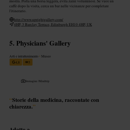
mostra. Porta una borsa leggera, evita zaini voluminosi. Se vuoi un
caffè dopo la visita, cerca un bar nelle vicinanze per completare
l'itinerario.
http://www.uprightgallery.com/
4HP, 3 Barclay Terrace, Edinburgh EH10 4HP, UK
Physicians' Gallery
Arti e intrattenimento
•
Museo
4,8
5
Immagine /
Mindtrip
“
Storie della medicina, raccontate con
chiarezza.
”
Adatto a