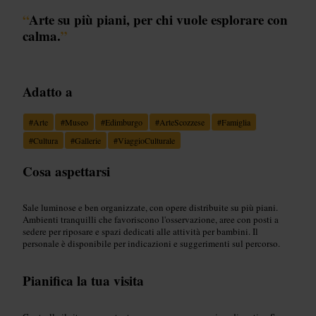
“
Arte su più piani, per chi vuole esplorare con
calma.
”
Adatto a
#
Arte
#
Museo
#
Edimburgo
#
ArteScozzese
#
Famiglia
#
Cultura
#
Gallerie
#
ViaggioCulturale
Cosa aspettarsi
Sale luminose e ben organizzate, con opere distribuite su più piani.
Ambienti tranquilli che favoriscono l'osservazione, aree con posti a
sedere per riposare e spazi dedicati alle attività per bambini. Il
personale è disponibile per indicazioni e suggerimenti sul percorso.
Pianifica la tua visita