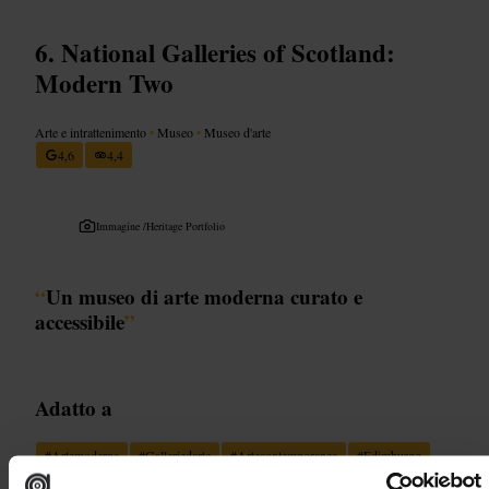
National Galleries of Scotland:
Modern Two
Arte e intrattenimento
•
Museo
•
Museo d'arte
4,6
4,4
Immagine /
Heritage Portfolio
“
Un museo di arte moderna curato e
accessibile
”
Adatto a
#
Artemoderna
#
Galleriedarte
#
Artecontemporanea
#
Edimburgo
#
Museo
#
Cultura
#
Visiteinfamiglia