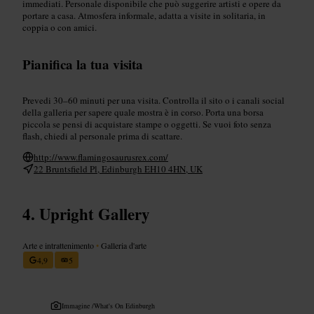
immediati. Personale disponibile che può suggerire artisti e opere da
portare a casa. Atmosfera informale, adatta a visite in solitaria, in
coppia o con amici.
Pianifica la tua visita
Prevedi 30–60 minuti per una visita. Controlla il sito o i canali social
della galleria per sapere quale mostra è in corso. Porta una borsa
piccola se pensi di acquistare stampe o oggetti. Se vuoi foto senza
flash, chiedi al personale prima di scattare.
http://www.flamingosaurusrex.com/
22 Bruntsfield Pl, Edinburgh EH10 4HN, UK
Upright Gallery
Arte e intrattenimento
•
Galleria d'arte
4,9
5
Immagine /
What's On Edinburgh