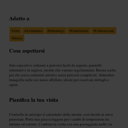
Adatto a
#
Arte
#
Architettura
#
Edimburgo
#
Galleriedarte
#
CulturaLocale
#
Musei
Cosa aspettarsi
Sale espositive ordinate e percorsi facili da seguire, pannelli
informativi in inglese, mostre che variano regolarmente. Buona scelta
per chi cerca contenuti artistici senza percorsi complicati. Atmosfera
tranquilla nelle ore meno affollate, ideale per osservare dettagli e
opere.
Pianifica la tua visita
Controlla in anticipo il calendario delle mostre, così decidi se serve
prenotare. Porta una giacca leggera per i cambi di temperatura tra
interno ed esterno. Combina la visita con una passeggiata nelle vie