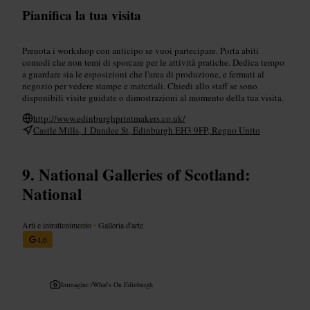
Pianifica la tua visita
Prenota i workshop con anticipo se vuoi partecipare. Porta abiti
comodi che non temi di sporcare per le attività pratiche. Dedica tempo
a guardare sia le esposizioni che l'area di produzione, e fermati al
negozio per vedere stampe e materiali. Chiedi allo staff se sono
disponibili visite guidate o dimostrazioni al momento della tua visita.
http://www.edinburghprintmakers.co.uk/
Castle Mills, 1 Dundee St, Edinburgh EH3 9FP, Regno Unito
National Galleries of Scotland:
National
Arti e intrattenimento
•
Galleria d'arte
4,6
Immagine /
What's On Edinburgh