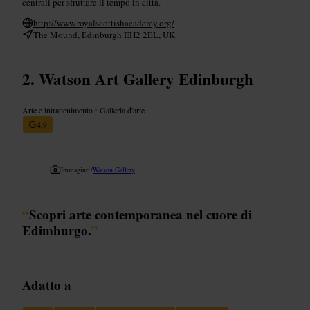
centrali per sfruttare il tempo in città.
http://www.royalscottishacademy.org/
The Mound, Edinburgh EH2 2EL, UK
Watson Art Gallery Edinburgh
Arte e intrattenimento
•
Galleria d'arte
4,9
Immagine /
Watson Gallery
“
Scopri arte contemporanea nel cuore di
Edimburgo.
”
Adatto a