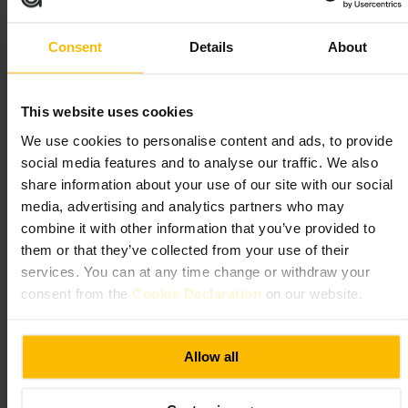
Cosa aspettarsi
Consent
Details
About
Sale espositive con dipinti, sculture e installazioni contemporanee,
spiegazioni delle opere e percorsi tematici. Spesso vengono proposte
This website uses cookies
attività didattiche per famiglie e visite guidate. Gli spazi sono adatti a
chi cerca una visita culturale rilassata, con punti per sedersi e leggere
We use cookies to personalise content and ads, to provide
le didascalie.
social media features and to analyse our traffic. We also
share information about your use of our site with our social
Pianifica la tua visita
media, advertising and analytics partners who may
combine it with other information that you’ve provided to
Controlla il sito del museo per le mostre in corso e per eventuali guide
them or that they’ve collected from your use of their
audio o visite guidate. Scegli alcune sale chiave invece di voler vedere
tutto in una volta. Porta cuffie per eventuali contenuti multimediali e
services. You can at any time change or withdraw your
una giacca leggera per le sale climatizzate. Se arrivi con bambini,
consent from the
Cookie Declaration
on our website.
informati sulle attività pensate per loro.
https://www.nationalgalleries.org/visit/scottish-national-gallery-mo
dern-art
Allow all
73 Belford Rd, Edinburgh EH4 3DS, UK