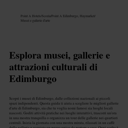
Immagine /
Google AI
Point A Hotels
/
Scozia
/
Point A Edimburgo, Haymarket
/
Musei e gallerie d'arte
Esplora musei, gallerie e
attrazioni culturali di
Edimburgo
Scopri i musei di Edimburgo, dalle collezioni nazionali ai piccoli
spazi indipendenti. Questa guida ti aiuta a scegliere le migliori gallerie
d'arte di Edimburgo, sia che tu voglia nomi famosi sia luoghi locali
nascosti. Goditi attività pratiche nei luoghi interattivi, trascorri un'ora
in una mostra tranquilla o organizza un tour delle gallerie nei quartieri
centrali. Inizia la giornata con una mostra mirata, rilassati in un caffè
della galleria e acquista un pezzo unico da portare a casa. Ogni scelta è