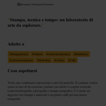
Immagine /
Edinburgh Printmakers
“
Stampa, tecnica e tempo: un laboratorio di
arte da esplorare.
”
Adatto a
#
Stampaartistica
#
Galleria
#
Artecontemporanea
#
Edimburgo
#
Laboratorioartistico
#
Workshop
#
Cultura
#
Caffè
Cosa aspettarsi
Visite che combinano esposizioni e attività pratiche. È comune vedere
opere in fase di lavorazione, parlare con artisti e scoprire tecniche
come linoleografia, calcografia e stampa serigrafica. C'è anche un
negozio con stampe e materiali e un punto caffè per una pausa
tranquilla.