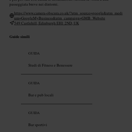
passeggiata breve nei dintorni.
https://www.camera-obscura.co.uk/?utm_source=google&utm_medi
um=GoogleMyBusiness&utm_campaign=GMB_Website
549 Castlehill, Edinburgh EH1 2ND, UK
Guide simili
GUIDA
Studi di Fitness e Benessere
GUIDA
Bar e pub locali
GUIDA
Bar sportivi