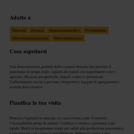
Adatto a
#
Illusioni
#
Scienza
#
Esperienzeinterattive
#
Vedutedalalto
#
Divertimentoperfamiglie
#
Museodellascienza
Cosa aspettarsi
Una dimostrazione guidata della camera obscura che proietta il
panorama in tempo reale, seguita da stanze con esperimenti visivi:
specchi, illusioni prospettiche, tunnel vortice e proiezioni.
L’allestimento invita a provare i dispositivi, leggere le spiegazioni e
scattare foto creative.
Pianifica la tua visita
Prenota i biglietti in anticipo se vuoi evitare code. Controlla
l’accessibilità prima di andare: l’edificio è storico e presenta scale
ripide. Metti in programma tempi per salire alla postazione panoramica
e per provare con calma le installazioni. Abbina la visita a una