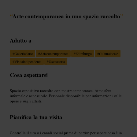
“
Arte contemporanea in uno spazio raccolto
”
Adatto a
#
Galleriadarte
#
Artecontemporanea
#
Edimburgo
#
Culturalocale
#
Visitaindipendente
#
Uscitacorta
Cosa aspettarsi
Spazio espositivo raccolto con mostre temporanee. Atmosfera
informale e accessibile. Personale disponibile per informazioni sulle
opere e sugli artisti.
Pianifica la tua visita
Controlla il sito o i canali social prima di partire per sapere cosa è in