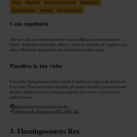
#
Arte
#
Galleria
#
Artecontemporanea
#
Edimburgo
#
CulturaLocale
#
Mostre
#
VisitaCulturale
Cosa aspettarsi
Sale raccolte con cambiate mostre, opere affiancate a presentazioni
chiare. Atmosfera tranquilla, adatta a visite in solitaria, in coppia o con
amici. Personale disponibile per informazioni sulle opere.
Pianifica la tua visita
Controlla il programma online prima di partire per sapere quale mostra
è in corso. Porta una giacca leggera: gli spazi espositivi possono essere
freschi. Abbina la visita a una passeggiata nel centro o a una pausa
caffè in zona.
http://www.watsongallery.co.uk/
39 Queen St, Edinburgh EH2 3NH, UK
Flamingosaurus Rex