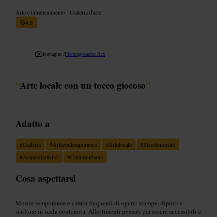
Arte e intrattenimento
•
Galleria d'arte
4,8
Immagine /
Flamingosaurus Rex
“
Arte locale con un tocco giocoso
”
Adatto a
#
Galleria
#
Artecontemporanea
#
Artelocale
#
Piccolemostre
#
Acquistiartistici
#
Culturaurbana
Cosa aspettarsi
Mostre temporanee e cambi frequenti di opere: stampe, dipinti e
sculture in scala contenuta. Allestimenti pensati per essere accessibili e