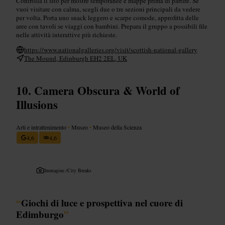
Controlla il sito per mostre temporanee e mappe prima di partire. Se
vuoi visitare con calma, scegli due o tre sezioni principali da vedere
per volta. Porta uno snack leggero e scarpe comode, approfitta delle
aree con tavoli se viaggi con bambini. Prepara il gruppo a possibili file
nelle attività interattive più richieste.
https://www.nationalgalleries.org/visit/scottish-national-gallery
The Mound, Edinburgh EH2 2EL, UK
Camera Obscura & World of
Illusions
Arti e intrattenimento
•
Museo
•
Museo della Scienza
4,6
4,6
Immagine /
City Breaks
“
Giochi di luce e prospettiva nel cuore di
Edimburgo
”