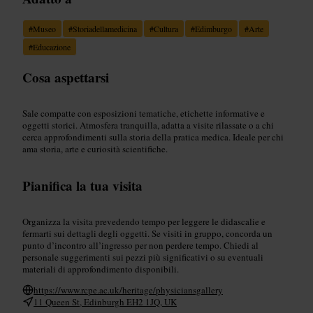
#
Museo
#
Storiadellamedicina
#
Cultura
#
Edimburgo
#
Arte
#
Educazione
Cosa aspettarsi
Sale compatte con esposizioni tematiche, etichette informative e
oggetti storici. Atmosfera tranquilla, adatta a visite rilassate o a chi
cerca approfondimenti sulla storia della pratica medica. Ideale per chi
ama storia, arte e curiosità scientifiche.
Pianifica la tua visita
Organizza la visita prevedendo tempo per leggere le didascalie e
fermarti sui dettagli degli oggetti. Se visiti in gruppo, concorda un
punto d’incontro all’ingresso per non perdere tempo. Chiedi al
personale suggerimenti sui pezzi più significativi o su eventuali
materiali di approfondimento disponibili.
https://www.rcpe.ac.uk/heritage/physiciansgallery
11 Queen St, Edinburgh EH2 1JQ, UK