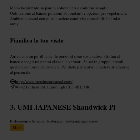
Menu focalizzato su panini abbondanti e contorni semplici.
Ordinazione al banco, porzioni abbondanti e opzioni per vegetariani.
Ambiente casual con posti a sedere condivisi e possibilità di take-
away.
Pianifica la tua visita
Arriva con un po' di fame: le porzioni sono sostanziose. Ordina al
banco e scegli tra panini classici e varianti. Se sei in gruppo, prendi
qualche contorno da dividere. Per diete particolari chiedi le alternative
al personale.
http://www.breadmeatsbread.com/
90-92 Lothian Rd, Edinburgh EH3 9BE, UK
UMI JAPANESE Shandwick Pl
Ristorazione e bevande
•
Ristorante
•
Ristorante giapponese
4,7