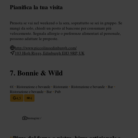
Pianifica la tua visita
Prenota se vai nel weekend o la sera, soprattutto se sei in gruppo. Se
mangi da solo, chiedi un posto al bancone per consumare più
velocemente. Segnala allergie o preferenze alimentari al personale,
possono adattare le proposte.
http://www.piccolinoedinburgh.com/
103 High Riggs, Edinburgh EH3 9RP, UK
Bonnie & Wild
€€
•
Ristorazione e bevande
•
Ristorante
•
Ristorazione e bevande
•
Bar
•
Ristorazione e bevande
•
Bar
•
Pub
4,5
4
Immagine /
“
Pizza dal forno a pietra, birra artigianale e