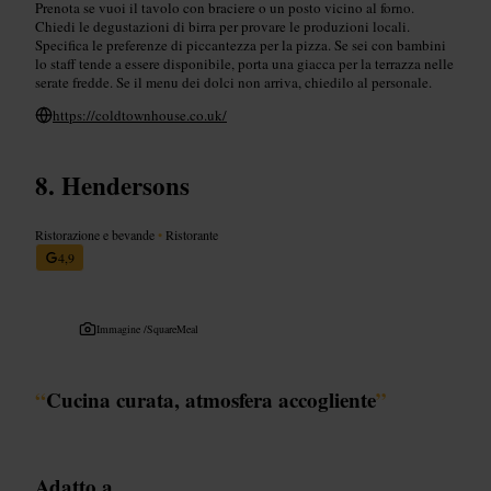
Prenota se vuoi il tavolo con braciere o un posto vicino al forno.
Chiedi le degustazioni di birra per provare le produzioni locali.
Specifica le preferenze di piccantezza per la pizza. Se sei con bambini
lo staff tende a essere disponibile, porta una giacca per la terrazza nelle
serate fredde. Se il menu dei dolci non arriva, chiedilo al personale.
https://coldtownhouse.co.uk/
Hendersons
Ristorazione e bevande
•
Ristorante
4,9
Immagine /
SquareMeal
“
Cucina curata, atmosfera accogliente
”
Adatto a