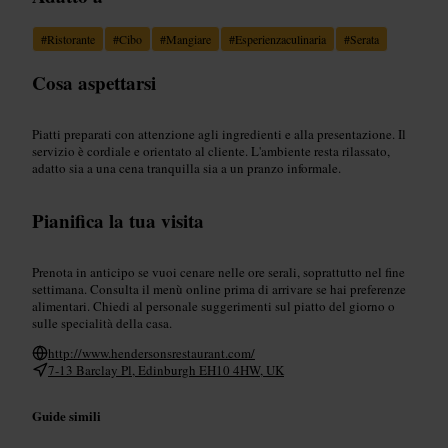
#
Ristorante
#
Cibo
#
Mangiare
#
Esperienzaculinaria
#
Serata
Cosa aspettarsi
Piatti preparati con attenzione agli ingredienti e alla presentazione. Il
servizio è cordiale e orientato al cliente. L'ambiente resta rilassato,
adatto sia a una cena tranquilla sia a un pranzo informale.
Pianifica la tua visita
Prenota in anticipo se vuoi cenare nelle ore serali, soprattutto nel fine
settimana. Consulta il menù online prima di arrivare se hai preferenze
alimentari. Chiedi al personale suggerimenti sul piatto del giorno o
sulle specialità della casa.
http://www.hendersonsrestaurant.com/
7-13 Barclay Pl, Edinburgh EH10 4HW, UK
Guide simili