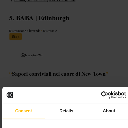
BABA | Edinburgh
Ristorazione e bevande
•
Ristorante
4,4
Immagine /
Web
“
Sapori conviviali nel cuore di New Town
”
Adatto a
#
Ristorante
#
Edimburgo
#
NewTown
#
Brunch
#
Cena
Consent
Details
About
#
Condivisione
#
CiboCasual
#
Pranzovelce