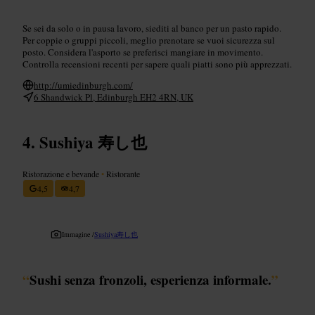
Se sei da solo o in pausa lavoro, siediti al banco per un pasto rapido.
Per coppie o gruppi piccoli, meglio prenotare se vuoi sicurezza sul
posto. Considera l'asporto se preferisci mangiare in movimento.
Controlla recensioni recenti per sapere quali piatti sono più apprezzati.
http://umiedinburgh.com/
6 Shandwick Pl, Edinburgh EH2 4RN, UK
Sushiya 寿し也
Ristorazione e bevande
•
Ristorante
4,5
4,7
Immagine /
Sushiya寿し也
“
Sushi senza fronzoli, esperienza informale.
”