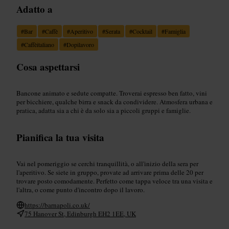
Adatto a
#
Bar
#
Caffè
#
Aperitivo
#
Serata
#
Cocktail
#
Famiglia
#
Caffèitaliano
#
Dopilavoro
Cosa aspettarsi
Bancone animato e sedute compatte. Troverai espresso ben fatto, vini
per bicchiere, qualche birra e snack da condividere. Atmosfera urbana e
pratica, adatta sia a chi è da solo sia a piccoli gruppi e famiglie.
Pianifica la tua visita
Vai nel pomeriggio se cerchi tranquillità, o all'inizio della sera per
l'aperitivo. Se siete in gruppo, provate ad arrivare prima delle 20 per
trovare posto comodamente. Perfetto come tappa veloce tra una visita e
l'altra, o come punto d'incontro dopo il lavoro.
https://barnapoli.co.uk/
75 Hanover St, Edinburgh EH2 1EE, UK