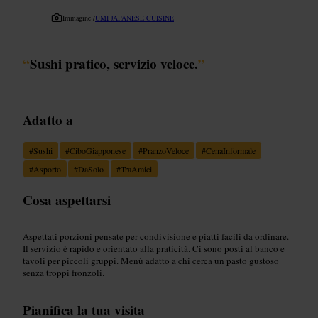
Immagine /
UMI JAPANESE CUISINE
“
Sushi pratico, servizio veloce.
”
Adatto a
#
Sushi
#
CiboGiapponese
#
PranzoVeloce
#
CenaInformale
#
Asporto
#
DaSolo
#
TraAmici
Cosa aspettarsi
Aspettati porzioni pensate per condivisione e piatti facili da ordinare.
Il servizio è rapido e orientato alla praticità. Ci sono posti al banco e
tavoli per piccoli gruppi. Menù adatto a chi cerca un pasto gustoso
senza troppi fronzoli.
Pianifica la tua visita