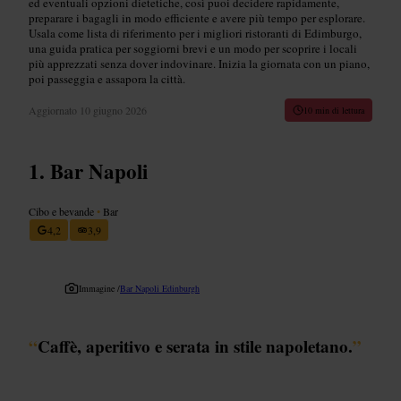
ed eventuali opzioni dietetiche, così puoi decidere rapidamente,
preparare i bagagli in modo efficiente e avere più tempo per esplorare.
Usala come lista di riferimento per i migliori ristoranti di Edimburgo,
una guida pratica per soggiorni brevi e un modo per scoprire i locali
più apprezzati senza dover indovinare. Inizia la giornata con un piano,
poi passeggia e assapora la città.
Aggiornato
10 giugno 2026
10 min di lettura
Bar Napoli
Cibo e bevande
•
Bar
4,2
3,9
Immagine /
Bar Napoli Edinburgh
“
Caffè, aperitivo e serata in stile napoletano.
”