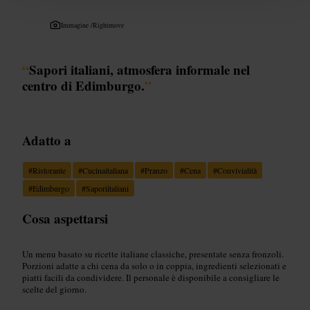
Immagine /
Rightmove
“
Sapori italiani, atmosfera informale nel
centro di Edimburgo.
”
Adatto a
#
Ristorante
#
Cucinaitaliana
#
Pranzo
#
Cena
#
Convivialità
#
Edimburgo
#
Saporiitaliani
Cosa aspettarsi
Un menu basato su ricette italiane classiche, presentate senza fronzoli.
Porzioni adatte a chi cena da solo o in coppia, ingredienti selezionati e
piatti facili da condividere. Il personale è disponibile a consigliare le
scelte del giorno.