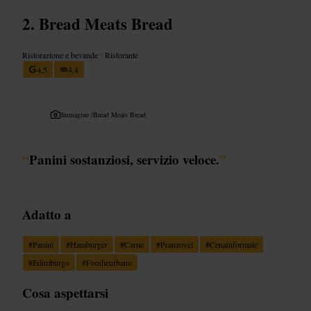
Bread Meats Bread
Ristorazione e bevande
•
Ristorante
4,5
4,4
Immagine /
Bread Meats Bread
“
Panini sostanziosi, servizio veloce.
”
Adatto a
#
Panini
#
Hamburger
#
Carne
#
Pranzovel
#
Cenainformale
#
Edimburgo
#
Foodieurbano
Cosa aspettarsi