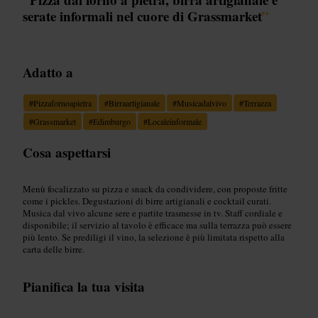
serate informali nel cuore di Grassmarket
”
Adatto a
#
Pizzafornoapietra
#
Birraartigianale
#
Musicadalvivo
#
Terrazza
#
Grassmarket
#
Edimburgo
#
Localeinformale
Cosa aspettarsi
Menù focalizzato su pizza e snack da condividere, con proposte fritte
come i pickles. Degustazioni di birre artigianali e cocktail curati.
Musica dal vivo alcune sere e partite trasmesse in tv. Staff cordiale e
disponibile; il servizio al tavolo è efficace ma sulla terrazza può essere
più lento. Se prediligi il vino, la selezione è più limitata rispetto alla
carta delle birre.
Pianifica la tua visita