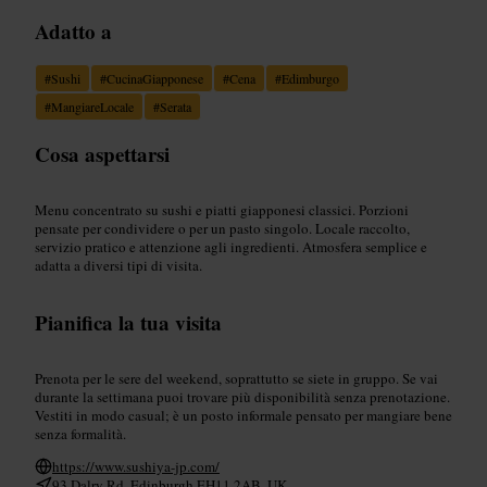
Adatto a
#
Sushi
#
CucinaGiapponese
#
Cena
#
Edimburgo
#
MangiareLocale
#
Serata
Cosa aspettarsi
Menu concentrato su sushi e piatti giapponesi classici. Porzioni
pensate per condividere o per un pasto singolo. Locale raccolto,
servizio pratico e attenzione agli ingredienti. Atmosfera semplice e
adatta a diversi tipi di visita.
Pianifica la tua visita
Prenota per le sere del weekend, soprattutto se siete in gruppo. Se vai
durante la settimana puoi trovare più disponibilità senza prenotazione.
Vestiti in modo casual; è un posto informale pensato per mangiare bene
senza formalità.
https://www.sushiya-jp.com/
93 Dalry Rd, Edinburgh EH11 2AB, UK