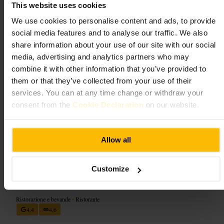
Cosa aspettarsi
This website uses cookies
We use cookies to personalise content and ads, to provide
Piatti pensati per essere condivisi e porzioni adatte anche a chi cerca
social media features and to analyse our traffic. We also
un pasto veloce. Atmosfera curata ma informale, servizio cordiale e un
ritmo che cambia durante la giornata: più rilassato al pomeriggio, più
share information about your use of our site with our social
vivace la sera.
media, advertising and analytics partners who may
combine it with other information that you’ve provided to
Pianifica la tua visita
them or that they’ve collected from your use of their
services. You can at any time change or withdraw your
Se arrivi in gruppo o per una serata, prenota per sicurezza. Per una
consent from the
Cookie Declaration
on our website.
pausa tranquilla scegli il pomeriggio; per un momento più sociale opta
per la serata. Abbina la visita a una passeggiata nel quartiere per
completare l’esperienza.
Allow all
https://baba.restaurant/
Customize
Piccolino Edinburgh
Ristorazione e bevande
•
Ristorante
4,4
4,6