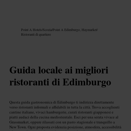
Immagine /
Google AI
Point A Hotels
/
Scozia
/
Point A Edimburgo, Haymarket
/
Ristoranti di quartiere
Guida locale ai migliori
ristoranti di Edimburgo
Questa guida gastronomica di Edimburgo ti indirizza direttamente
verso ristoranti informali e affidabili in tutta la città. Trova accoglienti
cantine italiane, vivaci hamburgerie, curati ristoranti giapponesi e
piatti audaci della cucina mediorientale. Esci per una serata vivace al
Grassmarket, oppure rilassati con un pasto stagionale e tranquillo a
New Town. Ogni proposta evidenzia posizione, atmosfera, accessibilità