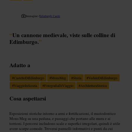
Immagine /
Edinburgh Castle
“
Un cannone medievale, viste sulle colline di
Edimburgo.
”
Adatto a
#
CastelloDiEdimburgo
#
MonsMeg
#
Storia
#
VeduteDiEdimburgo
#
ViaggioInScozia
#
FotografiaDiViaggio
#
ArchitetturaStorica
Cosa aspettarsi
Esposizioni storiche intorno a armi e fortificazioni, il mastodontico
Mons Meg su una pedana, e passaggi che portano alle mura e ai
torrioni. I percorsi includono scale e superfici irregolari, quindi è utile
avere scarpe comode. Troverai pannelli informativi e punti da cui