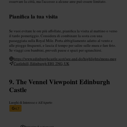
osservare la città, ma l'accesso a alcune aree può essere limitato.
Pianifica la tua visita
Se vuoi evitare le ore più affollate, pianifica la visita al mattino o verso
il tardo pomeriggio. Considera di combinare la sosta con una
passeggiata sulla Royal Mile. Porta abbigliamento adatto al vento e
alle piogge frequenti, e lascia il tempo per salire sulle mura e fare foto.
Se viaggi con bambini, prevedi pause e spazi per sgranchirsi.
https://www.edinburghcastle.scot/see-and-do/highlights/mons-meg
Castlehill, Edinburgh EH1 2NG, UK
The Vennel Viewpoint Edinburgh
Castle
Luoghi di Interesse e All'Aperto
4,7
Immagine /
Locationscout