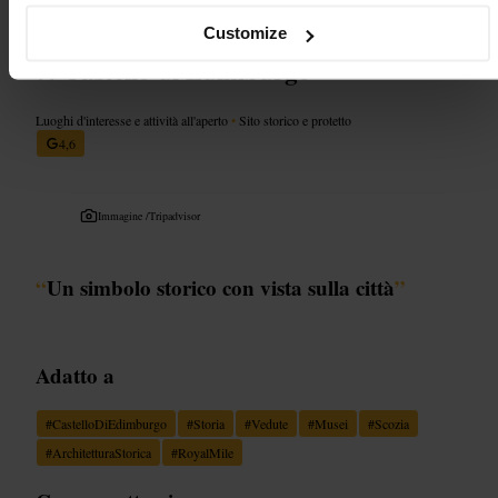
Customize
Castello di Edimburgo
Luoghi d'interesse e attività all'aperto
•
Sito storico e protetto
4,6
Immagine /
Tripadvisor
“
Un simbolo storico con vista sulla città
”
Adatto a
#
CastelloDiEdimburgo
#
Storia
#
Vedute
#
Musei
#
Scozia
#
ArchitetturaStorica
#
RoyalMile