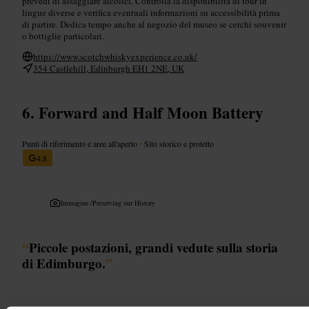
prevedi di assaggiare alcolici. Controlla la disponibilità di tour in
lingue diverse e verifica eventuali informazioni su accessibilità prima
di partire. Dedica tempo anche al negozio del museo se cerchi souvenir
o bottiglie particolari.
https://www.scotchwhiskyexperience.co.uk/
354 Castlehill, Edinburgh EH1 2NE, UK
Forward and Half Moon Battery
Punti di riferimento e aree all'aperto
•
Sito storico e protetto
4,8
Immagine /
Preserving our History
“
Piccole postazioni, grandi vedute sulla storia
di Edimburgo.
”