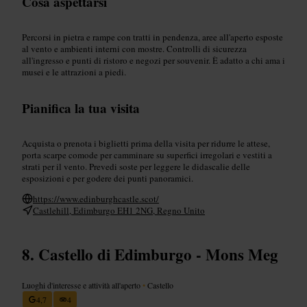
Cosa aspettarsi
Percorsi in pietra e rampe con tratti in pendenza, aree all'aperto esposte
al vento e ambienti interni con mostre. Controlli di sicurezza
all'ingresso e punti di ristoro e negozi per souvenir. È adatto a chi ama i
musei e le attrazioni a piedi.
Pianifica la tua visita
Acquista o prenota i biglietti prima della visita per ridurre le attese,
porta scarpe comode per camminare su superfici irregolari e vestiti a
strati per il vento. Prevedi soste per leggere le didascalie delle
esposizioni e per godere dei punti panoramici.
https://www.edinburghcastle.scot/
Castlehill, Edimburgo EH1 2NG, Regno Unito
Castello di Edimburgo - Mons Meg
Luoghi d'interesse e attività all'aperto
•
Castello
4,7
4