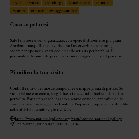
#
Arte
#
Museo
#
Edimburgo
#
ArteScozzese
#
Famiglia
#
Cultura
#
Gallerie
#
ViaggioCulturale
Cosa aspettarsi
Sale luminose e ben organizzate, con opere distribuite su più piani.
Ambienti tranquilli che favoriscono l'osservazione, aree con posti a
sedere per riposare e spazi dedicati alle attività per bambini. Il
personale è disponibile per indicazioni e suggerimenti sul percorso.
Pianifica la tua visita
Controlla il sito per mostre temporanee e mappe prima di partire. Se
vuoi visitare con calma, scegli due o tre sezioni principali da vedere
per volta. Porta uno snack leggero e scarpe comode, approfitta delle
aree con tavoli se viaggi con bambini. Prepara il gruppo a possibili file
nelle attività interattive più richieste.
https://www.nationalgalleries.org/visit/scottish-national-gallery
The Mound, Edinburgh EH2 2EL, UK