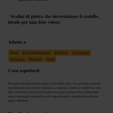
“
Scalini di pietra che incorniciano il castello,
ideale per una foto veloce.
”
Adatto a
#
Vista
#
CastelloDiEdimburgo
#
OldTown
#
Grassmarket
#
Fotografia
#
Tramonto
#
Scatti
Cosa aspettarsi
Una piccola piattaforma sopra i tetti della città, con gradini in pietra
che fungono da cornice naturale. Lo spazio è stretto e condiviso con
altri visitatori, perciò servirà pazienza per scattare foto. L’atmosfera
resta comunque tranquilla e dal sapore locale, soprattutto nelle ore
meno affollate.