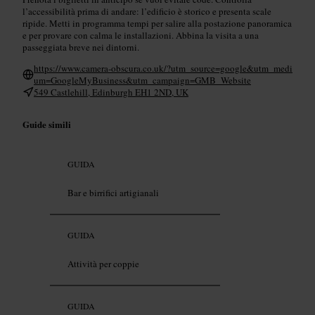
l’accessibilità prima di andare: l’edificio è storico e presenta scale
ripide. Metti in programma tempi per salire alla postazione panoramica
e per provare con calma le installazioni. Abbina la visita a una
passeggiata breve nei dintorni.
https://www.camera-obscura.co.uk/?utm_source=google&utm_medi
um=GoogleMyBusiness&utm_campaign=GMB_Website
549 Castlehill, Edinburgh EH1 2ND, UK
Guide simili
GUIDA
Bar e birrifici artigianali
GUIDA
Attività per coppie
GUIDA