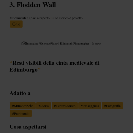
Flodden Wall
Monumenti e spazi all'aperto
•
Sito storico e protetto
4,6
Immagine /
ZenscapePhoto | Edinburgh Photographer · In stock
“
Resti visibili della cinta medievale di
Edimburgo
”
Adatto a
#
MuraStoriche
#
Storia
#
CentroStorico
#
Passeggiata
#
Fotografia
#
Patrimonio
Cosa aspettarsi