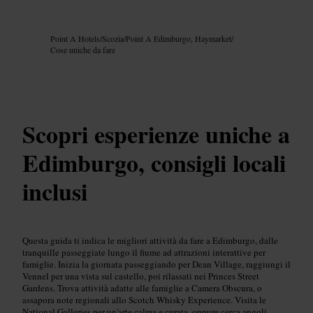
Immagine /
Google AI
Point A Hotels
/
Scozia
/
Point A Edimburgo, Haymarket
/
Cose uniche da fare
Scopri esperienze uniche a
Edimburgo, consigli locali
inclusi
Questa guida ti indica le migliori attività da fare a Edimburgo, dalle
tranquille passeggiate lungo il fiume ad attrazioni interattive per
famiglie. Inizia la giornata passeggiando per Dean Village, raggiungi il
Vennel per una vista sul castello, poi rilassati nei Princes Street
Gardens. Trova attività adatte alle famiglie a Camera Obscura, o
assapora note regionali allo Scotch Whisky Experience. Visita le
National Galleries per un'arte calma e curata, oppure cerca angoli