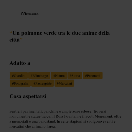
Immagine /
“
Un polmone verde tra le due anime della
città
”
Adatto a
#
Giardini
#
Edimburgo
#
Natura
#
Storia
#
Panorami
#
Fotografia
#
Passeggiate
#
Mercatini
Cosa aspettarsi
Sentieri pavimentati, panchine e ampie zone erbose. Troverai
monumenti e statue tra cui il Ross Fountain e il Scott Monument, oltre
a memoriali e una bandstand. In certe stagioni si svolgono eventi e
mercatini che animano l'area.