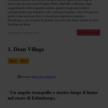
storici più piccoli come Flodden Wall e Half Moon Battery. Ogni
suggerimento indica quando andare, quanto tempo prevedere e
consigli pratici per famiglie e chi visita per la prima volta. Usa questa
guida come un piano breve e locale per esperienze uniche a
Edimburgo e per scoprire le gemme nascoste che fanno sentire la città
familiare in fretta.
Aggiornato
10 giugno 2026
12 min di lettura
Dean Village
4,8
4,5
Immagine /
Dean Village Edinburgh
“
Un angolo tranquillo e storico lungo il fiume
nel cuore di Edimburgo.
”