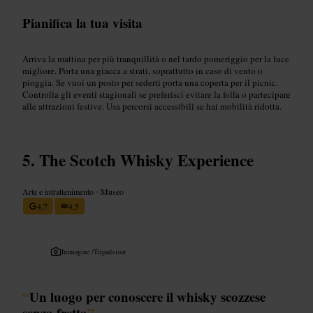
Pianifica la tua visita
Arriva la mattina per più tranquillità o nel tardo pomeriggio per la luce
migliore. Porta una giacca a strati, soprattutto in caso di vento o
pioggia. Se vuoi un posto per sederti porta una coperta per il picnic.
Controlla gli eventi stagionali se preferisci evitare la folla o partecipare
alle attrazioni festive. Usa percorsi accessibili se hai mobilità ridotta.
The Scotch Whisky Experience
Arte e intrattenimento
•
Museo
4,7
4,5
Immagine /
Tripadvisor
“
Un luogo per conoscere il whisky scozzese
senza fretta
”