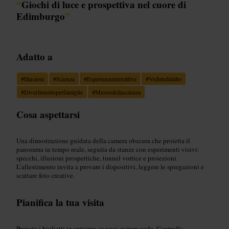
“
Giochi di luce e prospettiva nel cuore di
Edimburgo
”
Adatto a
#
Illusioni
#
Scienza
#
Esperienzeinterattive
#
Vedutedalalto
#
Divertimentoperfamiglie
#
Museodellascienza
Cosa aspettarsi
Una dimostrazione guidata della camera obscura che proietta il
panorama in tempo reale, seguita da stanze con esperimenti visivi:
specchi, illusioni prospettiche, tunnel vortice e proiezioni.
L’allestimento invita a provare i dispositivi, leggere le spiegazioni e
scattare foto creative.
Pianifica la tua visita
Prenota i biglietti in anticipo se vuoi evitare code. Controlla