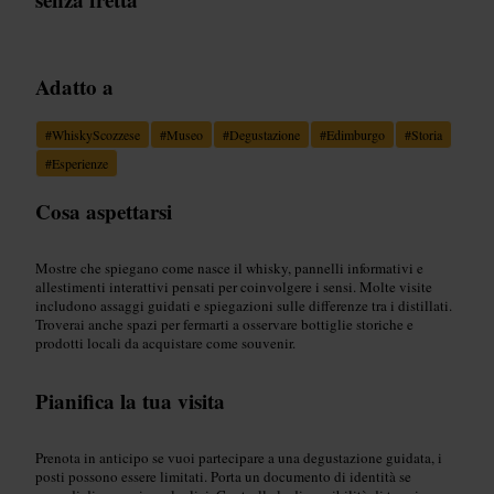
Adatto a
#
WhiskyScozzese
#
Museo
#
Degustazione
#
Edimburgo
#
Storia
#
Esperienze
Cosa aspettarsi
Mostre che spiegano come nasce il whisky, pannelli informativi e
allestimenti interattivi pensati per coinvolgere i sensi. Molte visite
includono assaggi guidati e spiegazioni sulle differenze tra i distillati.
Troverai anche spazi per fermarti a osservare bottiglie storiche e
prodotti locali da acquistare come souvenir.
Pianifica la tua visita
Prenota in anticipo se vuoi partecipare a una degustazione guidata, i
posti possono essere limitati. Porta un documento di identità se