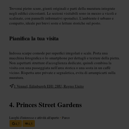
Troverai pietre scure, giunti originali e parti della muratura integrate
negli edifici circostanti. Le sezioni visitabili sono in mezzo a vicoli e
scalinate, con pannelli informativi sporadici. L'ambiente è urbano e
compatto, ideale per brevi soste e letture storiche sul posto.
Pianifica la tua visita
Indossa scarpe comode per superfici irregolari e scale. Porta una
macchina fotografica o lo smartphone per dettagli e texture della pietra.
Non aspettarti strutture d'accoglienza dedicate, quindi combina la
visita con una passeggiata nell'area storica o una sosta in un caffè
vicino. Rispetta aree private e segnaletica, evita di arrampicarti sulla
muratura.
1 Vennel, Edinburgh EH1 2HU, Regno Unito
Princes Street Gardens
Luoghi d'interesse e attività all'aperto
•
Parco
4,7
4,5