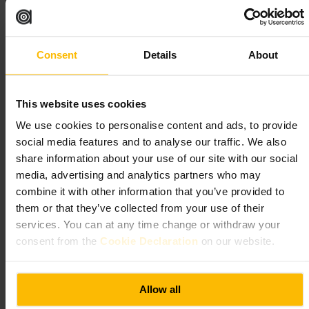
Adatto a
#
Storiamilitare
#
Architetturastorica
#
Vedutesullacittà
#
Edimburgo
Consent
Details
About
#
Passeggiostorico
Cosa aspettarsi
This website uses cookies
Resti di mura e postazioni da cui si controllava il territorio, superfici in
We use cookies to personalise content and ads, to provide
pietra e percorsi irregolari. A tratti il sito è esposto al vento, quindi le
social media features and to analyse our traffic. We also
condizioni meteo si percepiscono. Non ci sono grandi servizi sul
posto; l’esperienza è di tipo esplorativo e fotografico, con molte
share information about your use of our site with our social
opportunità per osservare dettagli costruttivi e panorami urbani.
media, advertising and analytics partners who may
combine it with other information that you’ve provided to
Pianifica la tua visita
them or that they’ve collected from your use of their
services. You can at any time change or withdraw your
Indossa scarpe comode per camminare su lastre e gradini irregolari.
consent from the
Cookie Declaration
on our website.
Porta una giacca contro il vento e scarpe con suola aderente. Se ti
interessa la storia, integra la visita con un giro a piedi nel centro
storico o a un castello vicino. Rispetta le aree recintate e i segnali
informativi durante l’esplorazione.
Allow all
Edimburgo EH1 2NG, Regno Unito