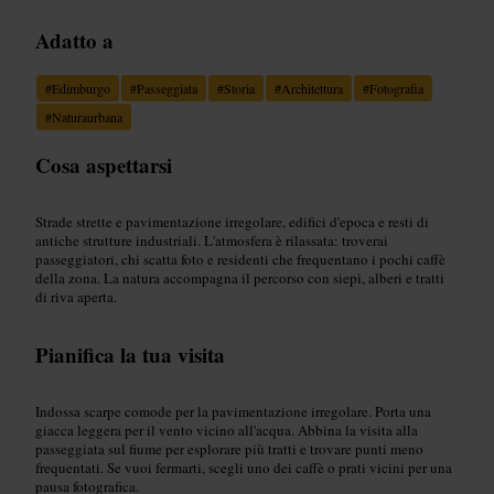
Adatto a
#
Edimburgo
#
Passeggiata
#
Storia
#
Architettura
#
Fotografia
#
Naturaurbana
Cosa aspettarsi
Strade strette e pavimentazione irregolare, edifici d'epoca e resti di
antiche strutture industriali. L'atmosfera è rilassata: troverai
passeggiatori, chi scatta foto e residenti che frequentano i pochi caffè
della zona. La natura accompagna il percorso con siepi, alberi e tratti
di riva aperta.
Pianifica la tua visita
Indossa scarpe comode per la pavimentazione irregolare. Porta una
giacca leggera per il vento vicino all'acqua. Abbina la visita alla
passeggiata sul fiume per esplorare più tratti e trovare punti meno
frequentati. Se vuoi fermarti, scegli uno dei caffè o prati vicini per una
pausa fotografica.