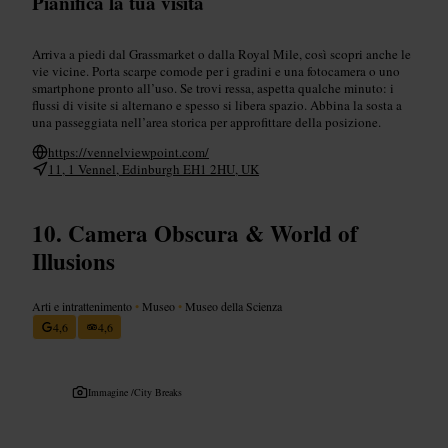
Pianifica la tua visita
Arriva a piedi dal Grassmarket o dalla Royal Mile, così scopri anche le
vie vicine. Porta scarpe comode per i gradini e una fotocamera o uno
smartphone pronto all’uso. Se trovi ressa, aspetta qualche minuto: i
flussi di visite si alternano e spesso si libera spazio. Abbina la sosta a
una passeggiata nell’area storica per approfittare della posizione.
https://vennelviewpoint.com/
11, 1 Vennel, Edinburgh EH1 2HU, UK
Camera Obscura & World of
Illusions
Arti e intrattenimento
•
Museo
•
Museo della Scienza
4,6
4,6
Immagine /
City Breaks