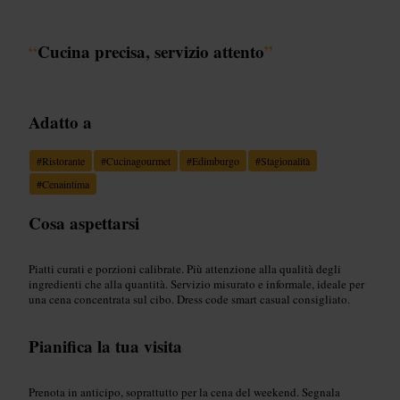
“
Cucina precisa, servizio attento
”
Adatto a
#
Ristorante
#
Cucinagourmet
#
Edimburgo
#
Stagionalità
#
Cenaintima
Cosa aspettarsi
Piatti curati e porzioni calibrate. Più attenzione alla qualità degli
ingredienti che alla quantità. Servizio misurato e informale, ideale per
una cena concentrata sul cibo. Dress code smart casual consigliato.
Pianifica la tua visita
Prenota in anticipo, soprattutto per la cena del weekend. Segnala