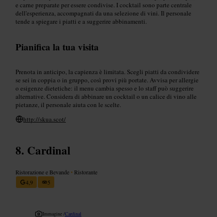
e carne preparate per essere condivise. I cocktail sono parte centrale
dell'esperienza, accompagnati da una selezione di vini. Il personale
tende a spiegare i piatti e a suggerire abbinamenti.
Pianifica la tua visita
Prenota in anticipo, la capienza è limitata. Scegli piatti da condividere
se sei in coppia o in gruppo, così provi più portate. Avvisa per allergie
o esigenze dietetiche: il menu cambia spesso e lo staff può suggerire
alternative. Considera di abbinare un cocktail o un calice di vino alle
pietanze, il personale aiuta con le scelte.
http://skua.scot/
Cardinal
Ristorazione e Bevande
•
Ristorante
4,9
5
Immagine /
Cardinal