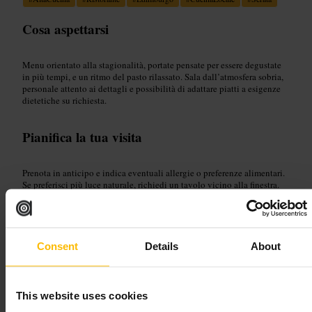
Cosa aspettarsi
Menu orientato alla stagionalità, portate pensate per essere degustate
in più tempi, e un ritmo del pasto rilassato. Sala dall’atmosfera sobria,
personale attento ai dettagli e possibilità di adattare piatti a esigenze
dietetiche su richiesta.
Pianifica la tua visita
Prenota in anticipo e indica eventuali allergie o preferenze alimentari.
Se preferisci più luce naturale, richiedi un tavolo vicino alla finestra.
Per un’esperienza più completa, informati sul menu degustazione
quando disponibile. Opta per un abbigliamento smart casual.
https://lylaedinburgh.co.uk/
3 Royal Terrace, Edinburgh EH7 5AB, UK
Consent
Details
About
Skua
This website uses cookies