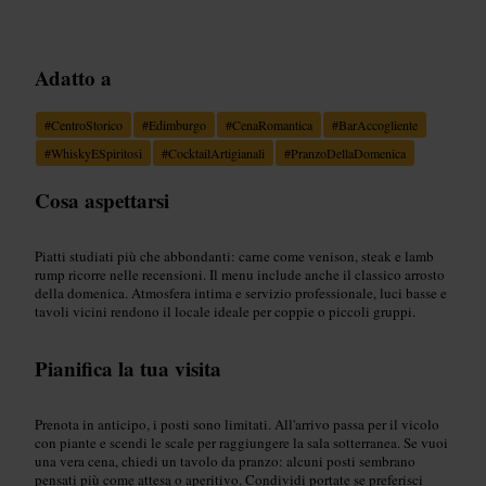
Adatto a
#
CentroStorico
#
Edimburgo
#
CenaRomantica
#
BarAccogliente
#
WhiskyESpiritosi
#
CocktailArtigianali
#
PranzoDellaDomenica
Cosa aspettarsi
Piatti studiati più che abbondanti: carne come venison, steak e lamb
rump ricorre nelle recensioni. Il menu include anche il classico arrosto
della domenica. Atmosfera intima e servizio professionale, luci basse e
tavoli vicini rendono il locale ideale per coppie o piccoli gruppi.
Pianifica la tua visita
Prenota in anticipo, i posti sono limitati. All'arrivo passa per il vicolo
con piante e scendi le scale per raggiungere la sala sotterranea. Se vuoi
una vera cena, chiedi un tavolo da pranzo: alcuni posti sembrano
pensati più come attesa o aperitivo. Condividi portate se preferisci