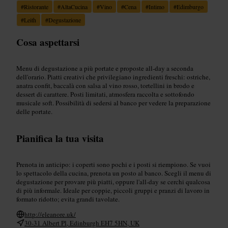
#
Ristorante
#
AltaCucina
#
Vino
#
Cena
#
Intimo
#
Edimburgo
#
Leith
#
Degustazione
Cosa aspettarsi
Menu di degustazione a più portate e proposte all-day a seconda
dell'orario. Piatti creativi che privilegiano ingredienti freschi: ostriche,
anatra confit, baccalà con salsa al vino rosso, tortellini in brodo e
dessert di carattere. Posti limitati, atmosfera raccolta e sottofondo
musicale soft. Possibilità di sedersi al banco per vedere la preparazione
delle portate.
Pianifica la tua visita
Prenota in anticipo: i coperti sono pochi e i posti si riempiono. Se vuoi
lo spettacolo della cucina, prenota un posto al banco. Scegli il menu di
degustazione per provare più piatti, oppure l'all-day se cerchi qualcosa
di più informale. Ideale per coppie, piccoli gruppi e pranzi di lavoro in
formato ridotto; evita grandi tavolate.
http://eleanore.uk/
30-31 Albert Pl, Edinburgh EH7 5HN, UK