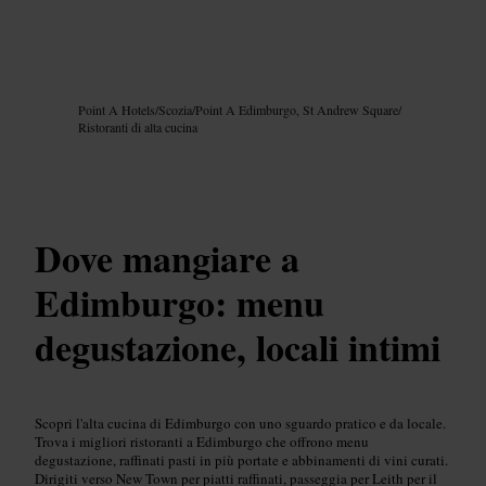
Immagine /
Google AI
Point A Hotels
/
Scozia
/
Point A Edimburgo, St Andrew Square
/
Ristoranti di alta cucina
Dove mangiare a
Edimburgo: menu
degustazione, locali intimi
Scopri l'alta cucina di Edimburgo con uno sguardo pratico e da locale.
Trova i migliori ristoranti a Edimburgo che offrono menu
degustazione, raffinati pasti in più portate e abbinamenti di vini curati.
Dirigiti verso New Town per piatti raffinati, passeggia per Leith per il