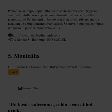
Prenota in anticipo, soprattutto per le serate del weekend. Segnala
eventuali intolleranze o preferenze alimentari al momento della
prenotazione. Per incontri di lavoro scegli un tavolo più appartato e
mantieni un abbigliamento smart-casual. Se arrivi in gruppo, conferma
il numero di persone prima della visita.
http://www.thetableedinburgh.com/
3A Dundas St, Edinburgh EH3 6QG, UK
Monteiths
€€
•
Ristorazione e bevande
•
Bar
•
Ristorazione e bevande
•
Ristorante
4,5
Immagine /
Web
“
Un locale sotterraneo, caldo e con ottimi
drink.
”