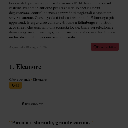
fascino del quartiere oppure resta vicino all'Old Town per viste sul
castello. Prenota in anticipo per i tavoli dello chef e i menu
degustazione, controlla i menu per prodotti stagionali e aspetta un
servizio attento. Questa guida ti indica i ristoranti di Edimburgo più
apprezzati, le esperienze culinarie di lusso a Edimburgo e i bistrot
accoglienti che sembrano una scoperta locale. Usala per selezionare
dove mangiare a Edimburgo, pianificare una serata speciale o trovare
un tavolo affidabile per una serata rilassata.
Aggiornato
10 giugno 2026
13 min di lettura
Eleanore
Cibo e bevande
•
Ristorante
4,8
Immagine /
Web
“
Piccolo ristorante, grande cucina.
”