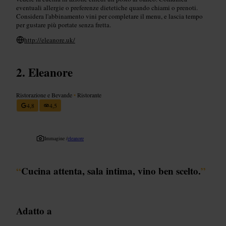
eventuali allergie o preferenze dietetiche quando chiami o prenoti.
Considera l'abbinamento vini per completare il menu, e lascia tempo
per gustare più portate senza fretta.
http://eleanore.uk/
Eleanore
Ristorazione e Bevande
•
Ristorante
4,8
4,5
Immagine /
eleanore
“
Cucina attenta, sala intima, vino ben scelto.
”
Adatto a