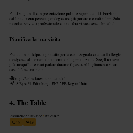
Piatti stagionali con presentazione pulita e sapori definiti. Porzioni
calibrate, menu pensato per degustare più portate o condividere. Sala
raccolta, servizio professionale e atmosfera vivace senza formalità.
Pianifica la tua visita
Prenota in anticipo, soprattutto per la cena. Segnala eventuali allergie
o esigenze alimentari al momento della prenotazione. Scegli un tavolo
più tranquillo se vuoi parlare durante il pasto. Abbigliamento smart
casual funziona bene.
https://celestiarestaurant.co.uk/
18 Eyre Pl, Edimburgo EH3 5EP, Regno Unito
The Table
Ristorazione e bevande
•
Ristorante
4,9
4,9