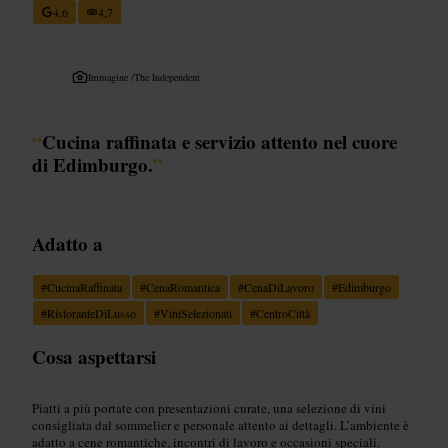
4,6
4,7
Immagine /
The Independent
“
Cucina raffinata e servizio attento nel cuore
di Edimburgo.
”
Adatto a
#
CucinaRaffinata
#
CenaRomantica
#
CenaDiLavoro
#
Edimburgo
#
RistoranteDiLusso
#
ViniSelezionati
#
CentroCittà
Cosa aspettarsi
Piatti a più portate con presentazioni curate, una selezione di vini
consigliata dal sommelier e personale attento ai dettagli. L’ambiente è
adatto a cene romantiche, incontri di lavoro e occasioni speciali.