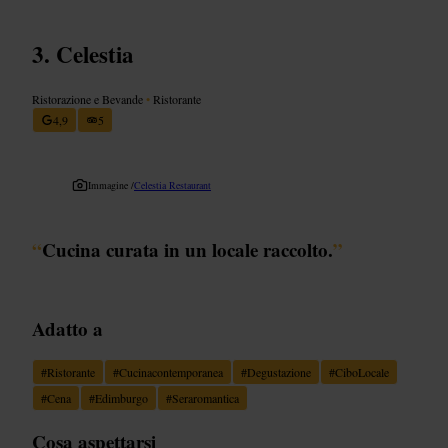
Celestia
Ristorazione e Bevande
•
Ristorante
4,9
5
Immagine /
Celestia Restaurant
“
Cucina curata in un locale raccolto.
”
Adatto a
#
Ristorante
#
Cucinacontemporanea
#
Degustazione
#
CiboLocale
#
Cena
#
Edimburgo
#
Seraromantica
Cosa aspettarsi