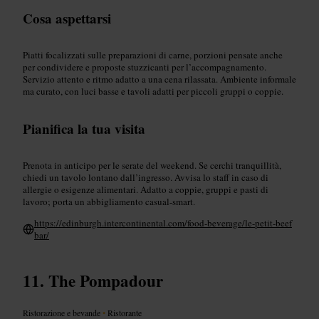
Cosa aspettarsi
Piatti focalizzati sulle preparazioni di carne, porzioni pensate anche
per condividere e proposte stuzzicanti per l’accompagnamento.
Servizio attento e ritmo adatto a una cena rilassata. Ambiente informale
ma curato, con luci basse e tavoli adatti per piccoli gruppi o coppie.
Pianifica la tua visita
Prenota in anticipo per le serate del weekend. Se cerchi tranquillità,
chiedi un tavolo lontano dall’ingresso. Avvisa lo staff in caso di
allergie o esigenze alimentari. Adatto a coppie, gruppi e pasti di
lavoro; porta un abbigliamento casual-smart.
https://edinburgh.intercontinental.com/food-beverage/le-petit-beef
bar/
The Pompadour
Ristorazione e bevande
•
Ristorante