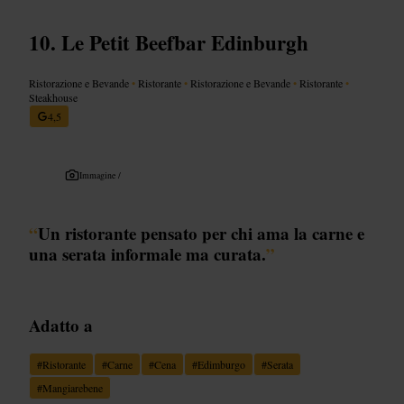
Le Petit Beefbar Edinburgh
Ristorazione e Bevande
•
Ristorante
•
Ristorazione e Bevande
•
Ristorante
•
Steakhouse
4,5
Immagine /
“
Un ristorante pensato per chi ama la carne e
una serata informale ma curata.
”
Adatto a
#
Ristorante
#
Carne
#
Cena
#
Edimburgo
#
Serata
#
Mangiarebene