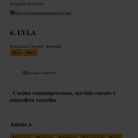
assaggiare più piatti.
https://monteithsrestaurant.co.uk/
LYLA
Ristorazione e bevande
•
Ristorante
4,8
4,9
Immagine /
Square Meal
“
Cucina contemporanea, servizio curato e
atmosfera raccolta
”
Adatto a
#
AltaCucina
#
Ristorante
#
Edimburgo
#
CucinaLocale
#
Serata