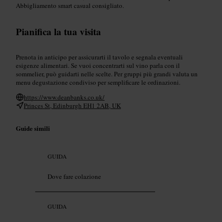
Abbigliamento smart casual consigliato.
Pianifica la tua visita
Prenota in anticipo per assicurarti il tavolo e segnala eventuali
esigenze alimentari. Se vuoi concentrarti sul vino parla con il
sommelier, può guidarti nelle scelte. Per gruppi più grandi valuta un
menu degustazione condiviso per semplificare le ordinazioni.
https://www.deanbanks.co.uk/
Princes St, Edinburgh EH1 2AB, UK
Guide simili
GUIDA
Dove fare colazione
GUIDA