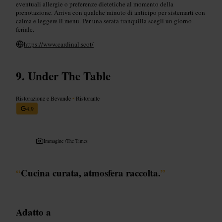
eventuali allergie o preferenze dietetiche al momento della
prenotazione. Arriva con qualche minuto di anticipo per sistemarti con
calma e leggere il menu. Per una serata tranquilla scegli un giorno
feriale.
https://www.cardinal.scot/
Under The Table
Ristorazione e Bevande
•
Ristorante
4,9
Immagine /
The Times
“
Cucina curata, atmosfera raccolta.
”
Adatto a