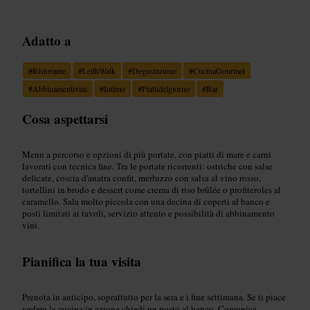
Adatto a
#
Ristorante
#
LeithWalk
#
Degustazione
#
CucinaGourmet
#
Abbinamentivini
#
Intimo
#
Piattidelgiorno
#
Bar
Cosa aspettarsi
Menu a percorso e opzioni di più portate, con piatti di mare e carni
lavorati con tecnica fine. Tra le portate ricorrenti: ostriche con salse
delicate, coscia d'anatra confit, merluzzo con salsa al vino rosso,
tortellini in brodo e dessert come crema di riso brûlée o profiteroles al
caramello. Sala molto piccola con una decina di coperti al banco e
posti limitati ai tavoli, servizio attento e possibilità di abbinamento
vini.
Pianifica la tua visita
Prenota in anticipo, soprattutto per la sera e i fine settimana. Se ti piace
vedere la cucina in azione chiedi un posto al banco. Comunica