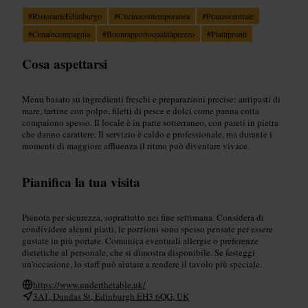
#
RistoranteEdimburgo
#
Cucinacontemporanea
#
Pranzocentrale
#
Cenaincompagnia
#
Buonrapportoqualitàprezzo
#
Piattipronti
Cosa aspettarsi
Menu basato su ingredienti freschi e preparazioni precise: antipasti di
mare, tartine con polpo, filetti di pesce e dolci come panna cotta
compaiono spesso. Il locale è in parte sotterraneo, con pareti in pietra
che danno carattere. Il servizio è caldo e professionale, ma durante i
momenti di maggiore affluenza il ritmo può diventare vivace.
Pianifica la tua visita
Prenota per sicurezza, soprattutto nei fine settimana. Considera di
condividere alcuni piatti, le porzioni sono spesso pensate per essere
gustate in più portate. Comunica eventuali allergie o preferenze
dietetiche al personale, che si dimostra disponibile. Se festeggi
un'occasione, lo staff può aiutare a rendere il tavolo più speciale.
https://www.underthetable.uk/
3A1, Dundas St, Edinburgh EH3 6QG, UK