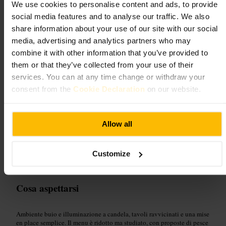
Ristorazione e bevande
•
Bar
•
Cocktail bar
•
Ristorazione e bevande
•
Bar
We use cookies to personalise content and ads, to provide
4,6
social media features and to analyse our traffic. We also
share information about your use of our site with our social
media, advertising and analytics partners who may
Immagine /
Web
combine it with other information that you’ve provided to
them or that they’ve collected from your use of their
“
Cocktail e piccoli piatti in un locale dal tono
services. You can at any time change or withdraw your
raccolto.
”
consent from the
Cookie Declaration
on our website.
Allow all
Adatto a
#
Cocktailbar
#
Piccolipiatti
#
Cucinastagionale
#
Atmosferaintima
Customize
#
Vinoecocktail
#
Esperienzagastronomica
Cosa aspettarsi
Ambiente buio e illuminazione a candela, tavoli ravvicinati e una mise
en place semplice. Il menu è ridotto ma studiato, con proposte di pesce