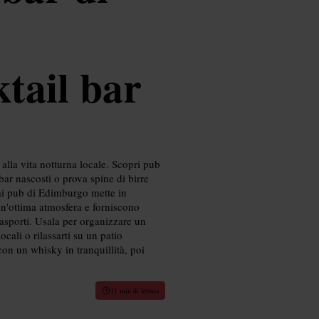
ktail bar
alla vita notturna locale. Scopri pub
 bar nascosti o prova spine di birre
 ai pub di Edimburgo mette in
un'ottima atmosfera e forniscono
trasporti. Usala per organizzare un
ocali o rilassarti su un patio
con un whisky in tranquillità, poi
11 min di lettura