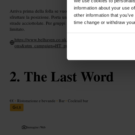
We use cookies to personalis
information about your use of
Arriva prima della folla se vuoi sederti al bancone. Abbina la visit
other information that you’ve
sfruttare la posizione. Porta un documento di identità se hai meno
time change or withdraw you
strade acciottolate. Per gruppi numerosi considera di dividervi tra
limitato.
https://www.belhaven.co.uk/pubs/edinburgh/worlds-end?utm_
ons&utm_campaign=HT_pubpage
The Last Word
€€
•
Ristorazione e bevande
•
Bar
•
Cocktail bar
4,8
Immagine /
Web