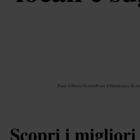
Immagine /
Google AI
Point A Hotels
/
Scozia
/
Point A Edimburgo, St A
Scopri i migliori