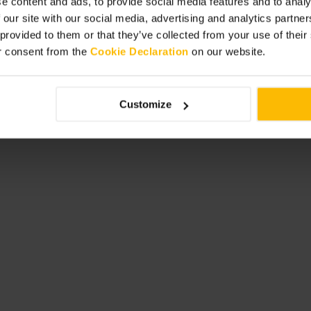
e content and ads, to provide social media features and to analy
 our site with our social media, advertising and analytics partn
a a una passeggiata sul Royal Mile per
 provided to them or that they’ve collected from your use of thei
 di 30 anni. Scarpe comode per le
r consent from the
Cookie Declaration
on our website.
 più round, lo spazio può essere
source=g_places&utm_medium=locati
Customize