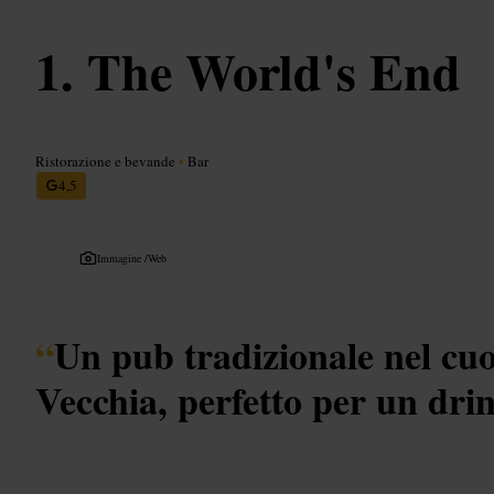
The World's End
Ristorazione e bevande
•
Bar
4,5
Immagine /
Web
“
Un pub tradizionale nel cuo
Vecchia, perfetto per un dri