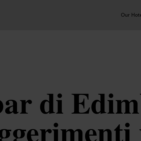
Our Hot
 bar di Edi
uggerimenti 