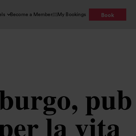
els
Become a Member
My Bookings
Book
mburgo, pub
per la vita