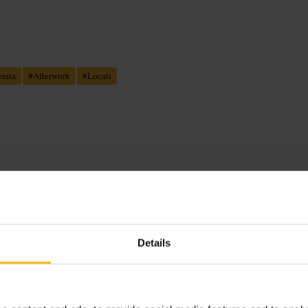
erata
#
Afterwork
#
Locali
zio per piccoli gruppi. Carta di birre
, più rilassato nel pomeriggio.
Details