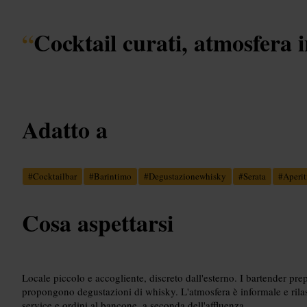
“
Cocktail curati, atmosfera 
Adatto a
#
Cocktailbar
#
Barintimo
#
Degustazionewhisky
#
Serata
#
Aperit
Cosa aspettarsi
Locale piccolo e accogliente, discreto dall'esterno. I bartender pre
propongono degustazioni di whisky. L'atmosfera è informale e rilass
service e ordini al bancone, a seconda dell'affluenza.