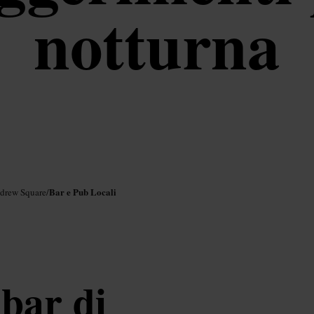
notturna
Bar e Pub Locali
ndrew Square
/
 bar di