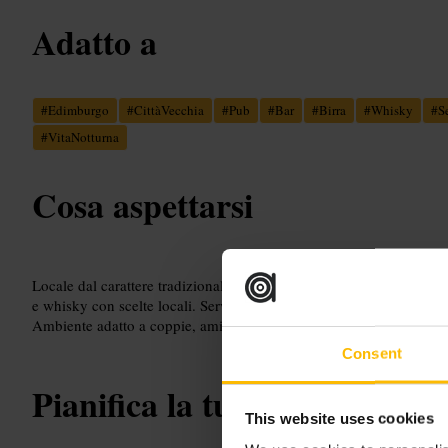
Adatto a
#
Edimburgo
#
CittàVecchia
#
Pub
#
Bar
#
Birra
#
Whisky
#
S
#
VitaNotturna
Cosa aspettarsi
Locale dal carattere tradizionale: bancone in legno, luci calde e spa
e whisky con scelte locali. Servizio informale, ritmo vivace la sera
Ambiente adatto a coppie, amici e chi viaggia da solo.
Consent
Pianifica la tua visita
This website uses cookies