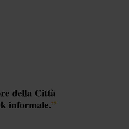
re della Città
nk informale.
”