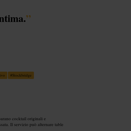
intima.
”
ivo
#
Stockbridge
parano cocktail originali e
ata. Il servizio può alternare table