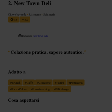
New Town Deli
Cibo e bevande
•
Ristorante
•
Salumeria
4,5
3,7
Immagine /
new town deli
“
Colazione pratica, sapore autentico.
”
Adatto a
#
Brunch
#
Caffè
#
Colazione
#
Panini
#
Pasticceria
#
PausaVeloce
#
Smartworking
#
Edimburgo
Cosa aspettarsi