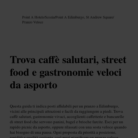
Immagine /
Google AI
Point A Hotels
/
Scozia
/
Point A Edimburgo, St Andrew Square
/
Pranzo Veloce
Trova caffè salutari, street
food e gastronomie veloci
da asporto
Questa guida ti indica posti affidabili per un pranzo a Edimburgo,
vicini alle principali attrazioni e facili da raggiungere a piedi. Trova
caffè salutari, gastronomie vivaci, accoglienti caffetterie e bancarelle
di street food che servono panini, bagel e brioche farcite. Esci per un
rapido picnic da asporto, oppure rilassati con una sosta veloce quando
hai bisogno di una pausa. Ogni proposta dà priorità a posizione,
rapidità e qualità costante, così puoi pianificare un pranzo veloce