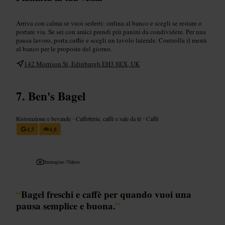
Arriva con calma se vuoi sederti: ordina al banco e scegli se restare o
portare via. Se sei con amici prendi più panini da condividere. Per una
pausa lavoro, porta cuffie e scegli un tavolo laterale. Controlla il menù
al banco per le proposte del giorno.
142 Morrison St, Edinburgh EH3 8EX, UK
Ben's Bagel
Ristorazione e bevande
•
Caffetterie, caffè e sale da tè
•
Caffè
4,5
4,8
Immagine /
Yahoo
“
Bagel freschi e caffè per quando vuoi una
pausa semplice e buona.
”