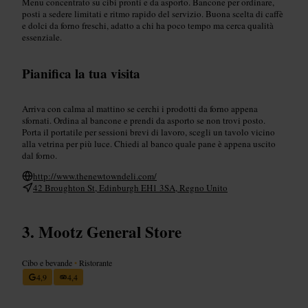
Menu concentrato su cibi pronti e da asporto. Bancone per ordinare,
posti a sedere limitati e ritmo rapido del servizio. Buona scelta di caffè
e dolci da forno freschi, adatto a chi ha poco tempo ma cerca qualità
essenziale.
Pianifica la tua visita
Arriva con calma al mattino se cerchi i prodotti da forno appena
sfornati. Ordina al bancone e prendi da asporto se non trovi posto.
Porta il portatile per sessioni brevi di lavoro, scegli un tavolo vicino
alla vetrina per più luce. Chiedi al banco quale pane è appena uscito
dal forno.
http://www.thenewtowndeli.com/
42 Broughton St, Edinburgh EH1 3SA, Regno Unito
Mootz General Store
Cibo e bevande
•
Ristorante
4,9
4,4