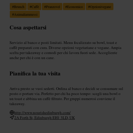
#
Brunch
#
Caffè
#
Pranzovel
#
Economico
#
Opzionivegane
#
Animaliammessi
Cosa aspettarsi
Servizio al banco e posti limitati. Menu focalizzato su bowl, toast e
caffè preparati con cura. Diverse opzioni vegetariane e vegane. Ampia
scelta per takeaway e comodi per chi lavora fuori sede. Accogliente
anche per chi è con un cane.
Pianifica la tua visita
Arriva presto se vuoi sederti. Ordina al banco e decidi se consumare sul
posto o portare via. Perfetto per chi ha poco tempo: scegli una bowl o
un toast e abbina un caffè filtrato. Per gruppi numerosi conviene il
takeaway.
http://www.nourishedinburgh.com/
2A Forth St, Edinburgh EH1 3LD, UK