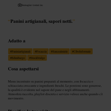
Immagine /
corner.inc
“
Panini artigianali, sapori netti.
”
Adatto a
#
Paniniartigianali
#
Focaccia
#
Saucealmiele
#
CiboInformale
#
Edimburgo
#
Stockbridge
Cosa aspettarsi
Menu incentrato su panini preparati al momento, con focaccia o
schiacciata croccante e ingredienti freschi. Le porzioni sono generose,
la qualità è evidente nel sapore del pane e negli abbinamenti.
Atmosfera raccolta, playlist discreta e servizio veloce anche quando c'è
movimento.