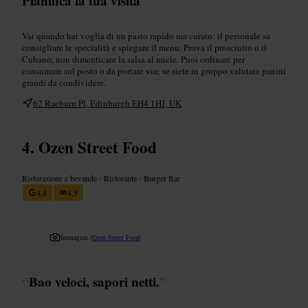
Pianifica la tua visita
Vai quando hai voglia di un pasto rapido ma curato: il personale sa
consigliare le specialità e spiegare il menu. Prova il prosciutto o il
Cubano, non dimenticare la salsa al miele. Puoi ordinare per
consumare sul posto o da portare via; se siete in gruppo valutate panini
grandi da condividere.
62 Raeburn Pl, Edinburgh EH4 1HJ, UK
Ozen Street Food
Ristorazione e bevande
•
Ristorante
•
Burger Bar
4,4
4,5
Immagine /
Ozen Street Food
“
Bao veloci, sapori netti.
”