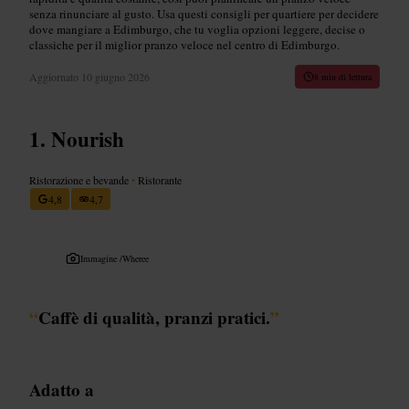
senza rinunciare al gusto. Usa questi consigli per quartiere per decidere
dove mangiare a Edimburgo, che tu voglia opzioni leggere, decise o
classiche per il miglior pranzo veloce nel centro di Edimburgo.
Aggiornato
10 giugno 2026
8 min di lettura
Nourish
Ristorazione e bevande
•
Ristorante
4,8
4,7
Immagine /
Wheree
“
Caffè di qualità, pranzi pratici.
”
Adatto a