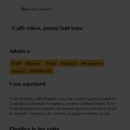
Immagine /
Tripadvisor
“
Caffè veloce, panini fatti bene.
”
Adatto a
#
Caffè
#
Espresso
#
Panini
#
Colazione
#
Pranzoveloce
#
Asporto
#
Ciboinformale
Cosa aspettarsi
Conto al banco, caffè preparato con cura e panini appena assemblati.
L’ambiente è informale e compatto, con posti a sedere limitati. È un
locale frequentato da persone che passano per una sosta breve, da chi
lavora nelle vicinanze e da visitatori in gruppo ristretto o da soli.
Pianifica la tua visita