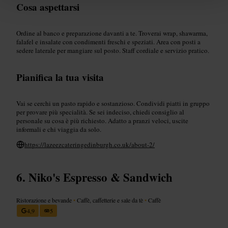
Cosa aspettarsi
Ordine al banco e preparazione davanti a te. Troverai wrap, shawarma,
falafel e insalate con condimenti freschi e speziati. Area con posti a
sedere laterale per mangiare sul posto. Staff cordiale e servizio pratico.
Pianifica la tua visita
Vai se cerchi un pasto rapido e sostanzioso. Condividi piatti in gruppo
per provare più specialità. Se sei indeciso, chiedi consiglio al
personale su cosa è più richiesto. Adatto a pranzi veloci, uscite
informali e chi viaggia da solo.
https://lazeezcateringedinburgh.co.uk/about-2/
Niko's Espresso & Sandwich
Ristorazione e bevande
•
Caffè, caffetterie e sale da tè
•
Caffè
4,9
5