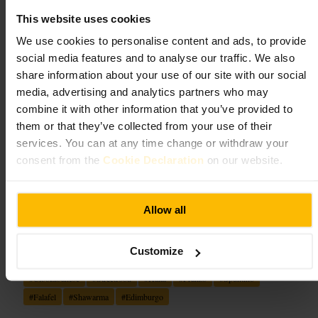
https://ozenstreetfood.co.uk/
This website uses cookies
We use cookies to personalise content and ads, to provide
Lazeez Street Food
social media features and to analyse our traffic. We also
share information about your use of our site with our social
Cibo e bevande
•
Ristorante
media, advertising and analytics partners who may
4,8
combine it with other information that you’ve provided to
them or that they’ve collected from your use of their
services. You can at any time change or withdraw your
Immagine /
consent from the
Cookie Declaration
on our website.
“
Sapore libanese, pronto quando hai fame.
”
Allow all
Adatto a
Customize
#
CiboLibanese
#
Streetfood
#
Halal
#
Pranzo
#
Spuntino
#
Falafel
#
Shawarma
#
Edimburgo