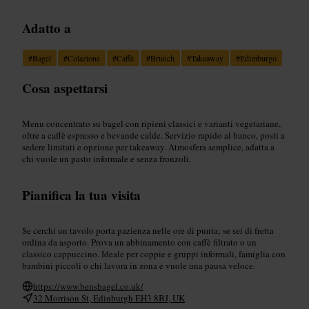
Adatto a
#
Bagel
#
Colazione
#
Caffè
#
Brunch
#
Takeaway
#
Edimburgo
Cosa aspettarsi
Menu concentrato su bagel con ripieni classici e varianti vegetariane,
oltre a caffè espresso e bevande calde. Servizio rapido al banco, posti a
sedere limitati e opzione per takeaway. Atmosfera semplice, adatta a
chi vuole un pasto informale e senza fronzoli.
Pianifica la tua visita
Se cerchi un tavolo porta pazienza nelle ore di punta; se sei di fretta
ordina da asporto. Prova un abbinamento con caffè filtrato o un
classico cappuccino. Ideale per coppie e gruppi informali, famiglia con
bambini piccoli o chi lavora in zona e vuole una pausa veloce.
https://www.bensbagel.co.uk/
32 Morrison St, Edinburgh EH3 8BJ, UK