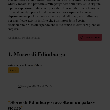
whisky locale, sali per scale strette per godere della vista sullo skyline
e prova esposizioni interattive per il divertimento di tutta la famiglia.
Troverai consigli pratici su dove andare, cosa aspettarti e come
risparmiare tempo. Usa questa concisa guida di viaggio su Edimburgo
per pianificare attività insolite che i visitatori della Scozia
ricorderanno e rilassati sapendo che il tuo tempo in città sarà pieno di
sorprese.
Aggiornato
10 giugno 2026
12 min di lettura
Museo di Edimburgo
Arte e intrattenimento
•
Museo
4,4
Immagine /
The Bear & The Fox
“
Storie di Edimburgo raccolte in un palazzo
storico
”