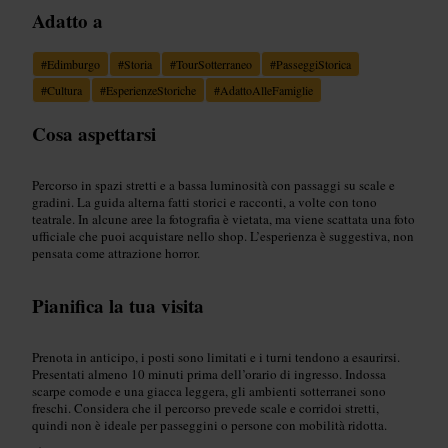
Adatto a
#
Edimburgo
#
Storia
#
TourSotterraneo
#
PasseggiStorica
#
Cultura
#
EsperienzeStoriche
#
AdattoAlleFamiglie
Cosa aspettarsi
Percorso in spazi stretti e a bassa luminosità con passaggi su scale e
gradini. La guida alterna fatti storici e racconti, a volte con tono
teatrale. In alcune aree la fotografia è vietata, ma viene scattata una foto
ufficiale che puoi acquistare nello shop. L’esperienza è suggestiva, non
pensata come attrazione horror.
Pianifica la tua visita
Prenota in anticipo, i posti sono limitati e i turni tendono a esaurirsi.
Presentati almeno 10 minuti prima dell’orario di ingresso. Indossa
scarpe comode e una giacca leggera, gli ambienti sotterranei sono
freschi. Considera che il percorso prevede scale e corridoi stretti,
quindi non è ideale per passeggini o persone con mobilità ridotta.