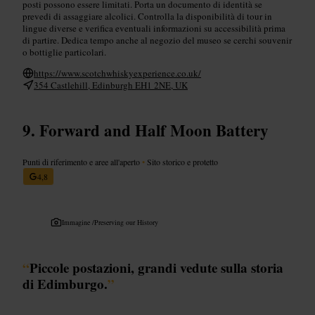
posti possono essere limitati. Porta un documento di identità se
prevedi di assaggiare alcolici. Controlla la disponibilità di tour in
lingue diverse e verifica eventuali informazioni su accessibilità prima
di partire. Dedica tempo anche al negozio del museo se cerchi souvenir
o bottiglie particolari.
https://www.scotchwhiskyexperience.co.uk/
354 Castlehill, Edinburgh EH1 2NE, UK
Forward and Half Moon Battery
Punti di riferimento e aree all'aperto
•
Sito storico e protetto
4,8
Immagine /
Preserving our History
“
Piccole postazioni, grandi vedute sulla storia
di Edimburgo.
”