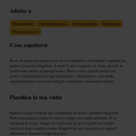
Adatto a
#
Storiamilitare
#
Architetturastorica
#
Vedutesullacittà
#
Edimburgo
#
Passeggiostorico
Cosa aspettarsi
Resti di mura e postazioni da cui si controllava il territorio, superfici in
pietra e percorsi irregolari. A tratti il sito è esposto al vento, quindi le
condizioni meteo si percepiscono. Non ci sono grandi servizi sul
posto; l’esperienza è di tipo esplorativo e fotografico, con molte
opportunità per osservare dettagli costruttivi e panorami urbani.
Pianifica la tua visita
Indossa scarpe comode per camminare su lastre e gradini irregolari.
Porta una giacca contro il vento e scarpe con suola aderente. Se ti
interessa la storia, integra la visita con un giro a piedi nel centro
storico o a un castello vicino. Rispetta le aree recintate e i segnali
informativi durante l’esplorazione.