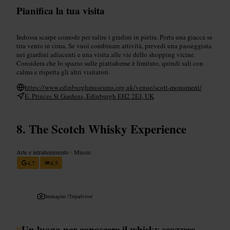
Pianifica la tua visita
Indossa scarpe comode per salire i gradini in pietra. Porta una giacca se
tira vento in cima. Se vuoi combinare attività, prevedi una passeggiata
nei giardini adiacenti e una visita alle vie dello shopping vicine.
Considera che lo spazio sulle piattaforme è limitato, quindi sali con
calma e rispetta gli altri visitatori.
https://www.edinburghmuseums.org.uk/venue/scott-monument/
E. Princes St Gardens, Edinburgh EH2 2EJ, UK
The Scotch Whisky Experience
Arte e intrattenimento
•
Museo
4,7
4,5
Immagine /
Tripadvisor
“
Un luogo per conoscere il whisky scozzese