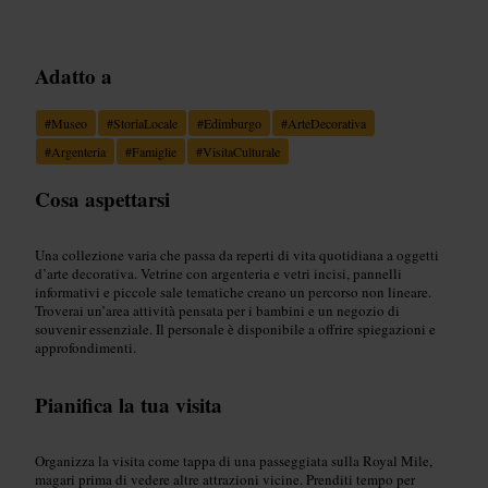
Adatto a
#
Museo
#
StoriaLocale
#
Edimburgo
#
ArteDecorativa
#
Argenteria
#
Famiglie
#
VisitaCulturale
Cosa aspettarsi
Una collezione varia che passa da reperti di vita quotidiana a oggetti
d’arte decorativa. Vetrine con argenteria e vetri incisi, pannelli
informativi e piccole sale tematiche creano un percorso non lineare.
Troverai un’area attività pensata per i bambini e un negozio di
souvenir essenziale. Il personale è disponibile a offrire spiegazioni e
approfondimenti.
Pianifica la tua visita
Organizza la visita come tappa di una passeggiata sulla Royal Mile,
magari prima di vedere altre attrazioni vicine. Prenditi tempo per