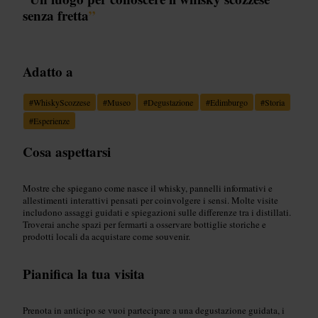
senza fretta
”
Adatto a
#
WhiskyScozzese
#
Museo
#
Degustazione
#
Edimburgo
#
Storia
#
Esperienze
Cosa aspettarsi
Mostre che spiegano come nasce il whisky, pannelli informativi e
allestimenti interattivi pensati per coinvolgere i sensi. Molte visite
includono assaggi guidati e spiegazioni sulle differenze tra i distillati.
Troverai anche spazi per fermarti a osservare bottiglie storiche e
prodotti locali da acquistare come souvenir.
Pianifica la tua visita
Prenota in anticipo se vuoi partecipare a una degustazione guidata, i