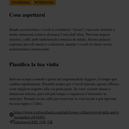
#
Architettura
#
CittàVecchia
Cosa aspettarsi
Strade acciottolate e vicoli (i cosiddetti “closes”), facciate storiche e
molte attrazioni a breve distanza l’una dall’altra. Troverai negozi
turistici, caffè, pub tradizionali e musica di strada. Alcuni palazzi
ospitano piccoli musei e collezioni, mentre i vicoli rivelano scorci
architettonici interessanti.
Pianifica la tua visita
Indossa scarpe comode e porta un impermeabile leggero, il tempo qui
cambia rapidamente. Prenditi tempo per i vicoli laterali, spesso offrono
viste migliori rispetto alla via principale. Se vuoi visitare musei o
attrazioni interne, prevedi più tempo e organizza l’itinerario in
anticipo. Fermati in un caffè per osservare la vita locale e per riposare
tra una tappa e l’altra.
https://www.visitscotland.com/info/towns-villages/royal-mile-and-g
rassmarket-p918401
Edinburgh EH1 1QS, UK