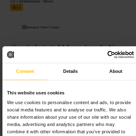
Arti e intrattenimento
•
Museo
4,5
Immagine /
Sykes Cottages
“
Scoprire la storia del denaro in modo chiaro
e senza fronzoli.
”
Consent
Details
About
Adatto a
#
Edimburgo
#
Museo
#
Storiadeilsoldi
#
Banche
#
Monete
This website uses cookies
#
Culturafinanziaria
We use cookies to personalise content and ads, to provide
social media features and to analyse our traffic. We also
Cosa aspettarsi
share information about your use of our site with our social
media, advertising and analytics partners who may
Spazi raccolti e ben ordinati, con vetrine che mostrano monete antiche,
combine it with other information that you’ve provided to
banconote storiche e un baule o cassaforte d’epoca. È pensato per