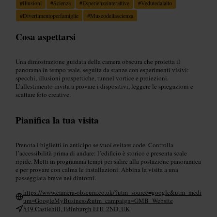
#
Illusioni
#
Scienza
#
Esperienzeinterattive
#
Vedutedalalto
#
Divertimentoperfamiglie
#
Museodellascienza
Cosa aspettarsi
Una dimostrazione guidata della camera obscura che proietta il
panorama in tempo reale, seguita da stanze con esperimenti visivi:
specchi, illusioni prospettiche, tunnel vortice e proiezioni.
L’allestimento invita a provare i dispositivi, leggere le spiegazioni e
scattare foto creative.
Pianifica la tua visita
Prenota i biglietti in anticipo se vuoi evitare code. Controlla
l’accessibilità prima di andare: l’edificio è storico e presenta scale
ripide. Metti in programma tempi per salire alla postazione panoramica
e per provare con calma le installazioni. Abbina la visita a una
passeggiata breve nei dintorni.
https://www.camera-obscura.co.uk/?utm_source=google&utm_medi
um=GoogleMyBusiness&utm_campaign=GMB_Website
549 Castlehill, Edinburgh EH1 2ND, UK