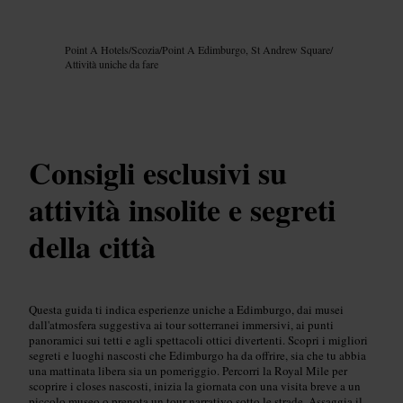
Immagine /
Google AI
Point A Hotels
/
Scozia
/
Point A Edimburgo, St Andrew Square
/
Attività uniche da fare
Consigli esclusivi su
attività insolite e segreti
della città
Questa guida ti indica esperienze uniche a Edimburgo, dai musei
dall'atmosfera suggestiva ai tour sotterranei immersivi, ai punti
panoramici sui tetti e agli spettacoli ottici divertenti. Scopri i migliori
segreti e luoghi nascosti che Edimburgo ha da offrire, sia che tu abbia
una mattinata libera sia un pomeriggio. Percorri la Royal Mile per
scoprire i closes nascosti, inizia la giornata con una visita breve a un
piccolo museo o prenota un tour narrativo sotto le strade. Assaggia il