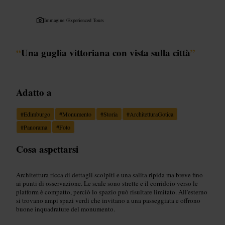
Immagine /
Experienced Tours
“
Una guglia vittoriana con vista sulla città
”
Adatto a
#
Edimburgo
#
Monumento
#
Storia
#
ArchitetturaGotica
#
Panorama
#
Foto
Cosa aspettarsi
Architettura ricca di dettagli scolpiti e una salita ripida ma breve fino
ai punti di osservazione. Le scale sono strette e il corridoio verso le
platform è compatto, perciò lo spazio può risultare limitato. All'esterno
si trovano ampi spazi verdi che invitano a una passeggiata e offrono
buone inquadrature del monumento.