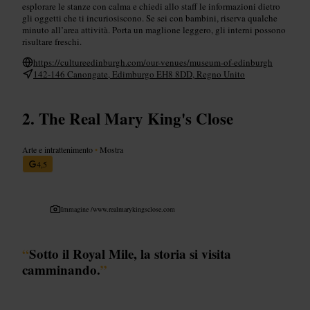
esplorare le stanze con calma e chiedi allo staff le informazioni dietro
gli oggetti che ti incuriosiscono. Se sei con bambini, riserva qualche
minuto all’area attività. Porta un maglione leggero, gli interni possono
risultare freschi.
https://cultureedinburgh.com/our-venues/museum-of-edinburgh
142-146 Canongate, Edimburgo EH8 8DD, Regno Unito
The Real Mary King's Close
Arte e intrattenimento
•
Mostra
4,5
Immagine /
www.realmarykingsclose.com
“
Sotto il Royal Mile, la storia si visita
camminando.
”