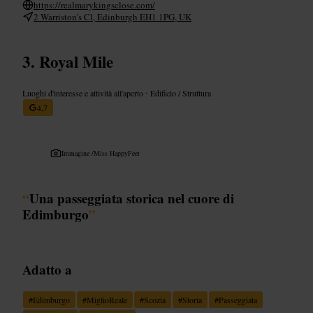
https://realmarykingsclose.com/
2 Warriston's Cl, Edinburgh EH1 1PG, UK
Royal Mile
Luoghi d'interesse e attività all'aperto
•
Edificio / Struttura
4,7
Immagine /
Miss HappyFeet
“
Una passeggiata storica nel cuore di
Edimburgo
”
Adatto a
#
Edimburgo
#
MiglioReale
#
Scozia
#
Storia
#
Passeggiata