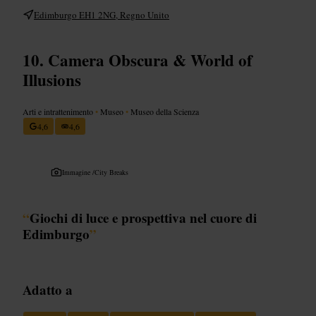
Edimburgo EH1 2NG, Regno Unito
Camera Obscura & World of
Illusions
Arti e intrattenimento
•
Museo
•
Museo della Scienza
4,6
4,6
Immagine /
City Breaks
“
Giochi di luce e prospettiva nel cuore di
Edimburgo
”
Adatto a