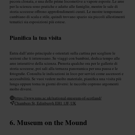
pecora clonata, e una delle prime locomotive a vapore esposte. Le aree
per la scienza sono pratiche e adatte alle famiglie, mentre le sale di
storia scozzese offrono approfondimenti curati. Le mostre temporanee
cambiano di scala e stile, quindi trovano spazio sia piccoli allestimenti
tematici sia esposizioni più estese.
Pianifica la tua visita
Entra dall’atrio principale e orientati sulla cartina per scegliere le
sezioni che ti interessano. Se viaggi con bambini, dedica tempo alle
aree interattive della scienza. Prenota qualche ora per le gallerie di
storia scozzese, poi sali alla terrazza panoramica per una pausa e le
fotografie. Consulta le indicazioni in loco per servizi come ascensori e
accessibilità. Se vuoi vedere molto materiale, pianifica una visita più
lunga oppure torna in giorni diversi: le raccolte coprono argomenti
molto diversi.
https://www.nms.ac.uk/national-museum-of-scotland/
Chambers St, Edinburgh EH1 1JF, UK
Museum on the Mound