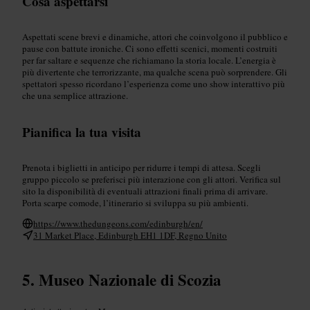
Cosa aspettarsi
Aspettati scene brevi e dinamiche, attori che coinvolgono il pubblico e
pause con battute ironiche. Ci sono effetti scenici, momenti costruiti
per far saltare e sequenze che richiamano la storia locale. L’energia è
più divertente che terrorizzante, ma qualche scena può sorprendere. Gli
spettatori spesso ricordano l’esperienza come uno show interattivo più
che una semplice attrazione.
Pianifica la tua visita
Prenota i biglietti in anticipo per ridurre i tempi di attesa. Scegli
gruppo piccolo se preferisci più interazione con gli attori. Verifica sul
sito la disponibilità di eventuali attrazioni finali prima di arrivare.
Porta scarpe comode, l’itinerario si sviluppa su più ambienti.
https://www.thedungeons.com/edinburgh/en/
31 Market Place, Edinburgh EH1 1DF, Regno Unito
Museo Nazionale di Scozia