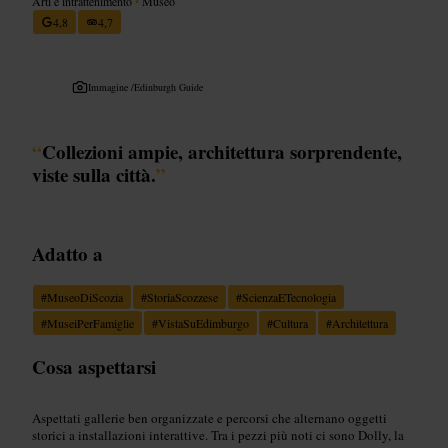
Arti e intrattenimento
•
Museo
4,8
4,7
Immagine /
Edinburgh Guide
“
Collezioni ampie, architettura sorprendente,
viste sulla città.
”
Adatto a
#
MuseoDiScozia
#
StoriaScozzese
#
ScienzaETecnologia
#
MuseiPerFamiglie
#
VistaSuEdimburgo
#
Cultura
#
Architettura
Cosa aspettarsi
Aspettati gallerie ben organizzate e percorsi che alternano oggetti
storici a installazioni interattive. Tra i pezzi più noti ci sono Dolly, la