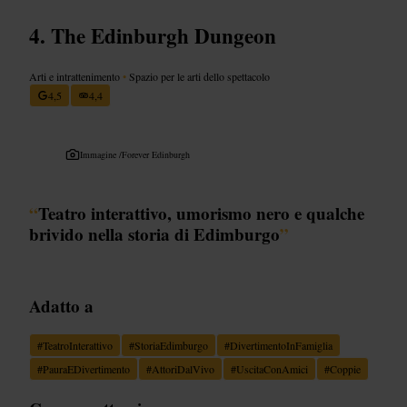
The Edinburgh Dungeon
Arti e intrattenimento
•
Spazio per le arti dello spettacolo
4,5
4,4
Immagine /
Forever Edinburgh
“
Teatro interattivo, umorismo nero e qualche
brivido nella storia di Edimburgo
”
Adatto a
#
TeatroInterattivo
#
StoriaEdimburgo
#
DivertimentoInFamiglia
#
PauraEDivertimento
#
AttoriDalVivo
#
UscitaConAmici
#
Coppie