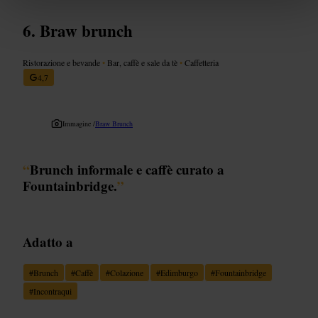
Braw brunch
Ristorazione e bevande
•
Bar, caffè e sale da tè
•
Caffetteria
4,7
Immagine /
Braw Brunch
“
Brunch informale e caffè curato a
Fountainbridge.
”
Adatto a
#
Brunch
#
Caffè
#
Colazione
#
Edimburgo
#
Fountainbridge
#
Incontraqui