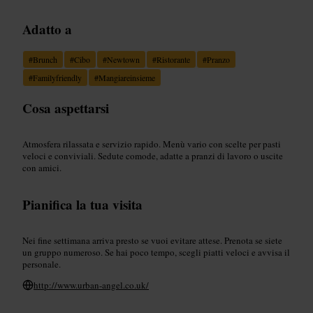
Adatto a
#
Brunch
#
Cibo
#
Newtown
#
Ristorante
#
Pranzo
#
Familyfriendly
#
Mangiareinsieme
Cosa aspettarsi
Atmosfera rilassata e servizio rapido. Menù vario con scelte per pasti
veloci e conviviali. Sedute comode, adatte a pranzi di lavoro o uscite
con amici.
Pianifica la tua visita
Nei fine settimana arriva presto se vuoi evitare attese. Prenota se siete
un gruppo numeroso. Se hai poco tempo, scegli piatti veloci e avvisa il
personale.
http://www.urban-angel.co.uk/