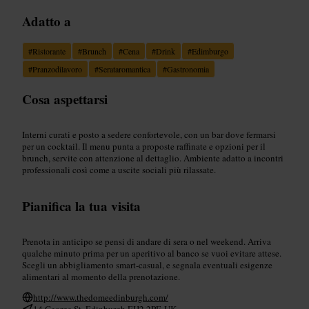
Adatto a
#
Ristorante
#
Brunch
#
Cena
#
Drink
#
Edimburgo
#
Pranzodilavoro
#
Serataromantica
#
Gastronomia
Cosa aspettarsi
Interni curati e posto a sedere confortevole, con un bar dove fermarsi
per un cocktail. Il menu punta a proposte raffinate e opzioni per il
brunch, servite con attenzione al dettaglio. Ambiente adatto a incontri
professionali così come a uscite sociali più rilassate.
Pianifica la tua visita
Prenota in anticipo se pensi di andare di sera o nel weekend. Arriva
qualche minuto prima per un aperitivo al banco se vuoi evitare attese.
Scegli un abbigliamento smart-casual, e segnala eventuali esigenze
alimentari al momento della prenotazione.
http://www.thedomeedinburgh.com/
14 George St, Edinburgh EH2 2PF, UK