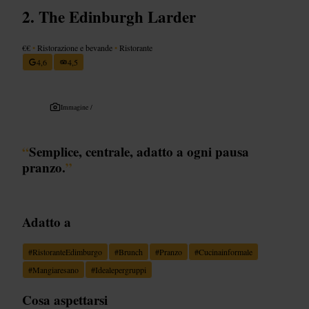
The Edinburgh Larder
€€
•
Ristorazione e bevande
•
Ristorante
4,6
4,5
Immagine /
“
Semplice, centrale, adatto a ogni pausa
pranzo.
”
Adatto a
#
RistoranteEdimburgo
#
Brunch
#
Pranzo
#
Cucinainformale
#
Mangiaresano
#
Idealepergruppi
Cosa aspettarsi