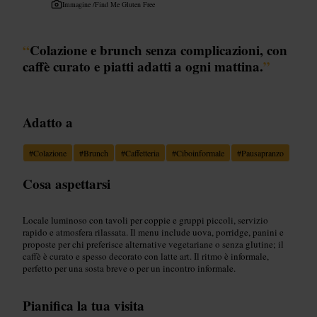
Immagine /
Find Me Gluten Free
“
Colazione e brunch senza complicazioni, con
caffè curato e piatti adatti a ogni mattina.
”
Adatto a
#
Colazione
#
Brunch
#
Caffetteria
#
Ciboinformale
#
Pausapranzo
Cosa aspettarsi
Locale luminoso con tavoli per coppie e gruppi piccoli, servizio
rapido e atmosfera rilassata. Il menu include uova, porridge, panini e
proposte per chi preferisce alternative vegetariane o senza glutine; il
caffè è curato e spesso decorato con latte art. Il ritmo è informale,
perfetto per una sosta breve o per un incontro informale.
Pianifica la tua visita