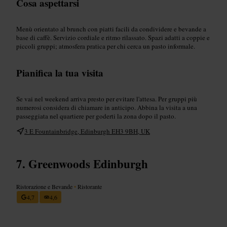
Cosa aspettarsi
Menù orientato al brunch con piatti facili da condividere e bevande a
base di caffè. Servizio cordiale e ritmo rilassato. Spazi adatti a coppie e
piccoli gruppi; atmosfera pratica per chi cerca un pasto informale.
Pianifica la tua visita
Se vai nel weekend arriva presto per evitare l'attesa. Per gruppi più
numerosi considera di chiamare in anticipo. Abbina la visita a una
passeggiata nel quartiere per goderti la zona dopo il pasto.
3 E Fountainbridge, Edinburgh EH3 9BH, UK
Greenwoods Edinburgh
Ristorazione e Bevande
•
Ristorante
4,7
4,6