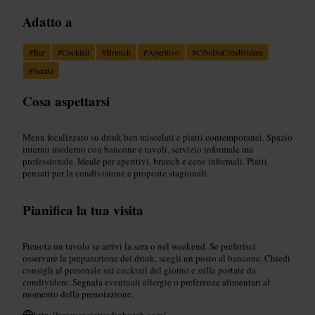
Adatto a
#
Bar
#
Cocktail
#
Brunch
#
Aperitivo
#
CiboDaCondividere
#
Serata
Cosa aspettarsi
Menu focalizzato su drink ben miscelati e piatti contemporanei. Spazio
interno moderno con bancone e tavoli, servizio informale ma
professionale. Ideale per aperitivi, brunch e cene informali. Piatti
pensati per la condivisione e proposte stagionali.
Pianifica la tua visita
Prenota un tavolo se arrivi la sera o nel weekend. Se preferisci
osservare la preparazione dei drink, scegli un posto al bancone. Chiedi
consigli al personale sui cocktail del giorno e sulle portate da
condividere. Segnala eventuali allergie o preferenze alimentari al
momento della prenotazione.
http://www.societyedinburgh.com/