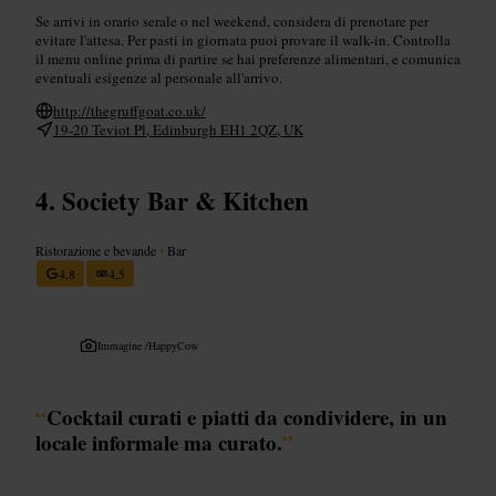
Se arrivi in orario serale o nel weekend, considera di prenotare per
evitare l'attesa. Per pasti in giornata puoi provare il walk-in. Controlla
il menu online prima di partire se hai preferenze alimentari, e comunica
eventuali esigenze al personale all'arrivo.
http://thegruffgoat.co.uk/
19-20 Teviot Pl, Edinburgh EH1 2QZ, UK
Society Bar & Kitchen
Ristorazione e bevande
•
Bar
4,8
4,5
Immagine /
HappyCow
“
Cocktail curati e piatti da condividere, in un
locale informale ma curato.
”