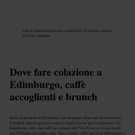
Immagine /
Google AI
Point A Hotels
/
Scozia
/
Point A Edimburgo, St Andrew Square
/
Dove fare colazione
Dove fare colazione a
Edimburgo, caffè
accoglienti e brunch
Inizia la giornata a Edimburgo con un piano chiaro per la colazione e
il brunch. Questa guida ti indica i migliori posti per la colazione che
Edimburgo offre, dai caffè accoglienti del New Town ai vivaci locali
per il brunch nel centro città. Trova ottimo caffè, porzioni abbondanti e