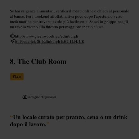
Se hai esigenze alimentari, verifica il menu online o chiedi al personale
al banco. Per i weekend affollati arriva poco dopo l'apertura o verso
metà mattina per trovare tavolo più facilmente. Se sei in gruppo, scegli
un tavolo vicino alla finestra per maggiore spazio e luce.
http://www.greenwoods.eu/edinburgh
61 Frederick St, Edinburgh EH2 1LH, UK
The Club Room
4,8
Immagine /
Tripadvisor
“
Un locale curato per pranzo, cena o un drink
dopo il lavoro.
”