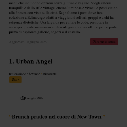
menu che includono opzioni senza glutine e vegane. Scegli interni
tranquilli e dallo stile vintage, cucine luminose e vivaci, o posti vicino
alla finestra con vista sulla città. Segnaliamo i posti dove fare
colazione a Edimburgo adatti a viaggiatori solitari, gruppi e a chi ha
esigenze dietetiche. Usa la guida per evitare le code, prenotare in
anticipo quando necessario e rilassarti gustando un ottimo primo pasto
prima di esplorare gallerie, negozi o il castello.
Aggiornato
10 giugno 2026
10 min di lettura
Urban Angel
Ristorazione e bevande
•
Ristorante
4,5
Immagine /
Web
“
Brunch pratico nel cuore di New Town.
”