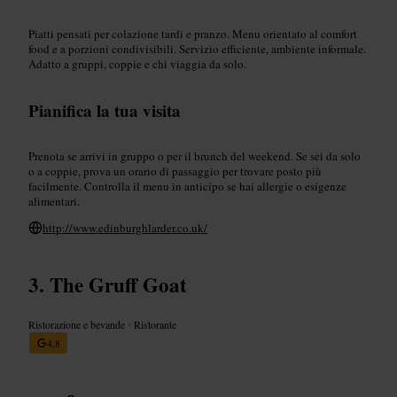
Piatti pensati per colazione tardi e pranzo. Menu orientato al comfort
food e a porzioni condivisibili. Servizio efficiente, ambiente informale.
Adatto a gruppi, coppie e chi viaggia da solo.
Pianifica la tua visita
Prenota se arrivi in gruppo o per il brunch del weekend. Se sei da solo
o a coppie, prova un orario di passaggio per trovare posto più
facilmente. Controlla il menu in anticipo se hai allergie o esigenze
alimentari.
http://www.edinburghlarder.co.uk/
The Gruff Goat
Ristorazione e bevande
•
Ristorante
4,8