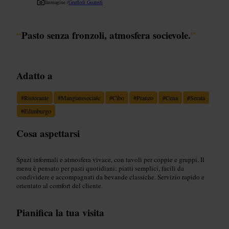
Immagine /
Gruffedi Goatedi
“
Pasto senza fronzoli, atmosfera socievole.
”
Adatto a
#
Ristorante
#
Mangiaresociale
#
Cibo
#
Pranzo
#
Cena
#
Serata
#
Edimburgo
Cosa aspettarsi
Spazi informali e atmosfera vivace, con tavoli per coppie e gruppi. Il
menu è pensato per pasti quotidiani: piatti semplici, facili da
condividere e accompagnati da bevande classiche. Servizio rapido e
orientato al comfort del cliente.
Pianifica la tua visita