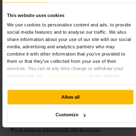
Cosa aspettarsi
This website uses cookies
Il menu mescola classici indiani con tocchi persiani: naan roll per
We use cookies to personalise content and ads, to provide
colazione, Murgh Malai, Sheekh kebab, Gunpowder potatoes e
insalate speziate. Troverai molte opzioni analcoliche creative e dolci
social media features and to analyse our traffic. We also
come il kheer. L’arredo interno è studiato e invita a restare, il servizio è
share information about your use of our site with our social
rapido e preparato a suggerire piatti in base ai gusti.
media, advertising and analytics partners who may
combine it with other information that you’ve provided to
Pianifica la tua visita
them or that they’ve collected from your use of their
services. You can at any time change or withdraw your
Se vuoi evitare code, prenota per la cena, ma presentarsi senza
consent from the
Cookie Declaration
on our website.
prenotazione può funzionare: c’è una zona bar dove consumare
qualcosa mentre aspetti. Chiedi al personale le specialità del giorno e
prova a ordinare diverse porzioni da condividere se siete in gruppo. Per
la colazione prova i naan roll; per dessert prendi il kheer o il pudding
Allow all
piccante con ghiaccio speziato.
https://www.dishoom.com/edinburgh?utm_source=google&utm_m
edium=organic&utm_campaign=Yext&utm_content=D5-Edinburg
Customize
h&y_source=1_MjMwNDkyMDYtNzE1LWxvY2F0aW9uLndlYnN
pdGU%3D
3a St Andrew Sq, Edinburgh EH2 2BD, Regno Unito