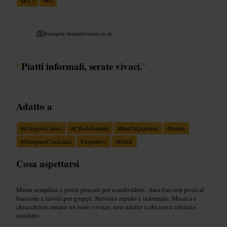
4,3
4
Immagine /
hopeandvincent.co.uk
“
Piatti informali, serate vivaci.
”
Adatto a
#
GlasgowCentro
#
CiboInformale
#
BarDiQuartiere
#
Serata
#
MangiareConAmici
#
Aperitivo
#
Drink
Cosa aspettarsi
Menu semplice e piatti pensati per condividere. Area bar con posti al
bancone e tavoli per gruppi. Servizio rapido e informale. Musica e
chiacchiere creano un tono vivace, non adatto a chi cerca silenzio
assoluto.