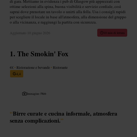
di gara. Mettiamo in evidenza i pub di Glasgow più apprezzati con
ottime selezioni alla spina, buona visibilità e servizio cordiale, così
saprai dove prenotare un tavolo o unirti alla folla. Usa i consigli rapidi
per scegliere il locale in base all'atmosfera, alla dimensione del gruppo
o alla vicinanza, e raggiungi la partita con sicurezza.
Aggiornato
10 giugno 2026
10 min di lettura
The Smokin' Fox
€€
•
Ristorazione e bevande
•
Ristorante
4,4
Immagine /
Web
“
Birre curate e cucina informale, atmosfera
senza complicazioni.
”