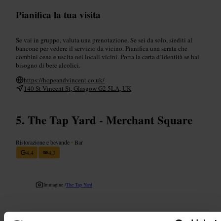
Pianifica la tua visita
Se vai in gruppo, valuta una prenotazione. Se sei da solo, siediti al
bancone per vedere il servizio da vicino. Pianifica una serata che
combini cena e uscita nei locali vicini. Porta la carta d’identità se hai
bisogno di bere alcolici.
https://hopeandvincent.co.uk/
140 St Vincent St, Glasgow G2 5LA, UK
The Tap Yard - Merchant Square
Ristorazione e bevande
•
Bar
4,4
4,3
Immagine /
The Tap Yard
“
Birre alla spina e serate informali nel cuore di