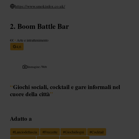
https://www.smokinfox.co.uk/
Boom Battle Bar
€€
•
Arte e intrattenimento
4,6
Immagine /
Web
“
Giochi sociali, cocktail e gare informali nel
cuore della città
”
Adatto a
#
Lanciodellascia
#
Freccette
#
Giochidiogni
#
Cocktail