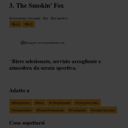
The Smokin' Fox
Ristorazione e bevande
•
Bar
•
Bar sportivo
4,4
4,5
Immagine /
www.pointahotels.com
“
Birre selezionate, servizio accogliente e
atmosfera da serata sportiva.
”
Adatto a
#
BarSportivo
#
Birre
#
CiboInformale
#
GlasgowCentro
#
SenzaGlutine
#
PranzoDomenicale
#
Uscitanotte
#
SerateConAmici
Cosa aspettarsi