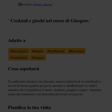
Immagine /
Felsons - Glasgow
“
Cocktail e giochi nel cuore di Glasgow.
”
Adatto a
#
Barcongiochi
#
Biliardo
#
Shuffleboard
#
Barcocktail
#
VitaNotturna
#
Glasgow
Cosa aspettarsi
Un ambiente energico ma rilassato, musica indie/rock in sottofondo e
tavoli di buona qualità per pool, snooker e shuffleboard. Lo staff è
amichevole e il pubblico è misto: studenti, gruppi e coppie. Aspettati
serate movimentate e un’atmosfera da locale con giochi.
Pianifica la tua visita