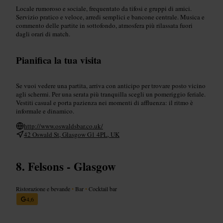
Locale rumoroso e sociale, frequentato da tifosi e gruppi di amici.
Servizio pratico e veloce, arredi semplici e bancone centrale. Musica e
commento delle partite in sottofondo, atmosfera più rilassata fuori
dagli orari di match.
Pianifica la tua visita
Se vuoi vedere una partita, arriva con anticipo per trovare posto vicino
agli schermi. Per una serata più tranquilla scegli un pomeriggio feriale.
Vestiti casual e porta pazienza nei momenti di affluenza: il ritmo è
informale e dinamico.
http://www.oswaldsbar.co.uk/
42 Oswald St, Glasgow G1 4PL, UK
Felsons - Glasgow
Ristorazione e bevande
•
Bar
•
Cocktail bar
4,6