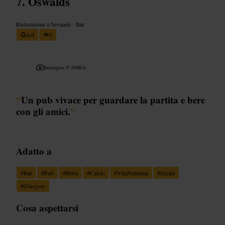
Oswalds
Ristorazione e bevande
•
Bar
4,6
3
Immagine /
CAMRA
“
Un pub vivace per guardare la partita e bere
con gli amici.
”
Adatto a
#
Bar
#
Pub
#
Birra
#
Calcio
#
VitaNotturna
#
Serata
#
Glasgow
Cosa aspettarsi