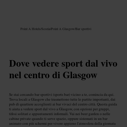
Immagine /
Google AI
Point A Hotels
/
Scozia
/
Point A Glasgow
/
Bar sportivi
Dove vedere sport dal vivo
nel centro di Glasgow
Se stai cercando bar sportivi (sports bar) vicino a te, comincia da qui.
Trova locali a Glasgow che trasmettono tutte le partite importanti, dai
pub di quartiere accoglienti ai bar vivaci del centro città. Questa guida
ti aiuta a vedere sport dal vivo a Glasgow, con opzioni per gruppi,
tifosi solitari e appuntamenti informali. Vai nei beer garden o nelle
cabine private quando ti serve spazio, oppure sistemati in un bar
animato con più schermi per vivere appieno l'atmosfera della giornata