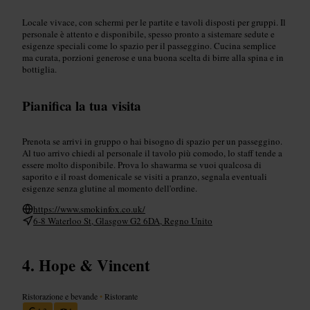
Locale vivace, con schermi per le partite e tavoli disposti per gruppi. Il
personale è attento e disponibile, spesso pronto a sistemare sedute e
esigenze speciali come lo spazio per il passeggino. Cucina semplice
ma curata, porzioni generose e una buona scelta di birre alla spina e in
bottiglia.
Pianifica la tua visita
Prenota se arrivi in gruppo o hai bisogno di spazio per un passeggino.
Al tuo arrivo chiedi al personale il tavolo più comodo, lo staff tende a
essere molto disponibile. Prova lo shawarma se vuoi qualcosa di
saporito e il roast domenicale se visiti a pranzo, segnala eventuali
esigenze senza glutine al momento dell'ordine.
https://www.smokinfox.co.uk/
6-8 Waterloo St, Glasgow G2 6DA, Regno Unito
Hope & Vincent
Ristorazione e bevande
•
Ristorante