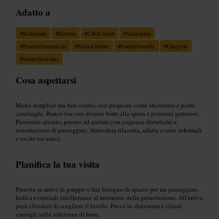
Adatto a
#
Ristorante
#
Birreria
#
CiboCasual
#
Shawarma
#
PranzoDomenicale
#
SenzaGlutine
#
Familyfriendly
#
Glasgow
#
SerataTraAmici
Cosa aspettarsi
Menù semplice ma ben curato, con proposte come shawarma e piatti
casalinghi. Banco bar con diverse birre alla spina e porzioni generose.
Personale attento, pronto ad aiutare con esigenze dietetiche e
sistemazione di passeggini. Atmosfera rilassata, adatta a cene informali
e uscite tra amici.
Pianifica la tua visita
Prenota se arrivi in gruppo o hai bisogno di spazio per un passeggino.
Indica eventuali intolleranze al momento della prenotazione. All'arrivo
puoi chiedere di scegliere il tavolo. Prova lo shawarma e chiedi
consigli sulla selezione di birre.