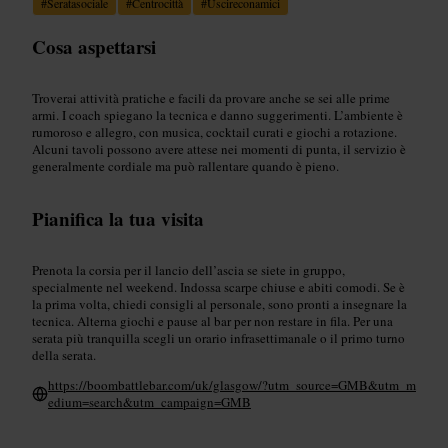
#
Seratasociale
#
Centrocittà
#
Uscireconamici
Cosa aspettarsi
Troverai attività pratiche e facili da provare anche se sei alle prime
armi. I coach spiegano la tecnica e danno suggerimenti. L’ambiente è
rumoroso e allegro, con musica, cocktail curati e giochi a rotazione.
Alcuni tavoli possono avere attese nei momenti di punta, il servizio è
generalmente cordiale ma può rallentare quando è pieno.
Pianifica la tua visita
Prenota la corsia per il lancio dell’ascia se siete in gruppo,
specialmente nel weekend. Indossa scarpe chiuse e abiti comodi. Se è
la prima volta, chiedi consigli al personale, sono pronti a insegnare la
tecnica. Alterna giochi e pause al bar per non restare in fila. Per una
serata più tranquilla scegli un orario infrasettimanale o il primo turno
della serata.
https://boombattlebar.com/uk/glasgow/?utm_source=GMB&utm_m
edium=search&utm_campaign=GMB