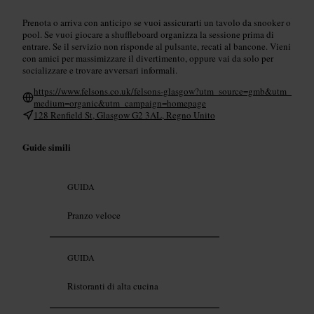
Prenota o arriva con anticipo se vuoi assicurarti un tavolo da snooker o
pool. Se vuoi giocare a shuffleboard organizza la sessione prima di
entrare. Se il servizio non risponde al pulsante, recati al bancone. Vieni
con amici per massimizzare il divertimento, oppure vai da solo per
socializzare e trovare avversari informali.
https://www.felsons.co.uk/felsons-glasgow?utm_source=gmb&utm_
medium=organic&utm_campaign=homepage
128 Renfield St, Glasgow G2 3AL, Regno Unito
Guide simili
GUIDA
Pranzo veloce
GUIDA
Ristoranti di alta cucina