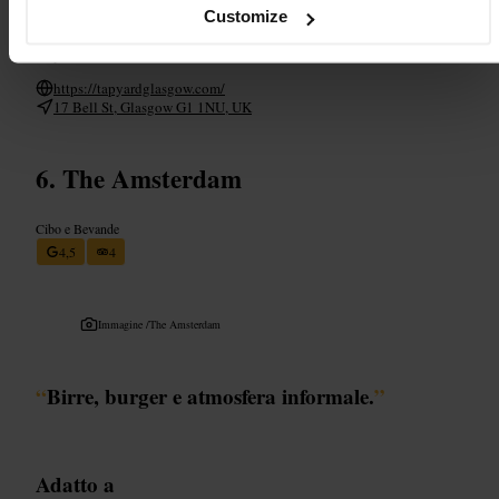
bancone quando vuoi cambiare birra, il personale consiglia le spine
Customize
del giorno. Porta una giacca leggera per i posti esterni, in caso siano
disponibili.
https://tapyardglasgow.com/
17 Bell St, Glasgow G1 1NU, UK
The Amsterdam
Cibo e Bevande
4,5
4
Immagine /
The Amsterdam
“
Birre, burger e atmosfera informale.
”
Adatto a