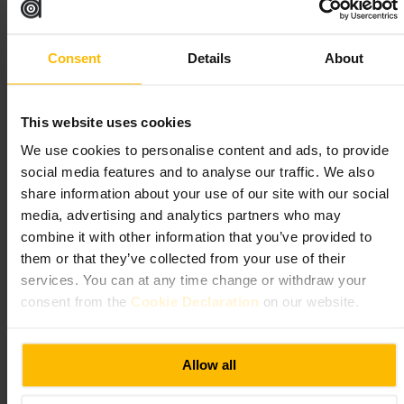
Merchant Square.
”
Consent
Details
About
Adatto a
This website uses cookies
#
BirreallaSpina
#
Birreartigianali
#
Dopolavoro
#
Seratasportiva
#
Uscireconamici
#
Spuntini
#
Bardiquartiere
We use cookies to personalise content and ads, to provide
social media features and to analyse our traffic. We also
Cosa aspettarsi
share information about your use of our site with our social
media, advertising and analytics partners who may
Spazio conviviale con tavoli alti e posti per gruppi. Se cerchi un locale
combine it with other information that you’ve provided to
tranquillo per una chiacchierata, punta alle prime ore della serata. Se
them or that they’ve collected from your use of their
preferisci atmosfera vivace, vai più tardi: c’è spesso movimento e si
sentono partite sportive in sottofondo. Il menu offre piatti informali e
services. You can at any time change or withdraw your
snack pensati per accompagnare le bevande.
consent from the
Cookie Declaration
on our website.
Pianifica la tua visita
Allow all
Arriva con un gruppo o da solo, entrambi i casi funzionano. Se siete in
più persone, prova a prenotare un tavolo per evitare attese. Ordina al