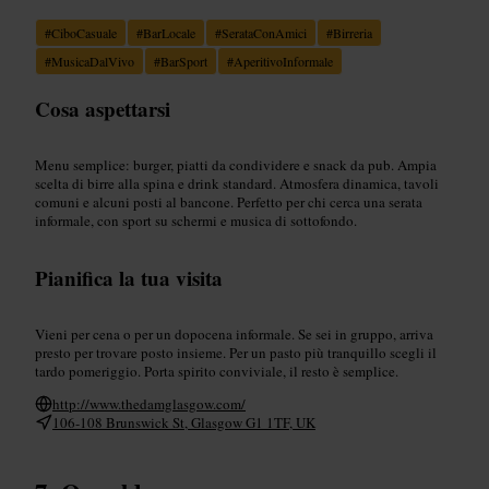
#
CiboCasuale
#
BarLocale
#
SerataConAmici
#
Birreria
#
MusicaDalVivo
#
BarSport
#
AperitivoInformale
Cosa aspettarsi
Menu semplice: burger, piatti da condividere e snack da pub. Ampia
scelta di birre alla spina e drink standard. Atmosfera dinamica, tavoli
comuni e alcuni posti al bancone. Perfetto per chi cerca una serata
informale, con sport su schermi e musica di sottofondo.
Pianifica la tua visita
Vieni per cena o per un dopocena informale. Se sei in gruppo, arriva
presto per trovare posto insieme. Per un pasto più tranquillo scegli il
tardo pomeriggio. Porta spirito conviviale, il resto è semplice.
http://www.thedamglasgow.com/
106-108 Brunswick St, Glasgow G1 1TF, UK