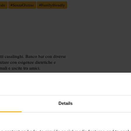
ale
#
SenzaGlutine
#
Familyfriendly
i casalinghi. Banco bar con diverse
iutare con esigenze dietetiche e
ali e uscite tra amici.
Details
no. Indica eventuali intolleranze al
il tavolo. Prova lo shawarma e chiedi