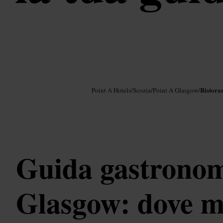
Immagine /
Google AI
Ristoran
Point A Hotels
/
Scozia
/
Point A Glasgow
/
Guida gastronom
Glasgow: dove m