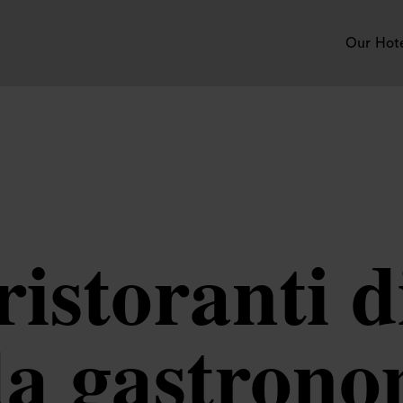
Our Hot
 ristoranti 
da gastrono