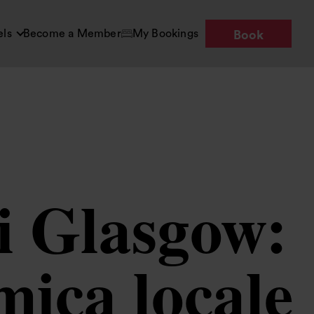
els
Become a Member
My Bookings
Book
di Glasgow:
mica locale