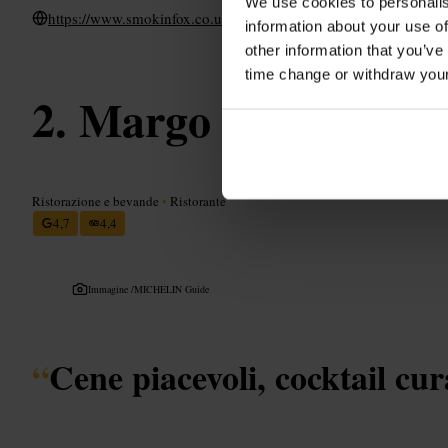
We use cookies to personalis
https://www.smokinfox.co.uk/
information about your use of
other information that you’ve
time change or withdraw you
Margo
Ristorazione e bevande
•
Ristorante
4,7
4,4
Immagine /
MICHELIN Guide
“
Cene piacevoli, cocktail cur