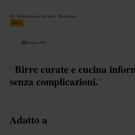
€€
•
Ristorazione e bevande
•
Ristorante
4,4
Immagine /
Web
“
Birre curate e cucina infor
senza complicazioni.
”
Adatto a