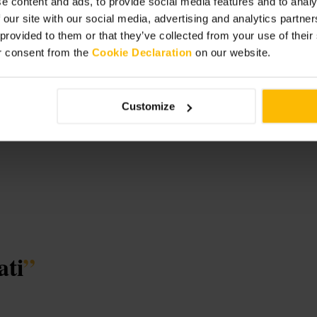
e content and ads, to provide social media features and to analy
 our site with our social media, advertising and analytics partn
 provided to them or that they’ve collected from your use of thei
r consent from the
Cookie Declaration
on our website.
Customize
ati
”