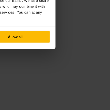
se our traffic. We also share
ers who may combine it with
r services. You can at any
Allow all