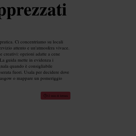
apprezzati
pratica. Ci concentriamo su locali
ervizio attento e un'atmosfera vivace.
i e creativi: opzioni adatte a cene
. La guida mette in evidenza i
egnala quando è consigliabile
 serata fuori. Usala per decidere dove
i Glasgow o mappare un pomeriggio
12 min di lettura