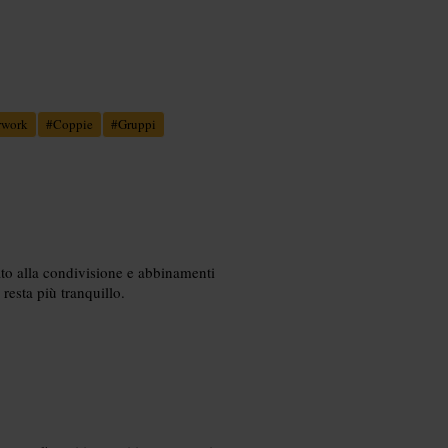
rwork
#
Coppie
#
Gruppi
ato alla condivisione e abbinamenti
resta più tranquillo.