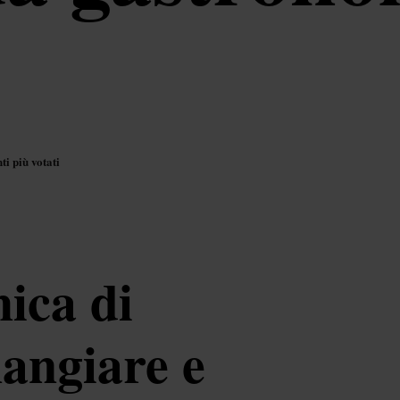
ti più votati
ica di
angiare e