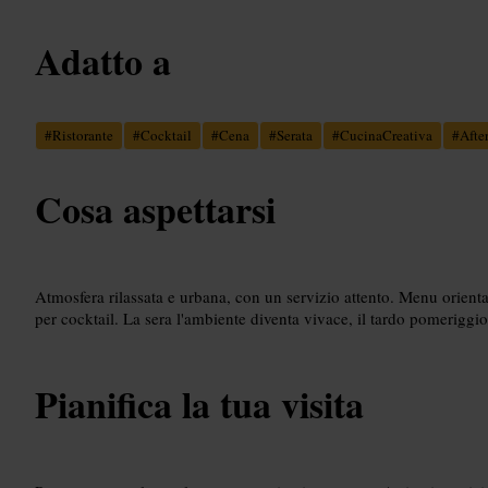
Adatto a
#
Ristorante
#
Cocktail
#
Cena
#
Serata
#
CucinaCreativa
#
Afte
Cosa aspettarsi
Atmosfera rilassata e urbana, con un servizio attento. Menu orient
per cocktail. La sera l'ambiente diventa vivace, il tardo pomeriggio 
Pianifica la tua visita