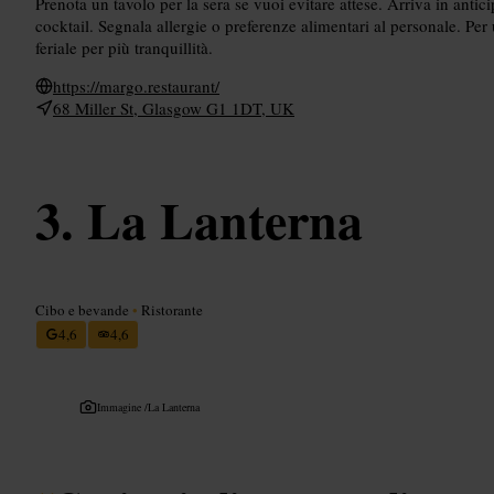
Prenota un tavolo per la sera se vuoi evitare attese. Arriva in anticip
cocktail. Segnala allergie o preferenze alimentari al personale. Per
feriale per più tranquillità.
https://margo.restaurant/
68 Miller St, Glasgow G1 1DT, UK
La Lanterna
Cibo e bevande
•
Ristorante
4,6
4,6
Immagine /
La Lanterna