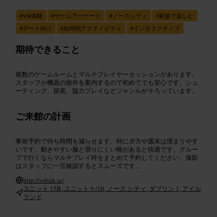
#
VR体験
#
ゲームアーケード
#
ノースシティ
#
家族で楽しむ
#
デート向け
#
短時間アクティビティ
#
インタラクティブ
期待できること
複数のゲームルームとマルチプレイヤーセッションがあります。
スタッフが機器の操作を案内するので初めてでも安心です。シュ
ーティング、探索、協力プレイなどジャンルがそろっています。
ご来館の計画
事前予約で待ち時間を減らせます、特に夕方や週末は埋まりやす
いです。動きやすい服と滑りにくい靴があると快適です。グルー
プで行くならマルチプレイ枠をまとめて予約してください。撮影
はスタッフに一言確認するとスムーズです。
http://vrlink.ie/
ユニット 15B, ユニット 9 /10, ノース シティ, ダブリン 1, アイル
ランド