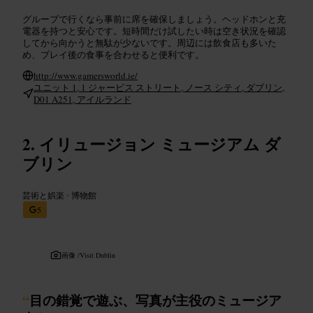
グループで行くなら事前に席を確保しましょう。ヘッドホンと充
電器を持つと安心です。短時間だけ試したい時は空き状況を確認
してから向かうと無駄が少ないです。周辺には飲食店も多いた
め、プレイ後の食事を合わせると便利です。
http://www.gamersworld.ie/
ユニット 1, 1 ジャービス ストリート, ノース シティ, ダブリン,
D01 A251, アイルランド
イリュージョン ミュージアム ダ
ブリン
芸術と娯楽
•
博物館
5
画像 /
Visit Dublin
“
目の錯覚で遊ぶ、写真が主役のミュージア