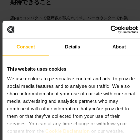
期待できること
店内はコンパクトで座席数が限られます。バーカウンターで作業
を見ながら飲めます。カクテル中心のメニューで、一品料理は軽
めが中心です。音量は会話がしやすいレベルから、夜が深くなる
と賑やかになります。
Consent
Details
About
ご来館の計画
入店前に空席状況を確認すると安心です。バーカウンターの近く
This website uses cookies
で飲むと作り手の手さばきを楽しめます。スマートカジュアルが
無難な装いです。年齢確認のためIDを用意してください。
We use cookies to personalise content and ads, to provide
https://thelittlepig.ie/
social media features and to analyse our traffic. We also
share information about your use of our site with our social
media, advertising and analytics partners who may
ザ・ビッグ・ロマンス
combine it with other information that you’ve provided to
them or that they’ve collected from your use of their
¥¥
•
飲食
•
バー
•
芸術・エンターテインメント
•
パフォーミングアーツ
services. You can at any time change or withdraw your
会場
•
音楽会場
•
飲食
•
バー
•
カクテルバー
consent from the
Cookie Declaration
on our website.
4.7
4.5