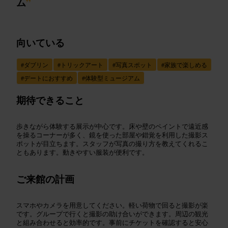
ム
”
向いている
#
ダブリン
#
トリックアート
#
写真スポット
#
家族で楽しめる
#
デートにおすすめ
#
体験型ミュージアム
期待できること
歩きながら体験する展示が中心です。床や壁のペイントで遠近感
を操るコーナーが多く、鏡を使った部屋や錯覚を利用した撮影ス
ポットが目立ちます。スタッフが写真の撮り方を教えてくれるこ
ともあります。動きやすい服装が便利です。
ご来館の計画
スマホやカメラを用意してください。軽い荷物で回ると撮影が楽
です。グループで行くと撮影の助け合いができます。周辺の観光
と組み合わせると効率的です。事前にチケットを確認すると安心