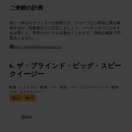
ご来館の計画
軽く一杯ならカウンターが便利です。グループなら早めに席を確
保するか、到着後すぐに注文しましょう。バーテンダーにおすす
めを聞くと、季節のカクテルを教えてくれます。身軽な服装で問
題ありません。
http://www.thebigromance.ie/
ザ・ブラインド・ピッグ・スピー
クイージー
飲食
•
レストラン
•
飲食
•
バー
•
飲食
•
バー
•
スピークイージー
•
飲食
•
バー
•
カクテルバー
4.4
4.5
画像 /