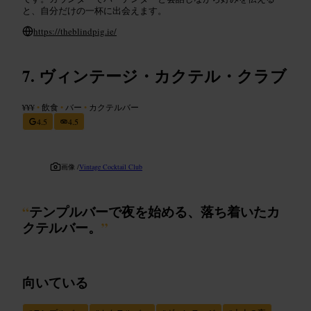
と、自分だけの一杯に出会えます。
https://theblindpig.ie/
ヴィンテージ・カクテル・クラブ
¥¥¥
•
飲食
•
バー
•
カクテルバー
4.5
4.5
画像 /
Vintage Cocktail Club
“
テンプルバーで夜を始める、落ち着いたカ
クテルバー。
”
向いている