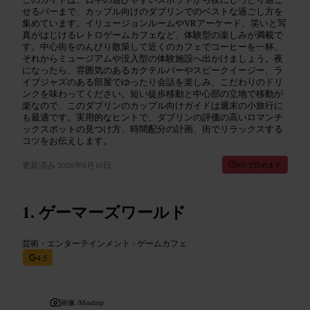
せるバーまで、カップル向けのダブリンでのベストな過ごし方を
集めています。イリュージョンルームやVRアーケード、笑いと写
真がはじけるレトロゲームカフェなど、体験型の楽しみが満載で
す。中心街をのんびり散策して近くのカフェでコーヒーを一杯、
それからミュージアムや没入型の体験施設へ出かけましょう。夜
になったら、雰囲気のあるカクテルバーやスピークイージー、ラ
イブジャズのある部屋でゆったり会話を楽しみ、こだわりのドリ
ンクを味わってください。短い徒歩移動と中心部の立地で移動が
楽なので、このダブリンのカップル向けガイドは週末の小旅行に
も最適です。実用的なヒントで、ダブリンの評価の高いロマンチ
ックスポットの見つけ方、時間配分の計画、街でリラックスする
コツをお伝えします。
更新済み
2026年6月10日
8分で読めます
ゲーマーズワールド
芸術・エンターテインメント
•
ゲームカフェ
4.5
画像 /
Mindtrip