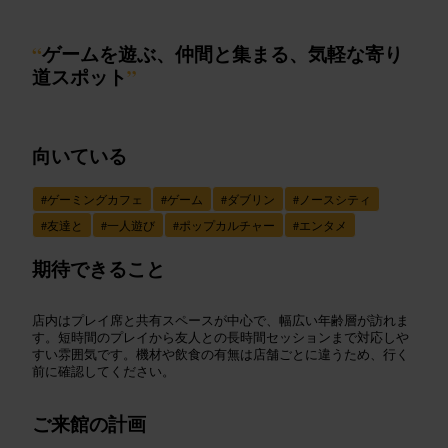
“
ゲームを遊ぶ、仲間と集まる、気軽な寄り
道スポット
”
向いている
#
ゲーミングカフェ
#
ゲーム
#
ダブリン
#
ノースシティ
#
友達と
#
一人遊び
#
ポップカルチャー
#
エンタメ
期待できること
店内はプレイ席と共有スペースが中心で、幅広い年齢層が訪れま
す。短時間のプレイから友人との長時間セッションまで対応しや
すい雰囲気です。機材や飲食の有無は店舗ごとに違うため、行く
前に確認してください。
ご来館の計画