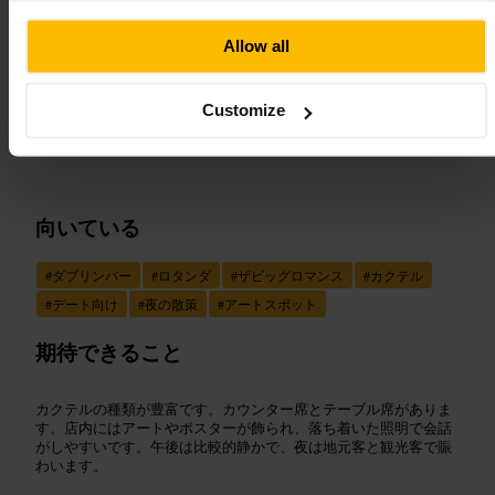
画像 /
The Big Romance
Allow all
“
ザ・ビッグ・ロマンス：街中で気軽に寄れ
Customize
るバー
”
向いている
#
ダブリンバー
#
ロタンダ
#
ザビッグロマンス
#
カクテル
#
デート向け
#
夜の散策
#
アートスポット
期待できること
カクテルの種類が豊富です。カウンター席とテーブル席がありま
す。店内にはアートやポスターが飾られ、落ち着いた照明で会話
がしやすいです。午後は比較的静かで、夜は地元客と観光客で賑
わいます。