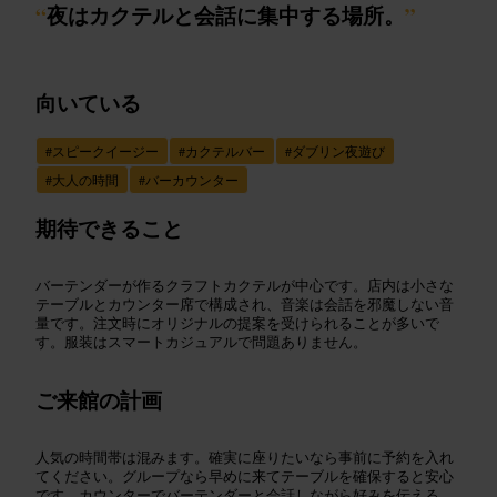
“
夜はカクテルと会話に集中する場所。
”
向いている
#
スピークイージー
#
カクテルバー
#
ダブリン夜遊び
#
大人の時間
#
バーカウンター
期待できること
バーテンダーが作るクラフトカクテルが中心です。店内は小さな
テーブルとカウンター席で構成され、音楽は会話を邪魔しない音
量です。注文時にオリジナルの提案を受けられることが多いで
す。服装はスマートカジュアルで問題ありません。
ご来館の計画
人気の時間帯は混みます。確実に座りたいなら事前に予約を入れ
てください。グループなら早めに来てテーブルを確保すると安心
です。カウンターでバーテンダーと会話しながら好みを伝える