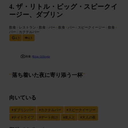
ザ・リトル・ピッグ・スピークイ
ージー、ダブリン
飲食
•
レストラン
•
飲食
•
バー
•
飲食
•
バー
•
スピークイージー
•
飲食
•
バー
•
カクテルバー
4.3
4.5
画像 /
Brian Gillespie
“
落ち着いた夜に寄り添う一杯
”
向いている
#
ダブリンバー
#
カクテルバー
#
スピークイージー
#
ナイトライフ
#
デート向け
#
友人と
#
大人の夜