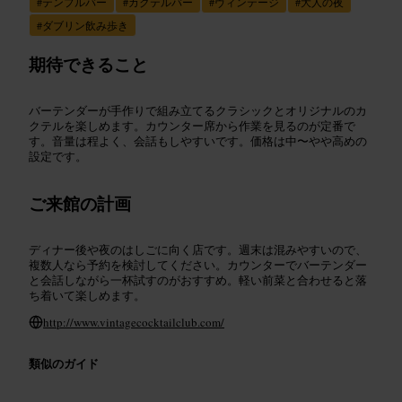
#
テンプルバー
#
カクテルバー
#
ヴィンテージ
#
大人の夜
#
ダブリン飲み歩き
期待できること
バーテンダーが手作りで組み立てるクラシックとオリジナルのカ
クテルを楽しめます。カウンター席から作業を見るのが定番で
す。音量は程よく、会話もしやすいです。価格は中〜やや高めの
設定です。
ご来館の計画
ディナー後や夜のはしごに向く店です。週末は混みやすいので、
複数人なら予約を検討してください。カウンターでバーテンダー
と会話しながら一杯試すのがおすすめ。軽い前菜と合わせると落
ち着いて楽しめます。
http://www.vintagecocktailclub.com/
類似のガイド