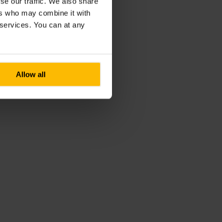
se our traffic. We also share
ers who may combine it with
r services. You can at any
Allow all