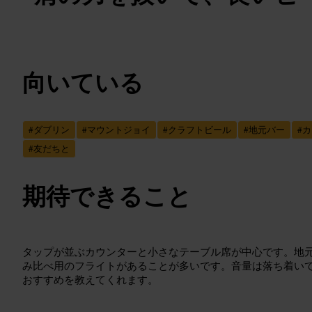
向いている
#
ダブリン
#
マウントジョイ
#
クラフトビール
#
地元バー
#
カ
#
友だちと
期待できること
タップが並ぶカウンターと小さなテーブル席が中心です。地
み比べ用のフライトがあることが多いです。音量は落ち着い
おすすめを教えてくれます。