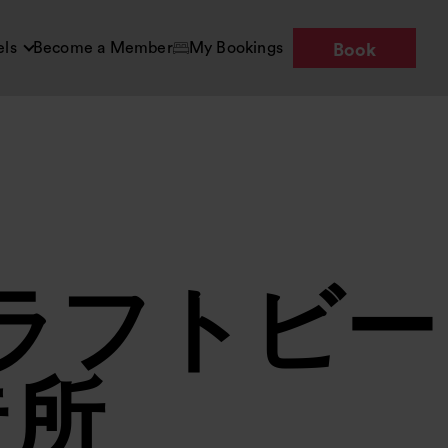
els
Become a Member
My Bookings
Book
ラフトビー
造所