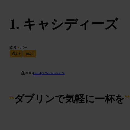
キャシディーズ
飲食
•
バー
4.5
4.1
画像 /
Cassidy's Westmoreland St
“
ダブリンで気軽に一杯を
”