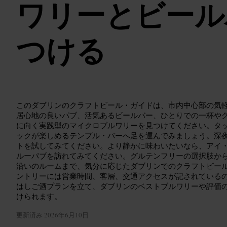
ワリーとビール
つける
このダブリンのクラフトビール・ガイドは、市内中心部の気
居心地の良いパブ、活気あるビールバー、ひとりでの一杯や
に向く実践型のマイクロブルワリーを見つけてください。タ
ックが楽しめるテンプル・バーへ足を運んでみましょう。深
トを試してみてください。より静かに味わいたいなら、アイ
ルーパブを訪れてみてください。グルテンフリーの選択肢か
沿いのルームまで、気分に応じたダブリンでのクラフトビー
ントリーには営業時間、客層、交通アクセスが記されている
はしご酒プランを立て、ダブリンのベストブルワリーや評価
けられます。
更新済み
2026年6月10日