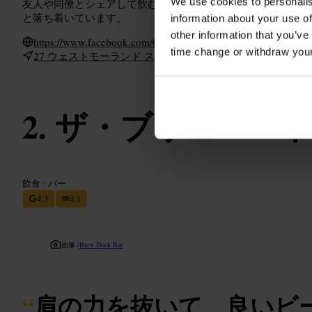
We use cookies to personalis
友人や同僚とシェアして飲む場として向いています。静かに
と落ち着いています。
information about your use of
other information that you’ve
https://www.facebook.com/Cassidys-Bar-27-Westmoreland-Str
time change or withdraw you
27 ウェストモーランド ストリート, ダブリン, D02 PX77,
ザ・ブリュー・
飲食
•
バー
4.3
4.1
画像 /
Brew Dock Bar
“
肩の力を抜いて、良いビ