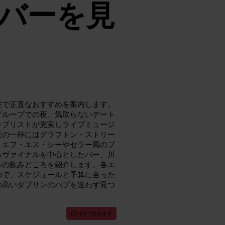
バーを見
軽で正直なおすすめを案内します。
グループでの夜、気取らないデート
ップリストが充実しライブミュージ
夜の一杯にはグラフトン・ストリー
・エフ・エス・シーやセラー風のブ
らヴァイナルを中心としたバー、川
ルの飲みどころを紹介します。各エ
ので、スケジュールと予算に合った
の高いダブリンのパブを迷わず見つ
11分で読めます