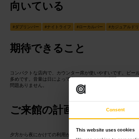
向いている
#
ダブリンバー
#
ナイトライフ
#
ローカルバー
#
カジュアルドリ
期待できること
コンパクトな店内で、カウンター席が使いやすいです。ビー
多めです。音量は日によって変わりますが、夕方以降は賑や
問題ありません。
ご来館の計画
Consent
This website uses cookies
夕方から夜にかけての利用がおすすめです。少人数なら直接