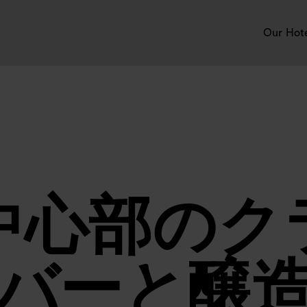
Our Hot
中心部のク
バーと醸