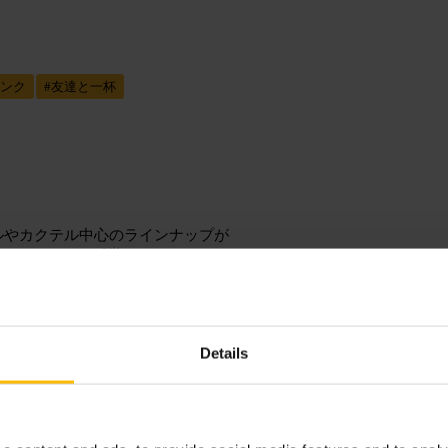
ンク
#
友達と一杯
ルやカクテル中心のラインナップが
かになります。服装はカジュアルで
Details
行って席を探すと動きやすいです。