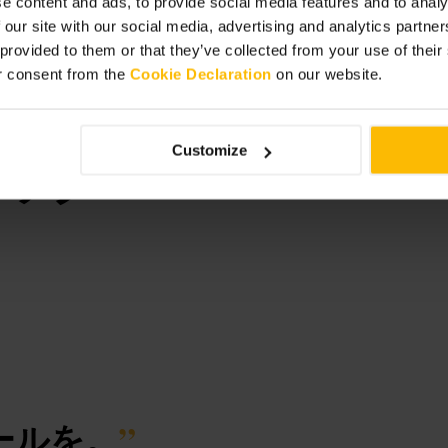
e content and ads, to provide social media features and to analy
過ごしたい場合は早めの時間に入る
 our site with our social media, advertising and analytics partn
 provided to them or that they’ve collected from your use of thei
eet-132838413433519/
r consent from the
Cookie Declaration
on our website.
 アイルランド
Customize
ドック
ールを。
”