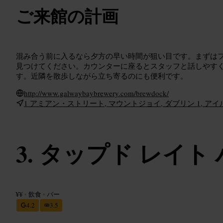
ご来館の計画
混み合う前に入るなら夕方の早い時間が狙い目です。まずは
見つけてください。カウンターに座るとスタッフと話しやす
す。近隣を散歩しながら立ち寄るのにも便利です。
http://www.galwaybaybrewery.com/brewdock/
1 アミアン・ストリート, マウントジョイ, ダブリン 1, ア
タップド レイト 
¥¥
•
飲食
•
バー
4.2
3.5