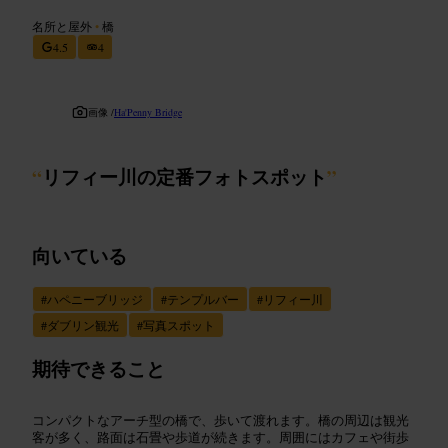
名所と屋外
•
橋
4.5
4
画像 /
Ha'Penny Bridge
“
リフィー川の定番フォトスポット
”
向いている
#
ハペニーブリッジ
#
テンプルバー
#
リフィー川
#
ダブリン観光
#
写真スポット
期待できること
コンパクトなアーチ型の橋で、歩いて渡れます。橋の周辺は観光
客が多く、路面は石畳や歩道が続きます。周囲にはカフェや街歩