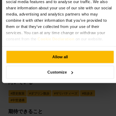
オールド・ダブリン・シティ・ウ
social media features and to analyse our traffic. We also
share information about your use of our site with our social
ォール
media, advertising and analytics partners who may
combine it with other information that you’ve provided to
ランドマークと屋外
them or that they’ve collected from your use of their
4.3
4.5
services. You can at any time change or withdraw your
consent from the
Cookie Declaration
on our website.
画像 /
Allow all
“
石の断片が教える、街の古い境界線
”
Customize
向いている
#
歴史散策
#
ダブリン散歩
#
ザリバティーズ
#
街歩き
#
中世遺構
期待できること