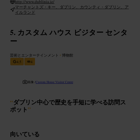
http://www.dublinia.ie/
マーチャントズ・キー、ダブリン、カウンティ・ダブリン、ア
イルランド
カスタム ハウス ビジター センタ
ー
芸術とエンターテインメント
•
博物館
4.5
4
画像 /
Custom House Visitor Centre
“
ダブリン中心で歴史を手短に学べる訪問ス
ポット
”
向いている