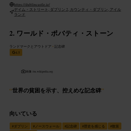
https://dublincastle.ie/
デイム・ストリート, ダブリン 2, カウンティ・ダブリン, アイル
ランド
ワールド・ポバティ・ストーン
ランドマークとアウトドア
•
記念碑
4.5
画像 /
en.wikipedia.org
“
世界の貧困を示す、控えめな記念碑
”
向いている
#
ダブリン
#
ノースウォール
#
記念碑
#
歴史を感じる
#
散策