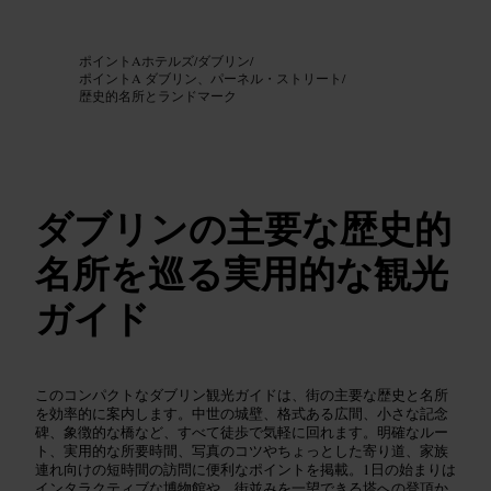
画像 /
Google AI
ポイントAホテルズ
/
ダブリン
/
ポイントA ダブリン、パーネル・ストリート
/
歴史的名所とランドマーク
ダブリンの主要な歴史的
名所を巡る実用的な観光
ガイド
このコンパクトなダブリン観光ガイドは、街の主要な歴史と名所
を効率的に案内します。中世の城壁、格式ある広間、小さな記念
碑、象徴的な橋など、すべて徒歩で気軽に回れます。明確なルー
ト、実用的な所要時間、写真のコツやちょっとした寄り道、家族
連れ向けの短時間の訪問に便利なポイントを掲載。1日の始まりは
インタラクティブな博物館や、街並みを一望できる塔への登頂か