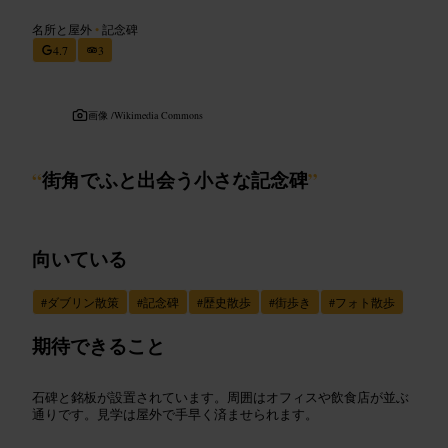
名所と屋外
•
記念碑
4.7
3
画像 /
Wikimedia Commons
“
街角でふと出会う小さな記念碑
”
向いている
#
ダブリン散策
#
記念碑
#
歴史散歩
#
街歩き
#
フォト散歩
期待できること
石碑と銘板が設置されています。周囲はオフィスや飲食店が並ぶ
通りです。見学は屋外で手早く済ませられます。