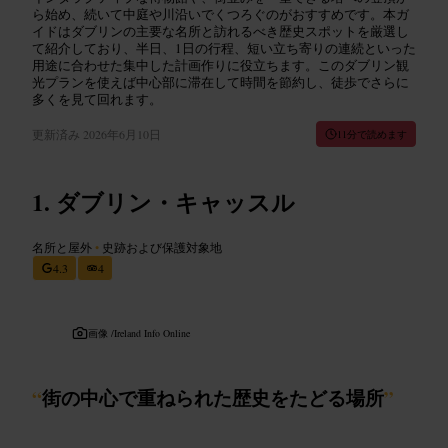
ら始め、続いて中庭や川沿いでくつろぐのがおすすめです。本ガ
イドはダブリンの主要な名所と訪れるべき歴史スポットを厳選し
て紹介しており、半日、1日の行程、短い立ち寄りの連続といった
用途に合わせた集中した計画作りに役立ちます。このダブリン観
光プランを使えば中心部に滞在して時間を節約し、徒歩でさらに
多くを見て回れます。
更新済み
2026年6月10日
11分で読めます
ダブリン・キャッスル
名所と屋外
•
史跡および保護対象地
4.3
4
画像 /
Ireland Info Online
“
街の中心で重ねられた歴史をたどる場所
”