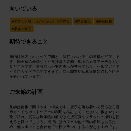
向いている
#
ダブリン城
#
アイルランドの歴史
#
歴史散策
#
建築観察
#
家族で観光
期待できること
館内は改装された公的空間と、保存された中世の遺構が混在しま
す。国王室の豪華な間や礼拝堂の装飾、地下の石造アーチなどが
見どころです。常設展示や案内表示が整っており、セルフガイド
や音声ガイドで見学できます。展示閲覧や写真撮影に適した区画
が分かれています。
ご来館の計画
見学は徒歩で回りやすい構成です。展示を落ち着いて見るなら音
声ガイドやガイドツアーの利用を検討してください。歩きやすい
靴で訪れ、貴重な展示物の前では近接写真やフラッシュ撮影を控
えると良いでしょう。周辺にはカフェや他の市内名所もあるた
め、他スポットと合わせて半日プランにするのがおすすめです。