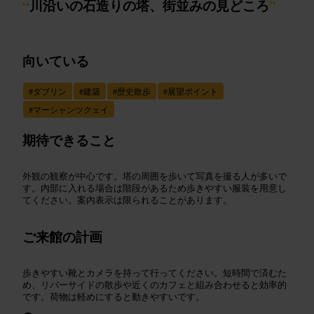
“
川沿いの石造りの塔、街並みの見どころ
”
向いている
#
ダブリン
#
建築
#
歴史散歩
#
展望ポイント
#
マーシャンツクェイ
期待できること
外観の観察が中心です。塔の周囲を歩いて写真を撮る人が多いで
す。内部に入れる場合は階段があるため歩きやすい服装を用意し
てください。案内表示は限られることがあります。
ご来館の計画
歩きやすい靴とカメラを持って行ってください。短時間で済むた
め、リバーサイドの散歩や近くのカフェと組み合わせると効率的
です。荷物は軽めにすると動きやすいです。