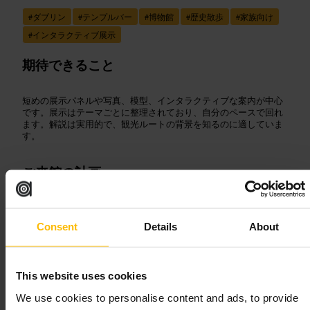
#
ダブリン
#
テンプルバー
#
博物館
#
歴史散歩
#
家族向け
#
インタラクティブ展示
期待できること
短めの展示パネルや写真、模型、インタラクティブな案内が中心
です。展示はテーマごとに整理されており、自分のペースで回れ
ます。解説は実用的で、観光ルートの背景を知るのに適していま
す。
ご来館の計画
滞在は約45分〜1時間を見てください。テンプルバーや川沿いの
散策と組み合わせると効率的です。手荷物は軽めにして、混雑時
Consent
Details
About
は順路に沿って移動すると見やすくなります。団体利用やアクセ
シビリティは事前確認をおすすめします。
https://heritageireland.ie/visit/places-to-visit/custom-house-visitor-
centre/
This website uses cookies
We use cookies to personalise content and ads, to provide