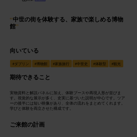
“
中世の街を体験する、家族で楽しめる博物
館
”
向いている
#
ダブリン
#
博物館
#
家族旅行
#
中世史
#
体験型
#
観光
期待できること
実物資料と解説パネルに加え、体験ブースや再現人形が並びま
す。視覚的な展示が多く、史実に基づいた説明が中心です。ツア
ーの後半には短い映像があり、全体の流れをまとめてくれます。
学びと体験を両立させた構成です。
ご来館の計画