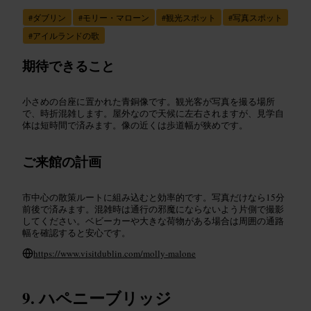
#
ダブリン
#
モリー・マローン
#
観光スポット
#
写真スポット
#
アイルランドの歌
期待できること
小さめの台座に置かれた青銅像です。観光客が写真を撮る場所
で、時折混雑します。屋外なので天候に左右されますが、見学自
体は短時間で済みます。像の近くは歩道幅が狭めです。
ご来館の計画
市中心の散策ルートに組み込むと効率的です。写真だけなら15分
前後で済みます。混雑時は通行の邪魔にならないよう片側で撮影
してください。ベビーカーや大きな荷物がある場合は周囲の通路
幅を確認すると安心です。
https://www.visitdublin.com/molly-malone
ハペニーブリッジ