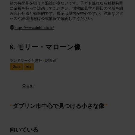
朝の時間帯を狙うと混雑が少ないです。子ども連れなら移動時間
に余裕を持って計画してください。博物館見学と周辺の名所を組
み合わせると効率的です。展示は屋内が中心ですが、詳細なアク
セスや設備情報は公式情報で確認してください。
https://www.dublinia.ie/
モリー・マローン像
ランドマークと屋外
•
記念碑
4.4
4
画像 /
“
ダブリン市中心で見つける小さな像
”
向いている