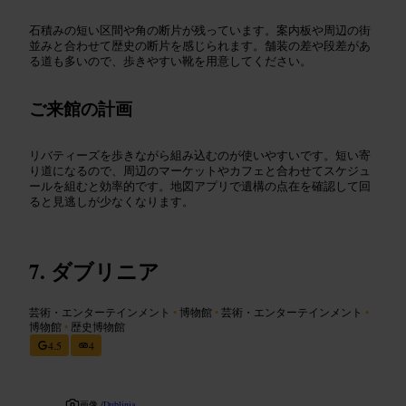
石積みの短い区間や角の断片が残っています。案内板や周辺の街
並みと合わせて歴史の断片を感じられます。舗装の差や段差があ
る道も多いので、歩きやすい靴を用意してください。
ご来館の計画
リバティーズを歩きながら組み込むのが使いやすいです。短い寄
り道になるので、周辺のマーケットやカフェと合わせてスケジュ
ールを組むと効率的です。地図アプリで遺構の点在を確認して回
ると見逃しが少なくなります。
ダブリニア
芸術・エンターテインメント
•
博物館
•
芸術・エンターテインメント
•
博物館
•
歴史博物館
4.5
4
画像 /
Dublinia