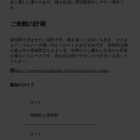
きに適した通りがあり、橋を起点に周辺散策がしやすい場所で
す。
ご来館の計画
短時間で済ませたい場所です。橋を渡って川沿いを歩き、そのま
まテンプルバー方面へ向かうルートがおすすめです。混雑時は橋
の真ん中で長時間立ち止まらず、対岸や少し離れた歩道から写真
を撮るとスムーズです。雨の日は滑りやすいので足元に注意して
ください。
https://www.bridgesofdublin.ie/bridges/hapenny-bridge
類似のガイド
ガイド
博物館と美術館
ガイド