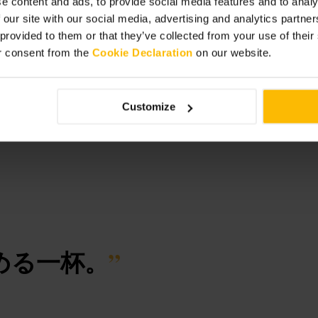
e content and ads, to provide social media features and to analy
 our site with our social media, advertising and analytics partn
 provided to them or that they’ve collected from your use of thei
r consent from the
Cookie Declaration
on our website.
Customize
める一杯。
”