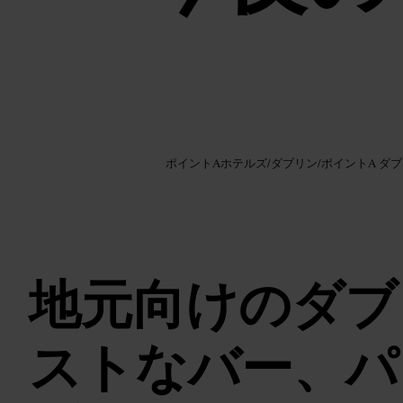
画像 /
Google AI
ポイントAホテルズ
/
ダブリン
/
ポイントA ダ
地元向けのダブ
ストなバー、パ