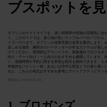
ブスポットを見
ダブリンのナイトライフを、遅い時間帯や現地の雰囲気に合
う。このガイドでは、居心地の良いテンプルバーのパブから
イブハウスまで、ダブリンの深夜営業の名所を案内します。
楽しめる場所、腕利きのバーテンダーが作るカクテルが楽し
けてください。実用的なアドバイスや、家族連れで行けるダ
向け・デート向け・一人向けのおすすめも網羅しています。
く、混雑時間や予約に関する率直な助言も期待できます。エ
本格的なパイント一杯、あるいは市中心部近くでの落ち着い
せよ、これらの地元おすすめを参考にナイトアクティビティ
更新済み
2026年6月10日
ブロガンズ