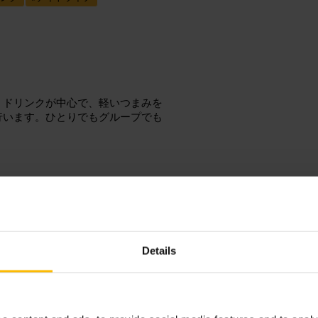
。ドリンクが中心で、軽いつまみを
行います。ひとりでもグループでも
と座りやすいです。カウンターで注
Details
と動きやすいです。夜はタクシーや
ダブリン 2, D02 DX00, アイルラ