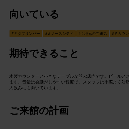
向いている
#
＃ダブリンバー
#
＃ノースシティ
#
＃地元の雰囲気
#
＃カウン
期待できること
木製カウンターと小さなテーブルが並ぶ店内です。ビールと
ます。音量は会話がしやすい程度で、スタッフは手際よく対
人飲みにも向いています。
ご来館の計画