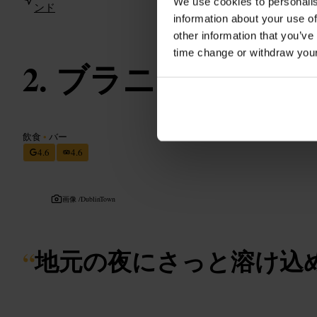
We use cookies to personalis
ンド
information about your use of
other information that you’ve
time change or withdraw you
ブラニガンズ
飲食
•
バー
4.6
4.6
画像 /
DublinTown
“
地元の夜にさっと溶け込