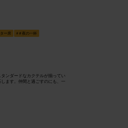
ター席
#
＃夜の一杯
スタンダードなカクテルが揃ってい
応します。仲間と過ごすのにも、一