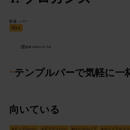
飲食
•
バー
4.4
画像 /
Dublin By Pub
“
テンプルバーで気軽に一
向いている
#
テンプルバー
#
ダブリンバー
#
ローカルパブ
#
カジュアルドリ