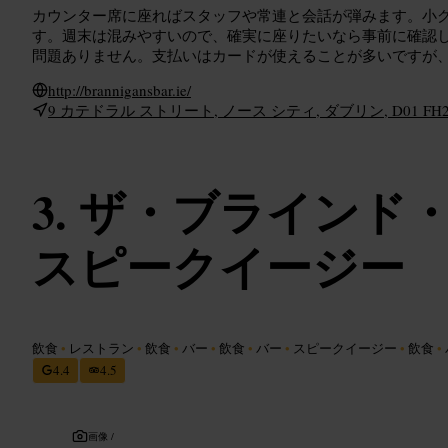
カウンター席に座ればスタッフや常連と会話が弾みます。小
す。週末は混みやすいので、確実に座りたいなら事前に確認
問題ありません。支払いはカードが使えることが多いですが
http://brannigansbar.ie/
9 カテドラル ストリート, ノース シティ, ダブリン, D01 FH
ザ・ブラインド
スピークイージー
飲食
•
レストラン
•
飲食
•
バー
•
飲食
•
バー
•
スピークイージー
•
飲食
•
4.4
4.5
画像 /