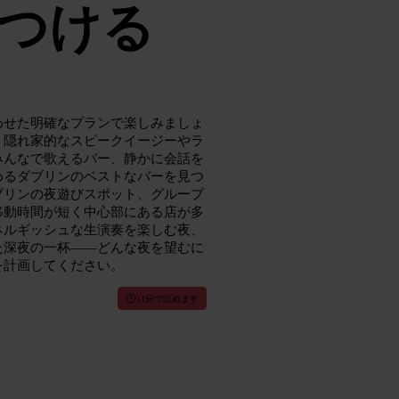
つける
わせた明確なプランで楽しみましょ
、隠れ家的なスピークイージーやラ
みんなで歌えるバー、静かに会話を
めるダブリンのベストなバーを見つ
ブリンの夜遊びスポット、グループ
移動時間が短く中心部にある店が多
ネルギッシュな生演奏を楽しむ夜、
た深夜の一杯——どんな夜を望むに
を計画してください。
11分で読めます