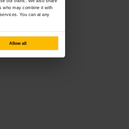
se our traffic. We also share
ers who may combine it with
r services. You can at any
Allow all