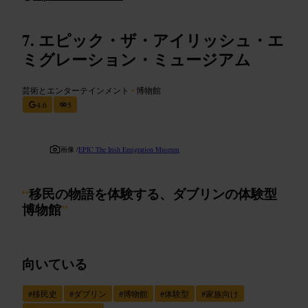
エピック・ザ・アイリッシュ・エ
ミグレーション・ミュージアム
芸術とエンターテインメント
•
博物館
4.6
5
画像 /
EPIC The Irish Emigration Museum
“
移民の物語を体験する、ダブリンの体験型
博物館
”
向いている
#
移民史
#
ダブリン
#
博物館
#
体験型
#
家族向け