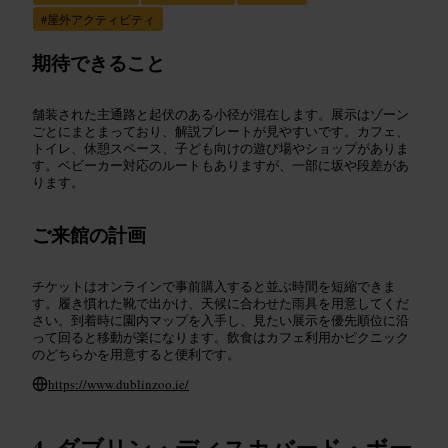
#
屋外アクティビティ
期待できること
舗装された主通路と起伏のある小径が混在します。展示はゾーン
ごとにまとまっており、解説プレートが見やすいです。カフェ、
トイレ、休憩スペース、子ども向けの遊び場やショップがありま
す。ベビーカー対応のルートもありますが、一部に坂や段差があ
ります。
ご来館の計画
チケットはオンラインで事前購入すると並ぶ時間を短縮できま
す。履き慣れた靴で出かけ、天候に合わせた雨具を用意してくだ
さい。到着時に園内マップを入手し、見たい展示を優先順位に沿
って回ると移動が楽になります。飲食はカフェ利用かピクニック
のどちらかを用意すると便利です。
https://www.dublinzoo.ie/
ダブリン・ディスカバード・ボー