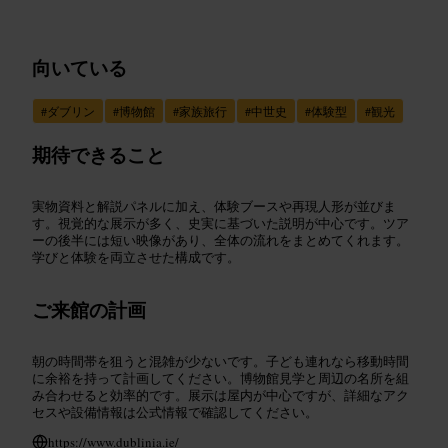
向いている
#
ダブリン
#
博物館
#
家族旅行
#
中世史
#
体験型
#
観光
期待できること
実物資料と解説パネルに加え、体験ブースや再現人形が並びま
す。視覚的な展示が多く、史実に基づいた説明が中心です。ツア
ーの後半には短い映像があり、全体の流れをまとめてくれます。
学びと体験を両立させた構成です。
ご来館の計画
朝の時間帯を狙うと混雑が少ないです。子ども連れなら移動時間
に余裕を持って計画してください。博物館見学と周辺の名所を組
み合わせると効率的です。展示は屋内が中心ですが、詳細なアク
セスや設備情報は公式情報で確認してください。
https://www.dublinia.ie/