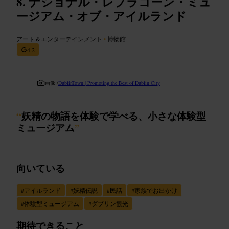
ナショナル・レプラコーン・ミュ
ージアム・オブ・アイルランド
アート＆エンターテインメント
•
博物館
4.2
画像 /
DublinTown | Promoting the Best of Dublin City
“
妖精の物語を体験で学べる、小さな体験型
ミュージアム
”
向いている
#
アイルランド
#
妖精伝説
#
民話
#
家族でお出かけ
#
体験型ミュージアム
#
ダブリン観光
期待できること