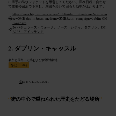
に薄手の防水ジャケットを用意してください。滞在日程に合わせ
て主要停留所で下車し、周辺を歩いて回ると効率が上がります。
https://www.bigbustours.com/en/dublin/dublin-bus-tours?utm_sour
ce=GMB-dublin&utm_medium=GMB&utm_campaign=dublin-GM
B-website
26 バチェラーズ・ウォーク、ノース・シティ、ダブリン、D01
A9P2、アイルランド
ダブリン・キャッスル
名所と屋外
•
史跡および保護対象地
4.3
4
画像 /
Ireland Info Online
“
街の中心で重ねられた歴史をたどる場所
”