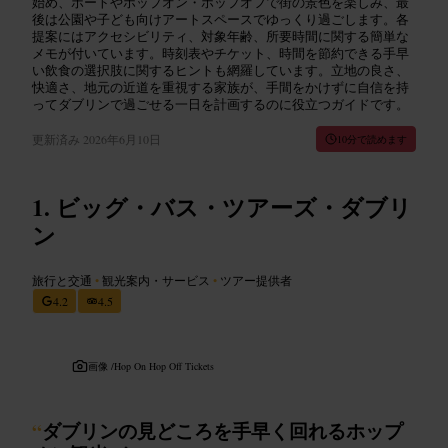
始め、ボートやホップオン・ホップオフで街の景色を楽しみ、最
後は公園や子ども向けアートスペースでゆっくり過ごします。各
提案にはアクセシビリティ、対象年齢、所要時間に関する簡単な
メモが付いています。時刻表やチケット、時間を節約できる手早
い飲食の選択肢に関するヒントも網羅しています。立地の良さ、
快適さ、地元の近道を重視する家族が、手間をかけずに自信を持
ってダブリンで過ごせる一日を計画するのに役立つガイドです。
更新済み
2026年6月10日
10分で読めます
ビッグ・バス・ツアーズ・ダブリ
ン
旅行と交通
•
観光案内・サービス
•
ツアー提供者
4.2
4.5
画像 /
Hop On Hop Off Tickets
“
ダブリンの見どころを手早く回れるホップ