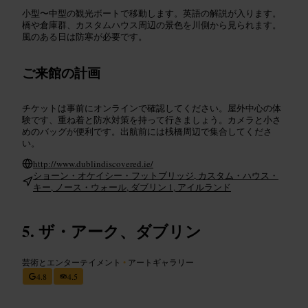
小型〜中型の観光ボートで移動します。英語の解説が入ります。
橋や倉庫群、カスタムハウス周辺の景色を川側から見られます。
風のある日は防寒が必要です。
ご来館の計画
チケットは事前にオンラインで確認してください。屋外中心の体
験です、重ね着と防水対策を持って行きましょう。カメラと小さ
めのバッグが便利です。出航前には桟橋周辺で集合してくださ
い。
http://www.dublindiscovered.ie/
ショーン・オケイシー・フットブリッジ, カスタム・ハウス・
キー, ノース・ウォール, ダブリン 1, アイルランド
ザ・アーク、ダブリン
芸術とエンターテイメント
•
アートギャラリー
4.8
4.5