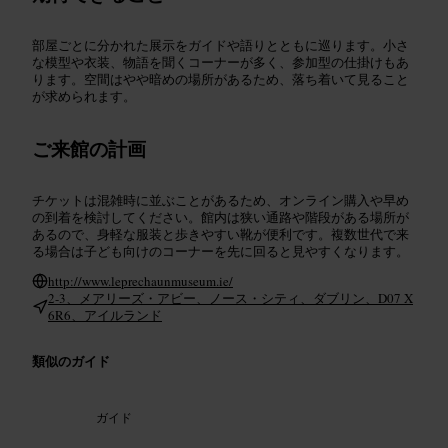
部屋ごとに分かれた展示をガイドや語りとともに巡ります。小さ
な模型や衣装、物語を聞くコーナーが多く、参加型の仕掛けもあ
ります。空間はやや暗めの場所があるため、落ち着いて見ること
が求められます。
ご来館の計画
チケットは混雑時に並ぶことがあるため、オンライン購入や早め
の到着を検討してください。館内は狭い通路や階段がある場所が
あるので、身軽な服装と歩きやすい靴が便利です。複数世代で来
る場合は子ども向けのコーナーを先に回ると見やすくなります。
http://www.leprechaunmuseum.ie/
2-3、メアリーズ・アビー、ノース・シティ、ダブリン、D07 X
6R6、アイルランド
類似のガイド
ガイド