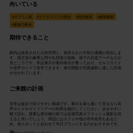
向いている
#
ダブリン城
#
アイルランドの歴史
#
歴史散策
#
建築観察
#
家族で観光
期待できること
館内は改装された公的空間と、保存された中世の遺構が混在しま
す。国王室の豪華な間や礼拝堂の装飾、地下の石造アーチなどが
見どころです。常設展示や案内表示が整っており、セルフガイド
や音声ガイドで見学できます。展示閲覧や写真撮影に適した区画
が分かれています。
ご来館の計画
見学は徒歩で回りやすい構成です。展示を落ち着いて見るなら音
声ガイドやガイドツアーの利用を検討してください。歩きやすい
靴で訪れ、貴重な展示物の前では近接写真やフラッシュ撮影を控
えると良いでしょう。周辺にはカフェや他の市内名所もあるた
め、他スポットと合わせて半日プランにするのがおすすめです。
https://dublincastle.ie/