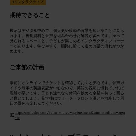
#
インタラクティブ
期待できること
展示はデジタル中心で、個人史や移動の背景を短い章ごとに見ら
れます。視覚資料と音声を組み合わせた解説が多めです。座って
見られるスペースと、子どもが楽しめるインタラクティブコーナ
ーがあります。学びやすく、順路に沿って進めば話の流れがつか
めます。
ご来館の計画
事前にオンラインでチケットを確認しておくと安心です。音声ガ
イドや展示の英語表記が中心なので、英語の説明に慣れていれば
理解が早いです。子ども連れなら休憩を挟める余裕を持って回る
と良いでしょう。見学後はウォーターフロント沿いを散歩して周
辺の景色も楽しんでください。
https://epicchq.com/?utm_source=mybusiness&utm_medium=orga
nic