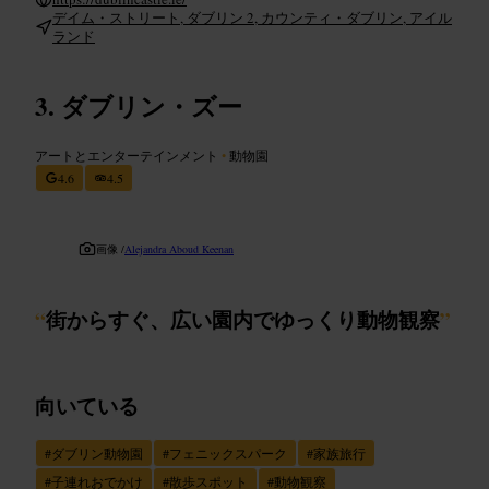
デイム・ストリート, ダブリン 2, カウンティ・ダブリン, アイル
ランド
ダブリン・ズー
アートとエンターテインメント
•
動物園
4.6
4.5
画像 /
Alejandra Aboud Keenan
“
街からすぐ、広い園内でゆっくり動物観察
”
向いている
#
ダブリン動物園
#
フェニックスパーク
#
家族旅行
#
子連れおでかけ
#
散歩スポット
#
動物観察