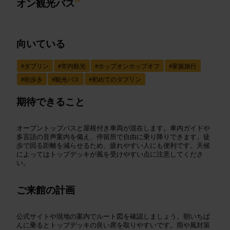
オン観光バス
”
向いている
#
ダブリン
#
市内観光
#
ホップオンホップオフ
#
家族旅行
#
街歩き
#
観光バス
#
初めてのダブリン
期待できること
オープントップバスと屋根付き車両が混在します。車内ガイドや
多言語の音声案内を備え、停留所で自由に乗り降りできます。徒
歩で回る距離を減らせるため、疲れやすい人にも便利です。天候
によってはトップデッキが風を受けやすい点に注意してくださ
い。
ご来館の計画
公式サイトや現地の案内でルート図を確認しましょう。朝いちば
んに乗るとトップデッキの良い席を取りやすいです。雨や風対策