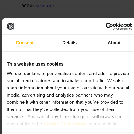
画像 /
The Ark, Dublin
“
子どもと一緒に楽しむ参加型アートスペー
ス
”
Consent
Details
About
向いている
This website uses cookies
#
ダブリン
#
テンプルバー
#
子ども向け
#
アートギャラリー
We use cookies to personalise content and ads, to provide
#
家族でお出かけ
#
参加型
social media features and to analyse our traffic. We also
期待できること
share information about your use of our site with our social
media, advertising and analytics partners who may
combine it with other information that you’ve provided to
子ども向け企画が多めの展示と短いパフォーマンス、工作のワー
them or that they’ve collected from your use of their
クショップがあります。展示は視覚的で動きのあるものが中心で
す。スタッフは子ども対応に慣れており、家族連れが落ち着いて
services. You can at any time change or withdraw your
過ごせる雰囲気です。展示内容は定期的に入れ替わります。
consent from the
Cookie Declaration
on our website.