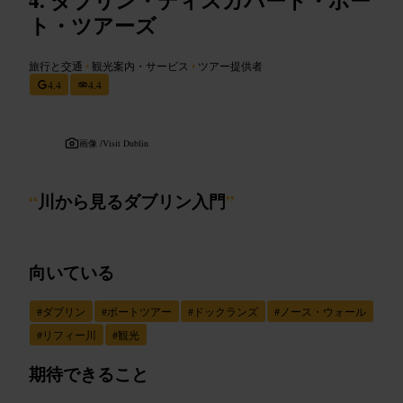
ト・ツアーズ
旅行と交通
•
観光案内・サービス
•
ツアー提供者
4.4
4.4
画像 /
Visit Dublin
“
川から見るダブリン入門
”
向いている
#
ダブリン
#
ボートツアー
#
ドックランズ
#
ノース・ウォール
#
リフィー川
#
観光
期待できること