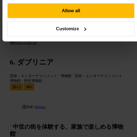
ご来館の計画
Allow all
公式サイトや施設に連絡し、当日のワークショップや年齢制限を
確認してください。家族連れなら軽い飲み物や替えの服を持って
行くと安心です。テンプルバー散策と組み合わせて回ると効率的
Customize
です。混雑する週末は早めの訪問をおすすめします。
https://ark.ie/
ダブリニア
芸術・エンターテインメント
•
博物館
•
芸術・エンターテインメント
•
博物館
•
歴史博物館
4.5
4
画像 /
Dublinia
“
中世の街を体験する、家族で楽しめる博物
館
”