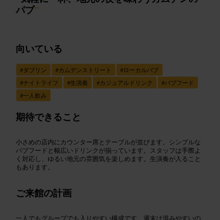
パブ
”
向いている
#
ダブリン
#
カムデンストリート
#
ローカルパブ
#
ナイトライフ
#
生演奏
#
カジュアルドリンク
#
パブフード
#
一人飲み
期待できること
小さめの店内にカウンター席とテーブルが並びます。シンプルな
パブフードと幅広いドリンクが揃っています。スタッフは手際よ
く対応し、ゆるい地元の雰囲気を楽しめます。生演奏が入ること
もあります。
ご来館の計画
一人でもグループでも入りやすい構成です。週末は混みやすいの