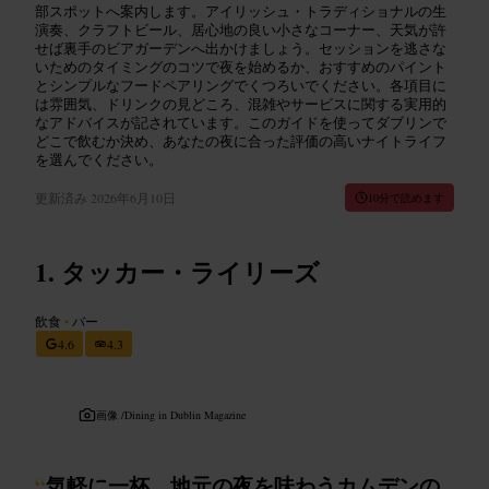
部スポットへ案内します。アイリッシュ・トラディショナルの生
演奏、クラフトビール、居心地の良い小さなコーナー、天気が許
せば裏手のビアガーデンへ出かけましょう。セッションを逃さな
いためのタイミングのコツで夜を始めるか、おすすめのパイント
とシンプルなフードペアリングでくつろいでください。各項目に
は雰囲気、ドリンクの見どころ、混雑やサービスに関する実用的
なアドバイスが記されています。このガイドを使ってダブリンで
どこで飲むか決め、あなたの夜に合った評価の高いナイトライフ
を選んでください。
更新済み
2026年6月10日
10分で読めます
タッカー・ライリーズ
飲食
•
バー
4.6
4.3
画像 /
Dining in Dublin Magazine
“
気軽に一杯、地元の夜を味わうカムデンの