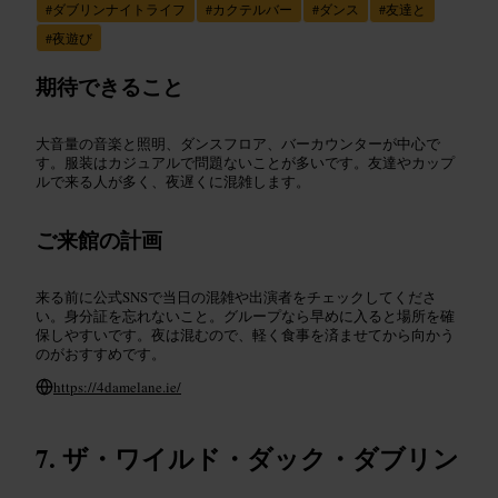
#
ダブリンナイトライフ
#
カクテルバー
#
ダンス
#
友達と
#
夜遊び
期待できること
大音量の音楽と照明、ダンスフロア、バーカウンターが中心で
す。服装はカジュアルで問題ないことが多いです。友達やカップ
ルで来る人が多く、夜遅くに混雑します。
ご来館の計画
来る前に公式SNSで当日の混雑や出演者をチェックしてくださ
い。身分証を忘れないこと。グループなら早めに入ると場所を確
保しやすいです。夜は混むので、軽く食事を済ませてから向かう
のがおすすめです。
https://4damelane.ie/
ザ・ワイルド・ダック・ダブリン