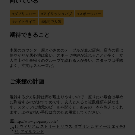
向いている
#
ダブリンバー
#
アイリッシュパブ
#
スポーツバー
#
ナイトライフ
#
地元で人気
期待できること
木製のカウンター席と小さめのテーブルが並ぶ店内。店内の音は
賑やかだが居心地は良い。スポーツ中継が流れることが多く、友
人同士や仕事帰りのグループで訪れる人が多い。スタッフは手際
よく、注文はスムーズだ。
ご来館の計画
混雑する夕方以降は席が埋まりやすいので、座りたい場合は早め
に到着するのがおすすめです。友人と来ると複数種類を試せま
す。スタッフに地元のビールを聞くと、好みの一本を教えてくれ
ます。IDや支払い手段は念のため用意してください。
http://www.groganspub.ie/
15 ウィリアム ストリート サウス, ダブリン 2, ディー02 エイチ3
36, アイルランド