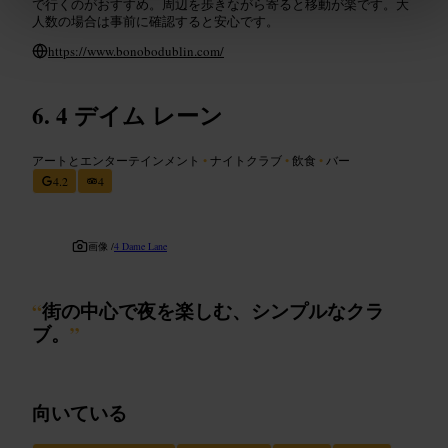
で行くのがおすすめ。周辺を歩きながら寄ると移動が楽です。大
人数の場合は事前に確認すると安心です。
https://www.bonobodublin.com/
4 デイム レーン
アートとエンターテインメント
•
ナイトクラブ
•
飲食
•
バー
4.2
4
画像 /
4 Dame Lane
“
街の中心で夜を楽しむ、シンプルなクラ
ブ。
”
向いている