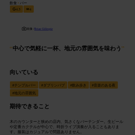
飲食
•
バー
4.5
4
画像 /
Brian Gillespie
“
中心で気軽に一杯、地元の雰囲気を味わう
”
向いている
#
テンプルバー
#
ダブリンパブ
#
飲み歩き
#
音楽のある夜
#
地元の雰囲気
期待できること
木のカウンターと狭めの店内、気さくなバーテンダー。生ビール
や定番カクテルが中心で、時折ライブ演奏が入ることもありま
す。服装はカジュアルで問題ありません。