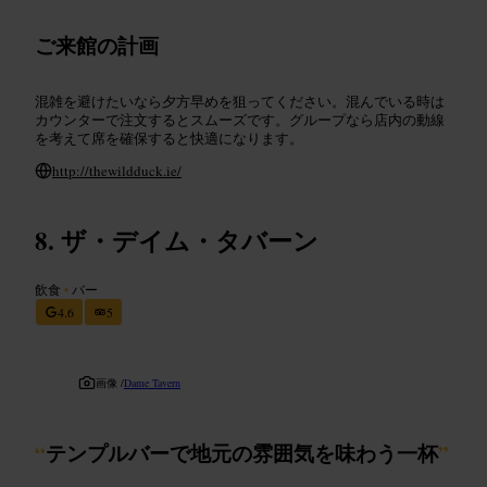
ご来館の計画
混雑を避けたいなら夕方早めを狙ってください。混んでいる時は
カウンターで注文するとスムーズです。グループなら店内の動線
を考えて席を確保すると快適になります。
http://thewildduck.ie/
ザ・デイム・タバーン
飲食
•
バー
4.6
5
画像 /
Dame Tavern
“
テンプルバーで地元の雰囲気を味わう一杯
”