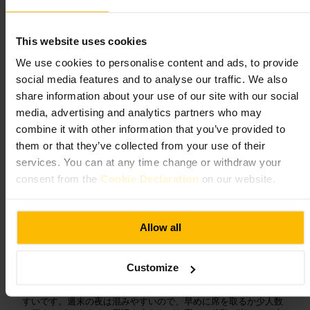
ルドでひと息
”
This website uses cookies
We use cookies to personalise content and ads, to provide
向いている
social media features and to analyse our traffic. We also
share information about your use of our site with our social
#
ダブリン
#
スミスフィールド
#
カフェバー
#
コーヒー好き
media, advertising and analytics partners who may
#
バー巡り
#
カジュアルディナー
combine it with other information that you’ve provided to
期待できること
them or that they’ve collected from your use of their
services. You can at any time change or withdraw your
consent from the
Cookie Declaration
on our website.
日中はコーヒーとスナックで静かに過ごせます。夕方以降はバー
寄りの雰囲気になり、カクテルやビールを楽しむグループが増え
ます。座席はややコンパクトで、友人との滞在やデート、一人利
用に向いています。サービスはフレンドリーで実用的です。
Allow all
ご来館の計画
Customize
午後のコーヒー休憩か、夜の一杯を目当てに行くと使い分けしや
すいです。週末の夜は混みやすいので、早めに席を取るか少人数