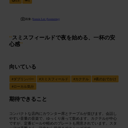
4.6
4
画像 /
Sumin Lee (Soomeeng)
“
スミスフィールドで夜を始める、一杯の安
心感
”
向いている
#
ダブリンバー
#
スミスフィールド
#
カクテル
#
夜のおでかけ
#
ローカル気分
期待できること
コンパクトな店内にカウンター席とテーブルが並びます。会話し
やすい音量の音楽で、ゆっくり座って飲めます。カクテルが中心
ですが、定番ビールや軽めのプレートも用意されています。スタ
ッフは手際よく、注文から提供までスムーズです。