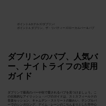
画像 /
Google AI
ポイントAホテルズ
/
ダブリン
/
ポイントA ダブリン、ザ・リバティーズ
/
ローカルバー＆パブ
ダブリンのパブ、人気バ
ー、ナイトライフの実用
ガイド
ダブリンで最高のバーや街で愛されるパブを見つけましょう。こ
の伝統的なアイリッシュ・パブのガイドは、スミスフィールドの
音楽セッション、キャムデン・ストリートの賑わい、テンプルバ
ーでのシンガロング、デイム・レーンのこぢんまりとした市中心