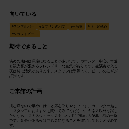
向いている
#
テンプルバー
#
ダブリンのパブ
#
生演奏
#
地元客多め
#
クラフトビール
期待できること
狭めの店内は満席になることが多いです。カウンター中心、常連
と観光客が混ざるフレンドリーな空気があります。生演奏が入る
夜は特に活気があります。スタッフは手際よく、ビールの注ぎが
評判です。
ご来館の計画
混む店なので早めに行くと席を取りやすいです。カウンター越し
にスタッフにおすすめを聞いてみてください。ギネス以外を試し
たいなら、スミスウィックスを“レッド”で頼むのが地元流の一例
です。音楽がある夜は立ち見になることを想定しておくと安心で
す。