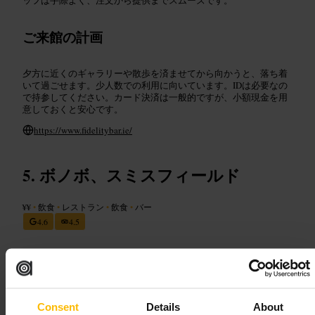
ご来館の計画
夕方に近くのギャラリーや散歩を済ませてから向かうと、落ち着
いて過ごせます。少人数での利用に向いています。IDは必要なの
で持参してください。カード決済は一般的ですが、小額現金を用
意しておくと安心です。
https://www.fidelitybar.ie/
ボノボ、スミスフィールド
¥¥
•
飲食
•
レストラン
•
飲食
•
バー
4.6
4.5
画像 /
Basil Lim
Consent
Details
About
“
居心地の良いカフェ兼バー、スミスフィー