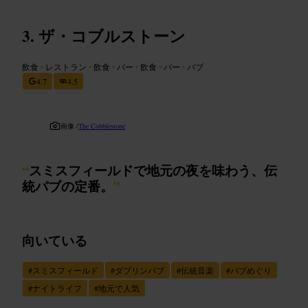
ザ・コブルストーン
飲食
•
レストラン
•
飲食
•
バー
•
飲食
•
バー
•
パブ
4.7
4.5
画像 /
The Cobblestone
“
スミスフィールドで地元の夜を味わう、伝
統パブの定番。
”
向いている
#
スミスフィールド
#
ダブリンパブ
#
伝統音楽
#
パブめぐり
#
ナイトライフ
#
地元で人気