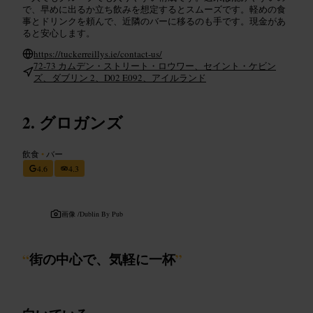
で、早めに出るか立ち飲みを想定するとスムーズです。軽めの食
事とドリンクを頼んで、近隣のバーに移るのも手です。現金があ
ると安心します。
https://tuckerreillys.ie/contact-us/
72-73 カムデン・ストリート・ロウワー、セイント・ケビン
ズ、ダブリン 2、D02 E092、アイルランド
グロガンズ
飲食
•
バー
4.6
4.3
画像 /
Dublin By Pub
“
街の中心で、気軽に一杯
”