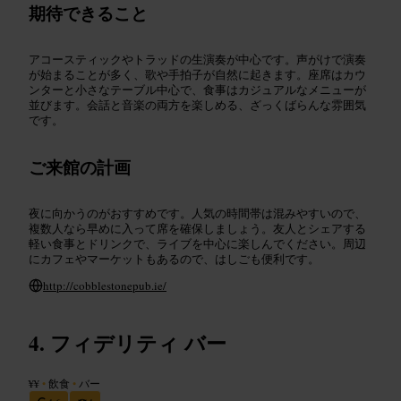
期待できること
アコースティックやトラッドの生演奏が中心です。声がけで演奏
が始まることが多く、歌や手拍子が自然に起きます。座席はカウ
ンターと小さなテーブル中心で、食事はカジュアルなメニューが
並びます。会話と音楽の両方を楽しめる、ざっくばらんな雰囲気
です。
ご来館の計画
夜に向かうのがおすすめです。人気の時間帯は混みやすいので、
複数人なら早めに入って席を確保しましょう。友人とシェアする
軽い食事とドリンクで、ライブを中心に楽しんでください。周辺
にカフェやマーケットもあるので、はしごも便利です。
http://cobblestonepub.ie/
フィデリティ バー
¥¥
•
飲食
•
バー