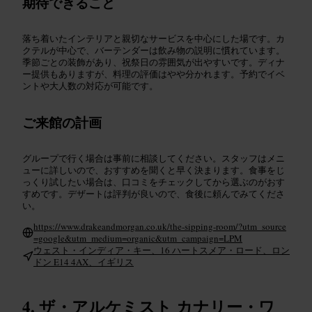
期待できること
落ち着いたインテリアと親切なサービスを中心にした場です。カ
クテルが中心で、バーテンダーは飲み物の説明に慣れています。
季節ごとの装飾があり、祝祭日の雰囲気が出やすいです。ディナ
ー提供もありますが、料理の評価はやや分かれます。予約でイベ
ントや大人数の対応が可能です。
ご来館の計画
グループで行く場合は事前に相談してください。スタッフはメニ
ューに詳しいので、おすすめを聞くと早く決まります。食事をじ
っくり試したい場合は、口コミをチェックしてから選ぶのがおす
すめです。デザートは評判が良いので、食後に頼んでみてくださ
い。
https://www.drakeandmorgan.co.uk/the-sipping-room/?utm_source
=google&utm_medium=organic&utm_campaign=LPM
ウェスト・インディア・キー、16 ハートスメア・ロード、ロン
ドン E14 4AX、イギリス
ザ・アルケミスト カナリー・ワ