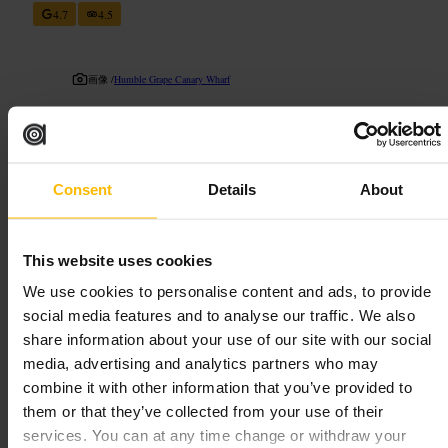
4.7
4.5
画像 /
Humble Grape Canary Wharf
“
カジュアルにワインを頼む、都会の一杯。
”
Consent
Details
About
向いている
This website uses cookies
#
カナリーワーフ
#
ワインバー
#
アフター5
#
一人飲み
We use cookies to personalise content and ads, to provide
#
グループ飲み
#
デート向け
social media features and to analyse our traffic. We also
期待できること
share information about your use of our site with our social
media, advertising and analytics partners who may
グラスとボトルでワインを選べます。店内はモダンで居心地がよ
combine it with other information that you’ve provided to
く、ひとりでもグループでも使えます。スタッフはワインに詳し
them or that they’ve collected from your use of their
いことが多く、相談して好みを伝えればおすすめを教えてくれま
services. You can at any time change or withdraw your
す。