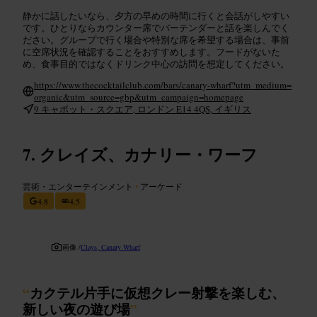
静かに話したいなら、夕方の早めの時間に行くと会話がしやすい
です。ひとりならカウンター席でバーテンダーと話を楽しんでく
ださい。グループで行く場合や特別な席を希望する場合は、事前
に空席状況を確認することをおすすめします。フードがないた
め、食事目的ではなくドリンク中心の訪問を想定してください。
https://www.thecocktailclub.com/bars/canary-wharf?utm_medium=
organic&utm_source=gbp&utm_campaign=homepage
9 キャボット・スクエア, ロンドン E14 4QS, イギリス
クレイズ、カナリー・ワーフ
芸術・エンターテインメント
•
アーケード
4.8
4.5
画像 /
Clays, Canary Wharf
“
カクテル片手に仮想クレー射撃を楽しむ、
新しい夜の遊び場
”