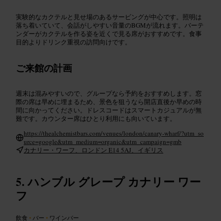
実験的なカクテルと見せ場のあるサービングが中心です。照明は
落ち着いていて、会話がしやすい音量のBGMが流れます。バーテ
ンダーがカクテルを作る姿を近くで見る席がおすすめです。食事
目的よりドリンク重視の訪問向けです。
ご来館の計画
週末は混みやすいので、グループなら予約をおすすめします。窓
際の席は早めに埋まるため、景色を狙うなら開店直後か早めの時
間に向かってください。ドレスコードはスマートカジュアルが無
難です。カウンター席はひとり利用にも向いています。
https://thealchemistbars.com/venues/london/canary-wharf/?utm_so
urce=google&utm_medium=organic&utm_campaign=gmb
カナリー・ワーフ、ロンドン E14 5AJ、イギリス
ハンブル グレープ カナリー ワー
フ
飲食
•
バー
•
ワインバー