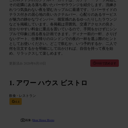
その近隣にある落ち着いたバーやラウンジを紹介します。洗練さ
れつつ気負わない夜を望むカップルに最適です。リバーサイドの
テラス付きの居心地の良いカクテルバー、心配りのあるサービス
が魅力の静かなワインバー、個室感のあるゆったりしたラウンジ
などを掲載しています。各掲載は雰囲気、交通アクセスの良さ、
分かりやすい料金に重点を置いているので、手間をかけずにシン
プルで印象に残る夜を計画できます。ディナー前の一軒、さりげ
ないデート、仕事帰りのロンドンでの夜の一杯を選ぶ際のヒント
としてお使いください。どこで飲むか、いつ予約するか、二人で
何を注文するかを明確にして出かければ、自信を持って夜を始
め、リラックスして楽しめます。
更新済み
2026年6月10日
10分で読めます
アワー ハウス ビストロ
飲食
•
レストラン
4.4
画像 /
Hour House Bistro