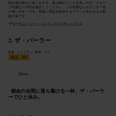
朝や昼は静かに過ごせます。夜は賑わうことが多いので、グルー
プ利用なら予約を検討してください。ソロ利用ならカウンター席
が使いやすいです。食後に周辺を散歩するプランと合わせると動
線が楽です。
サーモン・レーン, ロンドン E14 7PG, イギリス
ザ・パーラー
飲食
•
レストラン
•
飲食
•
バー
3.9
4
画像 /
“
都会の合間に落ち着ける一杯、ザ・パーラ
ーでひと休み。
”