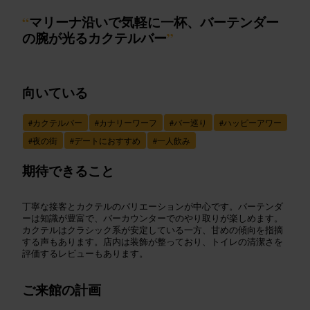
“
マリーナ沿いで気軽に一杯、バーテンダー
の腕が光るカクテルバー
”
向いている
#
カクテルバー
#
カナリーワーフ
#
バー巡り
#
ハッピーアワー
#
夜の街
#
デートにおすすめ
#
一人飲み
期待できること
丁寧な接客とカクテルのバリエーションが中心です。バーテンダ
ーは知識が豊富で、バーカウンターでのやり取りが楽しめます。
カクテルはクラシック系が安定している一方、甘めの傾向を指摘
する声もあります。店内は装飾が整っており、トイレの清潔さを
評価するレビューもあります。
ご来館の計画