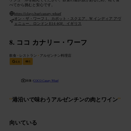
べてから挑むと安心です。
https://clays.bar/canary-wharf
オン・ザ・ワーフ 1、カボット・スクエア、W インディア アヴ
ェニュー、ロンドン E14 4QJ、イギリス
ココ カナリー・ワーフ
飲食
•
レストラン
•
アルゼンチン料理店
4.6
5
画像 /
COCO Canary Wharf
“
港沿いで味わうアルゼンチンの肉とワイン
”
向いている