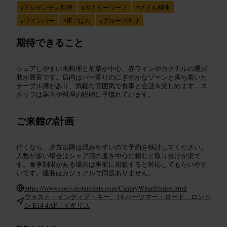
#
アルゼンチン料理
#
カナリーワーフ
#
グリル料理
#
ワインバー
#
夜ごはん
#
グループ向け
期待できること
シェアしやすい肉料理と前菜が中心、赤ワインやカクテルの選択
肢が豊富です。店内はバー寄りのにぎやかなゾーンと落ち着いた
テーブル席があり、気軽な雰囲気で食事と会話を楽しめます。ス
タッフは案内や料理の説明に手慣れています。
ご来館の計画
行くなら、夕方以降は混みやすいので予約を検討してください。
人数が多い場合はシェア用の皿を中心に頼むと取り分けが楽で
す。食事制限がある場合は事前に相談すると対応してもらいやす
いです。服装はカジュアルで問題ありません。
https://www.coco-restaurants.com/CanaryWharf/index.html
ウェスト・インディア・キー、14 ハーツマー・ロード、ロンド
ン E14 4AF、イギリス