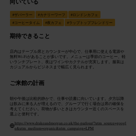
向いている
#
ザパーラー
#
カナリーワーフ
#
ロンドンカフェ
#
コーヒータイム
#
夜カフェ
#
ラップトップフレンドリー
期待できること
店内はテーブル席とカウンターが中心で、仕事用に使える電源や
無料Wi‑Fiがあることが多いです。メニューは季節のコーヒー、軽
いランチプレート、夜はワインやカクテルが充実します。服装は
カジュアルからビジネスまで幅広く見られます。
ご来館の計画
朝や午後は比較的静かで、仕事や読書に向いています。夕方以降
は飲みに来る人が増えるので、グループで行く場合は席の確保を
考えてください。荷物が多いときはカウンター近くのスペースを
選ぶと便利です。
https://www.drakeandmorgan.co.uk/the-parlour/?utm_source=googl
e&utm_medium=organic&utm_campaign=LPM