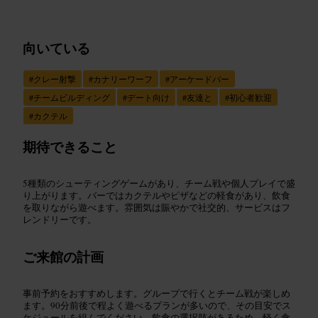
向いている
#
クレー射撃
#
カナリーワーフ
#
アーケードバー
#
チームビルディング
#
デート向け
#
友達と
#
初心者歓迎
#
カクテル
期待できること
5種類のシューティングゲームがあり、チーム戦や個人プレイで盛
り上がります。バーではカクテルやピザなどの軽食があり、飲食
を取りながら遊べます。雰囲気は賑やかで社交的、サービスはフ
レンドリーです。
ご来館の計画
事前予約をおすすめします。グループで行くとチーム戦が楽しめ
ます。90分前後で程よく遊べるプランが多いので、その目安でス
ケジュールを組んでください。飲食の選択肢があるため、軽く食