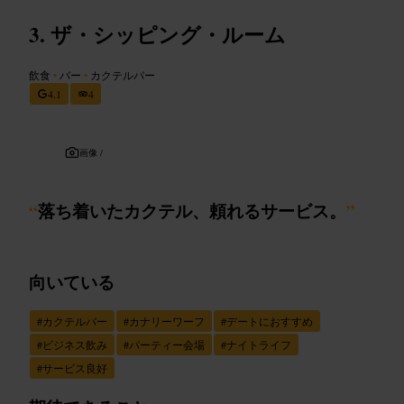
ザ・シッピング・ルーム
飲食
•
バー
•
カクテルバー
4.1
4
画像 /
“
落ち着いたカクテル、頼れるサービス。
”
向いている
#
カクテルバー
#
カナリーワーフ
#
デートにおすすめ
#
ビジネス飲み
#
パーティー会場
#
ナイトライフ
#
サービス良好