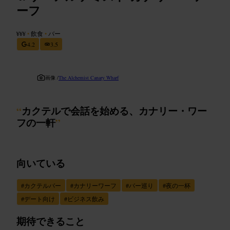
ーフ
¥¥¥
•
飲食
•
バー
4.2
3.5
画像 /
The Alchemist Canary Wharf
“
カクテルで会話を始める、カナリー・ワー
フの一軒
”
向いている
#
カクテルバー
#
カナリーワーフ
#
バー巡り
#
夜の一杯
#
デート向け
#
ビジネス飲み
期待できること