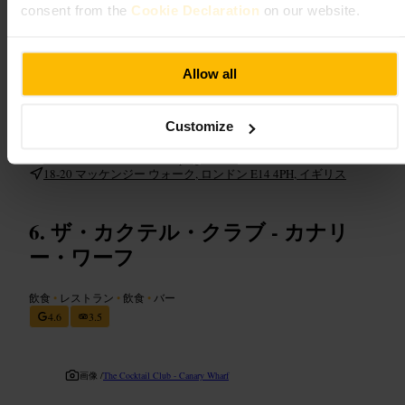
consent from the
Cookie Declaration
on our website.
ご来館の計画
Allow all
混雑する時間帯は事前に席を確保すると安心です。数種類を少し
ずつ試すならグラスで注文すると幅が楽しめます。近隣にオフィ
スが多いので、仕事後の一杯に合わせる計画が便利です。
Customize
https://www.humblegrape.co.uk/canary-wharf?utm_source=gmb&ut
m_medium=web&utm_campaign=click
18-20 マッケンジー ウォーク, ロンドン E14 4PH, イギリス
ザ・カクテル・クラブ - カナリ
ー・ワーフ
飲食
•
レストラン
•
飲食
•
バー
4.6
3.5
画像 /
The Cocktail Club - Canary Wharf