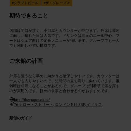
#
クラフトビール
#
ザ・グレープス
期待できること
内部は間口が狭く、小部屋とカウンターが並びます。外席は運河
に面し、晴れた日は人気です。ドリンクは地元のエール中心、フ
ードはシェア向けの定番メニューが揃います。グループでも一人
でも利用しやすい構成です。
ご来館の計画
外席を狙うなら早めに向かうと確保しやすいです。カウンターは
一人でも入りやすいので、短時間の立ち寄りに向いています。混
雑時は相席になることがあるので、グループは到着順で席を探す
のが実用的です。軽めの食事と合わせるのがおすすめです。
http://thegrapes.co.uk/
76 ナロー・ストリート, ロンドン E14 8BP, イギリス
類似のガイド