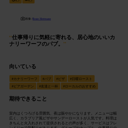
画像 /
Beate Herrmann
“
仕事帰りに気軽に寄れる、居心地のいいカ
ナリーワーフのパブ。
”
向いている
#
カナリーワーフ
#
パブ
#
ピザ
#
日曜ロースト
#
ビアガーデン
#
友達と一杯
#
ローカルのおすすめ
期待できること
室内はくつろげる雰囲気、夜は賑やかになります。メニューは幅
広く、カラブリア風ピザやサンデーローストが人気です。料理は
きちんと火入れされて提供されるとの声が多く、サービスはフレ
ンドリーで気配りがあります。グループやカップル、仕事帰りの