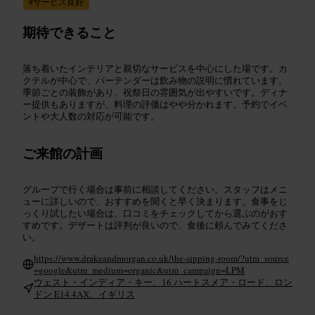
#
サービス良好
期待できること
落ち着いたインテリアと親切なサービスを中心にした場です。カ
クテルが中心で、バーテンダーは飲み物の説明に慣れています。
季節ごとの装飾があり、祝祭日の雰囲気が出やすいです。ディナ
ー提供もありますが、料理の評価はやや分かれます。予約でイベ
ントや大人数の対応が可能です。
ご来館の計画
グループで行く場合は事前に相談してください。スタッフはメニ
ューに詳しいので、おすすめを聞くと早く決まります。食事をじ
っくり試したい場合は、口コミをチェックしてから選ぶのがおす
すめです。デザートは評判が良いので、食後に頼んでみてくださ
い。
https://www.drakeandmorgan.co.uk/the-sipping-room/?utm_source
=google&utm_medium=organic&utm_campaign=LPM
ウェスト・インディア・キー、16 ハートスメア・ロード、ロン
ドン E14 4AX、イギリス