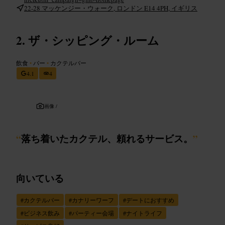
22-28 マッケンジー・ウォーク, ロンドン E14 4PH, イギリス
ザ・シッピング・ルーム
飲食
•
バー
•
カクテルバー
4.1
4
画像 /
“
落ち着いたカクテル、頼れるサービス。
”
向いている
#
カクテルバー
#
カナリーワーフ
#
デートにおすすめ
#
ビジネス飲み
#
パーティー会場
#
ナイトライフ