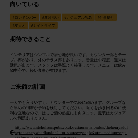
向いている
#
ロンドンバー
#
運河沿い
#
カジュアル飲み
#
仕事帰り
#
友人と
#
ナイトライフ
期待できること
インテリアはシンプルで居心地が良いです。カウンター席とテー
ブル席があり、外のテラス席もあります。音量は中程度、週末は
活気が出ます。スタッフは手際よく接客します。メニューは飲み
物中心で、軽い食事が並びます。
ご来館の計画
一人でも入りやすく、カウンターで気軽に頼めます。グループな
ら早めの到着か予約を検討してください。近くを歩き回るのに便
利な立地なので、はしご酒の起点にも向きます。服装はカジュア
ルで問題ありません。
https://www.nicholsonspubs.co.uk/restaurants/london/thehenryaddi
ngtoncanarywharflondon?utm_source=google&utm_medium=orga
nic&utm_campaign=gmb-homepage