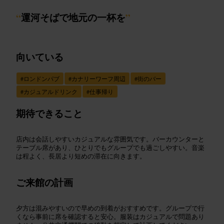
“
運河そばで地元の一杯を
”
向いている
#
ロンドンパブ
#
カナリーワーフ周辺
#
街のバー
#
カジュアルドリンク
#
仕事帰り
期待できること
店内は会話しやすいカジュアルな雰囲気です。バーカウンターと
テーブル席があり、ひとりでもグループでも過ごしやすい。音楽
は程よく、長居より短めの滞在に向きます。
ご来館の計画
夕方は混みやすいので早めの到着がおすすめです。グループで行
くなら事前に席を確認すると安心。服装はカジュアルで問題あり