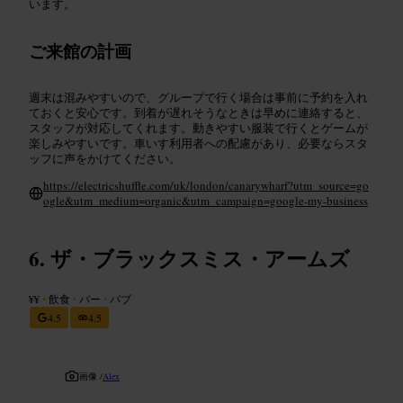
います。
ご来館の計画
週末は混みやすいので、グループで行く場合は事前に予約を入れ
ておくと安心です。到着が遅れそうなときは早めに連絡すると、
スタッフが対応してくれます。動きやすい服装で行くとゲームが
楽しみやすいです。車いす利用者への配慮があり、必要ならスタ
ッフに声をかけてください。
https://electricshuffle.com/uk/london/canarywharf?utm_source=go
ogle&utm_medium=organic&utm_campaign=google-my-business
ザ・ブラックスミス・アームズ
¥¥
•
飲食
•
バー
•
パブ
4.5
4.5
画像 /
Alex