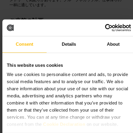
一杯に適しています。
ご来館の計画
夕方から夜にかけての利用がおすすめです。週末やディナータイ
ムは混みやすいので、グループなら予約を検討してください。天
Consent
Details
About
気が良ければ屋外席でゆっくり。軽く一杯でもしっかり食事でも
満足できます。料理はシェアしやすいメニューが多いので、数品
頼んで分けるのが便利です。
https://thestaroftheeast.co.uk/
This website uses cookies
805A コマーシャル・ロード, ロンドン E14 7HG, イギリス
We use cookies to personalise content and ads, to provide
social media features and to analyse our traffic. We also
エレクトリック・シャッフル・キ
share information about your use of our site with our social
ャナリー・ワーフ
media, advertising and analytics partners who may
combine it with other information that you’ve provided to
them or that they’ve collected from your use of their
¥¥
•
飲食
•
バー
4.5
3.5
services. You can at any time change or withdraw your
consent from the
Cookie Declaration
on our website.