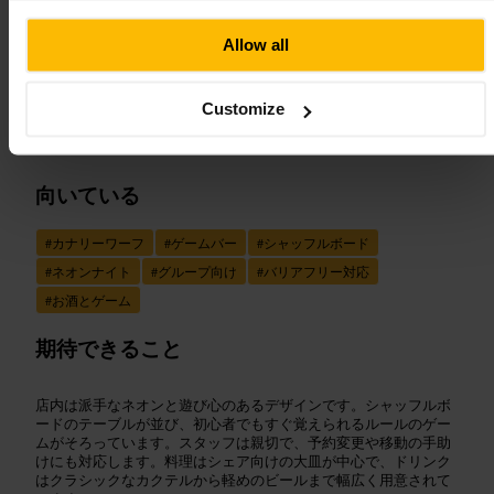
画像 /
Allow all
“
ネオンとシャッフルで遊ぶ、大人のための
バー
”
Customize
向いている
#
カナリーワーフ
#
ゲームバー
#
シャッフルボード
#
ネオンナイト
#
グループ向け
#
バリアフリー対応
#
お酒とゲーム
期待できること
店内は派手なネオンと遊び心のあるデザインです。シャッフルボ
ードのテーブルが並び、初心者でもすぐ覚えられるルールのゲー
ムがそろっています。スタッフは親切で、予約変更や移動の手助
けにも対応します。料理はシェア向けの大皿が中心で、ドリンク
はクラシックなカクテルから軽めのビールまで幅広く用意されて