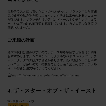
屋外テラスと落ち着いた店内の両方があり、リラックスした雰囲
気で食事や飲み物を楽しめます。カクテルは工夫のあるメニュー
が並びます。ブランチ向けのアボカドトーストやチキンスキュワ
ー、シェア向けの前菜類も充実しています。カジュアルな服装で
問題ありません。
ご来館の計画
週末や祝日は混みやすいので、テラス席を希望する場合は予約を
おすすめします。シグネチャーカクテルやパドロンペッパー、ブ
ッラータ、タコスは試す価値があります。食べ物はシェアしやす
いメニューが多いので、複数名で行くと色々楽しめます。アレル
ギーや好みは注文時に伝えてください。
https://tribelondon-canarywharf.com/m/feelslikejune
ザ・スター・オブ・ザ・イースト
¥¥
•
飲食
•
バー
•
パブ
4.5
4.5