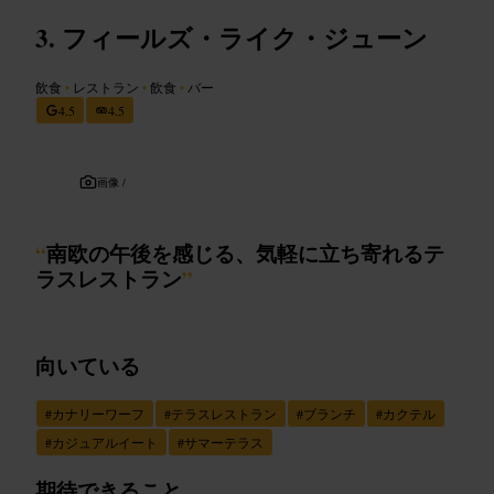
フィールズ・ライク・ジューン
飲食
•
レストラン
•
飲食
•
バー
4.5
4.5
画像 /
“
南欧の午後を感じる、気軽に立ち寄れるテ
ラスレストラン
”
向いている
#
カナリーワーフ
#
テラスレストラン
#
ブランチ
#
カクテル
#
カジュアルイート
#
サマーテラス
期待できること