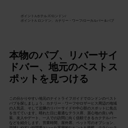
画像 /
Google AI
ポイントAホテルズ
/
ロンドン
/
ポイントA ロンドン、カナリー・ワーフ
/
ローカルバー＆パブ
本物のパブ、リバーサイ
ドバー、地元のベストス
ポットを見つける
この分かりやすい地元のナイトライフガイドでロンドンのベスト
パブを探しましょう。カナリー・ワーフやロザーヒス周辺の地域
の人気店、そして近隣のリバーサイドや中心部のスポットに焦点
を当てています。晴れた日に最適なテラス席、居心地の良い内
装、友人やデート、一人での訪問に向く信頼できるカクテルバー
などを紹介します。営業時間、屋外席、ペット可のオプション、
混雑しやすい時間帯といった実用的なヒントも掲載。クラシック