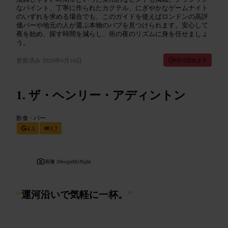
なパイント、丁寧に作られたカクテル、にぎやかなゲームナイト
のいずれを求める場合でも、このガイドを使えばロンドンの高評
価バーや地元の人が選ぶ本物のパブを見つけられます。安心して
夜を始め、探す時間を減らし、街の夜のリズムに身を任せましょ
う。
更新済み
2026年6月10日
8分で読めます
ザ・ヘンリー・アディントン
飲食
•
バー
4.3
3.7
画像 /
DesignMyNight
“
運河沿いで気軽に一杯。
”