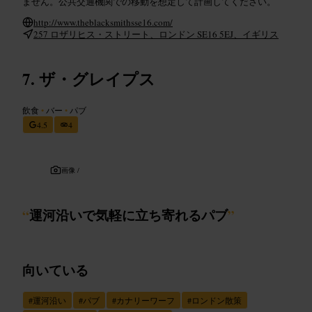
ません。公共交通機関での移動を想定して計画してください。
http://www.theblacksmithsse16.com/
257 ロザリヒス・ストリート、ロンドン SE16 5EJ、イギリス
ザ・グレイプス
飲食
•
バー
•
パブ
4.5
4
画像 /
“
運河沿いで気軽に立ち寄れるパブ
”
向いている
#
運河沿い
#
パブ
#
カナリーワーフ
#
ロンドン散策