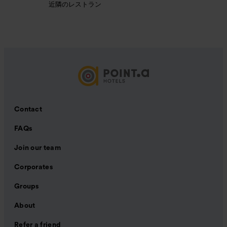
近隣のレストラン
Contact
FAQs
Join our team
Corporates
Groups
About
Refer a friend