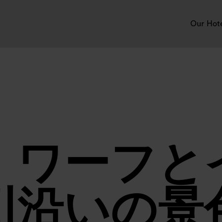
Our Hot
・ワーフと
川沿いの景