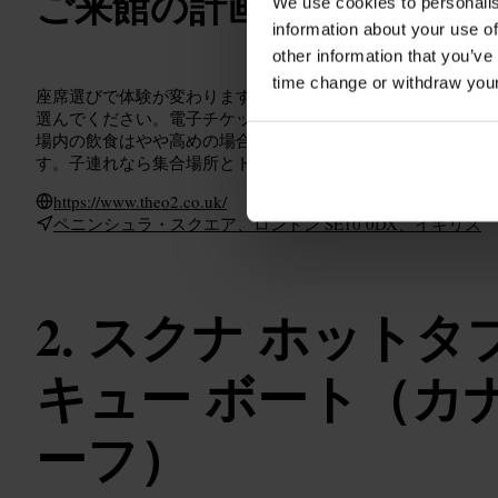
ご来館の計画
We use cookies to personalis
information about your use of
other information that you’ve
time change or withdraw you
座席選びで体験が変わります。盛り上がりを重視するならグ
選んでください。電子チケットを用意し、持ち物規定や手荷
場内の飲食はやや高めの場合があるので、事前に軽食を済ま
す。子連れなら集合場所とトイレの場所を決めておくと安心
https://www.theo2.co.uk/
ペニンシュラ・スクエア、ロンドン SE10 0DX、イギリス
スクナ ホットタブ
キュー ボート（カ
ーフ）