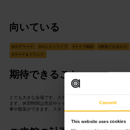
向いている
#
O2アリーナ
#
ロンドンライブ
#
ライブ観戦
#
家族でお出かけ
#
フード＆ドリンク
期待できること
とても大きな会場です。ステージから距離が出る席もありま
Consent
ます。休憩時間は売店やトイレに列ができます。館内外に飲
事や散策ができます。スタッフは比較的手慣れています。
This website uses cookies