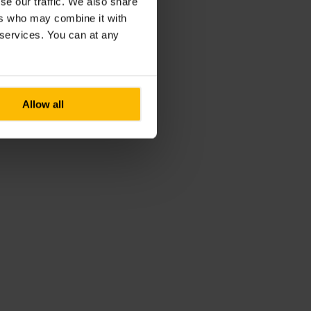
se our traffic. We also share
ers who may combine it with
r services. You can at any
Allow all