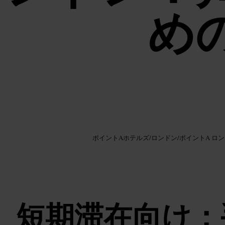
め
画像 /
Google AI
ポイントAホテルズ
/
ロンドン
/
ポイントA ロ
短期滞在向け：