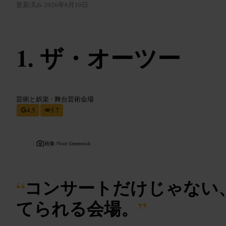
更新済み
2026年6月10日
ザ・オーツー
芸術と娯楽
•
舞台芸術会場
4.5
3.7
画像 /
Visit Greenwich
“
コンサートだけじゃない
てられる会場。
”