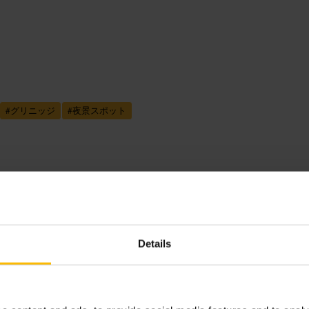
#
グリニッジ
#
夜景スポット
す。音の感じ方は席次第で差があり
Details
食店やバーがあり、ライブ前後に食