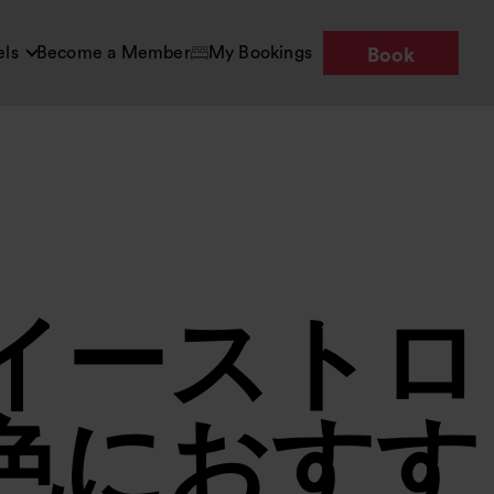
els
Become a Member
My Bookings
Book
イーストロ
色におすす