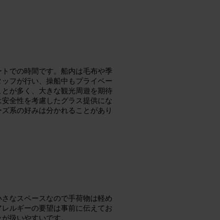
ートでの時間です。船内は毛布や季
タッフが行い、操船中もプライベー
ことが多く、大きな観光周遊を期待
は安全性を考慮したグラス提供にな
ーズ系の好みは分かれることがあり
小さなスペースなので手荷物は軽め
アレルギーの要望は事前に伝えてお
ラが扱いやすいです。