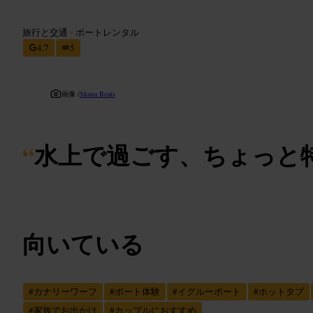
旅行と交通
•
ボートレンタル
4.7
5
画像 /
Skuna Boats
“
水上で過ごす、ちょっと
向いている
#
カナリーワーフ
#
ボート体験
#
イグルーボート
#
ホットタブ
#
家族でお出かけ
#
カップルにおすすめ