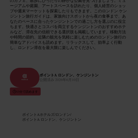
のカフェ、散歩にぴったりの静かな公園を見つけましょう。ミュ
ージアムや庭園、アートスペースを訪れたり、個人経営のショッ
プや週末マーケットを探索したりもできます。このロンドン ケン
ジントン旅行ガイドは、家族向けスポットから夜の食事まで、あ
なたのペースに合ったケンジントンでの過ごし方を選ぶのに役立
ちます。快適さとコスパを両立するケンジントンのおすすめホテ
ルなど、滞在先の信頼できる選択肢も掲載しています。移動方法
や時間の節約、近隣の観光を気軽に楽しむためのロンドン旅行の
簡単なアドバイスも読めます。リラックスして、効率よく行動
し、ロンドン滞在を最大限に楽しんでください。
ポイントA ロンドン、ケンジントン
公開済み
2026年6月10日
13分で読めます
ポイントAホテルズ
/
ロンドン
/
ポイントA ロンドン、ケンジントン