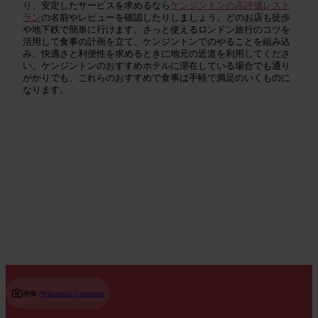
り、安定したサービスを求めるなら
ケンジントンの高評価レスト
ラン
の名前やレビューを確認したりしましょう。どのお店も徒歩
や地下鉄で簡単に行けます。さっと使えるロンドン旅行のコツを
活用して食事の計画を立て、ケンジントンでのやることを組み込
み、快適さと利便性を求めるときに地元の近道を利用してくださ
い。ケンジントンのおすすめホテルに滞在している場合でも通り
がかりでも、これらのおすすめで食事は手軽で満足のいくものに
なります。
ホストの厳選おすすめ
Read guide
画像 /
Wikimedia Commons