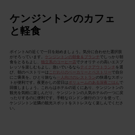
ケンジントンのカフェ
と軽食
ポイントAの近くで一日を始めましょう。気分に合わせた選択肢
がそろっています。
ケンジントンの朝食＆ブランチ
でしっかり朝
食をとるもよし、
独立系のコーヒー店
でクオリティの高いエスプ
レッソを楽しむもよし。急いでいるなら
テイクアウトランチ
を選
び、朝のペストリーは
こだわりのベーカリーとペストリー
で自分
にご褒美を。ひとり旅なら
一人向けのレストラン
の快適なスポッ
トが便利です。夜更かしの翌日は
ボリュームのある深夜ごはん
で
回復しましょう。これらはホテルの近くにあり、ケンジントンの
観光を気軽に楽しんだり、ケンジントンの人気ホテルの一つに戻
ったりするのに便利です。手軽なロンドン旅行のコツを使って、
ケンジントン近隣の観光スポットをストレスなく楽しんでくださ
い。