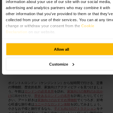
information about your use of our site with our social media,
advertising and analytics partners who may combine it with
other information that you’ve provided to them or that they’ve
collected from your use of their services. You can at any tim
change or withdraw your consent from the
Cookie
Declaration
on our website.
Allow all
ケンジントンの博物館と
家族向けアトラクション
Customize
ポイントA ロンドン（ケンジントン）から短時間で行ける、定番
の博物館、歴史的名所、家族向けアクティビティを見つけましょ
う。午前は
ロンドンの必見名所
を訪れ、
家族向けの無料のお出か
け
に出かけたり、
歴史あるロンドンの名所
を計画したりしてくだ
さい。アート好きは
家族向けのおすすめ博物館
でくつろぎ、好奇
心旺盛な旅行者は
ユニークなロンドン体験
を試してみましょう。
小さなお子様と旅行するなら、
子ども向けのアトラクション
をチ
ェックしてください。これらのケンジントン・ロンドン旅行のヒ