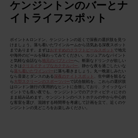
ケンジントンのバーとナ
イトライフスポット
ポイントA ロンドン、ケンジントンの近くで深夜の選択肢を見つ
けましょう。落ち着いたワインルームから活気ある深夜スポット
まであります。まずは
おすすめのクラフトビールスポット
で地元
や海外のビールを味わってみてください。カジュアルなパイント
と気軽な会話なら
地元のパブとバー
へ。斬新なドリンクが欲しい
ときは
クリエイティブなカクテルバー
、静かな夜を過ごしたいな
ら
落ち着いたワインバー
に落ち着きましょう。丸一晩楽しみたい
なら音楽とダンスのある
深夜のナイトスポット
、生中継を観るな
ら
大型スクリーンのスポーツバー
で試合観戦を。これらの選択肢
はロンドン旅行の実用的なヒントに合致しており、クイックなパ
イントでも長い夜でも、ケンジントンでのアクティビティにその
まま組み込めます。ケンジントンのベストホテルの中から中心的
な客室を選び、混雑する時間帯を考慮して計画を立て、近くのケ
ンジントンの見どころをお楽しみください。
クラフトビールのバーと醸造所