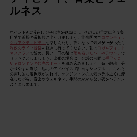
ルネス
ポイントAに滞在して中心地を拠点にし、その日の予定に合う実
用的で近場の選択肢に出かけましょう。徒歩圏内で
ロマンティッ
クなアクティビティ
を楽しんだり、夜になって気温が上がったら
深夜のライブ音楽
を聴きに行ってください。朝は
ヨガやフィット
ネスクラス
で始め、長い一日の後は
落ち着いたバーやラウンジ
で
リラックスしましょう。出張の場合は、会議の合間に
手早く楽し
めるロンドンの観光スポット
を組み込みましょう。短い散歩、分
かりやすい道順、地元のアドバイスで計画はシンプルに。これら
の実用的な選択肢があれば、ケンジントンの人気ホテル近くに滞
在しながら、音楽やウェルネス、手間のかからない夜をバランス
よく楽しめます。
カップル向けアクティビティ
Read guide