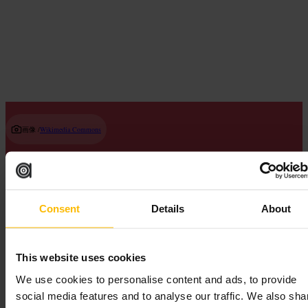
Read guide
画像 /
Wikimedia Commons
Where does the water in Kensington Gardens’ Long Water and the Serpentine
Consent
Details
About
come from today?
2011年以降、ロング・ウォーターとサーペンタインには、テムズ
川や古い井戸からのこれまでの供給に代わり、ハイド・パークの
This website uses cookies
ボーリング孔から給水が行われています。この変更により水質が
向上し、湖水は年間を通じて安定しています。
We use cookies to personalise content and ads, to provide
social media features and to analyse our traffic. We also sha
ザ・ロイヤル・パークス