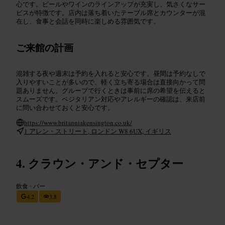
心です。ビールやワインのラインアップが充実し、気さくなサー
ビスが特徴です。店内は落ち着いたテーブル席とカウンターが混
在し、食事と会話を同時に楽しめる雰囲気です。
ご来館の計画
混雑する夜や週末は予約を入れると安心です。昼間は予約なしで
入りやすいことが多いので、軽く立ち寄る場合は直接向かって問
題ありません。グループで行くときは事前に席の希望を伝えると
スムーズです。ベジタリアン対応やアレルギーの確認は、来店前
に問い合わせておくと安心です。
https://www.britanniakensington.co.uk/
1 アレン・ストリート, ロンドン W8 6UX, イギリス
クラウン・アンド・セプター
飲食
•
バー
4.2
3.8