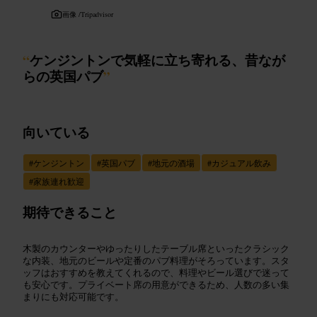
画像 /
Tripadvisor
“
ケンジントンで気軽に立ち寄れる、昔なが
らの英国パブ
”
向いている
#
ケンジントン
#
英国パブ
#
地元の酒場
#
カジュアル飲み
#
家族連れ歓迎
期待できること
木製のカウンターやゆったりしたテーブル席といったクラシック
な内装、地元のビールや定番のパブ料理がそろっています。スタ
ッフはおすすめを教えてくれるので、料理やビール選びで迷って
も安心です。プライベート席の用意ができるため、人数の多い集
まりにも対応可能です。