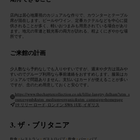
店内は居心地重視のカジュアルな作りで、カウンターとテーブル
席が混在します。ビールやワイン、定番カクテルなどを中心に提
供されることが多く、軽いおつまみも用意されている場合があり
ます。地元の常連と観光客の両方が訪れる、程よくにぎやかな場
所です。
ご来館の計画
少人数なら予約なしでも入りやすいですが、週末や夕方は混みや
すいのでグループ利用なら事前連絡をおすすめします。服装はカ
ジュアルで問題ありません。支払いはカードが使えることが多い
ですが、念のため用意しておくと安心です。
https://www.thechaptercollection.co.uk/lillie-langtry-fulham?utm_s
ource=gmb&utm_medium=organic&utm_campaign=homepage
19 リリー ロード, ロンドン SW6 1UE, イギリス
ザ・ブリタニア
飲食
•
レストラン
•
ガストロパブ
•
飲食
•
バー
•
パブ