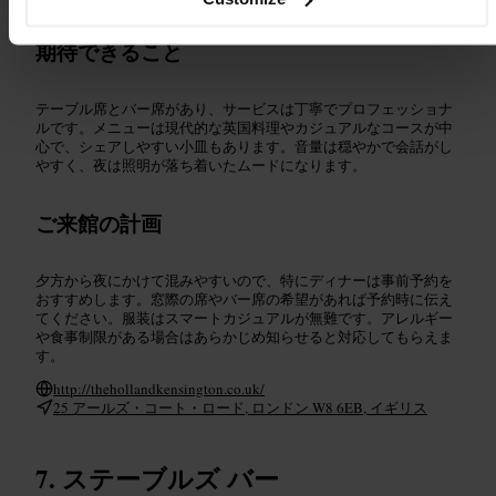
#
大人の食事
期待できること
テーブル席とバー席があり、サービスは丁寧でプロフェッショナ
ルです。メニューは現代的な英国料理やカジュアルなコースが中
心で、シェアしやすい小皿もあります。音量は穏やかで会話がし
やすく、夜は照明が落ち着いたムードになります。
ご来館の計画
夕方から夜にかけて混みやすいので、特にディナーは事前予約を
おすすめします。窓際の席やバー席の希望があれば予約時に伝え
てください。服装はスマートカジュアルが無難です。アレルギー
や食事制限がある場合はあらかじめ知らせると対応してもらえま
す。
http://thehollandkensington.co.uk/
25 アールズ・コート・ロード, ロンドン W8 6EB, イギリス
ステーブルズ バー