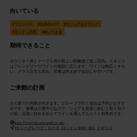
向いている
#
ワインバー
#
近所のバー
#
カジュアルドリンク
#
ロンドンの夜
#
軽いつまみ
期待できること
カウンター席とテーブル席が程よい距離感で並ぶ店内。スタッフ
はフレンドリーでワインの相談に応じます。ワインは幅広くそろ
い、グラス注文も多め。音量は控えめで会話しやすいです。
ご来館の計画
少人数での利用が向きます。グループで行く場合は予約がおすす
めです。食事は小皿中心なので、シェアを前提に頼むと取り分け
が楽。店員に好みを伝えてワインを選んでもらうと効率的です。
http://www.theatlaspub.co.uk/
16 シーグレーブ・ロード, ロンドン SW6 1RX, イギリス