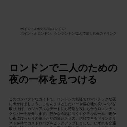
画像 /
Google AI
ポイントAホテルズ
/
ロンドン
/
ポイントA ロンドン、ケンジントン
/
二人で楽しむ夜のドリンク
ロンドンで二人のための
夜の一杯を見つける
このコンパクトなガイドで、ロンドンの気軽でロマンチックな夜
に出かけましょう。こぢんまりとしたバーや居心地の良いパブを
取り上げ、カジュアルなデートにも特別な夜にも合うロマンチッ
クなバーを紹介します。静かな会話に向くカクテルルーム、暖か
い夜にぴったりの陽当たりの良いテラス、信頼できるドリンクリ
ストを持つガストロパブをピックアップしました。いずれも交通