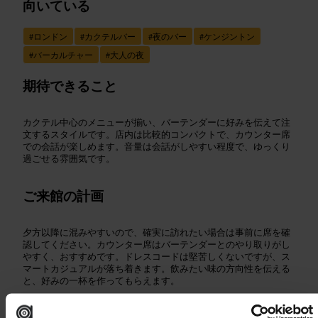
向いている
#
ロンドン
#
カクテルバー
#
夜のバー
#
ケンジントン
#
バーカルチャー
#
大人の夜
期待できること
カクテル中心のメニューが揃い、バーテンダーに好みを伝えて注
文するスタイルです。店内は比較的コンパクトで、カウンター席
での会話が楽しめます。音量は会話がしやすい程度で、ゆっくり
過ごせる雰囲気です。
ご来館の計画
夕方以降に混みやすいので、確実に訪れたい場合は事前に席を確
認してください。カウンター席はバーテンダーとのやり取りがし
やすく、おすすめです。ドレスコードは堅苦しくないですが、ス
マートカジュアルが落ち着きます。飲みたい味の方向性を伝える
と、好みの一杯を作ってもらえます。
http://www.amarobar.co.uk/
15 ケンジントン ハイ ストリート, ロンドン W8 5NP, イギリス