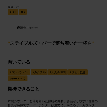
飲食
•
バー
4.9
5
画像 /
Tripadvisor
“
ステイブルズ・バーで落ち着いた一杯を
”
向いている
#
ロンドンバー
#
カクテル
#
大人の時間
#
ひとり飲み
#
デート向け
期待できること
木製カウンターと落ち着いた照明の内装、会話がしやすい音量の
音楽が特徴です。バーテンダーは注文に丁寧に応じ、カウンター