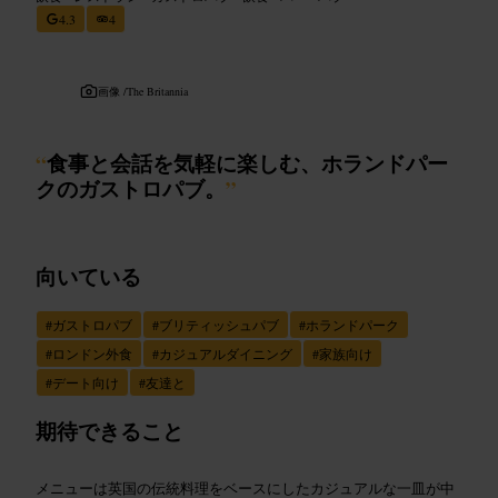
4.3
4
画像 /
The Britannia
“
食事と会話を気軽に楽しむ、ホランドパー
クのガストロパブ。
”
向いている
#
ガストロパブ
#
ブリティッシュパブ
#
ホランドパーク
#
ロンドン外食
#
カジュアルダイニング
#
家族向け
#
デート向け
#
友達と
期待できること
メニューは英国の伝統料理をベースにしたカジュアルな一皿が中