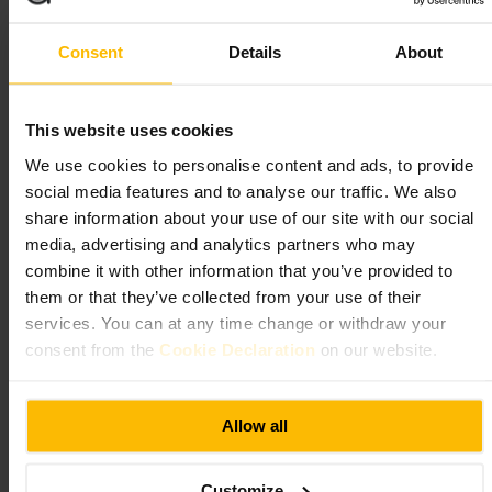
Consent
Details
About
ザ・ホーランド、ケンジントン
飲食
•
レストラン
This website uses cookies
4.6
We use cookies to personalise content and ads, to provide
social media features and to analyse our traffic. We also
画像 /
The Holland
share information about your use of our site with our social
media, advertising and analytics partners who may
combine it with other information that you’ve provided to
“
落ち着いた大人の食事処、ザ・ホランド・
them or that they’ve collected from your use of their
ケンジントン
”
services. You can at any time change or withdraw your
consent from the
Cookie Declaration
on our website.
向いている
Allow all
#
ケンジントン
#
ホランドパーク
#
レストラン
#
ディナー
#
デート向け
#
ビジネス利用可
#
カジュアルダイニング
Customize