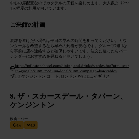
中心の席配置なのでカクテルの工程を楽しめます。大人数より2〜
4人程度の利用が向いています。
ご来館の計画
混雑を避けたい場合は平日の早めの時間を狙ってください。カウ
ンター席を希望するなら早めの到着が安心です。グループ利用な
ら事前に店へ連絡すると確保しやすいです。注文に迷ったらバー
テンダーにおすすめを尋ねると良いでしょう。
https://milestonehotel.com/dining-and-drinks/stables-bar?utm_sour
ce=google&utm_medium=local&utm_campaign=bar-stables
1-3 ケンジントン コート, ロンドン W8 5DL, イギリス
ザ・スカースデール・タバーン、
ケンジントン
飲食
•
バー
4.6
4.3