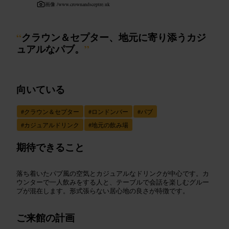
画像 /
www.crownandsceptre.uk
“
クラウン＆セプター、地元に寄り添うカジ
ュアルなパブ。
”
向いている
#
クラウン＆セプター
#
ロンドンバー
#
パブ
#
カジュアルドリンク
#
地元の飲み場
期待できること
落ち着いたパブ風の空気とカジュアルなドリンクが中心です。カ
ウンターで一人飲みをする人と、テーブルで会話を楽しむグルー
プが混在します。形式張らない居心地の良さが特徴です。
ご来館の計画