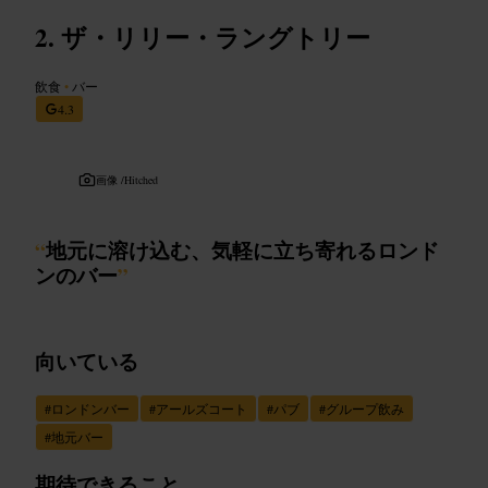
ザ・リリー・ラングトリー
飲食
•
バー
4.3
画像 /
Hitched
“
地元に溶け込む、気軽に立ち寄れるロンド
ンのバー
”
向いている
#
ロンドンバー
#
アールズコート
#
パブ
#
グループ飲み
#
地元バー
期待できること