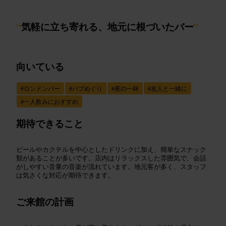
“
気軽に立ち寄れる、地元に根づいたバー
”
向いている
#
ロンドンバー
#
パブめぐり
#
夜の一杯
#
友人と一緒に
#
一人飲みにおすすめ
期待できること
ビールやカクテルを中心としたドリンクに加え、簡単なスナック
類があることが多いです。店内はリラックスした雰囲気で、会話
がしやすい音量の音楽が流れています。地元客が多く、スタッフ
は気さくな対応が期待できます。
ご来館の計画