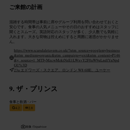
ご来館の計画
混雑する時間帯は事前に席やグループ利用を問い合わせておくと
安心です。食事の人気メニューやその日のおすすめはスタッフに
聞くとスムーズ。英語対応のスタッフが多く、少人数でも気軽に
入れます。大きな荷物は控えめにすると周囲に迷惑がかかりませ
ん。
https://www.scarsdaletavern.co.uk/?utm_source=googlemybusiness
&utm_medium=organic&utm_campaign=yext&utm_content=P146
&y_source=1_MTIyMzcwMzktNzE1LWxvY2F0aW9uLndlYnNpd
GU%3D
23a エドワーズ・スクエア、ロンドン W8 6HE、ユーケー
ザ・プリンス
食事と飲酒
•
バー
4.2
2.8
画像 /
Tripadvisor