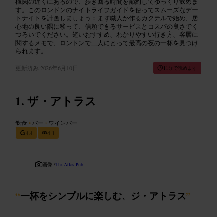
機関の近くにあるので、歩き回る時間を節約してゆっくり飲めま
す。このロンドンのナイトライフガイドを使ってスムーズなデー
トナイトを計画しましょう：まず職人が作るカクテルで始め、居
心地の良い隅に移って、信頼できるサービスとコスパの良さでく
つろいでください。短いおすすめ、わかりやすい行き方、客層に
関するメモで、ロンドンで二人にとって最高の夜の一杯を見つけ
られます。
更新済み
2026年6月10日
11分で読めます
ザ・アトラス
飲食
•
バー
•
ワインバー
4.4
4.1
画像 /
The Atlas Pub
“
一杯をシンプルに楽しむ、ジ・アトラス
”