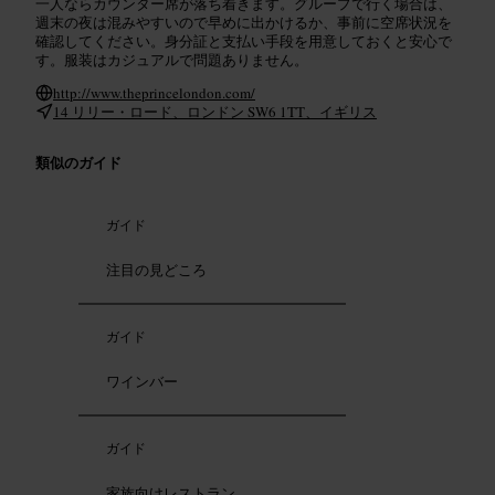
一人ならカウンター席が落ち着きます。グループで行く場合は、
週末の夜は混みやすいので早めに出かけるか、事前に空席状況を
確認してください。身分証と支払い手段を用意しておくと安心で
す。服装はカジュアルで問題ありません。
http://www.theprincelondon.com/
14 リリー・ロード、ロンドン SW6 1TT、イギリス
類似のガイド
ガイド
注目の見どころ
ガイド
ワインバー
ガイド
家族向けレストラン