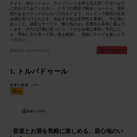
ナイト、DJセッション、ライブバンドを伴う没入型シアターなど
に出かけてみてください。クラブの間近で観るショーから、屋外
席のあるリラックスしたパブのギグまで、ロンドンで最高の音楽
会場を見つけられます。各おすすめは実用性を重視し、中心地に
近いこと、誠実なサービス、飾り気のない雰囲気を基準に選んで
います。夕方の計画に使ったり、小さな会場は事前に予約した
り、早めに立ち寄って良い席を確保し、気軽にライブを楽しんで
ください。
更新済み
2026年6月10日
12分で読めます
トルバドゥール
食事と飲酒
•
バー
4.4
画像 /
CAMRA
“
音楽とお酒を気軽に楽しめる、居心地のい