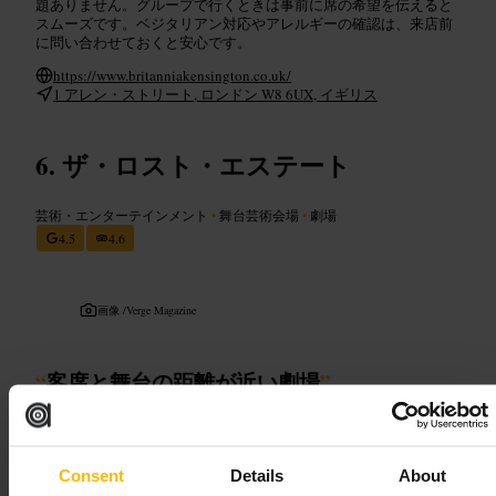
題ありません。グループで行くときは事前に席の希望を伝えると
スムーズです。ベジタリアン対応やアレルギーの確認は、来店前
に問い合わせておくと安心です。
https://www.britanniakensington.co.uk/
1 アレン・ストリート, ロンドン W8 6UX, イギリス
ザ・ロスト・エステート
芸術・エンターテインメント
•
舞台芸術会場
•
劇場
4.5
4.6
画像 /
Verge Magazine
“
客席と舞台の距離が近い劇場
”
向いている
Consent
Details
About