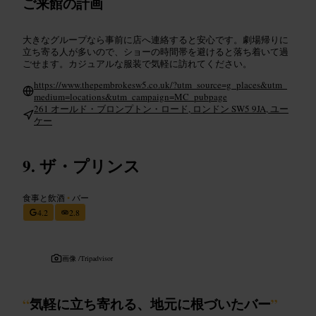
ご来館の計画
大きなグループなら事前に店へ連絡すると安心です。劇場帰りに
立ち寄る人が多いので、ショーの時間帯を避けると落ち着いて過
ごせます。カジュアルな服装で気軽に訪れてください。
https://www.thepembrokesw5.co.uk/?utm_source=g_places&utm_
medium=locations&utm_campaign=MC_pubpage
261 オールド・ブロンプトン・ロード, ロンドン SW5 9JA, ユー
ケー
ザ・プリンス
食事と飲酒
•
バー
4.2
2.8
画像 /
Tripadvisor
“
気軽に立ち寄れる、地元に根づいたバー
”