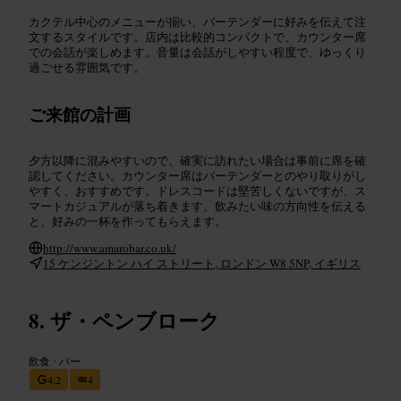
カクテル中心のメニューが揃い、バーテンダーに好みを伝えて注
文するスタイルです。店内は比較的コンパクトで、カウンター席
での会話が楽しめます。音量は会話がしやすい程度で、ゆっくり
過ごせる雰囲気です。
ご来館の計画
夕方以降に混みやすいので、確実に訪れたい場合は事前に席を確
認してください。カウンター席はバーテンダーとのやり取りがし
やすく、おすすめです。ドレスコードは堅苦しくないですが、ス
マートカジュアルが落ち着きます。飲みたい味の方向性を伝える
と、好みの一杯を作ってもらえます。
http://www.amarobar.co.uk/
15 ケンジントン ハイ ストリート, ロンドン W8 5NP, イギリス
ザ・ペンブローク
飲食
•
バー
4.2
4