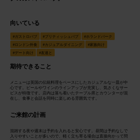
向いている
#
ガストロパブ
#
ブリティッシュパブ
#
ホランドパーク
#
ロンドン外食
#
カジュアルダイニング
#
家族向け
#
デート向け
#
友達と
期待できること
メニューは英国の伝統料理をベースにしたカジュアルな一皿が中
心です。ビールやワインのラインアップが充実し、気さくなサー
ビスが特徴です。店内は落ち着いたテーブル席とカウンターが混
在し、食事と会話を同時に楽しめる雰囲気です。
ご来館の計画
混雑する夜や週末は予約を入れると安心です。昼間は予約なしで
入りやすいことが多いので、軽く立ち寄る場合は直接向かって問