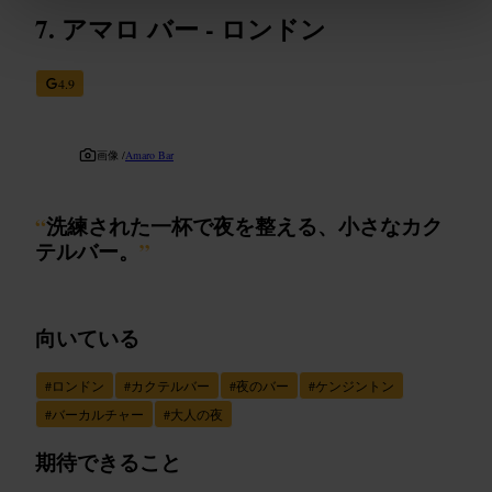
アマロ バー - ロンドン
4.9
画像 /
Amaro Bar
“
洗練された一杯で夜を整える、小さなカク
テルバー。
”
向いている
#
ロンドン
#
カクテルバー
#
夜のバー
#
ケンジントン
#
バーカルチャー
#
大人の夜
期待できること