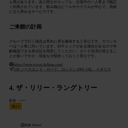
ル席があります。友人同士やカップル、出張中の一人客まで幅広
く利用されています。飲み物はビールやカクテルが中心で、気軽
に立ち寄れるサービスです。
ご来館の計画
グループで行く場合は早めに席を確保すると安心です。カウンタ
ーは一人客に向いています。IDチェックがある場合があるので年
齢確認できる身分証を用意してください。カード決済が使えるこ
とが多いですが、現金を少額持っておくと安心です。
https://www.goose-fulham.com/
248 ノースエンド・ロード、ロンドン SW6 1NL、イギリス
ザ・リリー・ラングトリー
飲食
•
バー
4.3
画像 /
Hitched