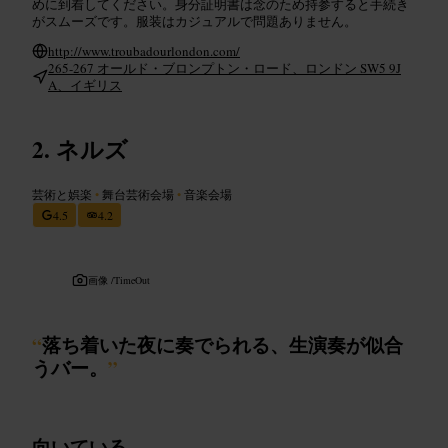
めに到着してください。身分証明書は念のため持参すると手続き
がスムーズです。服装はカジュアルで問題ありません。
http://www.troubadourlondon.com/
265-267 オールド・ブロンプトン・ロード、ロンドン SW5 9J
A、イギリス
ネルズ
芸術と娯楽
•
舞台芸術会場
•
音楽会場
4.5
4.2
画像 /
TimeOut
“
落ち着いた夜に奏でられる、生演奏が似合
うバー。
”
向いている