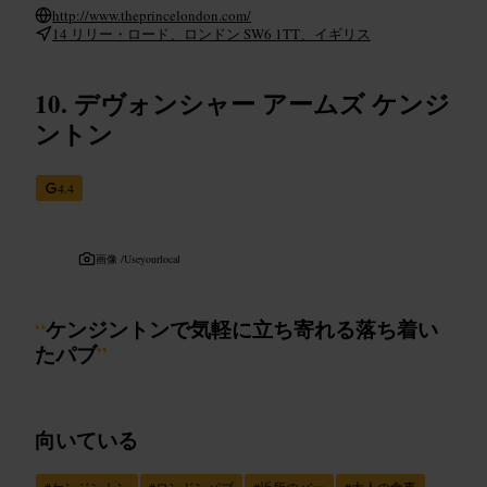
http://www.theprincelondon.com/
14 リリー・ロード、ロンドン SW6 1TT、イギリス
デヴォンシャー アームズ ケンジ
ントン
4.4
画像 /
Useyourlocal
“
ケンジントンで気軽に立ち寄れる落ち着い
たパブ
”
向いている
#
ケンジントン
#
ロンドンパブ
#
近所のバー
#
大人の食事