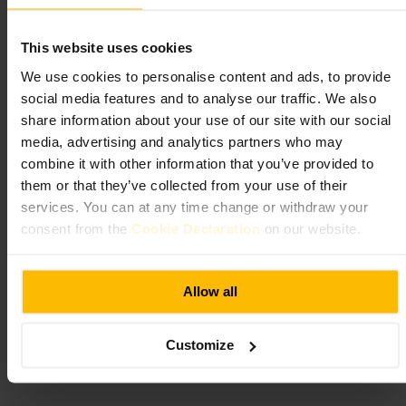
#
ロンドン劇場
#
ライブミュージック
#
小劇場
#
演劇
#
ナイトライフ
#
インディー音楽
This website uses cookies
期待できること
We use cookies to personalise content and ads, to provide
social media features and to analyse our traffic. We also
share information about your use of our site with our social
ステージは小規模で、アコースティックやバンドライブ、実験的
な演劇、朗読などが見られます。音響がしっかりしており、近い
media, advertising and analytics partners who may
位置で演者の表情や声を感じられます。座席数は限られるため、
combine it with other information that you’ve provided to
立ち見が出ることがあります。雰囲気はカジュアルで落ち着いて
them or that they’ve collected from your use of their
います。
services. You can at any time change or withdraw your
consent from the
Cookie Declaration
on our website.
ご来館の計画
公演の内容を事前に確認し、席の確保を検討してください。到着
Allow all
は余裕を持って、入場列や手荷物の置き場に対応できるようにす
ると安心です。服装はカジュアルで問題ありません。公演前に近
隣で軽く食事を済ませると移動が楽になります。
Customize
http://thelostestate.com/
9 ボーモント・アヴェニュー, ロンドン W14 9LP, イギリス