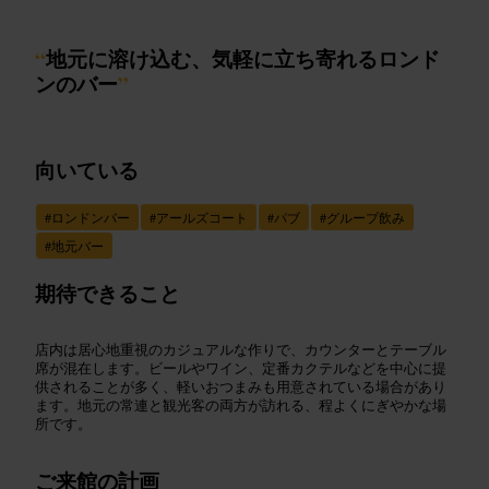
“
地元に溶け込む、気軽に立ち寄れるロンド
ンのバー
”
向いている
#
ロンドンバー
#
アールズコート
#
パブ
#
グループ飲み
#
地元バー
期待できること
店内は居心地重視のカジュアルな作りで、カウンターとテーブル
席が混在します。ビールやワイン、定番カクテルなどを中心に提
供されることが多く、軽いおつまみも用意されている場合があり
ます。地元の常連と観光客の両方が訪れる、程よくにぎやかな場
所です。
ご来館の計画