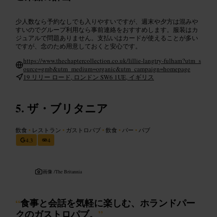
少人数なら予約なしでも入りやすいですが、週末や夕方は混みや
すいのでグループ利用なら事前連絡をおすすめします。服装はカ
ジュアルで問題ありません。支払いはカードが使えることが多い
ですが、念のため用意しておくと安心です。
https://www.thechaptercollection.co.uk/lillie-langtry-fulham?utm_s
ource=gmb&utm_medium=organic&utm_campaign=homepage
19 リリー ロード, ロンドン SW6 1UE, イギリス
ザ・ブリタニア
飲食
•
レストラン
•
ガストロパブ
•
飲食
•
バー
•
パブ
4.3
4
画像 /
The Britannia
“
食事と会話を気軽に楽しむ、ホランドパー
クのガストロパブ。
”