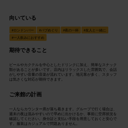
向いている
#
ロンドンバー
#
パブめぐり
#
夜の一杯
#
友人と一緒に
#
一人飲みにおすすめ
期待できること
ビールやカクテルを中心としたドリンクに加え、簡単なスナック
類があることが多いです。店内はリラックスした雰囲気で、会話
がしやすい音量の音楽が流れています。地元客が多く、スタッフ
は気さくな対応が期待できます。
ご来館の計画
一人ならカウンター席が落ち着きます。グループで行く場合は、
週末の夜は混みやすいので早めに出かけるか、事前に空席状況を
確認してください。身分証と支払い手段を用意しておくと安心で
す。服装はカジュアルで問題ありません。