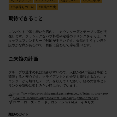
#
仕事帰りの一杯
#
家族で外食
期待できること
コンパクトで落ち着いた店内に、カウンター席とテーブル席が混
在します。クラシックなパブ料理や定番のドリンクをそろえ、ス
タッフはフレンドリーで対応が手早いです。会話がしやすい席と
賑やかな席があるので、目的に合わせて席を選べます。
ご来館の計画
グループや週末の夜は混みやすいので、人数が多い場合は事前に
確認すると安心です。クライアントとの会話を重視するなら、カ
ウンターから離れたテーブルを頼んでください。軽めの食事とド
リンクを気軽に楽しみたい時に向いています。
https://www.thedevonshirearmskensington.co.uk/?utm_source=goo
gle&utm_medium=organic&utm_campaign=gmb-homepage
37 マーローズ・ロード、ロンドン W8 6LA、イギリス
類似のガイド