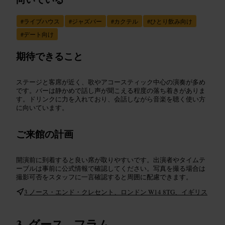
#
ライブハウス
#
ジャズバー
#
カクテル
#
ひとり飲み向け
#
デート向け
期待できること
ステージと客席が近く、歌やアコースティック中心の演奏が多め
です。バーは静かめで話し声が聞こえる程度の落ち着きがありま
す。ドリンクに力を入れており、会話しながら音楽を聴く使い方
に向いています。
ご来館の計画
開演前に到着すると良い席が取りやすいです。出演者やタイムテ
ーブルは事前に公式情報で確認してください。写真を撮る場合は
撮影可否をスタッフに一言確認すると周囲に配慮できます。
3 ノース・エンド・クレセント、ロンドン W14 8TG、イギリス
グース - フラム