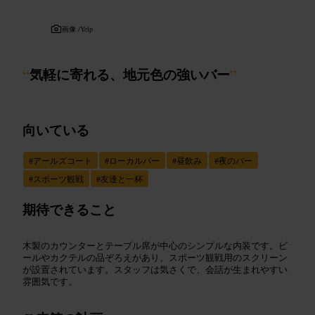
画像 /
Yelp
“
気軽に寄れる、地元色の強いバー
”
向いている
#
アールズコート
#
ローカルバー
#
昼飲み
#
夜のバー
#
スポーツ観戦
#
友達と一杯
期待できること
木製のカウンターとテーブル席が中心のシンプルな内装です。ビ
ールやカクテルの品ぞろえがあり、スポーツ観戦用のスクリーン
が設置されています。スタッフは気さくで、会話が生まれやすい
雰囲気です。