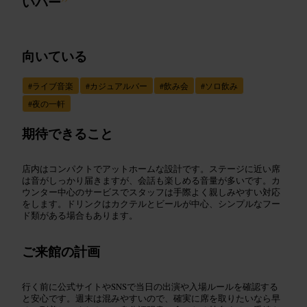
いバー
”
向いている
#
ライブ音楽
#
カジュアルバー
#
飲み会
#
ソロ飲み
#
夜の一軒
期待できること
店内はコンパクトでアットホームな設計です。ステージに近い席
は音がしっかり届きますが、会話も楽しめる音量が多いです。カ
ウンター中心のサービスでスタッフは手際よく親しみやすい対応
をします。ドリンクはカクテルとビールが中心、シンプルなフー
ド類がある場合もあります。
ご来館の計画
行く前に公式サイトやSNSで当日の出演や入場ルールを確認する
と安心です。週末は混みやすいので、確実に席を取りたいなら早