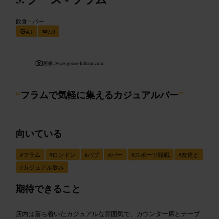
飲食
•
バー
4.1
3.9
画像 /
www.goose-fulham.com
“
フラムで気軽に集えるカジュアルバー
”
向いている
#
フラム
#
ロンドン
#
パブ
#
バー
#
スポーツ観戦
#
友達と
#
カジュアル飲み
期待できること
店内は落ち着いたカジュアルな雰囲気で、カウンター席とテーブ