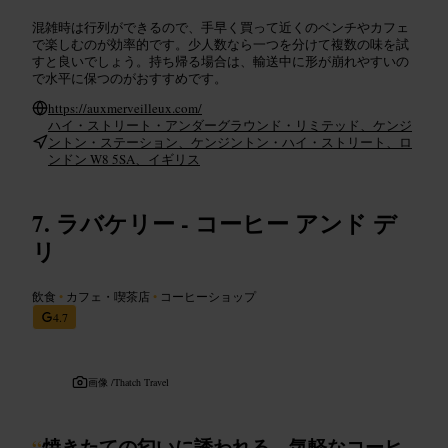
混雑時は行列ができるので、手早く買って近くのベンチやカフェ
で楽しむのが効率的です。少人数なら一つを分けて複数の味を試
すと良いでしょう。持ち帰る場合は、輸送中に形が崩れやすいの
で水平に保つのがおすすめです。
https://auxmerveilleux.com/
ハイ・ストリート・アンダーグラウンド・リミテッド、ケンジ
ントン・ステーション、ケンジントン・ハイ・ストリート、ロ
ンドン W8 5SA、イギリス
ラバケリー - コーヒー アンド デ
リ
飲食
•
カフェ・喫茶店
•
コーヒーショップ
4.7
画像 /
Thatch Travel
“
焼きたての匂いに誘われる、気軽なコーヒ