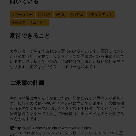
向いている
#
ベーカリー
#
パン屋
#
朝食
#
カフェ
#
テイクアウト
#
家族で
#
コーヒー
期待できること
カウンターで注文するセルフ寄りのスタイルです。店頭にはパン
とペイストリーが並び、サンドイッチや季節のパンも用意されて
います。席は多くないため、混雑時は立ち食いか持ち帰りが主に
なります。接客は手早くフレンドリーな印象です。
ご来館の計画
朝の時間帯は焼き立てが並ぶため、早めに行くと品揃えが豊富で
す。短時間の滞在や軽い打ち合わせに向いていますが、席数が限
られるのでグループ利用はテイクアウトを検討してください。混
雑時はカウンターで注文して受け取り、近くのベンチや公園で食
べるのも手です。
https://gails.com/pages/high-street-kensington
240 - 242 ケンジントン ハイ ストリート, ロンドン W8 6NH, 英