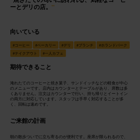
ーとデリの店。
”
向いている
#
コーヒー
#
ベーカリー
#
デリ
#
ブランチ
#
ホランドパーク
#
テイクアウト
#
一人カフェ
期待できること
淹れたてのコーヒーと焼き菓子、サンドイッチなどの軽食が中心
のメニューです。店内はカウンターとテーブルがあり、席数は多
くありません。注文はカウンターで行い、持ち帰りとイートイン
の両方に対応しています。スタッフは手早く対応することが多
く、回転は速めです。
ご来館の計画
朝の散歩ついでに立ち寄るのが便利です。座席が限られるので、