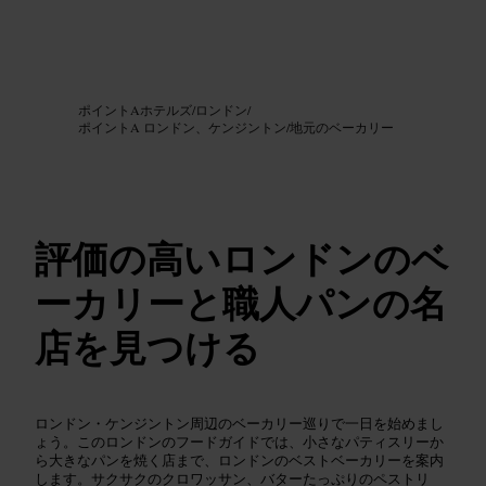
画像 /
Google AI
ポイントAホテルズ
/
ロンドン
/
ポイントA ロンドン、ケンジントン
/
地元のベーカリー
評価の高いロンドンのベ
ーカリーと職人パンの名
店を見つける
ロンドン・ケンジントン周辺のベーカリー巡りで一日を始めまし
ょう。このロンドンのフードガイドでは、小さなパティスリーか
ら大きなパンを焼く店まで、ロンドンのベストベーカリーを案内
します。サクサクのクロワッサン、バターたっぷりのペストリ