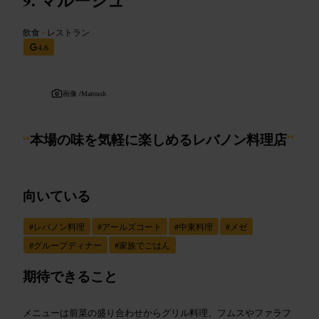
飲食
•
レストラン
4.6
画像 /
Maroush
“
本場の味を気軽に楽しめるレバノン料理店
”
向いている
#
レバノン料理
#
アールズコート
#
中東料理
#
メゼ
#
グループディナー
#
家族でごはん
期待できること
メニューは前菜の盛り合わせからグリル料理、フムスやファラフ