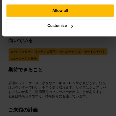
画像 /
Tripadvisor
Allow all
“
フランス菓子のやさしい口どけを気軽に
”
Customize
向いている
#
パティスリー
#
フランス菓子
#
メルヴェイユ
#
テイクアウト
#
コーヒーとお菓子
期待できること
店頭のショーケースに小さなケーキやメレンゲが並びます。注文
はカウンターで行い、手早く受け取れます。サイズはシェアしや
すいものが多く、季節限定のフレーバーが出ることがあります。
包みは持ち歩きやすく、持ち帰りにも適しています。
ご来館の計画