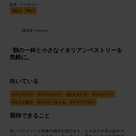
飲食
•
ベーカリー
4.5
4.7
画像 /
Tripadvisor
“
朝の一杯と小さなイタリアンペストリーを
気軽に。
”
向いている
#
ベーカリー
#
ケンジントン
#
ピスタチオ
#
ペストリー
#
カフェ巡り
#
コーヒータイム
#
テイクアウト
期待できること
甘いペストリーと軽食の両方が並びます。ピスタチオ系の品やマ
リトッツィ、チーズスティック、クリーム系のパンなどが評判で