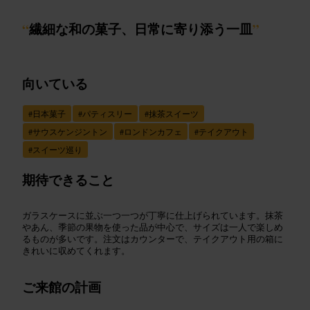
“
繊細な和の菓子、日常に寄り添う一皿
”
向いている
#
日本菓子
#
パティスリー
#
抹茶スイーツ
#
サウスケンジントン
#
ロンドンカフェ
#
テイクアウト
#
スイーツ巡り
期待できること
ガラスケースに並ぶ一つ一つが丁寧に仕上げられています。抹茶
やあん、季節の果物を使った品が中心で、サイズは一人で楽しめ
るものが多いです。注文はカウンターで、テイクアウト用の箱に
きれいに収めてくれます。
ご来館の計画