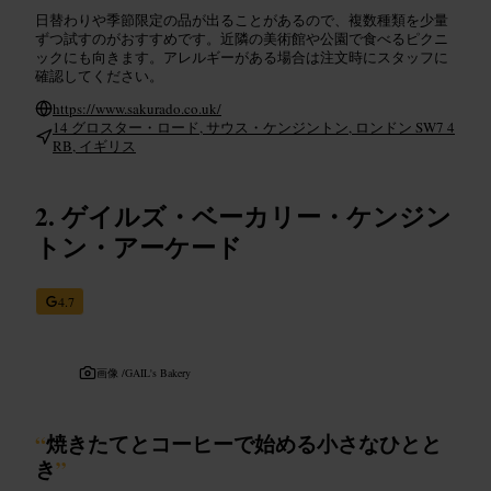
日替わりや季節限定の品が出ることがあるので、複数種類を少量
ずつ試すのがおすすめです。近隣の美術館や公園で食べるピクニ
ックにも向きます。アレルギーがある場合は注文時にスタッフに
確認してください。
https://www.sakurado.co.uk/
14 グロスター・ロード, サウス・ケンジントン, ロンドン SW7 4
RB, イギリス
ゲイルズ・ベーカリー・ケンジン
トン・アーケード
4.7
画像 /
GAIL's Bakery
“
焼きたてとコーヒーで始める小さなひとと
き
”