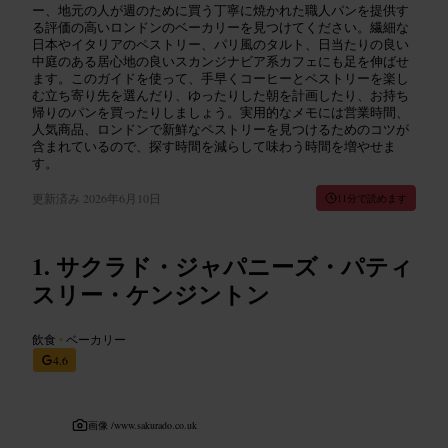
ー、地元の人が週のために買う丁寧に焼かれた職人パンを提供す
る評価の高いロンドンのベーカリーを見つけてください。繊細な
日本やイタリアのペストリー、パリ風のタルト、日当たりの良い
中庭のある居心地の良いスカンジナビア系カフェにも足を伸ばせ
ます。このガイドを使って、手早くコーヒーとペストリーを楽し
む立ち寄り先を選んだり、ゆったりした朝を計画したり、お持ち
帰りのパンを買ったりしましょう。実用的なメモには営業時間、
人気商品、ロンドンで新鮮なペストリーを見つけるためのコツが
含まれているので、探す時間を減らして味わう時間を増やせま
す。
更新済み
2026年6月10日
11分で読めます
サクラド・ジャパニーズ・パティ
スリー・ケンジントン
飲食
•
ベーカリー
4.6
画像 /
www.sakurado.co.uk