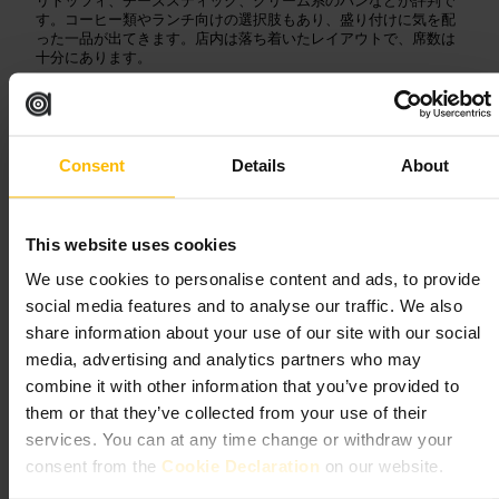
す。コーヒー類やランチ向けの選択肢もあり、盛り付けに気を配
った一品が出てきます。店内は落ち着いたレイアウトで、席数は
十分にあります。
ご来館の計画
Consent
Details
About
複数の品をシェアして色々試すのがおすすめです。朝の焼き立て
や午後の甘い時間帯に合わせて、コーヒーと組み合わせると満足
度が高まります。イートインでもテイクアウトでも利用しやすい
ので、目的に合わせて使い分けてください。
This website uses cookies
ラ・ピッコラ・デリ・パスティチェリア, 270 ケンジントン・ハ
We use cookies to personalise content and ads, to provide
イ・ストリート, ロンドン W8 6ND, ユーケー
social media features and to analyse our traffic. We also
share information about your use of our site with our social
オー・メルヴェイユー・ドゥ・フ
media, advertising and analytics partners who may
レッド
combine it with other information that you’ve provided to
them or that they’ve collected from your use of their
services. You can at any time change or withdraw your
4.4
consent from the
Cookie Declaration
on our website.