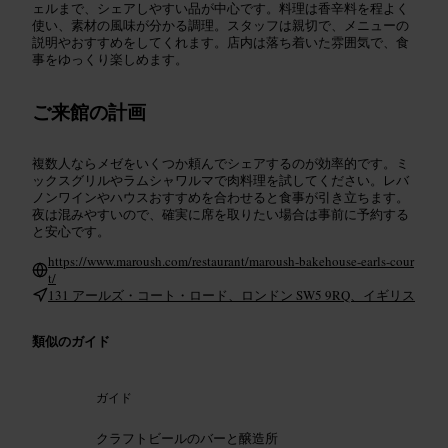
ェルまで、シェアしやすい品が中心です。料理は香辛料を程よく
使い、素材の風味が分かる調理。スタッフは親切で、メニューの
説明やおすすめをしてくれます。店内は落ち着いた雰囲気で、食
事をゆっくり楽しめます。
ご来館の計画
複数人ならメゼをいくつか頼んでシェアするのが効率的です。ミ
ックスグリルやラムシャワルマで肉料理を試してください。レバ
ノンワインやハウスおすすめを合わせると食事が引き立ちます。
夜は混みやすいので、確実に席を取りたい場合は事前に予約する
と安心です。
https://www.maroush.com/restaurant/maroush-bakehouse-earls-cour
t/
131 アールズ・コート・ロード、ロンドン SW5 9RQ、イギリス
類似のガイド
ガイド
クラフトビールのバーと醸造所