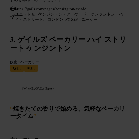
https://gails.com/pages/kensington-arcade
ユニット 6、ケンジントン・アーケード、ケンジントン・ハ
イ・ストリート、ロンドン W8 5SF、ユーケー
ゲイルズ ベーカリー ハイ ストリ
ート ケンジントン
飲食
•
ベーカリー
4.1
3.1
画像 /
GAIL's Bakery
“
焼きたての香りで始める、気軽なベーカリ
ータイム
”