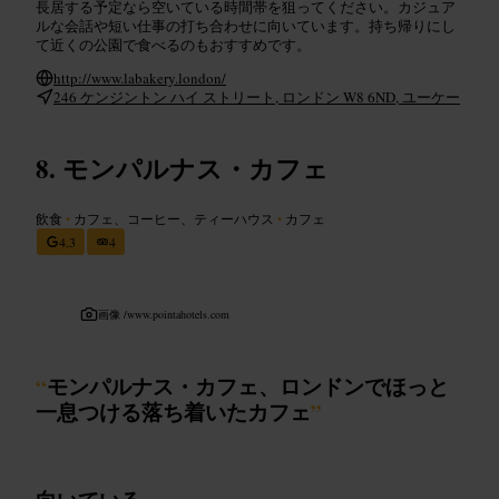
長居する予定なら空いている時間帯を狙ってください。カジュア
ルな会話や短い仕事の打ち合わせに向いています。持ち帰りにし
て近くの公園で食べるのもおすすめです。
http://www.labakery.london/
246 ケンジントン ハイ ストリート, ロンドン W8 6ND, ユーケー
モンパルナス・カフェ
飲食
•
カフェ、コーヒー、ティーハウス
•
カフェ
4.3
4
画像 /
www.pointahotels.com
“
モンパルナス・カフェ、ロンドンでほっと
一息つける落ち着いたカフェ
”