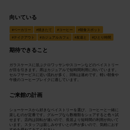
向いている
#
ベーカリー
#
焼きたて
#
コーヒー
#
朝食スポット
#
テイクアウト
#
カジュアルカフェ
#
友達と
#
ひとり時間
期待できること
ガラスケースに並ぶクロワッサンやスコーンなどのペイストリー
が目を引きます。席はカジュアルで短時間利用に向いています。
セルフサービスに近い流れが多く、回転は速めです。軽い朝食や
午後のコーヒーブレイクに適しています。
ご来館の計画
ショーケースから好きなペイストリーを選び、コーヒーと一緒に
楽しむのが定番です。グループなら数種類をシェアすると色々試
せます。店内は回転が速いので、長居より短時間の利用が向いて
います。スタッフは親しみやすいとの声が多いので、気軽におす
すめを尋ねてみてください。