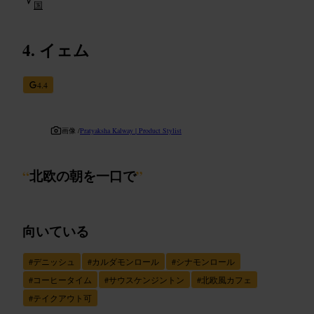
国
イェム
4.4
画像 /
Pratyaksha Kalway | Product Stylist
“
北欧の朝を一口で
”
向いている
#
デニッシュ
#
カルダモンロール
#
シナモンロール
#
コーヒータイム
#
サウスケンジントン
#
北欧風カフェ
#
テイクアウト可