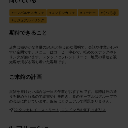
向いている
#
モンパルナスカフェ
#
ロンドンカフェ
#
コーヒー
#
くつろぎ
#
カジュアルドリンク
期待できること
店内は穏やかな音量のBGMと控えめな照明で、会話や作業がしや
すい空間です。メニューはコーヒー中心で、軽めのスナックやド
リンクが揃います。スタッフはフレンドリーで、地元の常連と観
光客が混ざる落ち着いた客層です。
ご来館の計画
混雑を避けたい場合は平日の午前がおすすめです。窓際は外の通
りを眺められるので読書や仕事向き、奥のテーブルはグループで
の会話に向いています。服装はカジュアルで問題ありません。
22 タッカレイ・ストリート, ロンドン W8 5ET, イギリス
マルーシュ